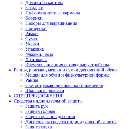
Домики из картона
Закладки
Информационные карманы
Коврики
Наборы для выращивания
Прищепки
Рамки
Сумки
Указки
Упаковка
Флажки, часы
Хозтовары
Элементы питания и зарядные устройства
Ранцы, рюкзаки, мешки и сумки для сменной обуви
Мешки для обуви и физкультурной формы
Ранцы
Светоотражающие брелоки и наклейки
Школьные рюкзаки
СПЕЦПРЕДЛОЖЕНИЯ
Средства индивидуальной защиты
Защита рук
Защита головы
Защита органов дыхания
Диспенсеры средств индивидуальной защиты
Защита слуха