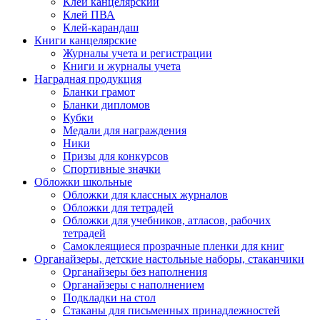
Клей канцелярский
Клей ПВА
Клей-карандаш
Книги канцелярские
Журналы учета и регистрации
Книги и журналы учета
Наградная продукция
Бланки грамот
Бланки дипломов
Кубки
Медали для награждения
Ники
Призы для конкурсов
Спортивные значки
Обложки школьные
Обложки для классных журналов
Обложки для тетрадей
Обложки для учебников, атласов, рабочих
тетрадей
Самоклеящиеся прозрачные пленки для книг
Органайзеры, детские настольные наборы, стаканчики
Органайзеры без наполнения
Органайзеры с наполнением
Подкладки на стол
Стаканы для письменных принадлежностей