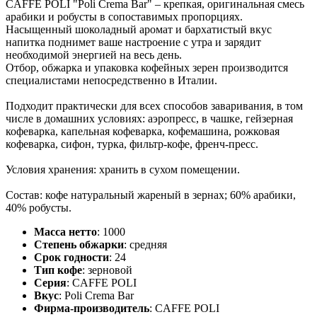
CAFFE POLI "Poli Crema Bar" – крепкая, оригинальная смесь
арабики и робусты в сопоставимых пропорциях.
Насыщенный шоколадный аромат и бархатистый вкус
напитка поднимет ваше настроение с утра и зарядит
необходимой энергией на весь день.
Отбор, обжарка и упаковка кофейных зерен производится
специалистами непосредственно в Италии.
Подходит практически для всех способов заваривания, в том
числе в домашних условиях: аэропресс, в чашке, гейзерная
кофеварка, капельная кофеварка, кофемашина, рожковая
кофеварка, сифон, турка, фильтр-кофе, френч-пресс.
Условия хранения: хранить в сухом помещении.
Состав: кофе натуральный жареный в зернах; 60% арабики,
40% робусты.
Масса нетто
:
1000
Степень обжарки
:
средняя
Срок годности
:
24
Тип кофе
:
зерновой
Серия
:
CAFFE POLI
Вкус
:
Poli Crema Bar
Фирма-производитель
:
CAFFE POLI