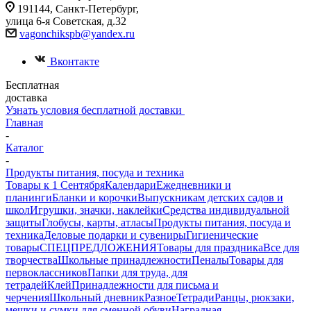
191144, Санкт-Петербург,
улица 6-я Советская, д.32
vagonchikspb@yandex.ru
Вконтакте
Бесплатная
доставка
Узнать условия бесплатной доставки
Главная
-
Каталог
-
Продукты питания, посуда и техника
Товары к 1 Сентября
Календари
Ежедневники и
планинги
Бланки и корочки
Выпускникам детских садов и
школ
Игрушки, значки, наклейки
Средства индивидуальной
защиты
Глобусы, карты, атласы
Продукты питания, посуда и
техника
Деловые подарки и сувениры
Гигиенические
товары
СПЕЦПРЕДЛОЖЕНИЯ
Товары для праздника
Все для
творчества
Школьные принадлежности
Пеналы
Товары для
первоклассников
Папки для труда, для
тетрадей
Клей
Принадлежности для письма и
черчения
Школьный дневник
Разное
Тетради
Ранцы, рюкзаки,
мешки и сумки для сменной обуви
Наградная