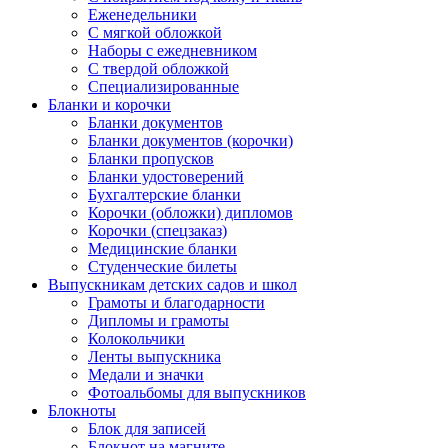
Еженедельники
С мягкой обложкой
Наборы с ежедневником
С твердой обложкой
Специализированные
Бланки и корочки
Бланки документов
Бланки документов (корочки)
Бланки пропусков
Бланки удостоверений
Бухгалтерские бланки
Корочки (обложки) дипломов
Корочки (спецзаказ)
Медицинские бланки
Студенческие билеты
Выпускникам детских садов и школ
Грамоты и благодарности
Дипломы и грамоты
Колокольчики
Ленты выпускника
Медали и значки
Фотоальбомы для выпускников
Блокноты
Блок для записей
Блокнот на магните