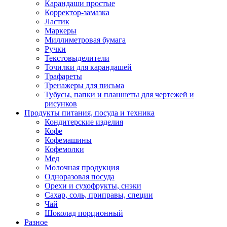
Карандаши простые
Корректор-замазка
Ластик
Маркеры
Миллиметровая бумага
Ручки
Текстовыделители
Точилки для карандашей
Трафареты
Тренажеры для письма
Тубусы, папки и планшеты для чертежей и
рисунков
Продукты питания, посуда и техника
Кондитерские изделия
Кофе
Кофемашины
Кофемолки
Мед
Молочная продукция
Одноразовая посуда
Орехи и сухофрукты, снэки
Сахар, соль, приправы, специи
Чай
Шоколад порционный
Разное