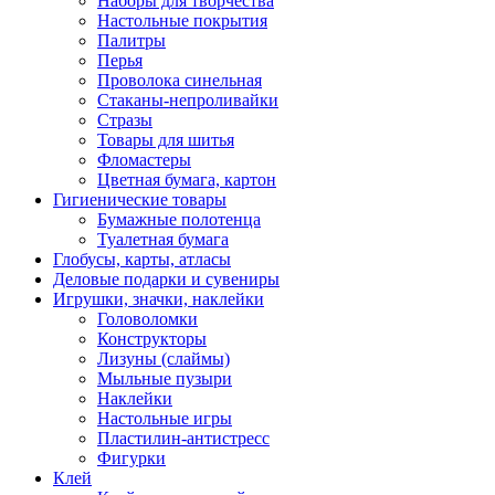
Наборы для творчества
Настольные покрытия
Палитры
Перья
Проволока синельная
Стаканы-непроливайки
Стразы
Товары для шитья
Фломастеры
Цветная бумага, картон
Гигиенические товары
Бумажные полотенца
Туалетная бумага
Глобусы, карты, атласы
Деловые подарки и сувениры
Игрушки, значки, наклейки
Головоломки
Конструкторы
Лизуны (слаймы)
Мыльные пузыри
Наклейки
Настольные игры
Пластилин-антистресс
Фигурки
Клей