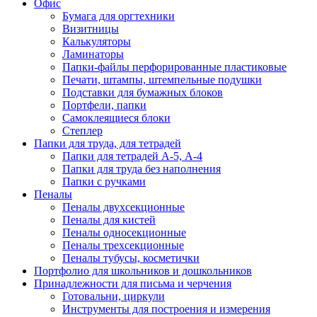
Офис
Бумага для оргтехники
Визитницы
Калькуляторы
Ламинаторы
Папки-файлы перфорированные пластиковые
Печати, штампы, штемпельные подушки
Подставки для бумажных блоков
Портфели, папки
Самоклеящиеся блоки
Степлер
Папки для труда, для тетрадей
Папки для тетрадей А-5, А-4
Папки для труда без наполнения
Папки с ручками
Пеналы
Пеналы двухсекционные
Пеналы для кистей
Пеналы односекционные
Пеналы трехсекционные
Пеналы тубусы, косметички
Портфолио для школьников и дошкольников
Принадлежности для письма и черчения
Готовальни, циркули
Инструменты для построения и измерения