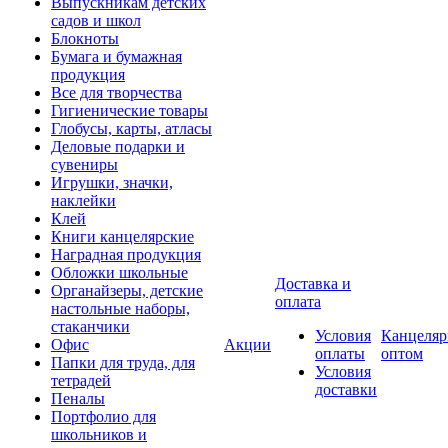
Выпускникам детских
садов и школ
Блокноты
Бумага и бумажная
продукция
Все для творчества
Гигиенические товары
Глобусы, карты, атласы
Деловые подарки и
сувениры
Игрушки, значки,
наклейки
Клей
Книги канцелярские
Наградная продукция
Обложки школьные
Доставка и
Органайзеры, детские
оплата
настольные наборы,
стаканчики
Условия
Канцеляр
Офис
Акции
оплаты
оптом
Папки для труда, для
Условия
тетрадей
доставки
Пеналы
Портфолио для
школьников и