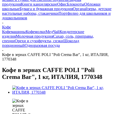
продукция
Книги канцелярские
Офис
Блокноты
Обложки
школьные
Бумага и бумажная продукция
Органайзеры, детские
настольные наборы, стаканчики
Портфолио для школьников и
дошкольников
-
Кофе
Кофемашины
Кофемолки
Мед
Чай
Кондитерские
изделия
Молочная продукция
Сахар, соль, приправы,
специи
Орехи и сухофрукты, снэки
Шоколад
порционный
Одноразовая посуда
-
Кофе в зернах CAFFE POLI "Poli Crema Bar", 1 кг, ИТАЛИЯ,
1770348
Кофе в зернах CAFFE POLI "Poli
Crema Bar", 1 кг, ИТАЛИЯ, 1770348