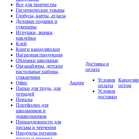
Все для творчества
Гигиенические товары
Глобусы, карты, атласы
Деловые подарки и
сувениры
Игрушки, значки,
наклейки
Клей
Книги канцелярские
Наградная продукция
Обложки школьные
Доставка и
Органайзеры, детские
оплата
настольные наборы,
стаканчики
Условия
Канцеляр
Офис
Акции
оплаты
оптом
Папки для труда, для
Условия
тетрадей
доставки
Пеналы
Портфолио для
школьников и
дошкольников
Принадлежности для
письма и черчения
Продукты питания,
посуда и техника