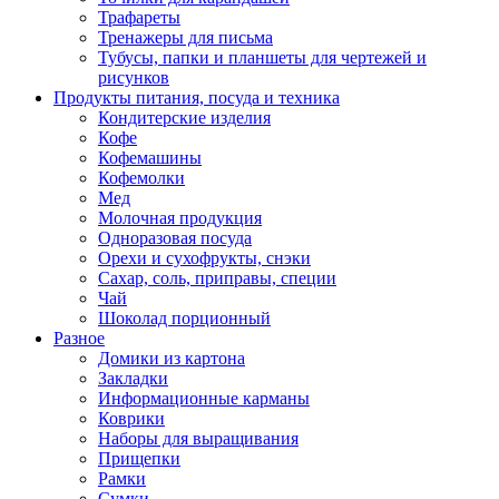
Трафареты
Тренажеры для письма
Тубусы, папки и планшеты для чертежей и
рисунков
Продукты питания, посуда и техника
Кондитерские изделия
Кофе
Кофемашины
Кофемолки
Мед
Молочная продукция
Одноразовая посуда
Орехи и сухофрукты, снэки
Сахар, соль, приправы, специи
Чай
Шоколад порционный
Разное
Домики из картона
Закладки
Информационные карманы
Коврики
Наборы для выращивания
Прищепки
Рамки
Сумки