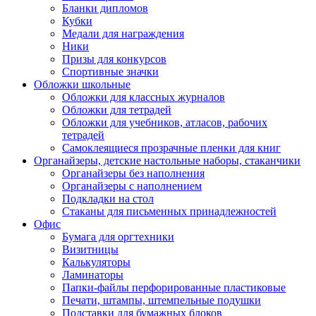
Бланки дипломов
Кубки
Медали для награждения
Ники
Призы для конкурсов
Спортивные значки
Обложки школьные
Обложки для классных журналов
Обложки для тетрадей
Обложки для учебников, атласов, рабочих
тетрадей
Самоклеящиеся прозрачные пленки для книг
Органайзеры, детские настольные наборы, стаканчики
Органайзеры без наполнения
Органайзеры с наполнением
Подкладки на стол
Стаканы для письменных принадлежностей
Офис
Бумага для оргтехники
Визитницы
Калькуляторы
Ламинаторы
Папки-файлы перфорированные пластиковые
Печати, штампы, штемпельные подушки
Подставки для бумажных блоков