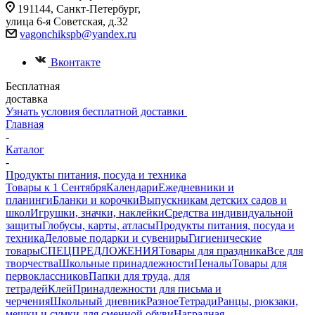
191144, Санкт-Петербург,
улица 6-я Советская, д.32
vagonchikspb@yandex.ru
Вконтакте
Бесплатная
доставка
Узнать условия бесплатной доставки
Главная
-
Каталог
-
Продукты питания, посуда и техника
Товары к 1 Сентября
Календари
Ежедневники и
планинги
Бланки и корочки
Выпускникам детских садов и
школ
Игрушки, значки, наклейки
Средства индивидуальной
защиты
Глобусы, карты, атласы
Продукты питания, посуда и
техника
Деловые подарки и сувениры
Гигиенические
товары
СПЕЦПРЕДЛОЖЕНИЯ
Товары для праздника
Все для
творчества
Школьные принадлежности
Пеналы
Товары для
первоклассников
Папки для труда, для
тетрадей
Клей
Принадлежности для письма и
черчения
Школьный дневник
Разное
Тетради
Ранцы, рюкзаки,
мешки и сумки для сменной обуви
Наградная