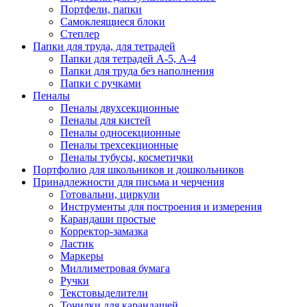
Портфели, папки
Самоклеящиеся блоки
Степлер
Папки для труда, для тетрадей
Папки для тетрадей А-5, А-4
Папки для труда без наполнения
Папки с ручками
Пеналы
Пеналы двухсекционные
Пеналы для кистей
Пеналы односекционные
Пеналы трехсекционные
Пеналы тубусы, косметички
Портфолио для школьников и дошкольников
Принадлежности для письма и черчения
Готовальни, циркули
Инструменты для построения и измерения
Карандаши простые
Корректор-замазка
Ластик
Маркеры
Миллиметровая бумага
Ручки
Текстовыделители
Точилки для карандашей