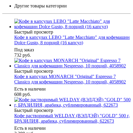
Другие товары категории
Быстрый просмотр
Кофе в капсулах LEBO "Latte Macchiato" для кофемашин
Dolce Gusto, 8 порций (16 капсул)
Под заказ
732
руб.
Быстрый просмотр
Кофе в капсулах MONARCH "Original" Espresso 7
Classico для кофемашин Nespresso, 10 порций, 4058902
Есть в наличии
608
руб.
Быстрый просмотр
Кофе растворимый WELDAY (ВЭЛДЭЙ) "GOLD" 500 г,
БРАЗИЛИЯ, арабика, сублимированный, 622673
Есть в наличии