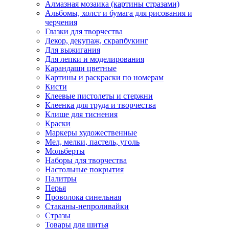
Алмазная мозаика (картины стразами)
Альбомы, холст и бумага для рисования и
черчения
Глазки для творчества
Декор, декупаж, скрапбукинг
Для выжигания
Для лепки и моделирования
Карандаши цветные
Картины и раскраски по номерам
Кисти
Клеевые пистолеты и стержни
Клеенка для труда и творчества
Клише для тиснения
Краски
Маркеры художественные
Мел, мелки, пастель, уголь
Мольберты
Наборы для творчества
Настольные покрытия
Палитры
Перья
Проволока синельная
Стаканы-непроливайки
Стразы
Товары для шитья