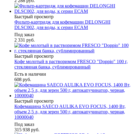
2 288
руб.
Быстрый просмотр
Фильтр-картридж для кофемашин DELONGHI
DLSC002, для воды, к серии ЕСАМ
Под заказ
2 331
руб.
Быстрый просмотр
Кофе молотый в растворимом FRESCO "Doppio" 100 г,
стеклянная банка, сублимированный
Есть в наличии
608
руб.
Быстрый просмотр
Кофемашина SAECO AULIKA EVO FOCUS, 1400 Вт,
объем 2,5 л, для зерен 500 г, автокапучинатор, черная,
10000040
Под заказ
315 938
руб.