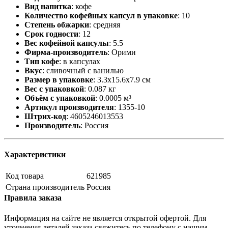
Вид напитка
:
кофе
Количество кофейных капсул в упаковке
:
10
Степень обжарки
:
средняя
Срок годности
:
12
Вес кофейной капсулы
:
5.5
Фирма-производитель
:
Орими
Тип кофе
:
в капсулах
Вкус
:
сливочный с ванилью
Размер в упаковке
:
3.3x15.6x7.9 см
Вес с упаковкой
:
0.087 кг
Объём с упаковкой
:
0.0005 м³
Артикул производителя
:
1355-10
Штрих-код
:
4605246013553
Производитель
:
Россия
Характеристики
Код товара
621985
Страна производитель
Россия
Правила заказа
Информация на сайте не является открытой офертой. Для
уточнения деталей заказа свяжитесь по телефону с нашим