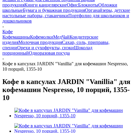
продукция
Книги канцелярские
Офис
Блокноты
Обложки
школьные
Бумага и бумажная продукция
Органайзеры, детские
настольные наборы, стаканчики
Портфолио для школьников и
дошкольников
-
Кофе
Кофемашины
Кофемолки
Мед
Чай
Кондитерские
изделия
Молочная продукция
Сахар, соль, приправы,
специи
Орехи и сухофрукты, снэки
Шоколад
порционный
Одноразовая посуда
-
Кофе в капсулах JARDIN "Vanillia" для кофемашин Nespresso,
10 порций, 1355-10
Кофе в капсулах JARDIN "Vanillia" для
кофемашин Nespresso, 10 порций, 1355-
10