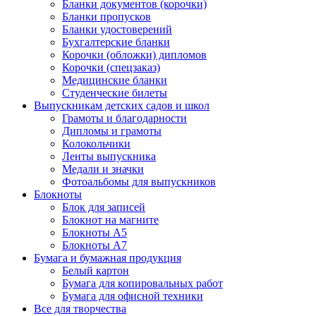
Бланки документов (корочки)
Бланки пропусков
Бланки удостоверений
Бухгалтерские бланки
Корочки (обложки) дипломов
Корочки (спецзаказ)
Медицинские бланки
Студенческие билеты
Выпускникам детских садов и школ
Грамоты и благодарности
Дипломы и грамоты
Колокольчики
Ленты выпускника
Медали и значки
Фотоальбомы для выпускников
Блокноты
Блок для записей
Блокнот на магните
Блокноты А5
Блокноты А7
Бумага и бумажная продукция
Белый картон
Бумага для копировальных работ
Бумага для офисной техники
Все для творчества