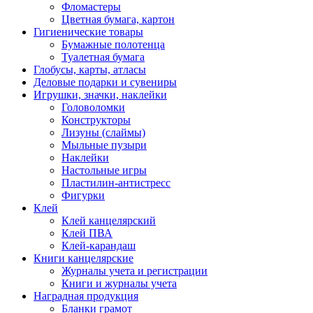
Фломастеры
Цветная бумага, картон
Гигиенические товары
Бумажные полотенца
Туалетная бумага
Глобусы, карты, атласы
Деловые подарки и сувениры
Игрушки, значки, наклейки
Головоломки
Конструкторы
Лизуны (слаймы)
Мыльные пузыри
Наклейки
Настольные игры
Пластилин-антистресс
Фигурки
Клей
Клей канцелярский
Клей ПВА
Клей-карандаш
Книги канцелярские
Журналы учета и регистрации
Книги и журналы учета
Наградная продукция
Бланки грамот