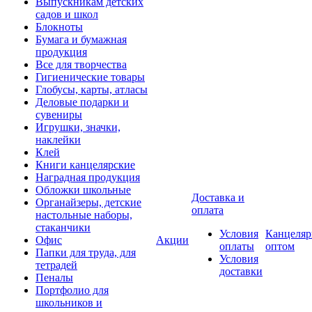
Выпускникам детских
садов и школ
Блокноты
Бумага и бумажная
продукция
Все для творчества
Гигиенические товары
Глобусы, карты, атласы
Деловые подарки и
сувениры
Игрушки, значки,
наклейки
Клей
Книги канцелярские
Наградная продукция
Обложки школьные
Доставка и
Органайзеры, детские
оплата
настольные наборы,
стаканчики
Условия
Канцеляр
Офис
Акции
оплаты
оптом
Папки для труда, для
Условия
тетрадей
доставки
Пеналы
Портфолио для
школьников и