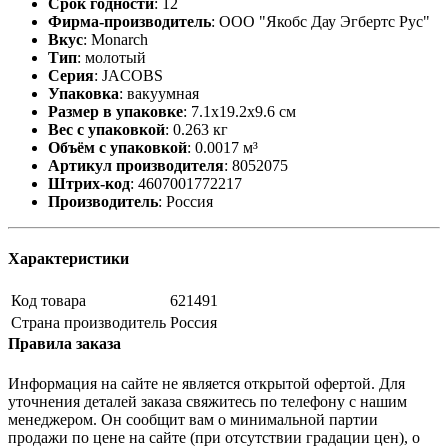
Срок годности
:
12
Фирма-производитель
:
ООО "Якобс Дау Эгбертс Рус"
Вкус
:
Monarch
Тип
:
молотый
Серия
:
JACOBS
Упаковка
:
вакуумная
Размер в упаковке
:
7.1x19.2x9.6 см
Вес с упаковкой
:
0.263 кг
Объём с упаковкой
:
0.0017 м³
Артикул производителя
:
8052075
Штрих-код
:
4607001772217
Производитель
:
Россия
Характеристики
Код товара
621491
Страна производитель
Россия
Правила заказа
Информация на сайте не является открытой офертой. Для
уточнения деталей заказа свяжитесь по телефону с нашим
менеджером. Он сообщит вам о минимальной партии
продажи по цене на сайте (при отсутствии градации цен), о