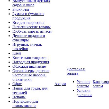
Выпускникам детских
садов и школ
Блокноты
Бумага и бумажная
продукция
Все для творчества
Гигиенические товары
Глобусы, карты, атласы
Деловые подарки и
сувениры
Игрушки, значки,
наклейки
Клей
Книги канцелярские
Наградная продукция
Обложки школьные
Доставка и
Органайзеры, детские
оплата
настольные наборы,
стаканчики
Условия
Канцеляр
Офис
Акции
оплаты
оптом
Папки для труда, для
Условия
тетрадей
доставки
Пеналы
Портфолио для
школьников и