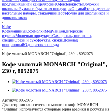
продукция
Книги канцелярские
Офис
Блокноты
Обложки
школьные
Бумага и бумажная продукция
Органайзеры, детские
настольные наборы, стаканчики
Портфолио для школьников и
дошкольников
-
Кофе
Кофемашины
Кофемолки
Мед
Чай
Кондитерские
изделия
Молочная продукция
Сахар, соль, приправы,
специи
Орехи и сухофрукты, снэки
Шоколад
порционный
Одноразовая посуда
-
Кофе молотый MONARCH "Original", 230 г, 8052075
Кофе молотый MONARCH "Original",
230 г, 8052075
Артикул:
8052075
Для создания классического молотого кофе MONARCH
"Original" используются отборные зерна арабики и робусты из