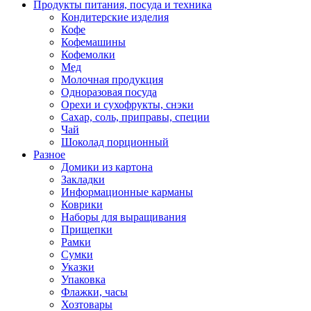
Продукты питания, посуда и техника
Кондитерские изделия
Кофе
Кофемашины
Кофемолки
Мед
Молочная продукция
Одноразовая посуда
Орехи и сухофрукты, снэки
Сахар, соль, приправы, специи
Чай
Шоколад порционный
Разное
Домики из картона
Закладки
Информационные карманы
Коврики
Наборы для выращивания
Прищепки
Рамки
Сумки
Указки
Упаковка
Флажки, часы
Хозтовары