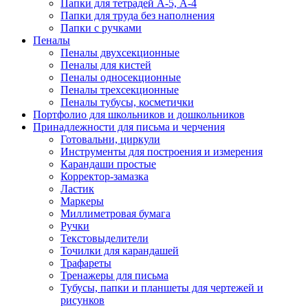
Папки для тетрадей А-5, А-4
Папки для труда без наполнения
Папки с ручками
Пеналы
Пеналы двухсекционные
Пеналы для кистей
Пеналы односекционные
Пеналы трехсекционные
Пеналы тубусы, косметички
Портфолио для школьников и дошкольников
Принадлежности для письма и черчения
Готовальни, циркули
Инструменты для построения и измерения
Карандаши простые
Корректор-замазка
Ластик
Маркеры
Миллиметровая бумага
Ручки
Текстовыделители
Точилки для карандашей
Трафареты
Тренажеры для письма
Тубусы, папки и планшеты для чертежей и
рисунков