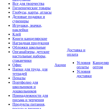
Все для творчества
Гигиенические товары
Глобусы, карты, атласы
Деловые подарки и
сувениры
Игрушки, значки,
наклейки
Клей
Книги канцелярские
Наградная продукция
Обложки школьные
Доставка и
Органайзеры, детские
оплата
настольные наборы,
стаканчики
Условия
Канцеляр
Офис
Акции
оплаты
оптом
Папки для труда, для
Условия
тетрадей
доставки
Пеналы
Портфолио для
школьников и
дошкольников
Принадлежности для
письма и черчения
Продукты питания,
посуда и техника