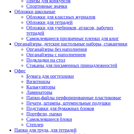
Призы для конкурсов
Спортивные значки
Обложки школьные
Обложки для классных журналов
Обложки для тетрадей
Обложки для учебников, атласов, рабочих
тетрадей
Самоклеящиеся прозрачные пленки для книг
Органайзеры, детские настольные наборы, стаканчики
Органайзеры без наполнения
Органайзеры с наполнением
Подкладки на стол
Стаканы для письменных принадлежностей
Офис
Бумага для оргтехники
Визитницы
Калькуляторы
Ламинаторы
Папки-файлы перфорированные пластиковые
Печати, штампы, штемпельные подушки
Подставки для бумажных блоков
Портфели, папки
Самоклеящиеся блоки
Степлер
Папки для труда, для тетрадей