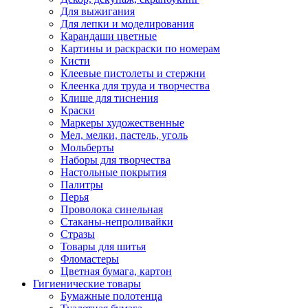
Для выжигания
Для лепки и моделирования
Карандаши цветные
Картины и раскраски по номерам
Кисти
Клеевые пистолеты и стержни
Клеенка для труда и творчества
Клише для тиснения
Краски
Маркеры художественные
Мел, мелки, пастель, уголь
Мольберты
Наборы для творчества
Настольные покрытия
Палитры
Перья
Проволока синельная
Стаканы-непроливайки
Стразы
Товары для шитья
Фломастеры
Цветная бумага, картон
Гигиенические товары
Бумажные полотенца