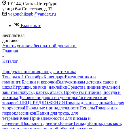
191144, Санкт-Петербург,
улица 6-я Советская, д.32
vagonchikspb@yandex.ru
Вконтакте
Бесплатная
доставка
Узнать условия бесплатной доставки
Главная
-
Каталог
-
Продукты питания, посуда и техника
Товары к 1 Сентября
Календари
Ежедневники и
планинги
Бланки и корочки
Выпускникам детских садов и
школ
Игрушки, значки, наклейки
Средства индивидуальной
защиты
Глобусы, карты, атласы
Продукты питания, посуда и
техника
Деловые подарки и сувениры
Гигиенические
товары
СПЕЦПРЕДЛОЖЕНИЯ
Товары для праздника
Все для
творчества
Школьные принадлежности
Пеналы
Товары для
первоклассников
Папки для труда, для
тетрадей
Клей
Принадлежности для письма и
черчения
Школьный дневник
Разное
Тетради
Ранцы, рюкзаки,
мешки и сумки для сменной обуви
Наградная