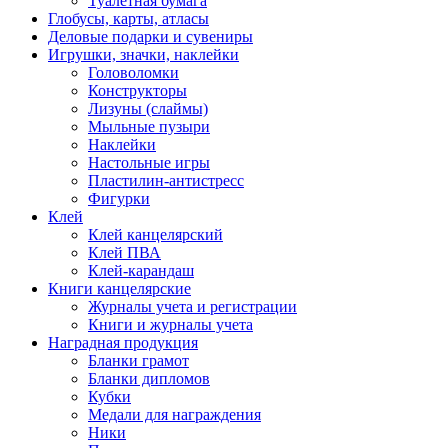
Туалетная бумага
Глобусы, карты, атласы
Деловые подарки и сувениры
Игрушки, значки, наклейки
Головоломки
Конструкторы
Лизуны (слаймы)
Мыльные пузыри
Наклейки
Настольные игры
Пластилин-антистресс
Фигурки
Клей
Клей канцелярский
Клей ПВА
Клей-карандаш
Книги канцелярские
Журналы учета и регистрации
Книги и журналы учета
Наградная продукция
Бланки грамот
Бланки дипломов
Кубки
Медали для награждения
Ники