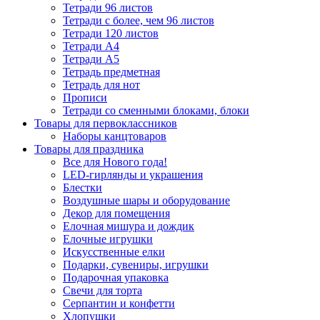
Тетради 96 листов
Тетради с более, чем 96 листов
Тетради 120 листов
Тетради А4
Тетради А5
Тетрадь предметная
Тетрадь для нот
Прописи
Тетради со сменными блоками, блоки
Товары для первоклассников
Наборы канцтоваров
Товары для праздника
Все для Нового года!
LED-гирлянды и украшения
Блестки
Воздушные шары и оборудование
Декор для помещения
Елочная мишура и дождик
Елочные игрушки
Искусственные елки
Подарки, сувениры, игрушки
Подарочная упаковка
Свечи для торта
Серпантин и конфетти
Хлопушки