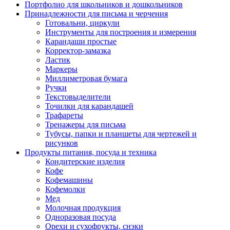
Портфолио для школьников и дошкольников
Принадлежности для письма и черчения
Готовальни, циркули
Инструменты для построения и измерения
Карандаши простые
Корректор-замазка
Ластик
Маркеры
Миллиметровая бумага
Ручки
Текстовыделители
Точилки для карандашей
Трафареты
Тренажеры для письма
Тубусы, папки и планшеты для чертежей и
рисунков
Продукты питания, посуда и техника
Кондитерские изделия
Кофе
Кофемашины
Кофемолки
Мед
Молочная продукция
Одноразовая посуда
Орехи и сухофрукты, снэки