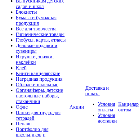
Выпускникам детских
садов и школ
Блокноты
Бумага и бумажная
продукция
Все для творчества
Гигиенические товары
Глобусы, карты, атласы
Деловые подарки и
сувениры
Игрушки, значки,
наклейки
Клей
Книги канцелярские
Наградная продукция
Обложки школьные
Доставка и
Органайзеры, детские
оплата
настольные наборы,
стаканчики
Условия
Канцеляр
Офис
Акции
оплаты
оптом
Папки для труда, для
Условия
тетрадей
доставки
Пеналы
Портфолио для
школьников и