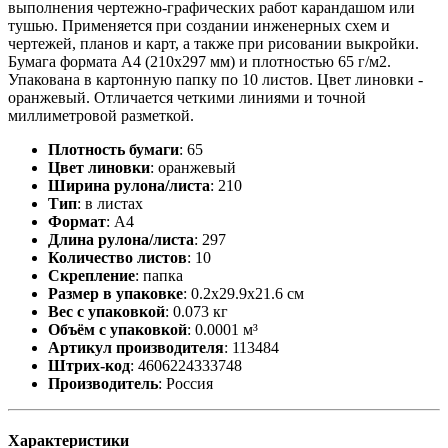
выполнения чертежно-графических работ карандашом или
тушью. Применяется при создании инженерных схем и
чертежей, планов и карт, а также при рисовании выкройки.
Бумага формата А4 (210х297 мм) и плотностью 65 г/м2.
Упакована в картонную папку по 10 листов. Цвет линовки -
оранжевый. Отличается четкими линиями и точной
миллиметровой разметкой.
Плотность бумаги
:
65
Цвет линовки
:
оранжевый
Ширина рулона/листа
:
210
Тип
:
в листах
Формат
:
А4
Длина рулона/листа
:
297
Количество листов
:
10
Скрепление
:
папка
Размер в упаковке
:
0.2x29.9x21.6 см
Вес с упаковкой
:
0.073 кг
Объём с упаковкой
:
0.0001 м³
Артикул производителя
:
113484
Штрих-код
:
4606224333748
Производитель
:
Россия
Характеристики