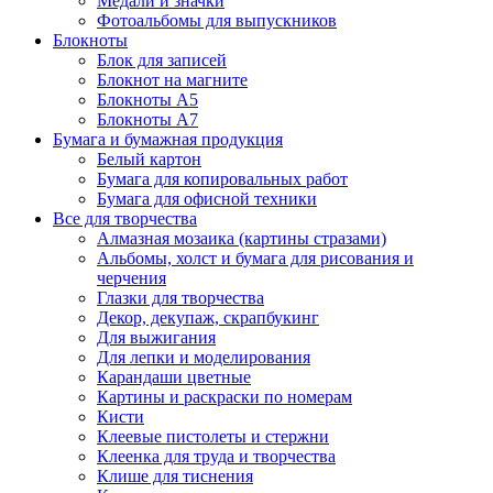
Медали и значки
Фотоальбомы для выпускников
Блокноты
Блок для записей
Блокнот на магните
Блокноты А5
Блокноты А7
Бумага и бумажная продукция
Белый картон
Бумага для копировальных работ
Бумага для офисной техники
Все для творчества
Алмазная мозаика (картины стразами)
Альбомы, холст и бумага для рисования и
черчения
Глазки для творчества
Декор, декупаж, скрапбукинг
Для выжигания
Для лепки и моделирования
Карандаши цветные
Картины и раскраски по номерам
Кисти
Клеевые пистолеты и стержни
Клеенка для труда и творчества
Клише для тиснения