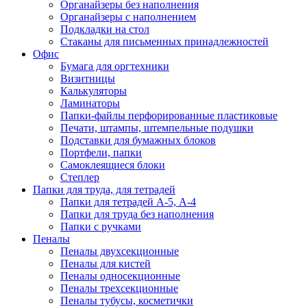
Органайзеры без наполнения
Органайзеры с наполнением
Подкладки на стол
Стаканы для письменных принадлежностей
Офис
Бумага для оргтехники
Визитницы
Калькуляторы
Ламинаторы
Папки-файлы перфорированные пластиковые
Печати, штампы, штемпельные подушки
Подставки для бумажных блоков
Портфели, папки
Самоклеящиеся блоки
Степлер
Папки для труда, для тетрадей
Папки для тетрадей А-5, А-4
Папки для труда без наполнения
Папки с ручками
Пеналы
Пеналы двухсекционные
Пеналы для кистей
Пеналы односекционные
Пеналы трехсекционные
Пеналы тубусы, косметички