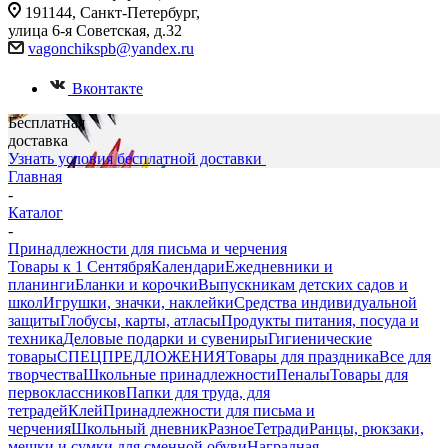
191144, Санкт-Петербург,
улица 6-я Советская, д.32
vagonchikspb@yandex.ru
Вконтакте
Бесплатная
доставка
Узнать условия бесплатной доставки
Главная
-
Каталог
-
Принадлежности для письма и черчения
Товары к 1 Сентября
Календари
Ежедневники и
планинги
Бланки и корочки
Выпускникам детских садов и
школ
Игрушки, значки, наклейки
Средства индивидуальной
защиты
Глобусы, карты, атласы
Продукты питания, посуда и
техника
Деловые подарки и сувениры
Гигиенические
товары
СПЕЦПРЕДЛОЖЕНИЯ
Товары для праздника
Все для
творчества
Школьные принадлежности
Пеналы
Товары для
первоклассников
Папки для труда, для
тетрадей
Клей
Принадлежности для письма и
черчения
Школьный дневник
Разное
Тетради
Ранцы, рюкзаки,
мешки и сумки для сменной обуви
Наградная