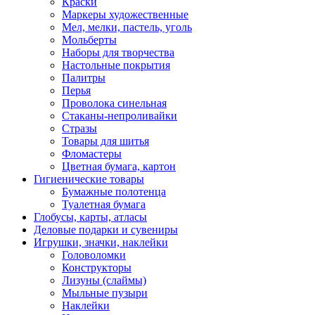
Краски
Маркеры художественные
Мел, мелки, пастель, уголь
Мольберты
Наборы для творчества
Настольные покрытия
Палитры
Перья
Проволока синельная
Стаканы-непроливайки
Стразы
Товары для шитья
Фломастеры
Цветная бумага, картон
Гигиенические товары
Бумажные полотенца
Туалетная бумага
Глобусы, карты, атласы
Деловые подарки и сувениры
Игрушки, значки, наклейки
Головоломки
Конструкторы
Лизуны (слаймы)
Мыльные пузыри
Наклейки