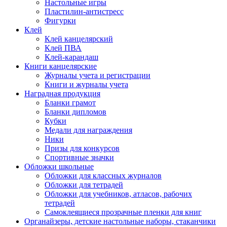
Настольные игры
Пластилин-антистресс
Фигурки
Клей
Клей канцелярский
Клей ПВА
Клей-карандаш
Книги канцелярские
Журналы учета и регистрации
Книги и журналы учета
Наградная продукция
Бланки грамот
Бланки дипломов
Кубки
Медали для награждения
Ники
Призы для конкурсов
Спортивные значки
Обложки школьные
Обложки для классных журналов
Обложки для тетрадей
Обложки для учебников, атласов, рабочих
тетрадей
Самоклеящиеся прозрачные пленки для книг
Органайзеры, детские настольные наборы, стаканчики