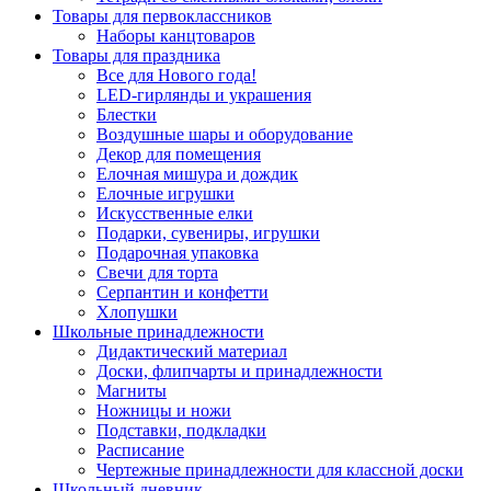
Товары для первоклассников
Наборы канцтоваров
Товары для праздника
Все для Нового года!
LED-гирлянды и украшения
Блестки
Воздушные шары и оборудование
Декор для помещения
Елочная мишура и дождик
Елочные игрушки
Искусственные елки
Подарки, сувениры, игрушки
Подарочная упаковка
Свечи для торта
Серпантин и конфетти
Хлопушки
Школьные принадлежности
Дидактический материал
Доски, флипчарты и принадлежности
Магниты
Ножницы и ножи
Подставки, подкладки
Расписание
Чертежные принадлежности для классной доски
Школьный дневник