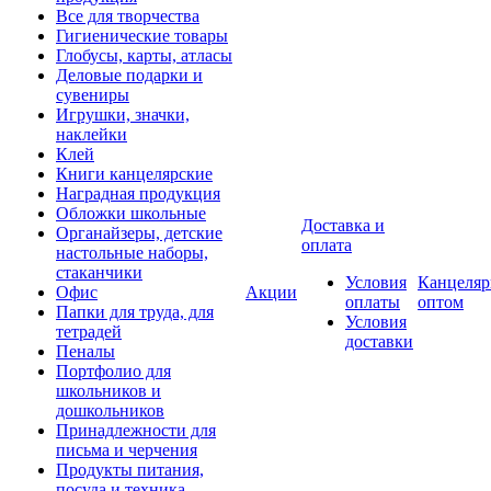
Все для творчества
Гигиенические товары
Глобусы, карты, атласы
Деловые подарки и
сувениры
Игрушки, значки,
наклейки
Клей
Книги канцелярские
Наградная продукция
Обложки школьные
Доставка и
Органайзеры, детские
оплата
настольные наборы,
стаканчики
Условия
Канцеляр
Офис
Акции
оплаты
оптом
Папки для труда, для
Условия
тетрадей
доставки
Пеналы
Портфолио для
школьников и
дошкольников
Принадлежности для
письма и черчения
Продукты питания,
посуда и техника