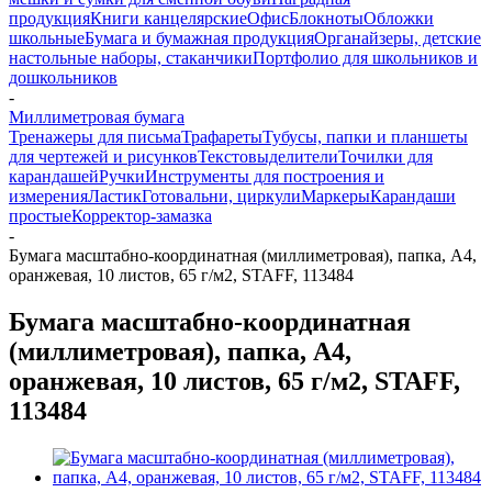
продукция
Книги канцелярские
Офис
Блокноты
Обложки
школьные
Бумага и бумажная продукция
Органайзеры, детские
настольные наборы, стаканчики
Портфолио для школьников и
дошкольников
-
Миллиметровая бумага
Тренажеры для письма
Трафареты
Тубусы, папки и планшеты
для чертежей и рисунков
Текстовыделители
Точилки для
карандашей
Ручки
Инструменты для построения и
измерения
Ластик
Готовальни, циркули
Маркеры
Карандаши
простые
Корректор-замазка
-
Бумага масштабно-координатная (миллиметровая), папка, А4,
оранжевая, 10 листов, 65 г/м2, STAFF, 113484
Бумага масштабно-координатная
(миллиметровая), папка, А4,
оранжевая, 10 листов, 65 г/м2, STAFF,
113484