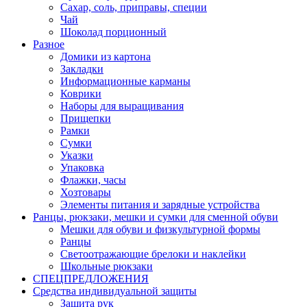
Сахар, соль, приправы, специи
Чай
Шоколад порционный
Разное
Домики из картона
Закладки
Информационные карманы
Коврики
Наборы для выращивания
Прищепки
Рамки
Сумки
Указки
Упаковка
Флажки, часы
Хозтовары
Элементы питания и зарядные устройства
Ранцы, рюкзаки, мешки и сумки для сменной обуви
Мешки для обуви и физкультурной формы
Ранцы
Светоотражающие брелоки и наклейки
Школьные рюкзаки
СПЕЦПРЕДЛОЖЕНИЯ
Средства индивидуальной защиты
Защита рук