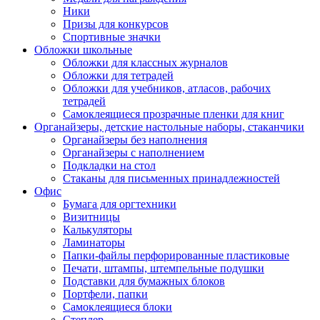
Ники
Призы для конкурсов
Спортивные значки
Обложки школьные
Обложки для классных журналов
Обложки для тетрадей
Обложки для учебников, атласов, рабочих
тетрадей
Самоклеящиеся прозрачные пленки для книг
Органайзеры, детские настольные наборы, стаканчики
Органайзеры без наполнения
Органайзеры с наполнением
Подкладки на стол
Стаканы для письменных принадлежностей
Офис
Бумага для оргтехники
Визитницы
Калькуляторы
Ламинаторы
Папки-файлы перфорированные пластиковые
Печати, штампы, штемпельные подушки
Подставки для бумажных блоков
Портфели, папки
Самоклеящиеся блоки
Степлер