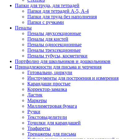
Папки для труда, для тетрадей
Папки для тетрадей А-5, А-4
Папки для труда без наполнения
Папки с ручками
Пеналы
Пеналы двухсекционные
Пеналы для кистей
Пеналы односекционные
Пеналы трехсекционные
Пеналы тубусы, косметички
Портфолио для школьников и дошкольников
Принадлежности для письма и черчения
Готовальни, циркули
Инструменты для построения и измерения
Карандаши простые
Корректор-замазка
Ластик
Маркеры
Миллиметровая бумага
Ручки
Текстовыделители
Точилки для карандашей
Трафареты
Тренажеры для письма