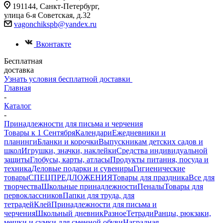
191144, Санкт-Петербург,
улица 6-я Советская, д.32
vagonchikspb@yandex.ru
Вконтакте
Бесплатная
доставка
Узнать условия бесплатной доставки
Главная
-
Каталог
-
Принадлежности для письма и черчения
Товары к 1 Сентября
Календари
Ежедневники и
планинги
Бланки и корочки
Выпускникам детских садов и
школ
Игрушки, значки, наклейки
Средства индивидуальной
защиты
Глобусы, карты, атласы
Продукты питания, посуда и
техника
Деловые подарки и сувениры
Гигиенические
товары
СПЕЦПРЕДЛОЖЕНИЯ
Товары для праздника
Все для
творчества
Школьные принадлежности
Пеналы
Товары для
первоклассников
Папки для труда, для
тетрадей
Клей
Принадлежности для письма и
черчения
Школьный дневник
Разное
Тетради
Ранцы, рюкзаки,
мешки и сумки для сменной обуви
Наградная