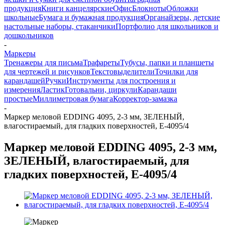
продукция
Книги канцелярские
Офис
Блокноты
Обложки
школьные
Бумага и бумажная продукция
Органайзеры, детские
настольные наборы, стаканчики
Портфолио для школьников и
дошкольников
-
Маркеры
Тренажеры для письма
Трафареты
Тубусы, папки и планшеты
для чертежей и рисунков
Текстовыделители
Точилки для
карандашей
Ручки
Инструменты для построения и
измерения
Ластик
Готовальни, циркули
Карандаши
простые
Миллиметровая бумага
Корректор-замазка
-
Маркер меловой EDDING 4095, 2-3 мм, ЗЕЛЕНЫЙ,
влагостираемый, для гладких поверхностей, E-4095/4
Маркер меловой EDDING 4095, 2-3 мм,
ЗЕЛЕНЫЙ, влагостираемый, для
гладких поверхностей, E-4095/4