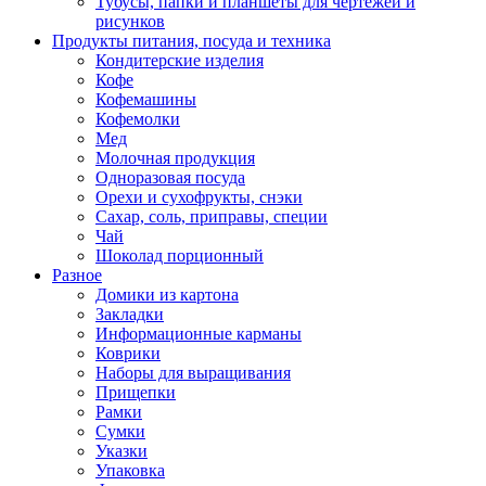
Тубусы, папки и планшеты для чертежей и
рисунков
Продукты питания, посуда и техника
Кондитерские изделия
Кофе
Кофемашины
Кофемолки
Мед
Молочная продукция
Одноразовая посуда
Орехи и сухофрукты, снэки
Сахар, соль, приправы, специи
Чай
Шоколад порционный
Разное
Домики из картона
Закладки
Информационные карманы
Коврики
Наборы для выращивания
Прищепки
Рамки
Сумки
Указки
Упаковка