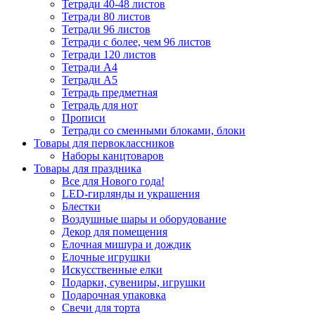
Тетради 40-48 листов
Тетради 80 листов
Тетради 96 листов
Тетради с более, чем 96 листов
Тетради 120 листов
Тетради А4
Тетради А5
Тетрадь предметная
Тетрадь для нот
Прописи
Тетради со сменными блоками, блоки
Товары для первоклассников
Наборы канцтоваров
Товары для праздника
Все для Нового года!
LED-гирлянды и украшения
Блестки
Воздушные шары и оборудование
Декор для помещения
Елочная мишура и дождик
Елочные игрушки
Искусственные елки
Подарки, сувениры, игрушки
Подарочная упаковка
Свечи для торта