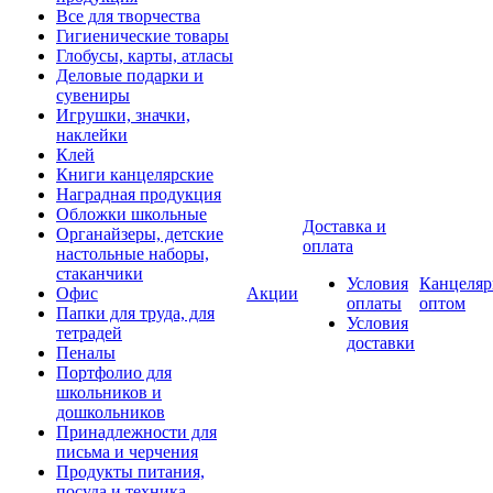
Все для творчества
Гигиенические товары
Глобусы, карты, атласы
Деловые подарки и
сувениры
Игрушки, значки,
наклейки
Клей
Книги канцелярские
Наградная продукция
Обложки школьные
Доставка и
Органайзеры, детские
оплата
настольные наборы,
стаканчики
Условия
Канцеляр
Офис
Акции
оплаты
оптом
Папки для труда, для
Условия
тетрадей
доставки
Пеналы
Портфолио для
школьников и
дошкольников
Принадлежности для
письма и черчения
Продукты питания,
посуда и техника