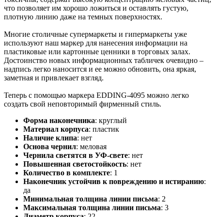
что позволяет им хорошо ложиться и оставлять густую,
плотную линию даже на темных поверхностях.
Многие столичные супермаркеты и гипермаркеты уже
используют наш маркер для нанесения информации на
пластиковые или картонные ценники в торговых залах.
Достоинство новых информационных табличек очевидно –
надпись легко наносится и ее можно обновить, она яркая,
заметная и привлекает взгляд.
Теперь с помощью маркера EDDING-4095 можно легко
создать свой неповторимый фирменный стиль.
Форма наконечника
:
круглый
Материал корпуса
:
пластик
Наличие клипа
:
нет
Основа чернил
:
меловая
Чернила светятся в УФ-свете
:
нет
Повышенная светостойкость
:
нет
Количество в комплекте
:
1
Наконечник устойчив к повреждению и истиранию
:
да
Минимальная толщина линии письма
:
2
Максимальная толщина линии письма
:
3
Диаметр корпуса
:
22