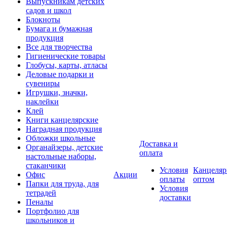
Выпускникам детских
садов и школ
Блокноты
Бумага и бумажная
продукция
Все для творчества
Гигиенические товары
Глобусы, карты, атласы
Деловые подарки и
сувениры
Игрушки, значки,
наклейки
Клей
Книги канцелярские
Наградная продукция
Обложки школьные
Доставка и
Органайзеры, детские
оплата
настольные наборы,
стаканчики
Условия
Канцеляр
Офис
Акции
оплаты
оптом
Папки для труда, для
Условия
тетрадей
доставки
Пеналы
Портфолио для
школьников и