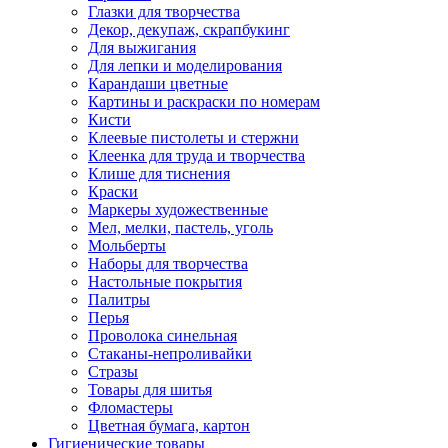
Глазки для творчества
Декор, декупаж, скрапбукинг
Для выжигания
Для лепки и моделирования
Карандаши цветные
Картины и раскраски по номерам
Кисти
Клеевые пистолеты и стержни
Клеенка для труда и творчества
Клише для тиснения
Краски
Маркеры художественные
Мел, мелки, пастель, уголь
Мольберты
Наборы для творчества
Настольные покрытия
Палитры
Перья
Проволока синельная
Стаканы-непроливайки
Стразы
Товары для шитья
Фломастеры
Цветная бумага, картон
Гигиенические товары