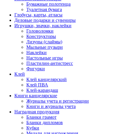
Бумажные полотенца
Туалетная бумага
Глобусы, карты, атласы
Деловые подарки и сувениры
Игрушки, значки, наклейки
Головоломки
Конструкторы
Лизуны (слаймы)
Мыльные пузыри
Наклейки
Настольные игры
Пластилин-антистресс
Фигурки
Клей
Клей канцелярский
Клей ПВА
Клей-карандаш
Книги канцелярские
Журналы учета и регистрации
Книги и журналы учета
Наградная продукция
Бланки грамот
Бланки дипломов
Кубки
Медали для награждения