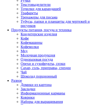
Ручки
Текстовыделители
Точилки для карандашей
Трафареты
Тренажеры для письма
Тубусы, папки и планшеты для чертежей и
рисунков
Продукты питания, посуда и техника
Кондитерские изделия
Кофе
Кофемашины
Кофемолки
Мед
Молочная продукция
Одноразовая посуда
Орехи и сухофрукты, снэки
Сахар, соль, приправы, специи
Чай
Шоколад порционный
Разное
Домики из картона
Закладки
Информационные карманы
Коврики
Наборы для выращивания