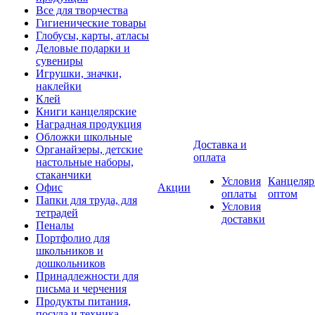
Все для творчества
Гигиенические товары
Глобусы, карты, атласы
Деловые подарки и
сувениры
Игрушки, значки,
наклейки
Клей
Книги канцелярские
Наградная продукция
Обложки школьные
Доставка и
Органайзеры, детские
оплата
настольные наборы,
стаканчики
Условия
Канцеляр
Офис
Акции
оплаты
оптом
Папки для труда, для
Условия
тетрадей
доставки
Пеналы
Портфолио для
школьников и
дошкольников
Принадлежности для
письма и черчения
Продукты питания,
посуда и техника