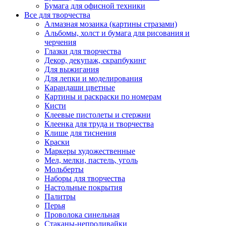
Бумага для офисной техники
Все для творчества
Алмазная мозаика (картины стразами)
Альбомы, холст и бумага для рисования и
черчения
Глазки для творчества
Декор, декупаж, скрапбукинг
Для выжигания
Для лепки и моделирования
Карандаши цветные
Картины и раскраски по номерам
Кисти
Клеевые пистолеты и стержни
Клеенка для труда и творчества
Клише для тиснения
Краски
Маркеры художественные
Мел, мелки, пастель, уголь
Мольберты
Наборы для творчества
Настольные покрытия
Палитры
Перья
Проволока синельная
Стаканы-непроливайки