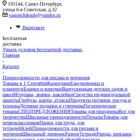
191144, Санкт-Петербург,
улица 6-я Советская, д.32
vagonchikspb@yandex.ru
Вконтакте
Бесплатная
доставка
Узнать условия бесплатной доставки
Главная
-
Каталог
-
Принадлежности для письма и черчения
Товары к 1 Сентября
Календари
Ежедневники и
планинги
Бланки и корочки
Выпускникам детских садов и
школ
Игрушки, значки, наклейки
Средства индивидуальной
защиты
Глобусы, карты, атласы
Продукты питания, посуда и
техника
Деловые подарки и сувениры
Гигиенические
товары
СПЕЦПРЕДЛОЖЕНИЯ
Товары для праздника
Все для
творчества
Школьные принадлежности
Пеналы
Товары для
первоклассников
Папки для труда, для
тетрадей
Клей
Принадлежности для письма и
черчения
Школьный дневник
Разное
Тетради
Ранцы, рюкзаки,
мешки и сумки для сменной обуви
Наградная