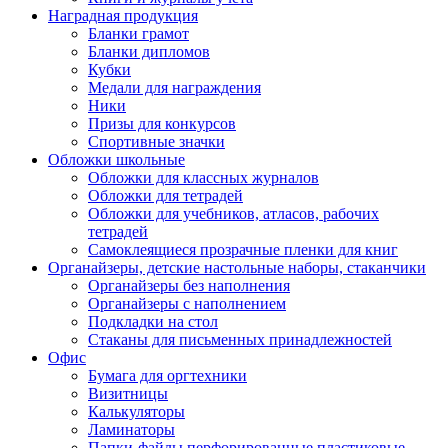
Наградная продукция
Бланки грамот
Бланки дипломов
Кубки
Медали для награждения
Ники
Призы для конкурсов
Спортивные значки
Обложки школьные
Обложки для классных журналов
Обложки для тетрадей
Обложки для учебников, атласов, рабочих
тетрадей
Самоклеящиеся прозрачные пленки для книг
Органайзеры, детские настольные наборы, стаканчики
Органайзеры без наполнения
Органайзеры с наполнением
Подкладки на стол
Стаканы для письменных принадлежностей
Офис
Бумага для оргтехники
Визитницы
Калькуляторы
Ламинаторы
Папки-файлы перфорированные пластиковые