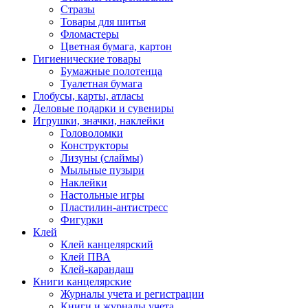
Стразы
Товары для шитья
Фломастеры
Цветная бумага, картон
Гигиенические товары
Бумажные полотенца
Туалетная бумага
Глобусы, карты, атласы
Деловые подарки и сувениры
Игрушки, значки, наклейки
Головоломки
Конструкторы
Лизуны (слаймы)
Мыльные пузыри
Наклейки
Настольные игры
Пластилин-антистресс
Фигурки
Клей
Клей канцелярский
Клей ПВА
Клей-карандаш
Книги канцелярские
Журналы учета и регистрации
Книги и журналы учета