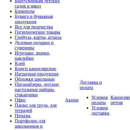
Выпускникам детских
садов и школ
Блокноты
Бумага и бумажная
продукция
Все для творчества
Гигиенические товары
Глобусы, карты, атласы
Деловые подарки и
сувениры
Игрушки, значки,
наклейки
Клей
Книги канцелярские
Наградная продукция
Обложки школьные
Доставка и
Органайзеры, детские
оплата
настольные наборы,
стаканчики
Условия
Канцеляр
Офис
Акции
оплаты
оптом
Папки для труда, для
Условия
тетрадей
доставки
Пеналы
Портфолио для
школьников и