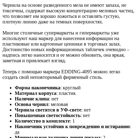
Чернила на основе разведенного мела не имеют запаха, не
токсичны, содержат высокую концентрацию меловых частиц,
что позволяет им хорошо ложиться и оставлять густую,
плотную линию даже на темных поверхностях.
Многие столичные супермаркеты и гипермаркеты уже
используют наш маркер для нанесения информации на
пластиковые или картонные ценники в торговых залах.
Достоинство новых информационных табличек очевидно –
надпись легко наносится и ее можно обновить, она яркая,
заметная и привлекает взгляд.
Теперь с помощью маркера EDDING-4095 можно легко
создать свой неповторимый фирменный стиль.
Форма наконечника
:
круглый
Материал корпуса
:
пластик
Наличие клипа
:
нет
Основа чернил
:
меловая
Чернила светятся в УФ-свете
:
нет
Повышенная светостойкость
:
нет
Количество в комплекте
:
1
Наконечник устойчив к повреждению и истиранию
:
да
Минимальная толщина линии письма
:
2