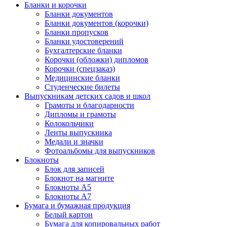
Бланки и корочки
Бланки документов
Бланки документов (корочки)
Бланки пропусков
Бланки удостоверений
Бухгалтерские бланки
Корочки (обложки) дипломов
Корочки (спецзаказ)
Медицинские бланки
Студенческие билеты
Выпускникам детских садов и школ
Грамоты и благодарности
Дипломы и грамоты
Колокольчики
Ленты выпускника
Медали и значки
Фотоальбомы для выпускников
Блокноты
Блок для записей
Блокнот на магните
Блокноты А5
Блокноты А7
Бумага и бумажная продукция
Белый картон
Бумага для копировальных работ