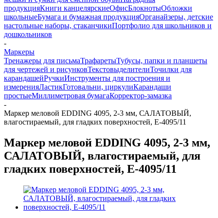
продукция
Книги канцелярские
Офис
Блокноты
Обложки
школьные
Бумага и бумажная продукция
Органайзеры, детские
настольные наборы, стаканчики
Портфолио для школьников и
дошкольников
-
Маркеры
Тренажеры для письма
Трафареты
Тубусы, папки и планшеты
для чертежей и рисунков
Текстовыделители
Точилки для
карандашей
Ручки
Инструменты для построения и
измерения
Ластик
Готовальни, циркули
Карандаши
простые
Миллиметровая бумага
Корректор-замазка
-
Маркер меловой EDDING 4095, 2-3 мм, САЛАТОВЫЙ,
влагостираемый, для гладких поверхностей, E-4095/11
Маркер меловой EDDING 4095, 2-3 мм,
САЛАТОВЫЙ, влагостираемый, для
гладких поверхностей, E-4095/11