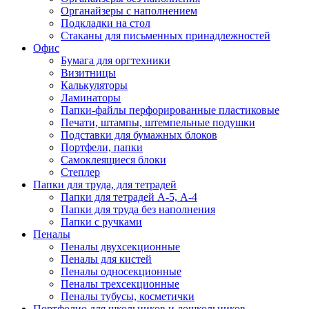
Органайзеры с наполнением
Подкладки на стол
Стаканы для письменных принадлежностей
Офис
Бумага для оргтехники
Визитницы
Калькуляторы
Ламинаторы
Папки-файлы перфорированные пластиковые
Печати, штампы, штемпельные подушки
Подставки для бумажных блоков
Портфели, папки
Самоклеящиеся блоки
Степлер
Папки для труда, для тетрадей
Папки для тетрадей А-5, А-4
Папки для труда без наполнения
Папки с ручками
Пеналы
Пеналы двухсекционные
Пеналы для кистей
Пеналы односекционные
Пеналы трехсекционные
Пеналы тубусы, косметички
Портфолио для школьников и дошкольников