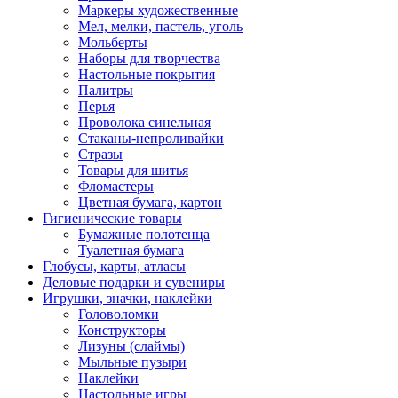
Маркеры художественные
Мел, мелки, пастель, уголь
Мольберты
Наборы для творчества
Настольные покрытия
Палитры
Перья
Проволока синельная
Стаканы-непроливайки
Стразы
Товары для шитья
Фломастеры
Цветная бумага, картон
Гигиенические товары
Бумажные полотенца
Туалетная бумага
Глобусы, карты, атласы
Деловые подарки и сувениры
Игрушки, значки, наклейки
Головоломки
Конструкторы
Лизуны (слаймы)
Мыльные пузыри
Наклейки
Настольные игры