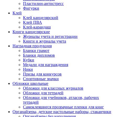
Пластилин-антистресс
Фигурки
Клей
Клей канцелярский
Клей ПВА
Клей-карандаш
Книги канцелярские
Журналы учета и регистрации
Книги и журналы учета
Наградная продукция
Бланки грамот
Бланки дипломов
Кубки
Медали для награждения
Ники
Призы для конкурсов
Спортивные значки
Обложки школьные
Обложки для классных журналов
Обложки для тетрадей
Обложки для учебников, атласов, рабочих
тетрадей
Самоклеящиеся прозрачные пленки для книг
Органайзеры, детские настольные наборы, стаканчики
Органайзеры без наполнения