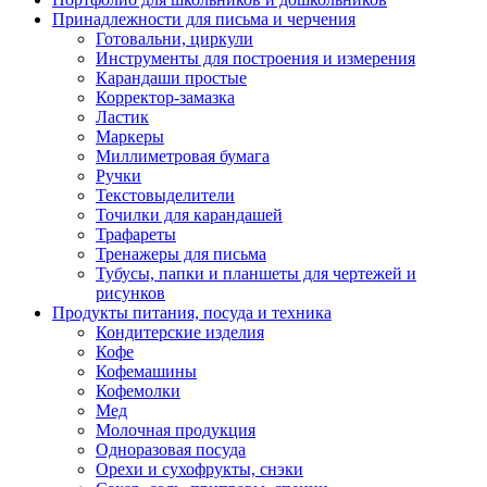
Принадлежности для письма и черчения
Готовальни, циркули
Инструменты для построения и измерения
Карандаши простые
Корректор-замазка
Ластик
Маркеры
Миллиметровая бумага
Ручки
Текстовыделители
Точилки для карандашей
Трафареты
Тренажеры для письма
Тубусы, папки и планшеты для чертежей и
рисунков
Продукты питания, посуда и техника
Кондитерские изделия
Кофе
Кофемашины
Кофемолки
Мед
Молочная продукция
Одноразовая посуда
Орехи и сухофрукты, снэки