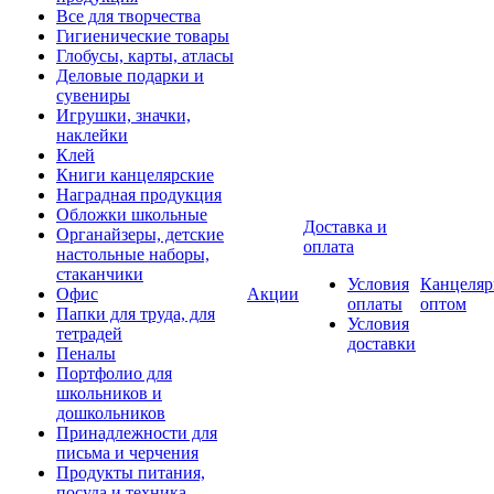
Все для творчества
Гигиенические товары
Глобусы, карты, атласы
Деловые подарки и
сувениры
Игрушки, значки,
наклейки
Клей
Книги канцелярские
Наградная продукция
Обложки школьные
Доставка и
Органайзеры, детские
оплата
настольные наборы,
стаканчики
Условия
Канцеляр
Офис
Акции
оплаты
оптом
Папки для труда, для
Условия
тетрадей
доставки
Пеналы
Портфолио для
школьников и
дошкольников
Принадлежности для
письма и черчения
Продукты питания,
посуда и техника