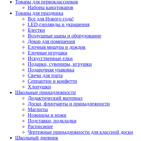
Товары для первоклассников
Наборы канцтоваров
Товары для праздника
Все для Нового года!
LED-гирлянды и украшения
Блестки
Воздушные шары и оборудование
Декор для помещения
Елочная мишура и дождик
Елочные игрушки
Искусственные елки
Подарки, сувениры, игрушки
Подарочная упаковка
Свечи для торта
Серпантин и конфетти
Хлопушки
Школьные принадлежности
Дидактический материал
Доски, флипчарты и принадлежности
Магниты
Ножницы и ножи
Подставки, подкладки
Расписание
Чертежные принадлежности для классной доски
Школьный дневник