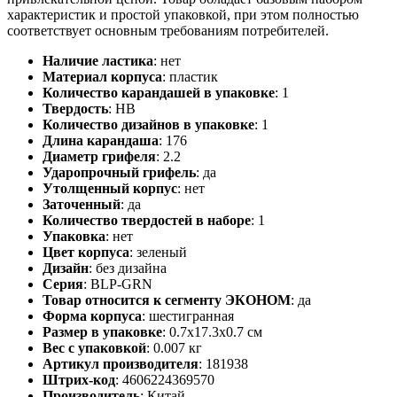
характеристик и простой упаковкой, при этом полностью
соответствует основным требованиям потребителей.
Наличие ластика
:
нет
Материал корпуса
:
пластик
Количество карандашей в упаковке
:
1
Твердость
:
HB
Количество дизайнов в упаковке
:
1
Длина карандаша
:
176
Диаметр грифеля
:
2.2
Ударопрочный грифель
:
да
Утолщенный корпус
:
нет
Заточенный
:
да
Количество твердостей в наборе
:
1
Упаковка
:
нет
Цвет корпуса
:
зеленый
Дизайн
:
без дизайна
Серия
:
BLP-GRN
Товар относится к сегменту ЭКОНОМ
:
да
Форма корпуса
:
шестигранная
Размер в упаковке
:
0.7x17.3x0.7 см
Вес с упаковкой
:
0.007 кг
Артикул производителя
:
181938
Штрих-код
:
4606224369570
Производитель
:
Китай