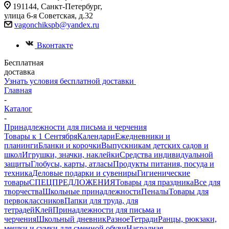
191144, Санкт-Петербург,
улица 6-я Советская, д.32
vagonchikspb@yandex.ru
Вконтакте
Бесплатная
доставка
Узнать условия бесплатной доставки
Главная
-
Каталог
-
Принадлежности для письма и черчения
Товары к 1 Сентября
Календари
Ежедневники и
планинги
Бланки и корочки
Выпускникам детских садов и
школ
Игрушки, значки, наклейки
Средства индивидуальной
защиты
Глобусы, карты, атласы
Продукты питания, посуда и
техника
Деловые подарки и сувениры
Гигиенические
товары
СПЕЦПРЕДЛОЖЕНИЯ
Товары для праздника
Все для
творчества
Школьные принадлежности
Пеналы
Товары для
первоклассников
Папки для труда, для
тетрадей
Клей
Принадлежности для письма и
черчения
Школьный дневник
Разное
Тетради
Ранцы, рюкзаки,
мешки и сумки для сменной обуви
Наградная