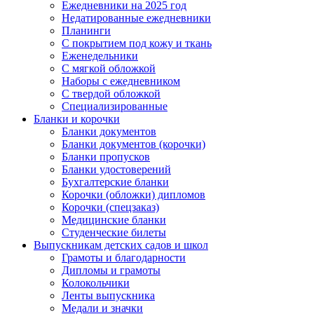
Ежедневники на 2025 год
Недатированные ежедневники
Планинги
С покрытием под кожу и ткань
Еженедельники
С мягкой обложкой
Наборы с ежедневником
С твердой обложкой
Специализированные
Бланки и корочки
Бланки документов
Бланки документов (корочки)
Бланки пропусков
Бланки удостоверений
Бухгалтерские бланки
Корочки (обложки) дипломов
Корочки (спецзаказ)
Медицинские бланки
Студенческие билеты
Выпускникам детских садов и школ
Грамоты и благодарности
Дипломы и грамоты
Колокольчики
Ленты выпускника
Медали и значки