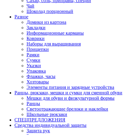
Сахар, соль, приправы, специи
Чай
Шоколад порционный
Разное
Домики из картона
Закладки
Информационные карманы
Коврики
Наборы для выращивания
Прищепки
Рамки
Сумки
Указки
Упаковка
Флажки, часы
Хозтовары
Элементы питания и зарядные устройства
Ранцы, рюкзаки, мешки и сумки для сменной обуви
Мешки для обуви и физкультурной формы
Ранцы
Светоотражающие брелоки и наклейки
Школьные рюкзаки
СПЕЦПРЕДЛОЖЕНИЯ
Средства индивидуальной защиты
Защита рук