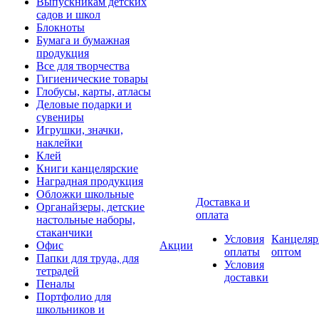
Выпускникам детских
садов и школ
Блокноты
Бумага и бумажная
продукция
Все для творчества
Гигиенические товары
Глобусы, карты, атласы
Деловые подарки и
сувениры
Игрушки, значки,
наклейки
Клей
Книги канцелярские
Наградная продукция
Обложки школьные
Доставка и
Органайзеры, детские
оплата
настольные наборы,
стаканчики
Условия
Канцеляр
Офис
Акции
оплаты
оптом
Папки для труда, для
Условия
тетрадей
доставки
Пеналы
Портфолио для
школьников и