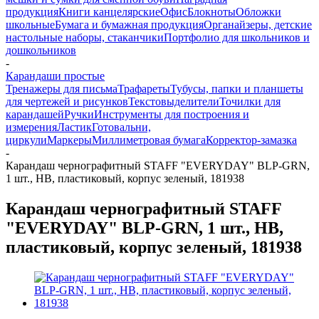
продукция
Книги канцелярские
Офис
Блокноты
Обложки
школьные
Бумага и бумажная продукция
Органайзеры, детские
настольные наборы, стаканчики
Портфолио для школьников и
дошкольников
-
Карандаши простые
Тренажеры для письма
Трафареты
Тубусы, папки и планшеты
для чертежей и рисунков
Текстовыделители
Точилки для
карандашей
Ручки
Инструменты для построения и
измерения
Ластик
Готовальни,
циркули
Маркеры
Миллиметровая бумага
Корректор-замазка
-
Карандаш чернографитный STAFF "EVERYDAY" BLP-GRN,
1 шт., НВ, пластиковый, корпус зеленый, 181938
Карандаш чернографитный STAFF
"EVERYDAY" BLP-GRN, 1 шт., НВ,
пластиковый, корпус зеленый, 181938