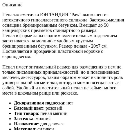
Описание
Пенал-косметичка ЮНЛАНДИЯ "Paw" выполнен из
нетоксичного гипоаллергенного силикона. Застежка-молния
оснащена брендированным бегунком. Вмещает до 50
канцелярских предметов стандартного размера.
Пенал в форме лапы с одним вместительным отделением
застегивается на молнию с удобным круглым
брендированным бегунком. Размер пенала - 20х7 см.
Поставляется в прозрачной пластиковой коробке с
европодвесом.
Пенал имеет оптимальный размер для размещения в нем не
только письменных принадлежностей, но и повседневных
мелочей, аксессуаров, таким образом может выполнять роль
универсальной косметички, которую можно всегда взять с
собой. Удобный и вместительный пенал не займет много
места в школьном ранце или рюкзаке.
Декоративная подвеска
:
нет
Базовый цвет
:
розовый
Тип товара
:
пенал мягкий
Застежка
:
молния
Назначение
:
для девочек
Материал
:
силикон