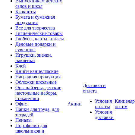
Выпускникам детских
садов и школ
Блокноты
Бумага и бумажная
продукция
Все для творчества
Гигиенические товары
Глобусы, карты, атласы
Деловые подарки и
сувениры
Игрушки, значки,
наклейки
Клей
Книги канцелярские
Наградная продукция
Обложки школьные
Доставка и
Органайзеры, детские
оплата
настольные наборы,
стаканчики
Условия
Канцеляр
Офис
Акции
оплаты
оптом
Папки для труда, для
Условия
тетрадей
доставки
Пеналы
Портфолио для
школьников и