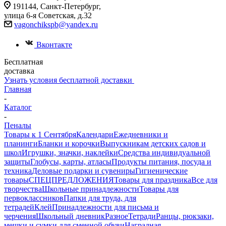
191144, Санкт-Петербург,
улица 6-я Советская, д.32
vagonchikspb@yandex.ru
Вконтакте
Бесплатная
доставка
Узнать условия бесплатной доставки
Главная
-
Каталог
-
Пеналы
Товары к 1 Сентября
Календари
Ежедневники и
планинги
Бланки и корочки
Выпускникам детских садов и
школ
Игрушки, значки, наклейки
Средства индивидуальной
защиты
Глобусы, карты, атласы
Продукты питания, посуда и
техника
Деловые подарки и сувениры
Гигиенические
товары
СПЕЦПРЕДЛОЖЕНИЯ
Товары для праздника
Все для
творчества
Школьные принадлежности
Товары для
первоклассников
Папки для труда, для
тетрадей
Клей
Принадлежности для письма и
черчения
Школьный дневник
Разное
Тетради
Ранцы, рюкзаки,
мешки и сумки для сменной обуви
Наградная