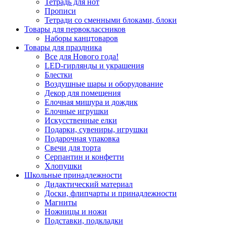
Тетрадь для нот
Прописи
Тетради со сменными блоками, блоки
Товары для первоклассников
Наборы канцтоваров
Товары для праздника
Все для Нового года!
LED-гирлянды и украшения
Блестки
Воздушные шары и оборудование
Декор для помещения
Елочная мишура и дождик
Елочные игрушки
Искусственные елки
Подарки, сувениры, игрушки
Подарочная упаковка
Свечи для торта
Серпантин и конфетти
Хлопушки
Школьные принадлежности
Дидактический материал
Доски, флипчарты и принадлежности
Магниты
Ножницы и ножи
Подставки, подкладки