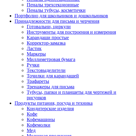
Пеналы трехсекционные
Пеналы тубусы, косметички
Портфолио для школьников и дошкольников
Принадлежности для письма и черчения
Готовальни, циркули
Инструменты для построения и измерения
Карандаши простые
Корректор-замазка
Ластик
Маркеры
Миллиметровая бумага
Ручки
Текстовыделители
Точилки для карандашей
Трафареты
Тренажеры для письма
Тубусы, папки и планшеты для чертежей и
рисунков
Продукты питания, посуда и техника
Кондитерские изделия
Кофе
Кофемашины
Кофемолки
Мед
Молочная продукция