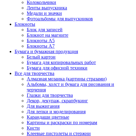
Колокольчики
Ленты выпускника
Медали и значки
Фотоальбомы для выпускников
Блокноты
Блок для записей
Блокнот на магните
Блокноты А5
Блокноты А7
Бумага и бумажная продукция
Белый картон
Бумага для копировальных работ
Бумага для офисной техники
Все для творчества
Алмазная мозаика (картины стразами)
Альбомы, холст и бумага для рисования и
черчения
Глазки для творчества
Декор, декупаж, скрапбукинг
Для выжигания
Для лепки и моделирования
Карандаши цветные
Картины и раскраски по номерам
Кисти
Клеевые пистолеты и стержни