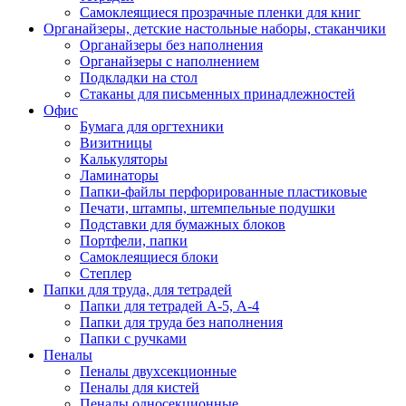
Самоклеящиеся прозрачные пленки для книг
Органайзеры, детские настольные наборы, стаканчики
Органайзеры без наполнения
Органайзеры с наполнением
Подкладки на стол
Стаканы для письменных принадлежностей
Офис
Бумага для оргтехники
Визитницы
Калькуляторы
Ламинаторы
Папки-файлы перфорированные пластиковые
Печати, штампы, штемпельные подушки
Подставки для бумажных блоков
Портфели, папки
Самоклеящиеся блоки
Степлер
Папки для труда, для тетрадей
Папки для тетрадей А-5, А-4
Папки для труда без наполнения
Папки с ручками
Пеналы
Пеналы двухсекционные
Пеналы для кистей
Пеналы односекционные