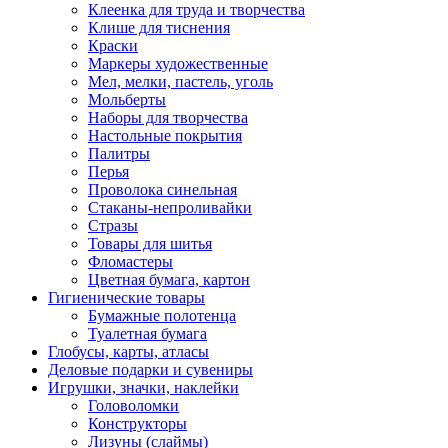
Клеенка для труда и творчества
Клише для тиснения
Краски
Маркеры художественные
Мел, мелки, пастель, уголь
Мольберты
Наборы для творчества
Настольные покрытия
Палитры
Перья
Проволока синельная
Стаканы-непроливайки
Стразы
Товары для шитья
Фломастеры
Цветная бумага, картон
Гигиенические товары
Бумажные полотенца
Туалетная бумага
Глобусы, карты, атласы
Деловые подарки и сувениры
Игрушки, значки, наклейки
Головоломки
Конструкторы
Лизуны (слаймы)