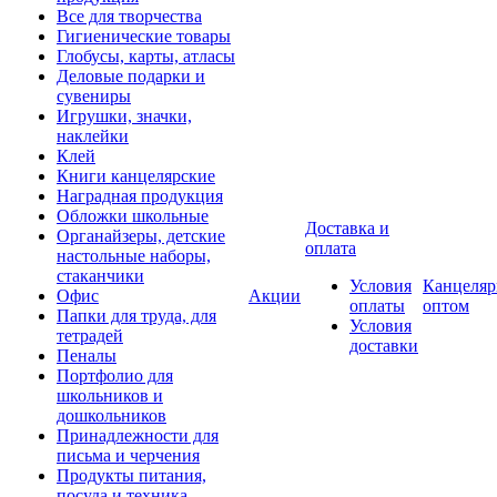
Все для творчества
Гигиенические товары
Глобусы, карты, атласы
Деловые подарки и
сувениры
Игрушки, значки,
наклейки
Клей
Книги канцелярские
Наградная продукция
Обложки школьные
Доставка и
Органайзеры, детские
оплата
настольные наборы,
стаканчики
Условия
Канцеляр
Офис
Акции
оплаты
оптом
Папки для труда, для
Условия
тетрадей
доставки
Пеналы
Портфолио для
школьников и
дошкольников
Принадлежности для
письма и черчения
Продукты питания,
посуда и техника