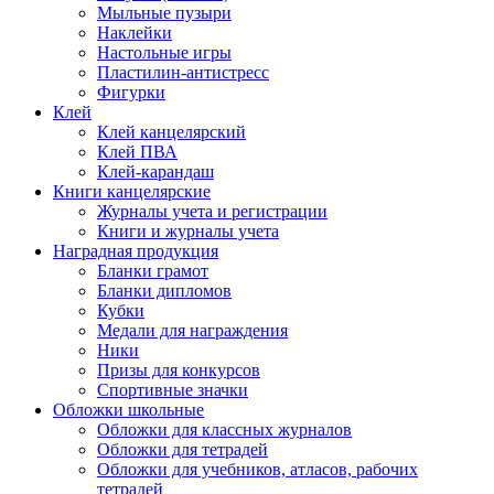
Мыльные пузыри
Наклейки
Настольные игры
Пластилин-антистресс
Фигурки
Клей
Клей канцелярский
Клей ПВА
Клей-карандаш
Книги канцелярские
Журналы учета и регистрации
Книги и журналы учета
Наградная продукция
Бланки грамот
Бланки дипломов
Кубки
Медали для награждения
Ники
Призы для конкурсов
Спортивные значки
Обложки школьные
Обложки для классных журналов
Обложки для тетрадей
Обложки для учебников, атласов, рабочих
тетрадей