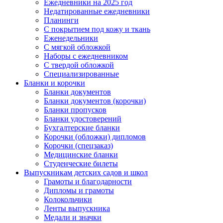
Ежедневники на 2025 год
Недатированные ежедневники
Планинги
С покрытием под кожу и ткань
Еженедельники
С мягкой обложкой
Наборы с ежедневником
С твердой обложкой
Специализированные
Бланки и корочки
Бланки документов
Бланки документов (корочки)
Бланки пропусков
Бланки удостоверений
Бухгалтерские бланки
Корочки (обложки) дипломов
Корочки (спецзаказ)
Медицинские бланки
Студенческие билеты
Выпускникам детских садов и школ
Грамоты и благодарности
Дипломы и грамоты
Колокольчики
Ленты выпускника
Медали и значки