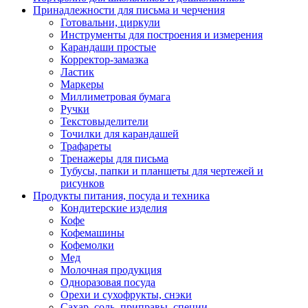
Принадлежности для письма и черчения
Готовальни, циркули
Инструменты для построения и измерения
Карандаши простые
Корректор-замазка
Ластик
Маркеры
Миллиметровая бумага
Ручки
Текстовыделители
Точилки для карандашей
Трафареты
Тренажеры для письма
Тубусы, папки и планшеты для чертежей и
рисунков
Продукты питания, посуда и техника
Кондитерские изделия
Кофе
Кофемашины
Кофемолки
Мед
Молочная продукция
Одноразовая посуда
Орехи и сухофрукты, снэки
Сахар, соль, приправы, специи