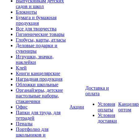
Выпускникам детских
садов и школ
Блокноты
Бумага и бумажная
продукция
Все для творчества
Гигиенические товары
Глобусы, карты, атласы
Деловые подарки и
сувениры
Игрушки, значки,
наклейки
Клей
Книги канцелярские
Наградная продукция
Обложки школьные
Доставка и
Органайзеры, детские
оплата
настольные наборы,
стаканчики
Условия
Канцеляр
Офис
Акции
оплаты
оптом
Папки для труда, для
Условия
тетрадей
доставки
Пеналы
Портфолио для
школьников и