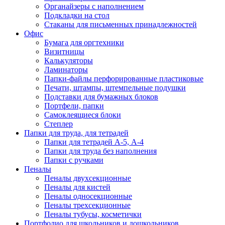
Органайзеры с наполнением
Подкладки на стол
Стаканы для письменных принадлежностей
Офис
Бумага для оргтехники
Визитницы
Калькуляторы
Ламинаторы
Папки-файлы перфорированные пластиковые
Печати, штампы, штемпельные подушки
Подставки для бумажных блоков
Портфели, папки
Самоклеящиеся блоки
Степлер
Папки для труда, для тетрадей
Папки для тетрадей А-5, А-4
Папки для труда без наполнения
Папки с ручками
Пеналы
Пеналы двухсекционные
Пеналы для кистей
Пеналы односекционные
Пеналы трехсекционные
Пеналы тубусы, косметички
Портфолио для школьников и дошкольников