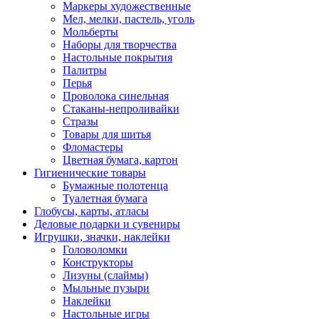
Маркеры художественные
Мел, мелки, пастель, уголь
Мольберты
Наборы для творчества
Настольные покрытия
Палитры
Перья
Проволока синельная
Стаканы-непроливайки
Стразы
Товары для шитья
Фломастеры
Цветная бумага, картон
Гигиенические товары
Бумажные полотенца
Туалетная бумага
Глобусы, карты, атласы
Деловые подарки и сувениры
Игрушки, значки, наклейки
Головоломки
Конструкторы
Лизуны (слаймы)
Мыльные пузыри
Наклейки
Настольные игры