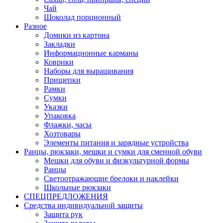
Чай
Шоколад порционный
Разное
Домики из картона
Закладки
Информационные карманы
Коврики
Наборы для выращивания
Прищепки
Рамки
Сумки
Указки
Упаковка
Флажки, часы
Хозтовары
Элементы питания и зарядные устройства
Ранцы, рюкзаки, мешки и сумки для сменной обуви
Мешки для обуви и физкультурной формы
Ранцы
Светоотражающие брелоки и наклейки
Школьные рюкзаки
СПЕЦПРЕДЛОЖЕНИЯ
Средства индивидуальной защиты
Защита рук