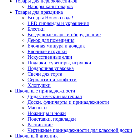
Товары для первоклассников
Наборы канцтоваров
Товары для праздника
Все для Нового года!
LED-гирлянды и украшения
Блестки
Воздушные шары и оборудование
Декор для помещения
Елочная мишура и дождик
Елочные игрушки
Искусственные елки
Подарки, сувениры, игрушки
Подарочная упаковка
Свечи для торта
Серпантин и конфетти
Хлопушки
Школьные принадлежности
Дидактический материал
Доски, флипчарты и принадлежности
Магниты
Ножницы и ножи
Подставки, подкладки
Расписание
Чертежные принадлежности для классной доски
Школьный дневник