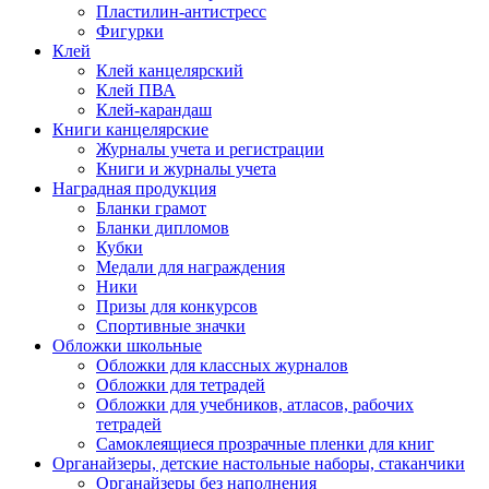
Пластилин-антистресс
Фигурки
Клей
Клей канцелярский
Клей ПВА
Клей-карандаш
Книги канцелярские
Журналы учета и регистрации
Книги и журналы учета
Наградная продукция
Бланки грамот
Бланки дипломов
Кубки
Медали для награждения
Ники
Призы для конкурсов
Спортивные значки
Обложки школьные
Обложки для классных журналов
Обложки для тетрадей
Обложки для учебников, атласов, рабочих
тетрадей
Самоклеящиеся прозрачные пленки для книг
Органайзеры, детские настольные наборы, стаканчики
Органайзеры без наполнения