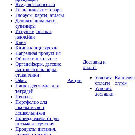
Все для творчества
Гигиенические товары
Глобусы, карты, атласы
Деловые подарки и
сувениры
Игрушки, значки,
наклейки
Клей
Книги канцелярские
Наградная продукция
Обложки школьные
Доставка и
Органайзеры, детские
оплата
настольные наборы,
стаканчики
Условия
Канцеляр
Офис
Акции
оплаты
оптом
Папки для труда, для
Условия
тетрадей
доставки
Пеналы
Портфолио для
школьников и
дошкольников
Принадлежности для
письма и черчения
Продукты питания,
посуда и техника