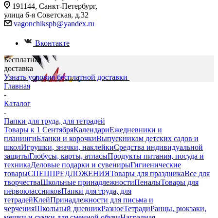
191144, Санкт-Петербург,
улица 6-я Советская, д.32
vagonchikspb@yandex.ru
Вконтакте
Бесплатная
доставка
Узнать условия бесплатной доставки
Главная
-
Каталог
-
Папки для труда, для тетрадей
Товары к 1 Сентября
Календари
Ежедневники и
планинги
Бланки и корочки
Выпускникам детских садов и
школ
Игрушки, значки, наклейки
Средства индивидуальной
защиты
Глобусы, карты, атласы
Продукты питания, посуда и
техника
Деловые подарки и сувениры
Гигиенические
товары
СПЕЦПРЕДЛОЖЕНИЯ
Товары для праздника
Все для
творчества
Школьные принадлежности
Пеналы
Товары для
первоклассников
Папки для труда, для
тетрадей
Клей
Принадлежности для письма и
черчения
Школьный дневник
Разное
Тетради
Ранцы, рюкзаки,
мешки и сумки для сменной обуви
Наградная