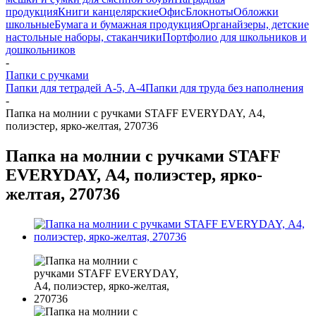
продукция
Книги канцелярские
Офис
Блокноты
Обложки
школьные
Бумага и бумажная продукция
Органайзеры, детские
настольные наборы, стаканчики
Портфолио для школьников и
дошкольников
-
Папки с ручками
Папки для тетрадей А-5, А-4
Папки для труда без наполнения
-
Папка на молнии с ручками STAFF EVERYDAY, А4,
полиэстер, ярко-желтая, 270736
Папка на молнии с ручками STAFF
EVERYDAY, А4, полиэстер, ярко-
желтая, 270736