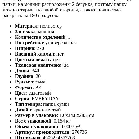
папки, на молнии расположены 2 бегунка, поэтому папку
можно открывать с любой стороны, а также полностью
раскрыть на 180 градусов.
Материал
:
полиэстер
Застежка
:
молния
Количество отделений
:
1
Пол ребенка
:
универсальная
Ширина
:
270
Внешний карман
:
нет
Цветная печать
:
нет
Тканевая окантовка
:
да
Длина
:
340
Глубина
:
20
Ручки
:
тесьма
Формат
:
А4
Цвет
:
салатовый
Серия
:
EVERYDAY
Тип товара
:
папка-сумка
Дизайн
:
ярко-желтый
Размер в упаковке
:
1.6x34.8x28.2 см
Вес с упаковкой
:
0.154 кг
Объём с упаковкой
:
0.0007 м³
Артикул производителя
:
270736
Штрих-код
:
4606224357263