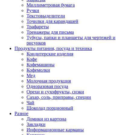
Миллиметровая бумага
Ручки
Текстовыделители
Точилки для карандашей
Трафареты
Тренажеры для письма
Тубусы, папки и планшеты для чертежей и
рисунков
Продукты питания, посуда и техника
Кондитерские изделия
Кофе
Кофемашины
Кофемолки
Мед
Молочная продукция
Одноразовая посуда
Орехи и сухофрукты, снэки
Сахар, соль, приправы, специи
Чай
Шоколад порционный
Разное
Домики из картона
Закладки
Информационные карманы