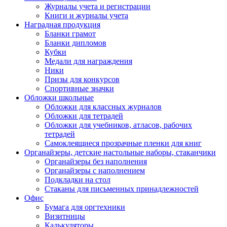
Журналы учета и регистрации
Книги и журналы учета
Наградная продукция
Бланки грамот
Бланки дипломов
Кубки
Медали для награждения
Ники
Призы для конкурсов
Спортивные значки
Обложки школьные
Обложки для классных журналов
Обложки для тетрадей
Обложки для учебников, атласов, рабочих
тетрадей
Самоклеящиеся прозрачные пленки для книг
Органайзеры, детские настольные наборы, стаканчики
Органайзеры без наполнения
Органайзеры с наполнением
Подкладки на стол
Стаканы для письменных принадлежностей
Офис
Бумага для оргтехники
Визитницы
Калькуляторы