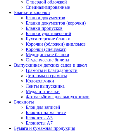
С твердой обложкой
Специализированные
Бланки и корочки
Бланки документов
Бланки документов (корочки)
Бланки пропусков
Бланки удостоверений
Бухгалтерские бланки
Корочки (обложки) дипломов
Корочки (спецзаказ)
Медицинские бланки
Студенческие билеты
Выпускникам детских садов и школ
Грамоты и благодарности
Дипломы и грамоты
Колокольчики
Ленты выпускника
Медали и значки
Фотоальбомы для выпускников
Блокноты
Блок для записей
Блокнот на магните
Блокноты А5
Блокноты А7
Бумага и бумажная продукция