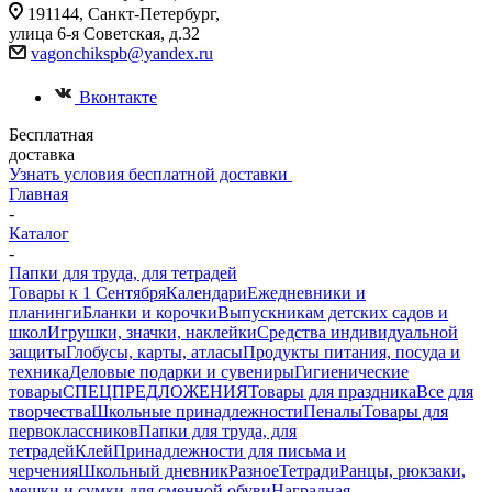
191144, Санкт-Петербург,
улица 6-я Советская, д.32
vagonchikspb@yandex.ru
Вконтакте
Бесплатная
доставка
Узнать условия бесплатной доставки
Главная
-
Каталог
-
Папки для труда, для тетрадей
Товары к 1 Сентября
Календари
Ежедневники и
планинги
Бланки и корочки
Выпускникам детских садов и
школ
Игрушки, значки, наклейки
Средства индивидуальной
защиты
Глобусы, карты, атласы
Продукты питания, посуда и
техника
Деловые подарки и сувениры
Гигиенические
товары
СПЕЦПРЕДЛОЖЕНИЯ
Товары для праздника
Все для
творчества
Школьные принадлежности
Пеналы
Товары для
первоклассников
Папки для труда, для
тетрадей
Клей
Принадлежности для письма и
черчения
Школьный дневник
Разное
Тетради
Ранцы, рюкзаки,
мешки и сумки для сменной обуви
Наградная