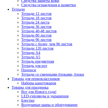
Средства защиты кожи
Средства ограждения и разметки
Тетради
Тетради 12 листов
Тетради 18 листов
Тетради 24 листа
Тетради 36 листов
Тетради 40-48 листов
Тетради 80 листов
Тетради 96 листов
Тетради с более, чем 96 листов
Тетради 120 листов
Тетради А4
Тетради А5
Тетрадь предметная
Тетрадь для нот
Прописи
Тетради со сменными блоками, блоки
Товары для первоклассников
Наборы канцтоваров
Товары для праздника
Все для Нового года!
LED-гирлянды и украшения
Блестки
Воздушные шары и оборудование