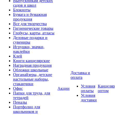
Выпускникам детских
садов и школ
Блокноты
Бумага и бумажная
продукция
Все для творчества
Гигиенические товары
Глобусы, карты, атласы
Деловые подарки и
сувениры
Игрушки, значки,
наклейки
Клей
Книги канцелярские
Наградная продукция
Обложки школьные
Доставка и
Органайзеры, детские
оплата
настольные наборы,
стаканчики
Условия
Канцеляр
Офис
Акции
оплаты
оптом
Папки для труда, для
Условия
тетрадей
доставки
Пеналы
Портфолио для
школьников и