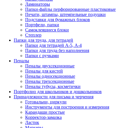
Ламинаторы
Папки-файлы перфорированные пластиковые
Печати, штампы, штемпельные подушки
Подставки для бумажных блоков
Портфели, папки
Самоклеящиеся блоки
Степлер
Папки для труда, для тетрадей
Папки для тетрадей А-5, А-4
Папки для труда без наполнения
Папки с ручками
Пеналы
Пеналы двухсекционные
Пеналы для кистей
Пеналы односекционные
Пеналы трехсекционные
Пеналы тубусы, косметички
Портфолио для школьников и дошкольников
Принадлежности для письма и черчения
Готовальни, циркули
Инструменты для построения и измерения
Карандаши простые
Корректор-замазка
Ластик
Маркеры