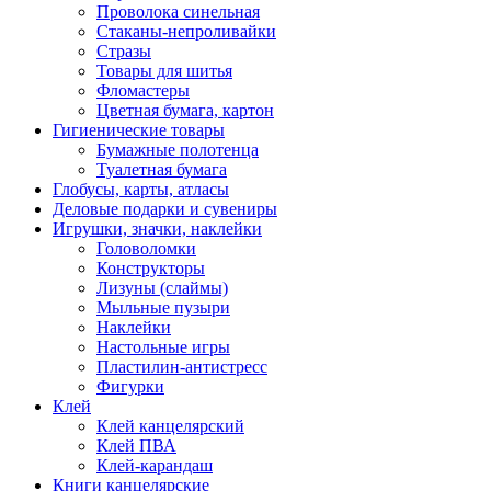
Проволока синельная
Стаканы-непроливайки
Стразы
Товары для шитья
Фломастеры
Цветная бумага, картон
Гигиенические товары
Бумажные полотенца
Туалетная бумага
Глобусы, карты, атласы
Деловые подарки и сувениры
Игрушки, значки, наклейки
Головоломки
Конструкторы
Лизуны (слаймы)
Мыльные пузыри
Наклейки
Настольные игры
Пластилин-антистресс
Фигурки
Клей
Клей канцелярский
Клей ПВА
Клей-карандаш
Книги канцелярские