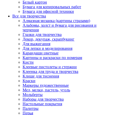
Белый картон
Бумага для копировальных работ
Бумага для офисной техники
Все для творчества
Алмазная мозаика (картины стразами)
Альбомы, холст и бумага для рисования и
черчения
Глазки для творчества
Декор, декупаж, скрапбукинг
Для выжигания
Для лепки и моделирования
Карандаши цветные
Картины и раскраски по номерам
Кисти
Клеевые пистолеты и стержни
Клеенка для труда и творчества
Клише для тиснения
Краски
Маркеры художественные
Мел, мелки, пастель, уголь
Мольберты
Наборы для творчества
Настольные покрытия
Палитры
Перья