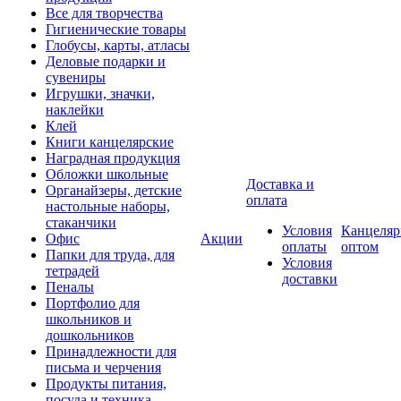
Все для творчества
Гигиенические товары
Глобусы, карты, атласы
Деловые подарки и
сувениры
Игрушки, значки,
наклейки
Клей
Книги канцелярские
Наградная продукция
Обложки школьные
Доставка и
Органайзеры, детские
оплата
настольные наборы,
стаканчики
Условия
Канцеляр
Офис
Акции
оплаты
оптом
Папки для труда, для
Условия
тетрадей
доставки
Пеналы
Портфолио для
школьников и
дошкольников
Принадлежности для
письма и черчения
Продукты питания,
посуда и техника