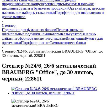
продукция
Книги канцелярские
Офис
Блокноты
Обложки
школьные
Бумага и бумажная продукция
Органайзеры, детские
настольные наборы, стаканчики
Портфолио для школьников и
дошкольников
-
Степлер
Подставки для бумажных блоков
Печати, штампы,
штемпельные подушки
Ламинаторы
Калькуляторы
Папки-
файлы перфорированные пластиковые
Визитницы
Бумага для
оргтехники
Портфели, папки
Самоклеящиеся блоки
-
Степлер №24/6, 26/6 металлический BRAUBERG "Office", до
30 листов, черный, 228611
Степлер №24/6, 26/6 металлический
BRAUBERG "Office", до 30 листов,
черный, 228611