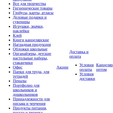
Все для творчества
Гигиенические товары
Глобусы, карты, атласы
Деловые подарки и
сувениры
Игрушки, значки,
наклейки
Клей
Книги канцелярские
Наградная продукция
Обложки школьные
Доставка и
Органайзеры, детские
оплата
настольные наборы,
стаканчики
Условия
Канцеляр
Офис
Акции
оплаты
оптом
Папки для труда, для
Условия
тетрадей
доставки
Пеналы
Портфолио для
школьников и
дошкольников
Принадлежности для
письма и черчения
Продукты питания,
посуда и техника