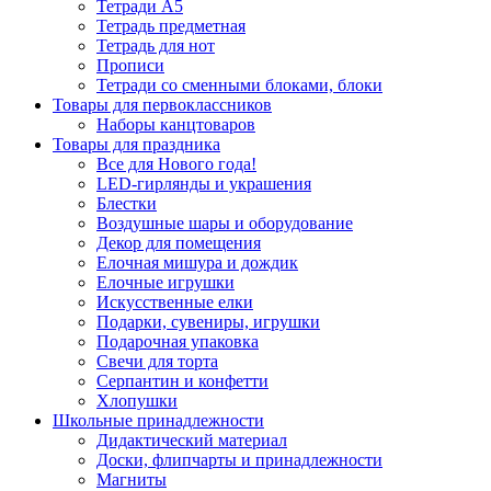
Тетради А5
Тетрадь предметная
Тетрадь для нот
Прописи
Тетради со сменными блоками, блоки
Товары для первоклассников
Наборы канцтоваров
Товары для праздника
Все для Нового года!
LED-гирлянды и украшения
Блестки
Воздушные шары и оборудование
Декор для помещения
Елочная мишура и дождик
Елочные игрушки
Искусственные елки
Подарки, сувениры, игрушки
Подарочная упаковка
Свечи для торта
Серпантин и конфетти
Хлопушки
Школьные принадлежности
Дидактический материал
Доски, флипчарты и принадлежности
Магниты