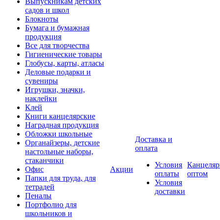
Выпускникам детских
садов и школ
Блокноты
Бумага и бумажная
продукция
Все для творчества
Гигиенические товары
Глобусы, карты, атласы
Деловые подарки и
сувениры
Игрушки, значки,
наклейки
Клей
Книги канцелярские
Наградная продукция
Обложки школьные
Доставка и
Органайзеры, детские
оплата
настольные наборы,
стаканчики
Условия
Канцеляр
Офис
Акции
оплаты
оптом
Папки для труда, для
Условия
тетрадей
доставки
Пеналы
Портфолио для
школьников и