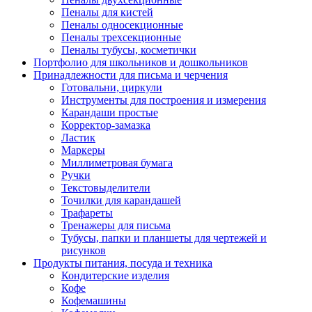
Пеналы для кистей
Пеналы односекционные
Пеналы трехсекционные
Пеналы тубусы, косметички
Портфолио для школьников и дошкольников
Принадлежности для письма и черчения
Готовальни, циркули
Инструменты для построения и измерения
Карандаши простые
Корректор-замазка
Ластик
Маркеры
Миллиметровая бумага
Ручки
Текстовыделители
Точилки для карандашей
Трафареты
Тренажеры для письма
Тубусы, папки и планшеты для чертежей и
рисунков
Продукты питания, посуда и техника
Кондитерские изделия
Кофе
Кофемашины