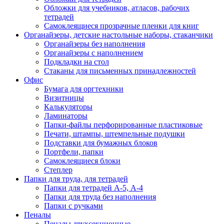
Обложки для учебников, атласов, рабочих
тетрадей
Самоклеящиеся прозрачные пленки для книг
Органайзеры, детские настольные наборы, стаканчики
Органайзеры без наполнения
Органайзеры с наполнением
Подкладки на стол
Стаканы для письменных принадлежностей
Офис
Бумага для оргтехники
Визитницы
Калькуляторы
Ламинаторы
Папки-файлы перфорированные пластиковые
Печати, штампы, штемпельные подушки
Подставки для бумажных блоков
Портфели, папки
Самоклеящиеся блоки
Степлер
Папки для труда, для тетрадей
Папки для тетрадей А-5, А-4
Папки для труда без наполнения
Папки с ручками
Пеналы
Пеналы двухсекционные