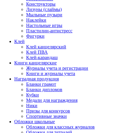
Конструкторы
Лизуны (слаймы)
Мыльные пузыри
Наклейки
Настольные игры
Пластилин-антистресс
Фигурки
Клей
Клей канцелярский
Клей ПВА
Клей-карандаш
Книги канцелярские
Журналы учета и регистрации
Книги и журналы учета
Наградная продукция
Бланки грамот
Бланки дипломов
Кубки
Медали для награждения
Ники
Призы для конкурсов
Спортивные значки
Обложки школьные
Обложки для классных журналов
Обложки для тетрадей