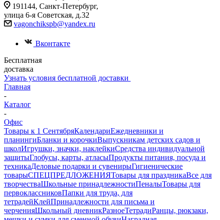
191144, Санкт-Петербург,
улица 6-я Советская, д.32
vagonchikspb@yandex.ru
Вконтакте
Бесплатная
доставка
Узнать условия бесплатной доставки
Главная
-
Каталог
-
Офис
Товары к 1 Сентября
Календари
Ежедневники и
планинги
Бланки и корочки
Выпускникам детских садов и
школ
Игрушки, значки, наклейки
Средства индивидуальной
защиты
Глобусы, карты, атласы
Продукты питания, посуда и
техника
Деловые подарки и сувениры
Гигиенические
товары
СПЕЦПРЕДЛОЖЕНИЯ
Товары для праздника
Все для
творчества
Школьные принадлежности
Пеналы
Товары для
первоклассников
Папки для труда, для
тетрадей
Клей
Принадлежности для письма и
черчения
Школьный дневник
Разное
Тетради
Ранцы, рюкзаки,
мешки и сумки для сменной обуви
Наградная