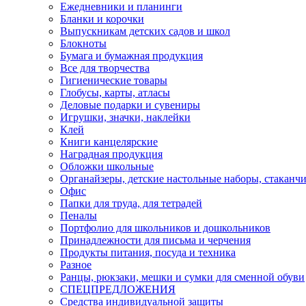
Ежедневники и планинги
Бланки и корочки
Выпускникам детских садов и школ
Блокноты
Бумага и бумажная продукция
Все для творчества
Гигиенические товары
Глобусы, карты, атласы
Деловые подарки и сувениры
Игрушки, значки, наклейки
Клей
Книги канцелярские
Наградная продукция
Обложки школьные
Органайзеры, детские настольные наборы, стаканч
Офис
Папки для труда, для тетрадей
Пеналы
Портфолио для школьников и дошкольников
Принадлежности для письма и черчения
Продукты питания, посуда и техника
Разное
Ранцы, рюкзаки, мешки и сумки для сменной обуви
СПЕЦПРЕДЛОЖЕНИЯ
Средства индивидуальной защиты