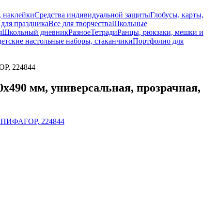
, наклейки
Средства индивидуальной защиты
Глобусы, карты,
 для праздника
Все для творчества
Школьные
я
Школьный дневник
Разное
Тетради
Ранцы, рюкзаки, мешки и
детские настольные наборы, стаканчики
Портфолио для
ОР, 224844
х490 мм, универсальная, прозрачная,