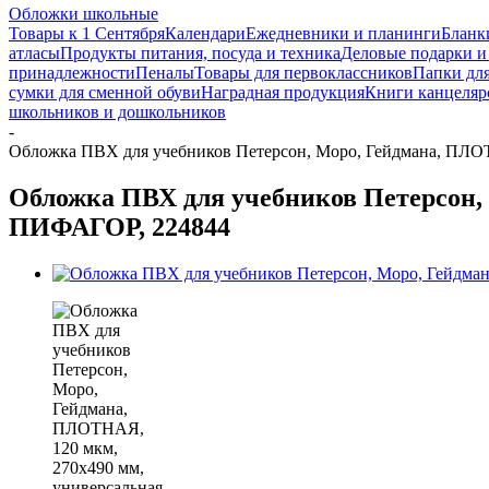
Обложки школьные
Товары к 1 Сентября
Календари
Ежедневники и планинги
Бланк
атласы
Продукты питания, посуда и техника
Деловые подарки и
принадлежности
Пеналы
Товары для первоклассников
Папки для
сумки для сменной обуви
Наградная продукция
Книги канцеляр
школьников и дошкольников
-
Обложка ПВХ для учебников Петерсон, Моро, Гейдмана, ПЛОТ
Обложка ПВХ для учебников Петерсон, 
ПИФАГОР, 224844