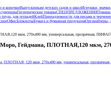
и и корочки
Выпускникам детских садов и школ
Игрушки, значки
 сувениры
Гигиенические товары
СПЕЦПРЕДЛОЖЕНИЯ
Товары
 труда, для тетрадей
Клей
Принадлежности для письма и черчени
ские
Офис
Блокноты
Бумага и бумажная продукция
Органайзеры, 
НАЯ,120 мкм, 270х490 мм, универсальная, прозрачная, ПИФАГ
Моро, Гейдмана, ПЛОТНАЯ,120 мкм, 270