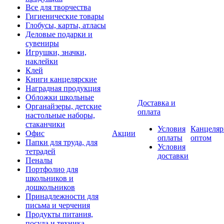
Все для творчества
Гигиенические товары
Глобусы, карты, атласы
Деловые подарки и
сувениры
Игрушки, значки,
наклейки
Клей
Книги канцелярские
Наградная продукция
Обложки школьные
Доставка и
Органайзеры, детские
оплата
настольные наборы,
стаканчики
Условия
Канцеляр
Офис
Акции
оплаты
оптом
Папки для труда, для
Условия
тетрадей
доставки
Пеналы
Портфолио для
школьников и
дошкольников
Принадлежности для
письма и черчения
Продукты питания,
посуда и техника