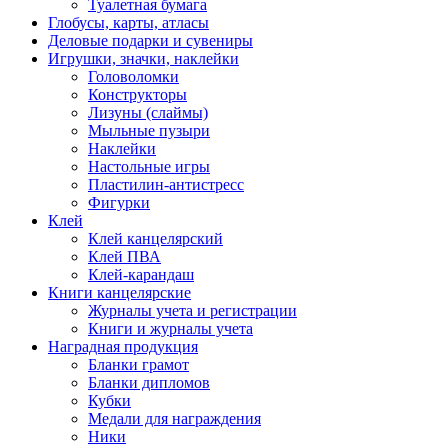
Туалетная бумага
Глобусы, карты, атласы
Деловые подарки и сувениры
Игрушки, значки, наклейки
Головоломки
Конструкторы
Лизуны (слаймы)
Мыльные пузыри
Наклейки
Настольные игры
Пластилин-антистресс
Фигурки
Клей
Клей канцелярский
Клей ПВА
Клей-карандаш
Книги канцелярские
Журналы учета и регистрации
Книги и журналы учета
Наградная продукция
Бланки грамот
Бланки дипломов
Кубки
Медали для награждения
Ники