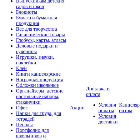
Выпускникам детских
садов и школ
Блокноты
Бумага и бумажная
продукция
Все для творчества
Гигиенические товары
Глобусы, карты, атласы
Деловые подарки и
сувениры
Игрушки, значки,
наклейки
Клей
Книги канцелярские
Наградная продукция
Обложки школьные
Доставка и
Органайзеры, детские
оплата
настольные наборы,
стаканчики
Условия
Канцеляр
Офис
Акции
оплаты
оптом
Папки для труда, для
Условия
тетрадей
доставки
Пеналы
Портфолио для
школьников и