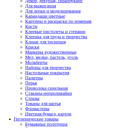
Декор, декупаж, скрапбукинг
Для выжигания
Для лепки и моделирования
Карандаши цветные
Картины и раскраски по номерам
Кисти
Клеевые пистолеты и стержни
Клеенка для труда и творчества
Клише для тиснения
Краски
Маркеры художественные
Мел, мелки, пастель, уголь
Мольберты
Наборы для творчества
Настольные покрытия
Палитры
Перья
Проволока синельная
Стаканы-непроливайки
Стразы
Товары для шитья
Фломастеры
Цветная бумага, картон
Гигиенические товары
Бумажные полотенца