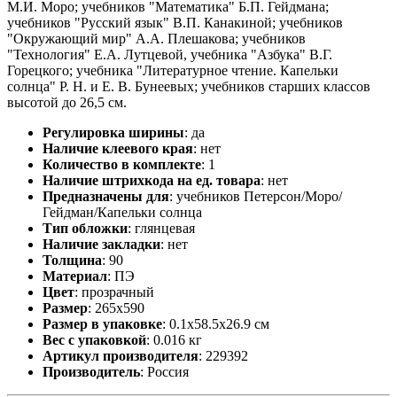
М.И. Моро; учебников "Математика" Б.П. Гейдмана;
учебников "Русский язык" В.П. Канакиной; учебников
"Окружающий мир" А.А. Плешакова; учебников
"Технология" Е.А. Лутцевой, учебника "Азбука" В.Г.
Горецкого; учебника "Литературное чтение. Капельки
солнца" Р. Н. и Е. В. Бунеевых; учебников старших классов
высотой до 26,5 см.
Регулировка ширины
:
да
Наличие клеевого края
:
нет
Количество в комплекте
:
1
Наличие штрихкода на ед. товара
:
нет
Предназначены для
:
учебников Петерсон/Моро/
Гейдман/Капельки солнца
Тип обложки
:
глянцевая
Наличие закладки
:
нет
Толщина
:
90
Материал
:
ПЭ
Цвет
:
прозрачный
Размер
:
265х590
Размер в упаковке
:
0.1x58.5x26.9 см
Вес с упаковкой
:
0.016 кг
Артикул производителя
:
229392
Производитель
:
Россия