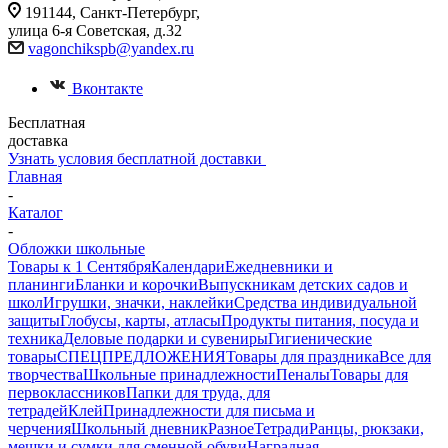
191144, Санкт-Петербург,
улица 6-я Советская, д.32
vagonchikspb@yandex.ru
Вконтакте
Бесплатная
доставка
Узнать условия бесплатной доставки
Главная
-
Каталог
-
Обложки школьные
Товары к 1 Сентября
Календари
Ежедневники и
планинги
Бланки и корочки
Выпускникам детских садов и
школ
Игрушки, значки, наклейки
Средства индивидуальной
защиты
Глобусы, карты, атласы
Продукты питания, посуда и
техника
Деловые подарки и сувениры
Гигиенические
товары
СПЕЦПРЕДЛОЖЕНИЯ
Товары для праздника
Все для
творчества
Школьные принадлежности
Пеналы
Товары для
первоклассников
Папки для труда, для
тетрадей
Клей
Принадлежности для письма и
черчения
Школьный дневник
Разное
Тетради
Ранцы, рюкзаки,
мешки и сумки для сменной обуви
Наградная