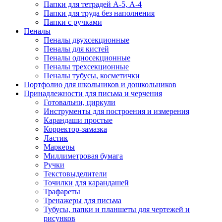
Папки для тетрадей А-5, А-4
Папки для труда без наполнения
Папки с ручками
Пеналы
Пеналы двухсекционные
Пеналы для кистей
Пеналы односекционные
Пеналы трехсекционные
Пеналы тубусы, косметички
Портфолио для школьников и дошкольников
Принадлежности для письма и черчения
Готовальни, циркули
Инструменты для построения и измерения
Карандаши простые
Корректор-замазка
Ластик
Маркеры
Миллиметровая бумага
Ручки
Текстовыделители
Точилки для карандашей
Трафареты
Тренажеры для письма
Тубусы, папки и планшеты для чертежей и
рисунков