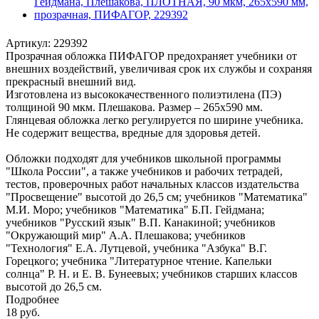
Артикул:
229392
Прозрачная обложка ПИФАГОР предохраняет учебники от
внешних воздействий, увеличивая срок их службы и сохраняя
прекрасный внешний вид.
Изготовлена из высококачественного полиэтилена (ПЭ)
толщиной 90 мкм. Плешакова. Размер – 265х590 мм.
Глянцевая обложка легко регулируется по ширине учебника.
Не содержит вещества, вредные для здоровья детей.
Обложки подходят для учебников школьной программы
"Школа России", а также учебников и рабочих тетрадей,
тестов, проверочных работ начальных классов издательства
"Просвещение" высотой до 26,5 см; учебников "Математика"
М.И. Моро; учебников "Математика" Б.П. Гейдмана;
учебников "Русский язык" В.П. Канакиной; учебников
"Окружающий мир" А.А. Плешакова; учебников
"Технология" Е.А. Лутцевой, учебника "Азбука" В.Г.
Горецкого; учебника "Литературное чтение. Капельки
солнца" Р. Н. и Е. В. Бунеевых; учебников старших классов
высотой до 26,5 см.
Подробнее
18
руб.