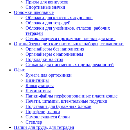
Призы для конкурсов
Спортивные значки
Обложки школьные
Обложки для классных журналов
Обложки для тетрадей
Обложки для учебников, атласов, рабочих
тетрадей
Самоклеящиеся прозрачные пленки для книг
Органайзеры, детские настольные наборы, стаканчики
Органайзеры без наполнения
Органайзеры с наполнением
Подкладки на стол
Стаканы для письменных принадлежностей
Офис
Бумага для оргтехники
Визитницы
Калькуляторы
Ламинаторы
Папки-файлы перфорированные пластиковые
Печати, штампы, штемпельные подушки
Подставки для бумажных блоков
Портфели, папки
Самоклеящиеся блоки
Степлер
Папки для труда, для тетрадей