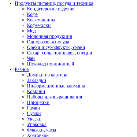
Продукты питания, посуда и техника
Кондитерские изделия
Кофе
Кофемашины
Кофемолки
Мед
Молочная продукция
Одноразовая посуда
Орехи и сухофрукты, снэки
Сахар, соль, приправы, специи
Чай
Шоколад порционный
Разное
Домики из картона
Закладки
Информационные карманы
Коврики
Наборы для выращивания
Прищепки
Рамки
Сумки
Указки
Упаковка
Флажки, часы
Хозтовары