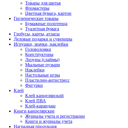
Товары для шитья
Фломастеры
Цветная бумага, картон
Гигиенические товары
Бумажные полотенца
Туалетная бумага
Глобусы, карты, атласы
Деловые подарки и сувениры
Игрушки, значки, наклейки
Головоломки
Конструкторы
Лизуны (слаймы)
Мыльные пузыри
Наклейки
Настольные игры
Пластилин-антистресс
Фигурки
Клей
Клей канцелярский
Клей ПВА
Клей-карандаш
Книги канцелярские
Журналы учета и регистрации
Книги и журналы учета
Наградная продукция