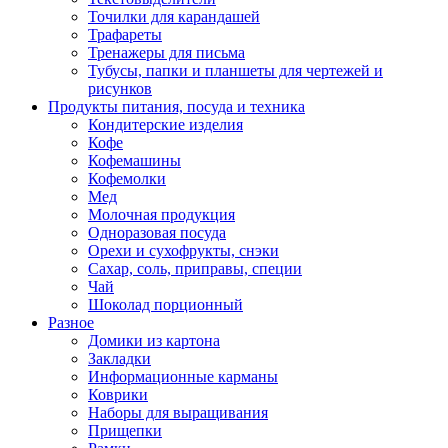
Точилки для карандашей
Трафареты
Тренажеры для письма
Тубусы, папки и планшеты для чертежей и
рисунков
Продукты питания, посуда и техника
Кондитерские изделия
Кофе
Кофемашины
Кофемолки
Мед
Молочная продукция
Одноразовая посуда
Орехи и сухофрукты, снэки
Сахар, соль, приправы, специи
Чай
Шоколад порционный
Разное
Домики из картона
Закладки
Информационные карманы
Коврики
Наборы для выращивания
Прищепки