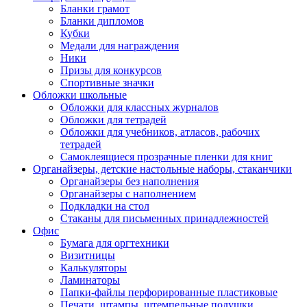
Бланки грамот
Бланки дипломов
Кубки
Медали для награждения
Ники
Призы для конкурсов
Спортивные значки
Обложки школьные
Обложки для классных журналов
Обложки для тетрадей
Обложки для учебников, атласов, рабочих
тетрадей
Самоклеящиеся прозрачные пленки для книг
Органайзеры, детские настольные наборы, стаканчики
Органайзеры без наполнения
Органайзеры с наполнением
Подкладки на стол
Стаканы для письменных принадлежностей
Офис
Бумага для оргтехники
Визитницы
Калькуляторы
Ламинаторы
Папки-файлы перфорированные пластиковые
Печати, штампы, штемпельные подушки