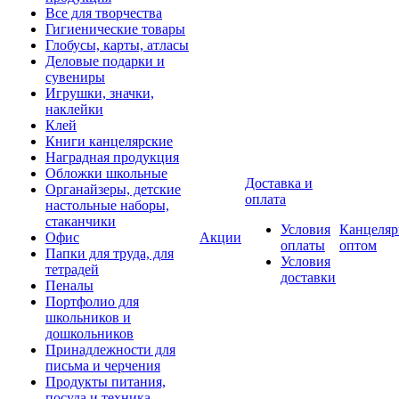
Все для творчества
Гигиенические товары
Глобусы, карты, атласы
Деловые подарки и
сувениры
Игрушки, значки,
наклейки
Клей
Книги канцелярские
Наградная продукция
Обложки школьные
Доставка и
Органайзеры, детские
оплата
настольные наборы,
стаканчики
Условия
Канцеляр
Офис
Акции
оплаты
оптом
Папки для труда, для
Условия
тетрадей
доставки
Пеналы
Портфолио для
школьников и
дошкольников
Принадлежности для
письма и черчения
Продукты питания,
посуда и техника