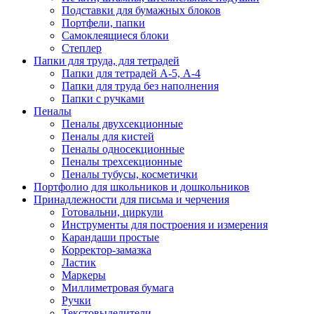
Подставки для бумажных блоков
Портфели, папки
Самоклеящиеся блоки
Степлер
Папки для труда, для тетрадей
Папки для тетрадей А-5, А-4
Папки для труда без наполнения
Папки с ручками
Пеналы
Пеналы двухсекционные
Пеналы для кистей
Пеналы односекционные
Пеналы трехсекционные
Пеналы тубусы, косметички
Портфолио для школьников и дошкольников
Принадлежности для письма и черчения
Готовальни, циркули
Инструменты для построения и измерения
Карандаши простые
Корректор-замазка
Ластик
Маркеры
Миллиметровая бумага
Ручки
Текстовыделители