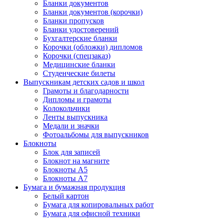
Бланки документов
Бланки документов (корочки)
Бланки пропусков
Бланки удостоверений
Бухгалтерские бланки
Корочки (обложки) дипломов
Корочки (спецзаказ)
Медицинские бланки
Студенческие билеты
Выпускникам детских садов и школ
Грамоты и благодарности
Дипломы и грамоты
Колокольчики
Ленты выпускника
Медали и значки
Фотоальбомы для выпускников
Блокноты
Блок для записей
Блокнот на магните
Блокноты А5
Блокноты А7
Бумага и бумажная продукция
Белый картон
Бумага для копировальных работ
Бумага для офисной техники