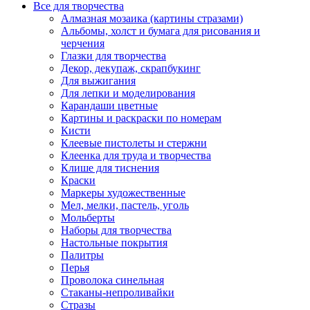
Все для творчества
Алмазная мозаика (картины стразами)
Альбомы, холст и бумага для рисования и
черчения
Глазки для творчества
Декор, декупаж, скрапбукинг
Для выжигания
Для лепки и моделирования
Карандаши цветные
Картины и раскраски по номерам
Кисти
Клеевые пистолеты и стержни
Клеенка для труда и творчества
Клише для тиснения
Краски
Маркеры художественные
Мел, мелки, пастель, уголь
Мольберты
Наборы для творчества
Настольные покрытия
Палитры
Перья
Проволока синельная
Стаканы-непроливайки
Стразы