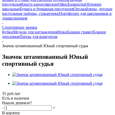
продукция
Книги канцелярские
Офис
Блокноты
Обложки
школьные
Бумага и бумажная продукция
Органайзеры, детские
настольные наборы, стаканчики
Портфолио для школьников и
дошкольников
-
Спортивные значки
Кубки
Медали для награждения
Ники
Бланки грамот
Бланки
дипломов
Призы для конкурсов
-
Значок штампованный Юный спортивный судья
Значок штампованный Юный
спортивный судья
55
руб.
/шт
Есть в наличии
Нашли дешевле?
-
+
В корзину