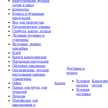
Выпускникам детских
садов и школ
Блокноты
Бумага и бумажная
продукция
Все для творчества
Гигиенические товары
Глобусы, карты, атласы
Деловые подарки и
сувениры
Игрушки, значки,
наклейки
Клей
Книги канцелярские
Наградная продукция
Обложки школьные
Доставка и
Органайзеры, детские
оплата
настольные наборы,
стаканчики
Условия
Канцеляр
Офис
Акции
оплаты
оптом
Папки для труда, для
Условия
тетрадей
доставки
Пеналы
Портфолио для
школьников и