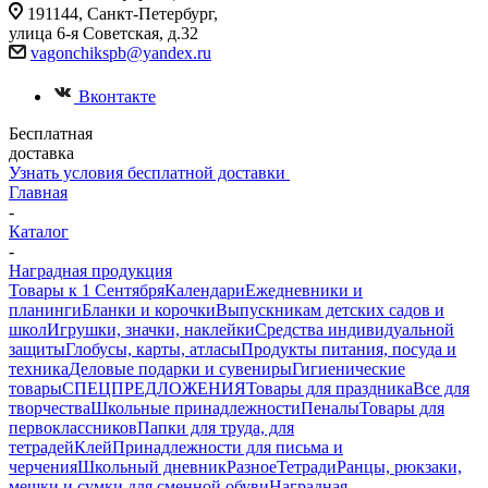
191144, Санкт-Петербург,
улица 6-я Советская, д.32
vagonchikspb@yandex.ru
Вконтакте
Бесплатная
доставка
Узнать условия бесплатной доставки
Главная
-
Каталог
-
Наградная продукция
Товары к 1 Сентября
Календари
Ежедневники и
планинги
Бланки и корочки
Выпускникам детских садов и
школ
Игрушки, значки, наклейки
Средства индивидуальной
защиты
Глобусы, карты, атласы
Продукты питания, посуда и
техника
Деловые подарки и сувениры
Гигиенические
товары
СПЕЦПРЕДЛОЖЕНИЯ
Товары для праздника
Все для
творчества
Школьные принадлежности
Пеналы
Товары для
первоклассников
Папки для труда, для
тетрадей
Клей
Принадлежности для письма и
черчения
Школьный дневник
Разное
Тетради
Ранцы, рюкзаки,
мешки и сумки для сменной обуви
Наградная