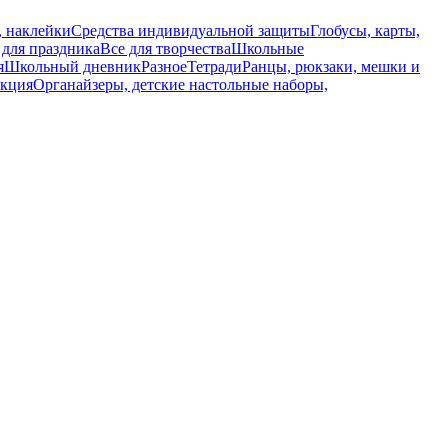
, наклейки
Средства индивидуальной защиты
Глобусы, карты,
 для праздника
Все для творчества
Школьные
я
Школьный дневник
Разное
Тетради
Ранцы, рюкзаки, мешки и
укция
Органайзеры, детские настольные наборы,