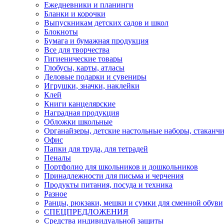
Ежедневники и планинги
Бланки и корочки
Выпускникам детских садов и школ
Блокноты
Бумага и бумажная продукция
Все для творчества
Гигиенические товары
Глобусы, карты, атласы
Деловые подарки и сувениры
Игрушки, значки, наклейки
Клей
Книги канцелярские
Наградная продукция
Обложки школьные
Органайзеры, детские настольные наборы, стаканч
Офис
Папки для труда, для тетрадей
Пеналы
Портфолио для школьников и дошкольников
Принадлежности для письма и черчения
Продукты питания, посуда и техника
Разное
Ранцы, рюкзаки, мешки и сумки для сменной обуви
СПЕЦПРЕДЛОЖЕНИЯ
Средства индивидуальной защиты