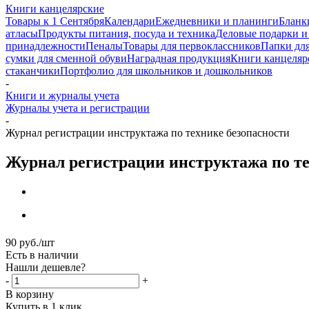
Книги канцелярские
Товары к 1 Сентября
Календари
Ежедневники и планинги
Бланк
атласы
Продукты питания, посуда и техника
Деловые подарки и
принадлежности
Пеналы
Товары для первоклассников
Папки для
сумки для сменной обуви
Наградная продукция
Книги канцеляр
стаканчики
Портфолио для школьников и дошкольников
-
Книги и журналы учета
Журналы учета и регистрации
-
Журнал регистрации инструктажа по технике безопасности
Журнал регистрации инструктажа по те
90
руб.
/шт
Есть в наличии
Нашли дешевле?
-
+
В корзину
Купить в 1 клик