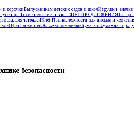
и и корочки
Выпускникам детских садов и школ
Игрушки, значки
 сувениры
Гигиенические товары
СПЕЦПРЕДЛОЖЕНИЯ
Товары
 труда, для тетрадей
Клей
Принадлежности для письма и черчени
ские
Офис
Блокноты
Обложки школьные
Бумага и бумажная прод
хнике безопасности