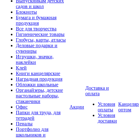
Выпускникам детских
садов и школ
Блокноты
Бумага и бумажная
продукция
Все для творчества
Гигиенические товары
Глобусы, карты, атласы
Деловые подарки и
сувениры
Игрушки, значки,
наклейки
Клей
Книги канцелярские
Наградная продукция
Обложки школьные
Доставка и
Органайзеры, детские
оплата
настольные наборы,
стаканчики
Условия
Канцеляр
Офис
Акции
оплаты
оптом
Папки для труда, для
Условия
тетрадей
доставки
Пеналы
Портфолио для
школьников и