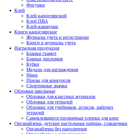
Фигурки
Клей
Клей канцелярский
Клей ПВА
Клей-карандаш
Книги канцелярские
Журналы учета и регистрации
Книги и журналы учета
Наградная продукция
Бланки грамот
Бланки дипломов
Кубки
Медали для награждения
Ники
Призы для конкурсов
Спортивные значки
Обложки школьные
Обложки для классных журналов
Обложки для тетрадей
Обложки для учебников, атласов, рабочих
тетрадей
Самоклеящиеся прозрачные пленки для книг
Органайзеры, детские настольные наборы, стаканчики
Органайзеры без наполнения