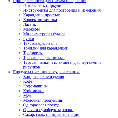
Принадлежности для письма и черчения
Готовальни, циркули
Инструменты для построения и измерения
Карандаши простые
Корректор-замазка
Ластик
Маркеры
Миллиметровая бумага
Ручки
Текстовыделители
Точилки для карандашей
Трафареты
Тренажеры для письма
Тубусы, папки и планшеты для чертежей и
рисунков
Продукты питания, посуда и техника
Кондитерские изделия
Кофе
Кофемашины
Кофемолки
Мед
Молочная продукция
Одноразовая посуда
Орехи и сухофрукты, снэки
Сахар, соль, приправы, специи