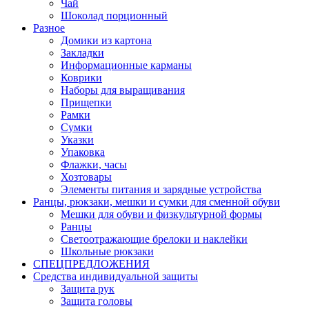
Чай
Шоколад порционный
Разное
Домики из картона
Закладки
Информационные карманы
Коврики
Наборы для выращивания
Прищепки
Рамки
Сумки
Указки
Упаковка
Флажки, часы
Хозтовары
Элементы питания и зарядные устройства
Ранцы, рюкзаки, мешки и сумки для сменной обуви
Мешки для обуви и физкультурной формы
Ранцы
Светоотражающие брелоки и наклейки
Школьные рюкзаки
СПЕЦПРЕДЛОЖЕНИЯ
Средства индивидуальной защиты
Защита рук
Защита головы