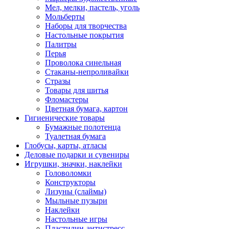
Мел, мелки, пастель, уголь
Мольберты
Наборы для творчества
Настольные покрытия
Палитры
Перья
Проволока синельная
Стаканы-непроливайки
Стразы
Товары для шитья
Фломастеры
Цветная бумага, картон
Гигиенические товары
Бумажные полотенца
Туалетная бумага
Глобусы, карты, атласы
Деловые подарки и сувениры
Игрушки, значки, наклейки
Головоломки
Конструкторы
Лизуны (слаймы)
Мыльные пузыри
Наклейки
Настольные игры
Пластилин-антистресс