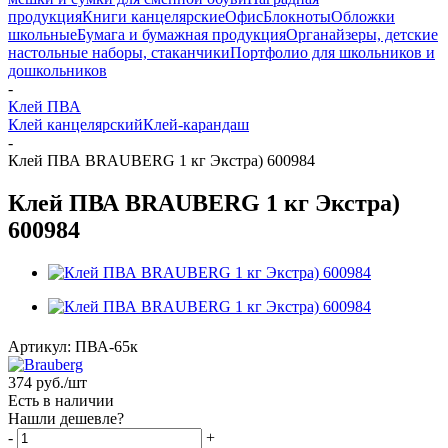
продукция
Книги канцелярские
Офис
Блокноты
Обложки
школьные
Бумага и бумажная продукция
Органайзеры, детские
настольные наборы, стаканчики
Портфолио для школьников и
дошкольников
-
Клей ПВА
Клей канцелярский
Клей-карандаш
-
Клей ПВА BRAUBERG 1 кг Экстра) 600984
Клей ПВА BRAUBERG 1 кг Экстра)
600984
Артикул:
ПВА-65к
374
руб.
/шт
Есть в наличии
Нашли дешевле?
-
+