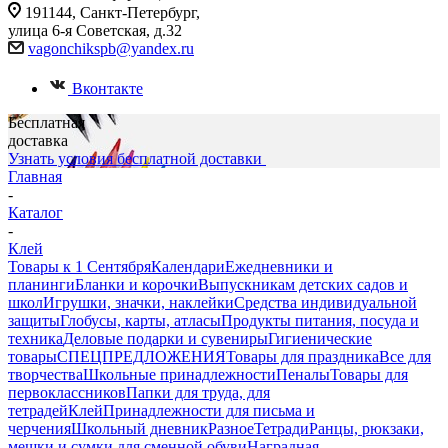
191144, Санкт-Петербург,
улица 6-я Советская, д.32
vagonchikspb@yandex.ru
Вконтакте
Бесплатная
доставка
Узнать условия бесплатной доставки
Главная
-
Каталог
-
Клей
Товары к 1 Сентября
Календари
Ежедневники и
планинги
Бланки и корочки
Выпускникам детских садов и
школ
Игрушки, значки, наклейки
Средства индивидуальной
защиты
Глобусы, карты, атласы
Продукты питания, посуда и
техника
Деловые подарки и сувениры
Гигиенические
товары
СПЕЦПРЕДЛОЖЕНИЯ
Товары для праздника
Все для
творчества
Школьные принадлежности
Пеналы
Товары для
первоклассников
Папки для труда, для
тетрадей
Клей
Принадлежности для письма и
черчения
Школьный дневник
Разное
Тетради
Ранцы, рюкзаки,
мешки и сумки для сменной обуви
Наградная