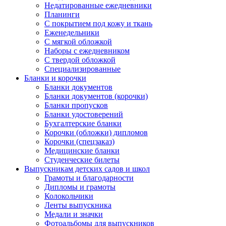
Недатированные ежедневники
Планинги
С покрытием под кожу и ткань
Еженедельники
С мягкой обложкой
Наборы с ежедневником
С твердой обложкой
Специализированные
Бланки и корочки
Бланки документов
Бланки документов (корочки)
Бланки пропусков
Бланки удостоверений
Бухгалтерские бланки
Корочки (обложки) дипломов
Корочки (спецзаказ)
Медицинские бланки
Студенческие билеты
Выпускникам детских садов и школ
Грамоты и благодарности
Дипломы и грамоты
Колокольчики
Ленты выпускника
Медали и значки
Фотоальбомы для выпускников