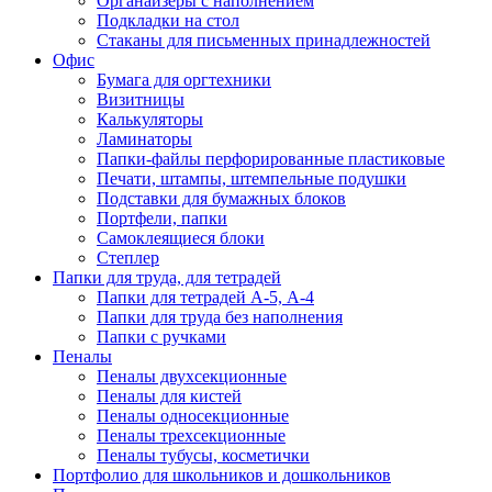
Органайзеры с наполнением
Подкладки на стол
Стаканы для письменных принадлежностей
Офис
Бумага для оргтехники
Визитницы
Калькуляторы
Ламинаторы
Папки-файлы перфорированные пластиковые
Печати, штампы, штемпельные подушки
Подставки для бумажных блоков
Портфели, папки
Самоклеящиеся блоки
Степлер
Папки для труда, для тетрадей
Папки для тетрадей А-5, А-4
Папки для труда без наполнения
Папки с ручками
Пеналы
Пеналы двухсекционные
Пеналы для кистей
Пеналы односекционные
Пеналы трехсекционные
Пеналы тубусы, косметички
Портфолио для школьников и дошкольников