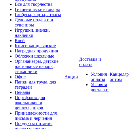
Все для творчества
Гигиенические товары
Глобусы, карты, атласы
Деловые подарки и
сувениры
Игрушки, значки,
наклейки
Клей
Книги канцелярские
Наградная продукция
Обложки школьные
Доставка и
Органайзеры, детские
оплата
настольные наборы,
стаканчики
Условия
Канцеляр
Офис
Акции
оплаты
оптом
Папки для труда, для
Условия
тетрадей
доставки
Пеналы
Портфолио для
школьников и
дошкольников
Принадлежности для
письма и черчения
Продукты питания,
посуда и техника