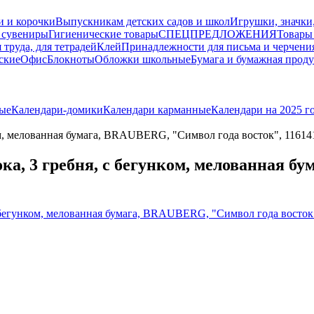
и и корочки
Выпускникам детских садов и школ
Игрушки, значки
 сувениры
Гигиенические товары
СПЕЦПРЕДЛОЖЕНИЯ
Товары
 труда, для тетрадей
Клей
Принадлежности для письма и черчени
ские
Офис
Блокноты
Обложки школьные
Бумага и бумажная прод
ые
Календари-домики
Календари карманные
Календари на 2025 г
ком, мелованная бумага, BRAUBERG, "Символ года восток", 11614
лока, 3 гребня, с бегунком, мелованная 