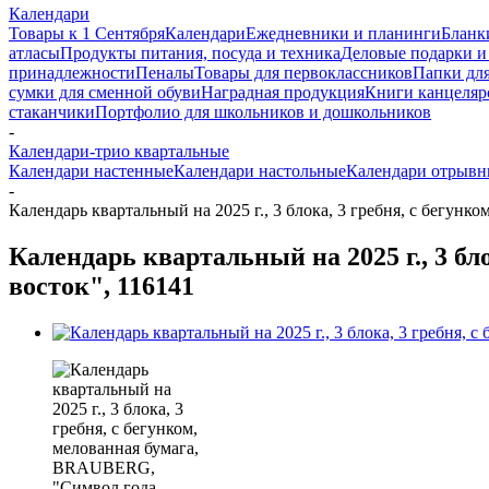
Календари
Товары к 1 Сентября
Календари
Ежедневники и планинги
Бланк
атласы
Продукты питания, посуда и техника
Деловые подарки и
принадлежности
Пеналы
Товары для первоклассников
Папки для
сумки для сменной обуви
Наградная продукция
Книги канцеляр
стаканчики
Портфолио для школьников и дошкольников
-
Календари-трио квартальные
Календари настенные
Календари настольные
Календари отрывн
-
Календарь квартальный на 2025 г., 3 блока, 3 гребня, с бегун
Календарь квартальный на 2025 г., 3 б
восток", 116141