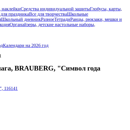
, наклейки
Средства индивидуальной защиты
Глобусы, карты,
 для праздника
Все для творчества
Школьные
я
Школьный дневник
Разное
Тетради
Ранцы, рюкзаки, мешки и
укция
Органайзеры, детские настольные наборы,
од
Календари на 2026 год
1
бумага, BRAUBERG, "Символ года