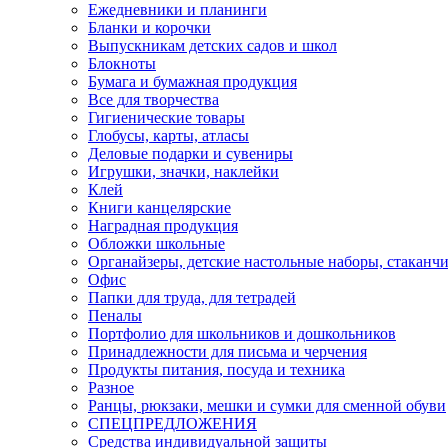
Ежедневники и планинги
Бланки и корочки
Выпускникам детских садов и школ
Блокноты
Бумага и бумажная продукция
Все для творчества
Гигиенические товары
Глобусы, карты, атласы
Деловые подарки и сувениры
Игрушки, значки, наклейки
Клей
Книги канцелярские
Наградная продукция
Обложки школьные
Органайзеры, детские настольные наборы, стаканч
Офис
Папки для труда, для тетрадей
Пеналы
Портфолио для школьников и дошкольников
Принадлежности для письма и черчения
Продукты питания, посуда и техника
Разное
Ранцы, рюкзаки, мешки и сумки для сменной обуви
СПЕЦПРЕДЛОЖЕНИЯ
Средства индивидуальной защиты