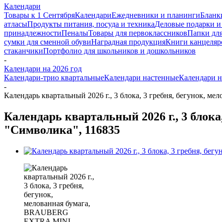
Календари
Товары к 1 Сентября
Календари
Ежедневники и планинги
Бланк
атласы
Продукты питания, посуда и техника
Деловые подарки и
принадлежности
Пеналы
Товары для первоклассников
Папки для
сумки для сменной обуви
Наградная продукция
Книги канцеляр
стаканчики
Портфолио для школьников и дошкольников
-
Календари на 2026 год
Календари-трио квартальные
Календари настенные
Календари н
-
Календарь квартальный 2026 г., 3 блока, 3 гребня, бегунок,
Календарь квартальный 2026 г., 3 бло
"Символика", 116835