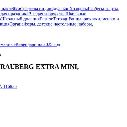
, наклейки
Средства индивидуальной защиты
Глобусы, карты,
 для праздника
Все для творчества
Школьные
я
Школьный дневник
Разное
Тетради
Ранцы, рюкзаки, мешки и
укция
Органайзеры, детские настольные наборы,
рманные
Календари на 2025 год
5
га, BRAUBERG EXTRA MINI,