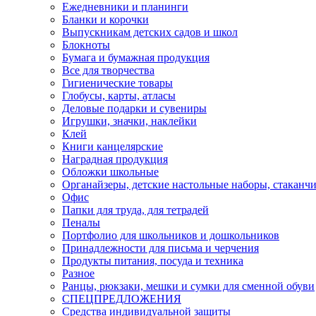
Ежедневники и планинги
Бланки и корочки
Выпускникам детских садов и школ
Блокноты
Бумага и бумажная продукция
Все для творчества
Гигиенические товары
Глобусы, карты, атласы
Деловые подарки и сувениры
Игрушки, значки, наклейки
Клей
Книги канцелярские
Наградная продукция
Обложки школьные
Органайзеры, детские настольные наборы, стаканч
Офис
Папки для труда, для тетрадей
Пеналы
Портфолио для школьников и дошкольников
Принадлежности для письма и черчения
Продукты питания, посуда и техника
Разное
Ранцы, рюкзаки, мешки и сумки для сменной обуви
СПЕЦПРЕДЛОЖЕНИЯ
Средства индивидуальной защиты