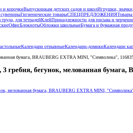
и и корочки
Выпускникам детских садов и школ
Игрушки, значки
 сувениры
Гигиенические товары
СПЕЦПРЕДЛОЖЕНИЯ
Товары
 труда, для тетрадей
Клей
Принадлежности для письма и черчени
ские
Офис
Блокноты
Обложки школьные
Бумага и бумажная прод
астольные
Календари отрывные
Календари-домики
Календари ка
 мелованная бумага, BRAUBERG EXTRA MINI, "Символика", 11683
ка, 3 гребня, бегунок, мелованная бума