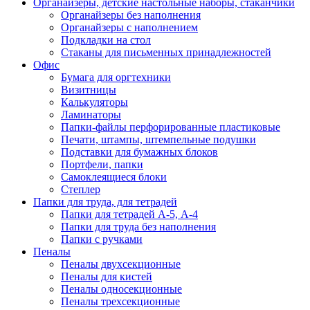
Органайзеры, детские настольные наборы, стаканчики
Органайзеры без наполнения
Органайзеры с наполнением
Подкладки на стол
Стаканы для письменных принадлежностей
Офис
Бумага для оргтехники
Визитницы
Калькуляторы
Ламинаторы
Папки-файлы перфорированные пластиковые
Печати, штампы, штемпельные подушки
Подставки для бумажных блоков
Портфели, папки
Самоклеящиеся блоки
Степлер
Папки для труда, для тетрадей
Папки для тетрадей А-5, А-4
Папки для труда без наполнения
Папки с ручками
Пеналы
Пеналы двухсекционные
Пеналы для кистей
Пеналы односекционные
Пеналы трехсекционные