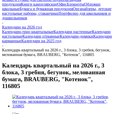
продукция
Книги канцелярские
Офис
Блокноты
Обложки
школьные
Бумага и бумажная продукция
Органайзеры, детские
настольные наборы, стаканчики
Портфолио для школьников и
дошкольников
-
Календари на 2026 год
Календари-трио квартальные
Календари настенные
Календари
настольные
Календари отрывные
Календари-домики
Календари
карманные
Календари на 2025 год
-
Календарь квартальный на 2026 г., 3 блока, 3 гребня, бегунок,
мелованная бумага, BRAUBERG, "Котенок", 116805
Календарь квартальный на 2026 г., 3
блока, 3 гребня, бегунок, мелованная
бумага, BRAUBERG, "Котенок",
116805