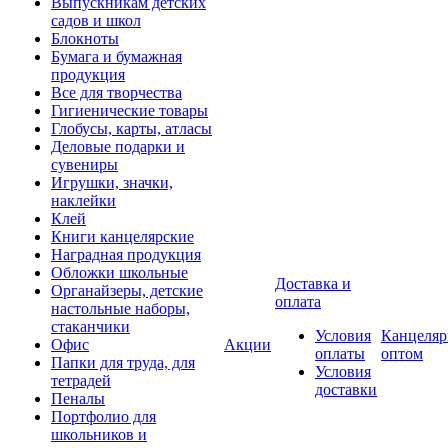
Выпускникам детских
садов и школ
Блокноты
Бумага и бумажная
продукция
Все для творчества
Гигиенические товары
Глобусы, карты, атласы
Деловые подарки и
сувениры
Игрушки, значки,
наклейки
Клей
Книги канцелярские
Наградная продукция
Обложки школьные
Доставка и
Органайзеры, детские
оплата
настольные наборы,
стаканчики
Условия
Канцеляр
Офис
Акции
оплаты
оптом
Папки для труда, для
Условия
тетрадей
доставки
Пеналы
Портфолио для
школьников и