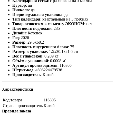
Календарная сетка
:
с разбивкой на 3 месяца
Курсор
:
да
Пикколо
:
да
Индивидуальная упаковка
:
да
Тип календаря
:
квартальный на 3 гребнях
Товар относится к сегменту ЭКОНОМ
:
нет
Плотность подложки
:
235
Дизайн
:
Котенок
Год
:
2026
Размер
:
29,5х68,2
Плотность внутреннего блока
:
75
Размер в упаковке
:
1.5x30.1x21.6 см
Вес с упаковкой
:
0.209 кг
Объём с упаковкой
:
0.0008 м³
Артикул производителя
:
116805
Штрих-код
:
4606224479538
Производитель
:
Китай
Характеристики
Код товара
116805
Страна производитель
Китай
Правила заказа