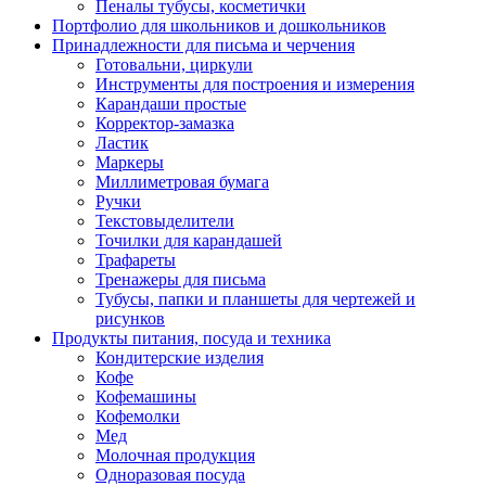
Пеналы тубусы, косметички
Портфолио для школьников и дошкольников
Принадлежности для письма и черчения
Готовальни, циркули
Инструменты для построения и измерения
Карандаши простые
Корректор-замазка
Ластик
Маркеры
Миллиметровая бумага
Ручки
Текстовыделители
Точилки для карандашей
Трафареты
Тренажеры для письма
Тубусы, папки и планшеты для чертежей и
рисунков
Продукты питания, посуда и техника
Кондитерские изделия
Кофе
Кофемашины
Кофемолки
Мед
Молочная продукция
Одноразовая посуда