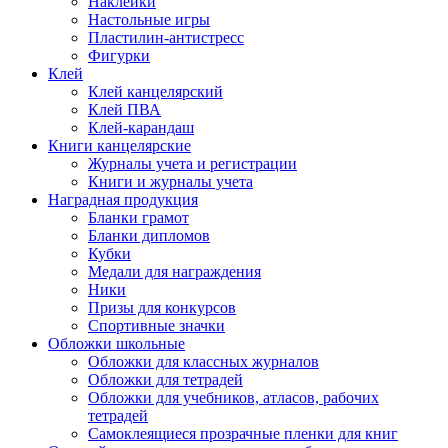
Наклейки
Настольные игры
Пластилин-антистресс
Фигурки
Клей
Клей канцелярский
Клей ПВА
Клей-карандаш
Книги канцелярские
Журналы учета и регистрации
Книги и журналы учета
Наградная продукция
Бланки грамот
Бланки дипломов
Кубки
Медали для награждения
Ники
Призы для конкурсов
Спортивные значки
Обложки школьные
Обложки для классных журналов
Обложки для тетрадей
Обложки для учебников, атласов, рабочих
тетрадей
Самоклеящиеся прозрачные пленки для книг