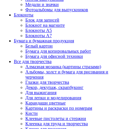
Медали и значки
Фотоальбомы для выпускников
Блокноты
Блок для записей
Блокнот на магните
Блокноты А5
Блокноты А7
Бумага и бумажная продукция
Белый картон
Бумага для копировальных работ
Бумага для офисной техники
Все для творчества
Алмазная мозаика (картины стразами)
Альбомы, холст и бумага для рисования и
черчения
Глазки для творчества
Декор, декупаж, скрапбукинг
Для выжигания
Для лепки и моделирования
Карандаши цветные
Картины и раскраски по номерам
Кисти
Клеевые пистолеты и стержни
Клеенка для труда и творчества
Клише для тиснения