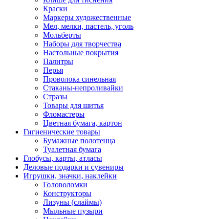
Краски
Маркеры художественные
Мел, мелки, пастель, уголь
Мольберты
Наборы для творчества
Настольные покрытия
Палитры
Перья
Проволока синельная
Стаканы-непроливайки
Стразы
Товары для шитья
Фломастеры
Цветная бумага, картон
Гигиенические товары
Бумажные полотенца
Туалетная бумага
Глобусы, карты, атласы
Деловые подарки и сувениры
Игрушки, значки, наклейки
Головоломки
Конструкторы
Лизуны (слаймы)
Мыльные пузыри