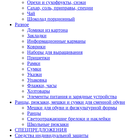
Орехи и сухофрукты, снэки
Сахар, соль, приправы, специи
Чай
Шоколад порционный
Разное
Домики из картона
Закладки
Информационные карманы
Коврики
Наборы для выращивания
Прищепки
Рамки
Сумки
Указки
Упаковка
Флажки, часы
Хозтовары
Элементы питания и зарядные устройства
Ранцы, рюкзаки, мешки и сумки для сменной обуви
Мешки для обуви и физкультурной формы
Ранцы
Светоотражающие брелоки и наклейки
Школьные рюкзаки
СПЕЦПРЕДЛОЖЕНИЯ
Средства индивидуальной защиты