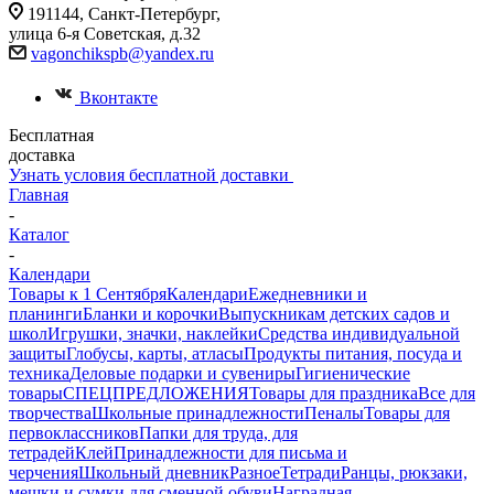
191144, Санкт-Петербург,
улица 6-я Советская, д.32
vagonchikspb@yandex.ru
Вконтакте
Бесплатная
доставка
Узнать условия бесплатной доставки
Главная
-
Каталог
-
Календари
Товары к 1 Сентября
Календари
Ежедневники и
планинги
Бланки и корочки
Выпускникам детских садов и
школ
Игрушки, значки, наклейки
Средства индивидуальной
защиты
Глобусы, карты, атласы
Продукты питания, посуда и
техника
Деловые подарки и сувениры
Гигиенические
товары
СПЕЦПРЕДЛОЖЕНИЯ
Товары для праздника
Все для
творчества
Школьные принадлежности
Пеналы
Товары для
первоклассников
Папки для труда, для
тетрадей
Клей
Принадлежности для письма и
черчения
Школьный дневник
Разное
Тетради
Ранцы, рюкзаки,
мешки и сумки для сменной обуви
Наградная