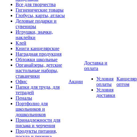
Все для творчества
Гигиенические товары
Глобусы, карты, атласы
Деловые подарки и
сувениры
Игрушки, значки,
наклейки
Клей
Книги канцелярские
Наградная продукция
Обложки школьные
Доставка и
Органайзеры, детские
оплата
настольные наборы,
стаканчики
Условия
Канцеляр
Офис
Акции
оплаты
оптом
Папки для труда, для
Условия
тетрадей
доставки
Пеналы
Портфолио для
школьников и
дошкольников
Принадлежности для
письма и черчения
Продукты питания,
посуда и техника