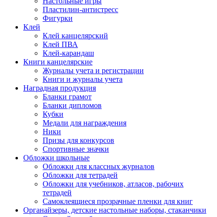
Настольные игры
Пластилин-антистресс
Фигурки
Клей
Клей канцелярский
Клей ПВА
Клей-карандаш
Книги канцелярские
Журналы учета и регистрации
Книги и журналы учета
Наградная продукция
Бланки грамот
Бланки дипломов
Кубки
Медали для награждения
Ники
Призы для конкурсов
Спортивные значки
Обложки школьные
Обложки для классных журналов
Обложки для тетрадей
Обложки для учебников, атласов, рабочих
тетрадей
Самоклеящиеся прозрачные пленки для книг
Органайзеры, детские настольные наборы, стаканчики