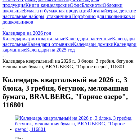
продукция
Книги канцелярские
Офис
Блокноты
Обложки
школьные
Бумага и бумажная продукция
Органайзеры, детские
настольные наборы, стаканчики
Портфолио для школьников и
дошкольников
-
Календари на 2026 год
Календари-трио квартальные
Календари настенные
Календари
настольные
Календари отрывные
Календари-домики
Календари
карманные
Календари на 2025 год
-
Календарь квартальный на 2026 г., 3 блока, 3 гребня, бегунок,
мелованная бумага, BRAUBERG, "Горное озеро", 116801
Календарь квартальный на 2026 г., 3
блока, 3 гребня, бегунок, мелованная
бумага, BRAUBERG, "Горное озеро",
116801