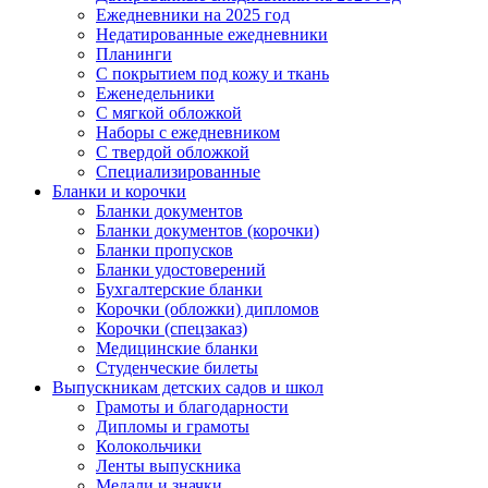
Ежедневники на 2025 год
Недатированные ежедневники
Планинги
С покрытием под кожу и ткань
Еженедельники
С мягкой обложкой
Наборы с ежедневником
С твердой обложкой
Специализированные
Бланки и корочки
Бланки документов
Бланки документов (корочки)
Бланки пропусков
Бланки удостоверений
Бухгалтерские бланки
Корочки (обложки) дипломов
Корочки (спецзаказ)
Медицинские бланки
Студенческие билеты
Выпускникам детских садов и школ
Грамоты и благодарности
Дипломы и грамоты
Колокольчики
Ленты выпускника
Медали и значки