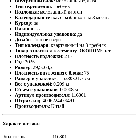
Внутренний блок
:
мелованная бумага
Тип скрепления
:
гребень
Подложка
:
мелованный картон
Календарная сетка
:
с разбивкой на 3 месяца
Курсор
:
да
Пикколо
:
да
Индивидуальная упаковка
:
да
Дизайн
:
Горное озеро
Тип календаря
:
квартальный на 3 гребнях
Товар относится к сегменту ЭКОНОМ
:
нет
Плотность подложки
:
235
Год
:
2026
Размер
:
29,5х68,2
Плотность внутреннего блока
:
75
Размер в упаковке
:
1.5x30x21.7 см
Вес с упаковкой
:
0.209 кг
Объём с упаковкой
:
0.0008 м³
Артикул производителя
:
116801
Штрих-код
:
4606224479491
Производитель
:
Китай
Характеристики
Код товара
116801