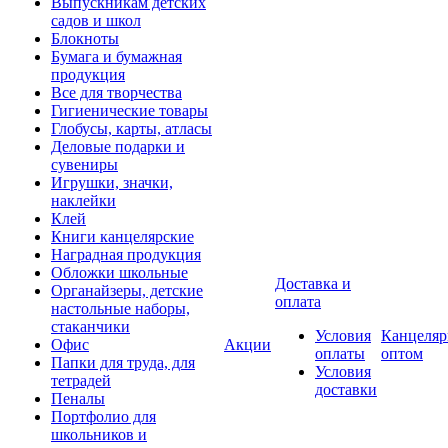
Выпускникам детских
садов и школ
Блокноты
Бумага и бумажная
продукция
Все для творчества
Гигиенические товары
Глобусы, карты, атласы
Деловые подарки и
сувениры
Игрушки, значки,
наклейки
Клей
Книги канцелярские
Наградная продукция
Обложки школьные
Доставка и
Органайзеры, детские
оплата
настольные наборы,
стаканчики
Условия
Канцеляр
Офис
Акции
оплаты
оптом
Папки для труда, для
Условия
тетрадей
доставки
Пеналы
Портфолио для
школьников и