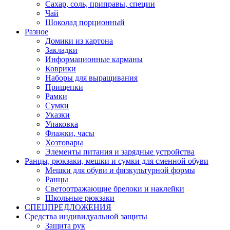
Сахар, соль, приправы, специи
Чай
Шоколад порционный
Разное
Домики из картона
Закладки
Информационные карманы
Коврики
Наборы для выращивания
Прищепки
Рамки
Сумки
Указки
Упаковка
Флажки, часы
Хозтовары
Элементы питания и зарядные устройства
Ранцы, рюкзаки, мешки и сумки для сменной обуви
Мешки для обуви и физкультурной формы
Ранцы
Светоотражающие брелоки и наклейки
Школьные рюкзаки
СПЕЦПРЕДЛОЖЕНИЯ
Средства индивидуальной защиты
Защита рук