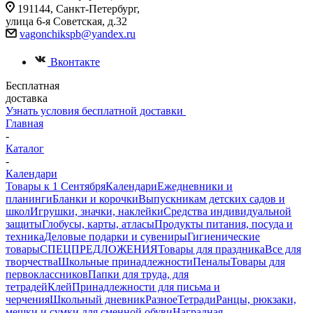
191144, Санкт-Петербург,
улица 6-я Советская, д.32
vagonchikspb@yandex.ru
Вконтакте
Бесплатная
доставка
Узнать условия бесплатной доставки
Главная
-
Каталог
-
Календари
Товары к 1 Сентября
Календари
Ежедневники и
планинги
Бланки и корочки
Выпускникам детских садов и
школ
Игрушки, значки, наклейки
Средства индивидуальной
защиты
Глобусы, карты, атласы
Продукты питания, посуда и
техника
Деловые подарки и сувениры
Гигиенические
товары
СПЕЦПРЕДЛОЖЕНИЯ
Товары для праздника
Все для
творчества
Школьные принадлежности
Пеналы
Товары для
первоклассников
Папки для труда, для
тетрадей
Клей
Принадлежности для письма и
черчения
Школьный дневник
Разное
Тетради
Ранцы, рюкзаки,
мешки и сумки для сменной обуви
Наградная