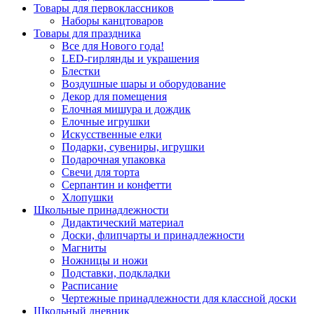
Товары для первоклассников
Наборы канцтоваров
Товары для праздника
Все для Нового года!
LED-гирлянды и украшения
Блестки
Воздушные шары и оборудование
Декор для помещения
Елочная мишура и дождик
Елочные игрушки
Искусственные елки
Подарки, сувениры, игрушки
Подарочная упаковка
Свечи для торта
Серпантин и конфетти
Хлопушки
Школьные принадлежности
Дидактический материал
Доски, флипчарты и принадлежности
Магниты
Ножницы и ножи
Подставки, подкладки
Расписание
Чертежные принадлежности для классной доски
Школьный дневник