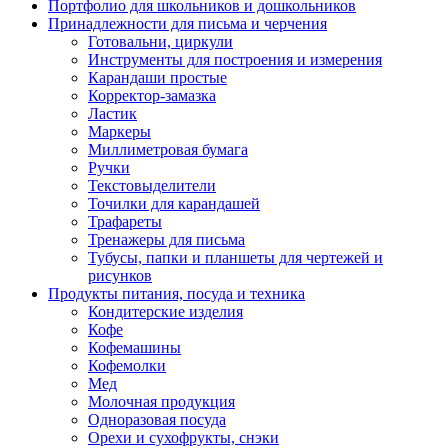
Портфолио для школьников и дошкольников
Принадлежности для письма и черчения
Готовальни, циркули
Инструменты для построения и измерения
Карандаши простые
Корректор-замазка
Ластик
Маркеры
Миллиметровая бумага
Ручки
Текстовыделители
Точилки для карандашей
Трафареты
Тренажеры для письма
Тубусы, папки и планшеты для чертежей и
рисунков
Продукты питания, посуда и техника
Кондитерские изделия
Кофе
Кофемашины
Кофемолки
Мед
Молочная продукция
Одноразовая посуда
Орехи и сухофрукты, снэки