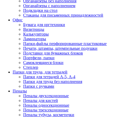
Органайзеры без наполнения
Органайзеры с наполнением
Подкладки на стол
Стаканы для письменных принадлежностей
Офис
Бумага для оргтехники
Визитницы
Калькуляторы
Ламинаторы
Папки-файлы перфорированные пластиковые
Печати, штампы, штемпельные подушки
Подставки для бумажных блоков
Портфели, папки
Самоклеящиеся блоки
Степлер
Папки для труда, для тетрадей
Папки для тетрадей А-5, А-4
Папки для труда без наполнения
Папки с ручками
Пеналы
Пеналы двухсекционные
Пеналы для кистей
Пеналы односекционные
Пеналы трехсекционные
Пеналы тубусы, косметички