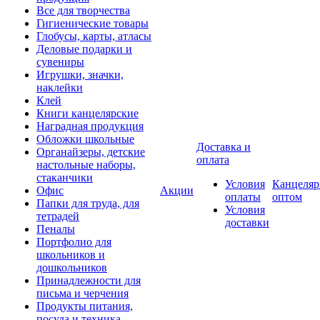
Все для творчества
Гигиенические товары
Глобусы, карты, атласы
Деловые подарки и
сувениры
Игрушки, значки,
наклейки
Клей
Книги канцелярские
Наградная продукция
Обложки школьные
Доставка и
Органайзеры, детские
оплата
настольные наборы,
стаканчики
Условия
Канцеляр
Офис
Акции
оплаты
оптом
Папки для труда, для
Условия
тетрадей
доставки
Пеналы
Портфолио для
школьников и
дошкольников
Принадлежности для
письма и черчения
Продукты питания,
посуда и техника