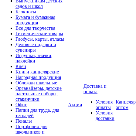
Выпускникам детских
садов и школ
Блокноты
Бумага и бумажная
продукция
Все для творчества
Гигиенические товары
Глобусы, карты, атласы
Деловые подарки и
сувениры
Игрушки, значки,
наклейки
Клей
Книги канцелярские
Наградная продукция
Обложки школьные
Доставка и
Органайзеры, детские
оплата
настольные наборы,
стаканчики
Условия
Канцеляр
Офис
Акции
оплаты
оптом
Папки для труда, для
Условия
тетрадей
доставки
Пеналы
Портфолио для
школьников и