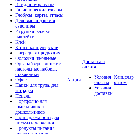
Все для творчества
Гигиенические товары
Глобусы, карты, атласы
Деловые подарки и
сувениры
Игрушки, значки,
наклейки
Клей
Книги канцелярские
Наградная продукция
Обложки школьные
Доставка и
Органайзеры, детские
оплата
настольные наборы,
стаканчики
Условия
Канцеляр
Офис
Акции
оплаты
оптом
Папки для труда, для
Условия
тетрадей
доставки
Пеналы
Портфолио для
школьников и
дошкольников
Принадлежности для
письма и черчения
Продукты питания,
посуда и техника