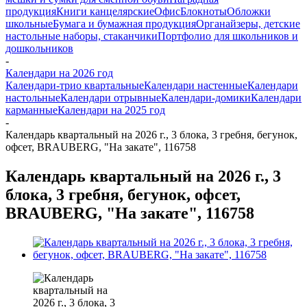
продукция
Книги канцелярские
Офис
Блокноты
Обложки
школьные
Бумага и бумажная продукция
Органайзеры, детские
настольные наборы, стаканчики
Портфолио для школьников и
дошкольников
-
Календари на 2026 год
Календари-трио квартальные
Календари настенные
Календари
настольные
Календари отрывные
Календари-домики
Календари
карманные
Календари на 2025 год
-
Календарь квартальный на 2026 г., 3 блока, 3 гребня, бегунок,
офсет, BRAUBERG, "На закате", 116758
Календарь квартальный на 2026 г., 3
блока, 3 гребня, бегунок, офсет,
BRAUBERG, "На закате", 116758