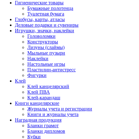
Гигиенические товары
Бумажные полотенца
Туалетная бумага
Глобусы, карты, атласы
Деловые подарки и сувениры
Игрушки, значки, наклейки
Головоломки
Конструкторы
Лизуны (слаймы)
Мыльные пузыри
Наклейки
Настольные игры
Пластилин-антистресс
Фигурки
Клей
Клей канцелярский
Клей ПВА
Клей-карандаш
Книги канцелярские
Журналы учета и регистрации
Книги и журналы учета
Наградная продукция
Бланки грамот
Бланки дипломов
Кубки