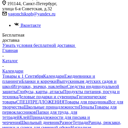
191144, Санкт-Петербург,
улица 6-я Советская, д.32
vagonchikspb@yandex.ru
Вконтакте
Бесплатная
доставка
Узнать условия бесплатной доставки
Главная
-
Каталог
-
Календари
Товары к 1 Сентября
Календари
Ежедневники и
планинги
Бланки и корочки
Выпускникам детских садов и
школ
Игрушки, значки, наклейки
Средства индивидуальной
защиты
Глобусы, карты, атласы
Продукты питания, посуда и
техника
Деловые подарки и сувениры
Гигиенические
товары
СПЕЦПРЕДЛОЖЕНИЯ
Товары для праздника
Все для
творчества
Школьные принадлежности
Пеналы
Товары для
первоклассников
Папки для труда, для
тетрадей
Клей
Принадлежности для письма и
черчения
Школьный дневник
Разное
Тетради
Ранцы, рюкзаки,
мешки и сумки для сменной обуви
Наградная