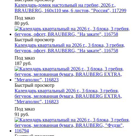
Календарь-домик настольный на гребне, 2026 г.,
BRAUBERG, 160х110 мм, 6 листов, "Россия", 117299
Под заказ
80
руб.
Быстрый просмотр
Календарь квартальный на 2026 г., 3 блока, 3 гребня,
бегунок, офсет, BRAUBERG, "На закате", 116758
Под заказ
187
руб.
Быстрый просмотр
Календарь квартальный 2026 г., 3 блока, 3 гребня,
бегунок, мелованная бумага, BRAUBERG EXTRA,
"Мегаполис", 116823
Под заказ
91
руб.