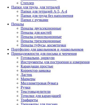
Степлер
Папки для труда, для тетрадей
Папки для тетрадей А-5, А-4
Папки для труда без наполнения
Папки с ручками
Пеналы
Пеналы двухсекционные
Пеналы для кистей
Пеналы односекционные
Пеналы трехсекционные
Пеналы тубусы, косметички
Портфолио для школьников и дошкольников
Принадлежности для письма и черчения
Готовальни, циркули
Инструменты для построения и измерения
Карандаши простые
Корректор-замазка
Ластик
Маркеры
Миллиметровая бумага
Ручки
Текстовыделители
Точилки для карандашей
Трафареты
Тренажеры для письма