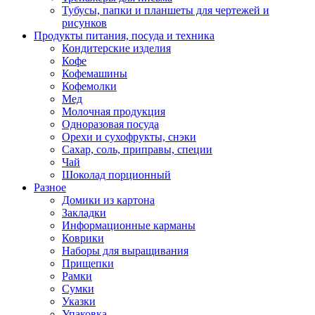
Тубусы, папки и планшеты для чертежей и
рисунков
Продукты питания, посуда и техника
Кондитерские изделия
Кофе
Кофемашины
Кофемолки
Мед
Молочная продукция
Одноразовая посуда
Орехи и сухофрукты, снэки
Сахар, соль, приправы, специи
Чай
Шоколад порционный
Разное
Домики из картона
Закладки
Информационные карманы
Коврики
Наборы для выращивания
Прищепки
Рамки
Сумки
Указки
Упаковка