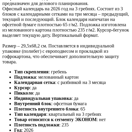
предназначен для делового планирования.
Офисный календарь на 2026 год на 3 гребнях. Состоит из 3
блоков с календарными сетками на три месяца – предыдущий,
текущий и последующий. Блок календаря напечатан на
офсетной бумаге плотностью 65 г/м2. Подложка изготовлена
из мелованного картона плотностью 235 г/м2. Курсор-бегунок
выделяет текущую дату. Вертикальный формат.
Размер – 29,5х68,2 см. Поставляется в индивидуальной
упаковке (полибег) с европодвесом и прокладкой из
гофрокартона, что обеспечивает дополнительную защиту
товара.
Тип скрепления
:
гребень
Подложка
:
мелованный картон
Календарная сетка
:
с разбивкой на 3 месяца
Курсор
:
да
Пикколо
:
да
Индивидуальная упаковка
:
да
Внутренний блок
:
офсетная бумага
Плотность внутреннего блока
:
65
Тип календаря
:
квартальный на 3 гребнях
Товар относится к сегменту ЭКОНОМ
:
нет
Плотность подложки
:
235
Год
:
2026