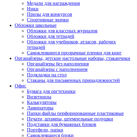
Медали для награждения
Ники
Призы для конкурсов
Спортивные значки
Обложки школьные
Обложки для классных журналов
Обложки для тетрадей
Обложки для учебников, атласов, рабочих
тетрадей
Самоклеящиеся прозрачные пленки для книг
Органайзеры, детские настольные наборы, стаканчики
Органайзеры без наполнения
Органайзеры с наполнением
Подкладки на стол
Стаканы для письменных принадлежностей
Офис
Бумага для оргтехники
Визитницы
Калькуляторы
Ламинаторы
Папки-файлы перфорированные пластиковые
Печати, штампы, штемпельные подушки
Подставки для бумажных блоков
Портфели, папки
Самоклеящиеся блоки