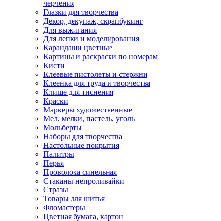
черчения
Глазки для творчества
Декор, декупаж, скрапбукинг
Для выжигания
Для лепки и моделирования
Карандаши цветные
Картины и раскраски по номерам
Кисти
Клеевые пистолеты и стержни
Клеенка для труда и творчества
Клише для тиснения
Краски
Маркеры художественные
Мел, мелки, пастель, уголь
Мольберты
Наборы для творчества
Настольные покрытия
Палитры
Перья
Проволока синельная
Стаканы-непроливайки
Стразы
Товары для шитья
Фломастеры
Цветная бумага, картон