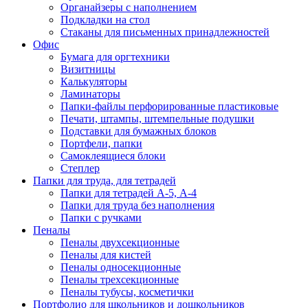
Органайзеры с наполнением
Подкладки на стол
Стаканы для письменных принадлежностей
Офис
Бумага для оргтехники
Визитницы
Калькуляторы
Ламинаторы
Папки-файлы перфорированные пластиковые
Печати, штампы, штемпельные подушки
Подставки для бумажных блоков
Портфели, папки
Самоклеящиеся блоки
Степлер
Папки для труда, для тетрадей
Папки для тетрадей А-5, А-4
Папки для труда без наполнения
Папки с ручками
Пеналы
Пеналы двухсекционные
Пеналы для кистей
Пеналы односекционные
Пеналы трехсекционные
Пеналы тубусы, косметички
Портфолио для школьников и дошкольников