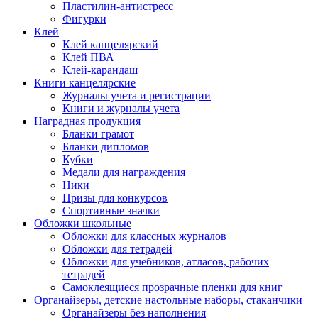
Пластилин-антистресс
Фигурки
Клей
Клей канцелярский
Клей ПВА
Клей-карандаш
Книги канцелярские
Журналы учета и регистрации
Книги и журналы учета
Наградная продукция
Бланки грамот
Бланки дипломов
Кубки
Медали для награждения
Ники
Призы для конкурсов
Спортивные значки
Обложки школьные
Обложки для классных журналов
Обложки для тетрадей
Обложки для учебников, атласов, рабочих
тетрадей
Самоклеящиеся прозрачные пленки для книг
Органайзеры, детские настольные наборы, стаканчики
Органайзеры без наполнения