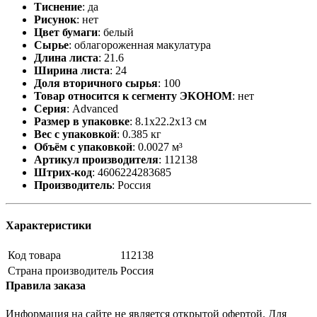
Тиснение
:
да
Рисунок
:
нет
Цвет бумаги
:
белый
Сырье
:
облагороженная макулатура
Длина листа
:
21.6
Ширина листа
:
24
Доля вторичного сырья
:
100
Товар относится к сегменту ЭКОНОМ
:
нет
Серия
:
Advanced
Размер в упаковке
:
8.1x22.2x13 см
Вес с упаковкой
:
0.385 кг
Объём с упаковкой
:
0.0027 м³
Артикул производителя
:
112138
Штрих-код
:
4606224283685
Производитель
:
Россия
Характеристики
Код товара
112138
Страна производитель
Россия
Правила заказа
Информация на сайте не является открытой офертой. Для