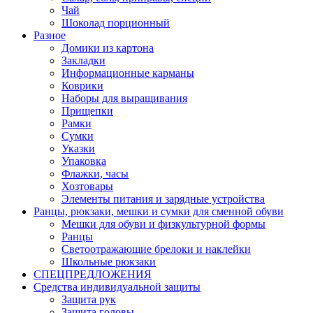
Чай
Шоколад порционный
Разное
Домики из картона
Закладки
Информационные карманы
Коврики
Наборы для выращивания
Прищепки
Рамки
Сумки
Указки
Упаковка
Флажки, часы
Хозтовары
Элементы питания и зарядные устройства
Ранцы, рюкзаки, мешки и сумки для сменной обуви
Мешки для обуви и физкультурной формы
Ранцы
Светоотражающие брелоки и наклейки
Школьные рюкзаки
СПЕЦПРЕДЛОЖЕНИЯ
Средства индивидуальной защиты
Защита рук
Защита головы