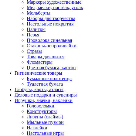
Маркеры художественные
Мел, мелки, пастель, уголь
Мольберты
Наборы для творчества
Настольные покрытия
Палитры
Перья
Проволока синельная
Стаканы-непроливайки
Стразы
Товары для шитья
Фломастеры
Цветная бумага, картон
Гигиенические товары
Бумажные полотенца
Туалетная бумага
Глобусы, карты, атласы
Деловые подарки и сувениры
Игрушки, значки, наклейки
Головоломки
Конструкторы
Лизуны (слаймы)
Мыльные пузыри
Наклейки
Настольные игры