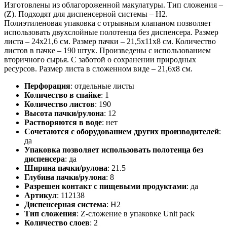
Изготовлены из облагороженной макулатуры. Тип сложения –
(Z). Подходят для диспенсерной системы – H2.
Полиэтиленовая упаковка с отрывным клапаном позволяет
использовать двухслойные полотенца без диспенсера. Размер
листа – 24х21,6 см. Размер пачки – 21,5х11х8 см. Количество
листов в пачке – 190 штук. Произведены с использованием
вторичного сырья. С заботой о сохранении природных
ресурсов. Размер листа в сложенном виде – 21,6х8 см.
Перфорация
:
отдельные листы
Количество в спайке
:
1
Количество листов
:
190
Высота пачки/рулона
:
12
Растворяются в воде
:
нет
Сочетаются с оборудованием других производителей
:
да
Упаковка позволяет использовать полотенца без
диспенсера
:
да
Ширина пачки/рулона
:
21.5
Глубина пачки/рулона
:
8
Разрешен контакт с пищевыми продуктами
:
да
Артикул
:
112138
Диспенсерная система
:
H2
Тип сложения
:
Z-сложение в упаковке Unit pack
Количество слоев
:
2