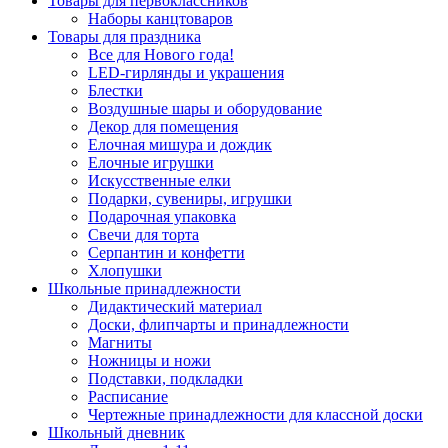
Товары для первоклассников
Наборы канцтоваров
Товары для праздника
Все для Нового года!
LED-гирлянды и украшения
Блестки
Воздушные шары и оборудование
Декор для помещения
Елочная мишура и дождик
Елочные игрушки
Искусственные елки
Подарки, сувениры, игрушки
Подарочная упаковка
Свечи для торта
Серпантин и конфетти
Хлопушки
Школьные принадлежности
Дидактический материал
Доски, флипчарты и принадлежности
Магниты
Ножницы и ножи
Подставки, подкладки
Расписание
Чертежные принадлежности для классной доски
Школьный дневник