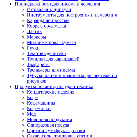
Принадлежности для письма и черчения
Готовальни, циркули
Инструменты для построения и измерения
Карандаши простые
Корректор-замазка
Ластик
Маркеры
Миллиметровая бумага
Ручки
Текстовыделители
Точилки для карандашей
Трафареты
Тренажеры для письма
Тубусы, папки и планшеты для чертежей и
рисунков
Продукты питания, посуда и техника
Кондитерские изделия
Кофе
Кофемашины
Кофемолки
Мед
Молочная продукция
Одноразовая посуда
Орехи и сухофрукты, снэки
Сахар, соль, приправы, специи