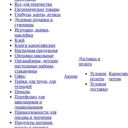
Все для творчества
Гигиенические товары
Глобусы, карты, атласы
Деловые подарки и
сувениры
Игрушки, значки,
наклейки
Клей
Книги канцелярские
Наградная продукция
Обложки школьные
Доставка и
Органайзеры, детские
оплата
настольные наборы,
стаканчики
Условия
Канцеляр
Офис
Акции
оплаты
оптом
Папки для труда, для
Условия
тетрадей
доставки
Пеналы
Портфолио для
школьников и
дошкольников
Принадлежности для
письма и черчения
Продукты питания,
посуда и техника