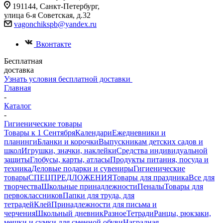
191144, Санкт-Петербург,
улица 6-я Советская, д.32
vagonchikspb@yandex.ru
Вконтакте
Бесплатная
доставка
Узнать условия бесплатной доставки
Главная
-
Каталог
-
Гигиенические товары
Товары к 1 Сентября
Календари
Ежедневники и
планинги
Бланки и корочки
Выпускникам детских садов и
школ
Игрушки, значки, наклейки
Средства индивидуальной
защиты
Глобусы, карты, атласы
Продукты питания, посуда и
техника
Деловые подарки и сувениры
Гигиенические
товары
СПЕЦПРЕДЛОЖЕНИЯ
Товары для праздника
Все для
творчества
Школьные принадлежности
Пеналы
Товары для
первоклассников
Папки для труда, для
тетрадей
Клей
Принадлежности для письма и
черчения
Школьный дневник
Разное
Тетради
Ранцы, рюкзаки,
мешки и сумки для сменной обуви
Наградная