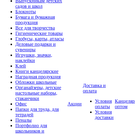
Выпускникам детских
садов и школ
Блокноты
Бумага и бумажная
продукция
Все для творчества
Гигиенические товары
Глобусы, карты, атласы
Деловые подарки и
сувениры
Игрушки, значки,
наклейки
Клей
Книги канцелярские
Наградная продукция
Обложки школьные
Доставка и
Органайзеры, детские
оплата
настольные наборы,
стаканчики
Условия
Канцеляр
Офис
Акции
оплаты
оптом
Папки для труда, для
Условия
тетрадей
доставки
Пеналы
Портфолио для
школьников и