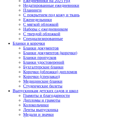
Ежедневники на 2025 год
Недатированные ежедневники
Планинги
С покрытием под кожу и ткань
Еженедельники
С мягкой обложкой
Наборы с ежедневником
С твердой обложкой
Специализированные
Бланки и корочки
Бланки документов
Бланки документов (корочки)
Бланки пропусков
Бланки удостоверений
Бухгалтерские бланки
Корочки (обложки) дипломов
Корочки (спецзаказ)
Медицинские бланки
Студенческие билеты
Выпускникам детских садов и школ
Грамоты и благодарности
Дипломы и грамоты
Колокольчики
Ленты выпускника
Медали и значки