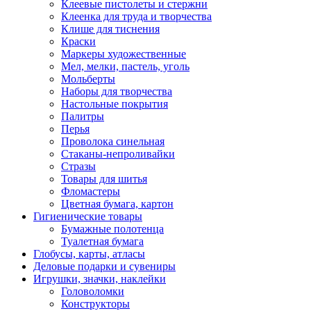
Клеевые пистолеты и стержни
Клеенка для труда и творчества
Клише для тиснения
Краски
Маркеры художественные
Мел, мелки, пастель, уголь
Мольберты
Наборы для творчества
Настольные покрытия
Палитры
Перья
Проволока синельная
Стаканы-непроливайки
Стразы
Товары для шитья
Фломастеры
Цветная бумага, картон
Гигиенические товары
Бумажные полотенца
Туалетная бумага
Глобусы, карты, атласы
Деловые подарки и сувениры
Игрушки, значки, наклейки
Головоломки
Конструкторы