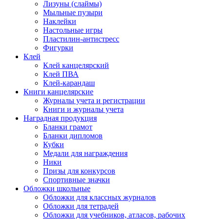
Лизуны (слаймы)
Мыльные пузыри
Наклейки
Настольные игры
Пластилин-антистресс
Фигурки
Клей
Клей канцелярский
Клей ПВА
Клей-карандаш
Книги канцелярские
Журналы учета и регистрации
Книги и журналы учета
Наградная продукция
Бланки грамот
Бланки дипломов
Кубки
Медали для награждения
Ники
Призы для конкурсов
Спортивные значки
Обложки школьные
Обложки для классных журналов
Обложки для тетрадей
Обложки для учебников, атласов, рабочих