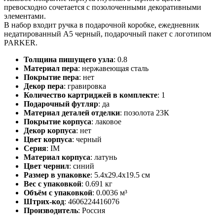
превосходно сочетается с позолоченными декоративными
элементами.
В набор входит ручка в подарочной коробке, ежедневник
недатированный А5 черный, подарочный пакет с логотипом
PARKER.
Толщина пишущего узла
:
0.8
Материал пера
:
нержавеющая сталь
Покрытие пера
:
нет
Декор пера
:
гравировка
Количество картриджей в комплекте
:
1
Подарочный футляр
:
да
Материал деталей отделки
:
позолота 23К
Покрытие корпуса
:
лаковое
Декор корпуса
:
нет
Цвет корпуса
:
черный
Серия
:
IM
Материал корпуса
:
латунь
Цвет чернил
:
синий
Размер в упаковке
:
5.4x29.4x19.5 см
Вес с упаковкой
:
0.691 кг
Объём с упаковкой
:
0.0036 м³
Штрих-код
:
4606224416076
Производитель
:
Россия