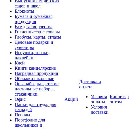
Выпускникам детских
садов и школ
Блокноты
Бумага и бумажная
продукция
Все для творчества
Гигиенические товары
Глобусы, карты, атласы
Деловые подарки и
сувениры
Игрушки, значки,
наклейки
Клей
Книги канцелярские
Наградная продукция
Обложки школьные
Доставка и
Органайзеры, детские
оплата
настольные наборы,
стаканчики
Условия
Канцеляр
Офис
Акции
оплаты
оптом
Папки для труда, для
Условия
тетрадей
доставки
Пеналы
Портфолио для
школьников и