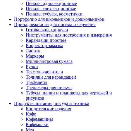
Пеналы односекционные
Пеналы трехсекционные
Пеналы тубусы, косметички
Портфолио для школьников и дошкольников
Принадлежности для письма и черчения
Готовальни, циркули
Инструменты для построения и измерения
Карандаши простые
Корректор-замазка
Ластик
Маркеры
Миллиметровая бумага
Ручки
Текстовыделители
Точилки для карандашей
Трафареты
Тренажеры для письма
Тубусы, папки и планшеты для чертежей и
рисунков
Продукты питания, посуда и техника
Кондитерские изделия
Кофе
Кофемашины
Кофемолки
Мед