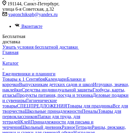
191144, Санкт-Петербург,
улица 6-я Советская, д.32
vagonchikspb@yandex.ru
Вконтакте
Бесплатная
доставка
Узнать условия бесплатной доставки
Главная
-
Каталог
-
Ежедневники и планинги
Товары к 1 Сентября
Календари
Бланки и
корочки
Выпускникам детских садов и школ
Игрушки, значки,
наклейки
Средства индивидуальной защиты
Глобусы, карты,
атласы
Продукты питания, посуда и техника
Деловые подарки
и сувениры
Гигиенические
товары
СПЕЦПРЕДЛОЖЕНИЯ
Товары для праздника
Все для
творчества
Школьные принадлежности
Пеналы
Товары для
первоклассников
Папки для труда, для
тетрадей
Клей
Принадлежности для письма и
черчения
Школьный дневник
Разное
Тетради
Ранцы, рюкзаки,
мешки и сумки для сменной обуви
Наградная