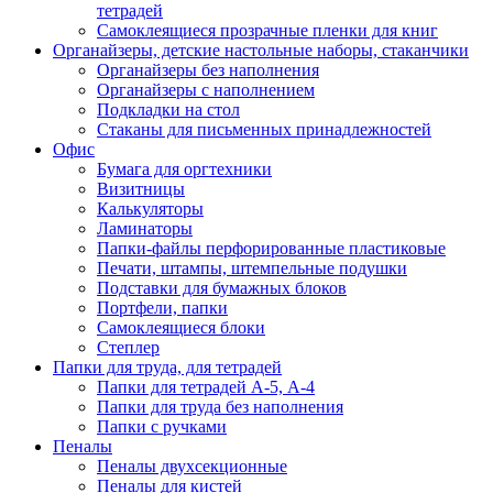
тетрадей
Самоклеящиеся прозрачные пленки для книг
Органайзеры, детские настольные наборы, стаканчики
Органайзеры без наполнения
Органайзеры с наполнением
Подкладки на стол
Стаканы для письменных принадлежностей
Офис
Бумага для оргтехники
Визитницы
Калькуляторы
Ламинаторы
Папки-файлы перфорированные пластиковые
Печати, штампы, штемпельные подушки
Подставки для бумажных блоков
Портфели, папки
Самоклеящиеся блоки
Степлер
Папки для труда, для тетрадей
Папки для тетрадей А-5, А-4
Папки для труда без наполнения
Папки с ручками
Пеналы
Пеналы двухсекционные
Пеналы для кистей