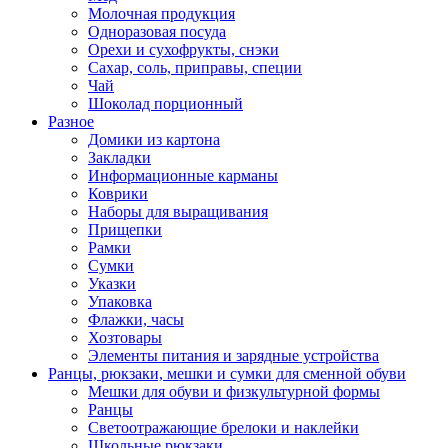
Молочная продукция
Одноразовая посуда
Орехи и сухофрукты, снэки
Сахар, соль, приправы, специи
Чай
Шоколад порционный
Разное
Домики из картона
Закладки
Информационные карманы
Коврики
Наборы для выращивания
Прищепки
Рамки
Сумки
Указки
Упаковка
Флажки, часы
Хозтовары
Элементы питания и зарядные устройства
Ранцы, рюкзаки, мешки и сумки для сменной обуви
Мешки для обуви и физкультурной формы
Ранцы
Светоотражающие брелоки и наклейки
Школьные рюкзаки