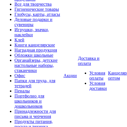
Все для творчества
Гигиенические товары
Глобусы, карты, атласы
Деловые подарки и
сувениры
Игрушки, значки,
наклейки
Клей
Книги канцелярские
Наградная продукция
Обложки школьные
Доставка и
Органайзеры, детские
оплата
настольные наборы,
стаканчики
Условия
Канцеляр
Офис
Акции
оплаты
оптом
Папки для труда, для
Условия
тетрадей
доставки
Пеналы
Портфолио для
школьников и
дошкольников
Принадлежности для
письма и черчения
Продукты питания,
посуда и техника