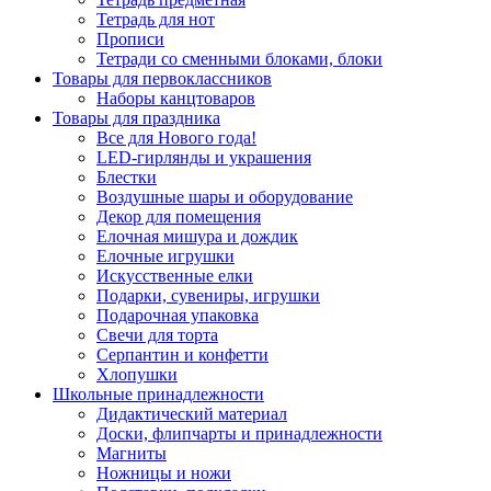
Тетрадь для нот
Прописи
Тетради со сменными блоками, блоки
Товары для первоклассников
Наборы канцтоваров
Товары для праздника
Все для Нового года!
LED-гирлянды и украшения
Блестки
Воздушные шары и оборудование
Декор для помещения
Елочная мишура и дождик
Елочные игрушки
Искусственные елки
Подарки, сувениры, игрушки
Подарочная упаковка
Свечи для торта
Серпантин и конфетти
Хлопушки
Школьные принадлежности
Дидактический материал
Доски, флипчарты и принадлежности
Магниты
Ножницы и ножи