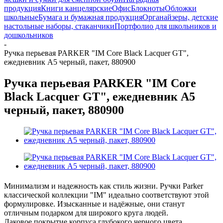
продукция
Книги канцелярские
Офис
Блокноты
Обложки
школьные
Бумага и бумажная продукция
Органайзеры, детские
настольные наборы, стаканчики
Портфолио для школьников и
дошкольников
-
Ручка перьевая PARKER "IM Core Black Lacquer GT",
ежедневник А5 черный, пакет, 880900
Ручка перьевая PARKER "IM Core
Black Lacquer GT", ежедневник А5
черный, пакет, 880900
Минимализм и надежность как стиль жизни. Ручки Parker
классической коллекции "IM" идеально соответствуют этой
формулировке. Изысканные и надёжные, они станут
отличным подарком для широкого круга людей.
Лаковое покрытие корпуса глубокого черного цвета