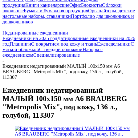
продукция
Книги канцелярские
Офис
Блокноты
Обложки
школьные
Бумага и бумажная продукция
Органайзеры, детские
настольные наборы, стаканчики
Портфолио для школьников и
дошкольников
-
Недатированные ежедневники
Ежедневники на 2025 год
Датированные ежедневники на 2026
год
Планинги
С покрытием под кожу и ткань
Еженедельники
С
мягкой обложкой
С твердой обложкой
Наборы с
ежедневником
Специализированные
-
Ежедневник недатированный МАЛЫЙ 100х150 мм А6
BRAUBERG "Metropolis Mix", под кожу, 136 л., голубой,
113307
Ежедневник недатированный
МАЛЫЙ 100х150 мм А6 BRAUBERG
"Metropolis Mix", под кожу, 136 л.,
голубой, 113307