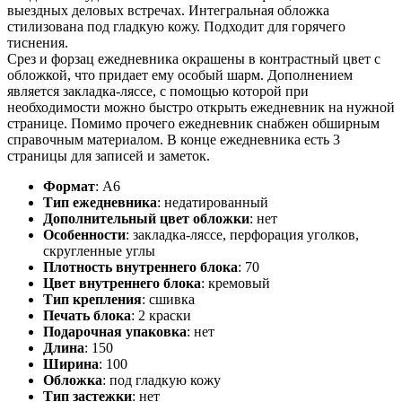
выездных деловых встречах. Интегральная обложка
стилизована под гладкую кожу. Подходит для горячего
тиснения.
Срез и форзац ежедневника окрашены в контрастный цвет с
обложкой, что придает ему особый шарм. Дополнением
является закладка-ляссе, с помощью которой при
необходимости можно быстро открыть ежедневник на нужной
странице. Помимо прочего ежедневник снабжен обширным
справочным материалом. В конце ежедневника есть 3
страницы для записей и заметок.
Формат
:
А6
Тип ежедневника
:
недатированный
Дополнительный цвет обложки
:
нет
Особенности
:
закладка-ляссе, перфорация уголков,
скругленные углы
Плотность внутреннего блока
:
70
Цвет внутреннего блока
:
кремовый
Тип крепления
:
сшивка
Печать блока
:
2 краски
Подарочная упаковка
:
нет
Длина
:
150
Ширина
:
100
Обложка
:
под гладкую кожу
Тип застежки
:
нет