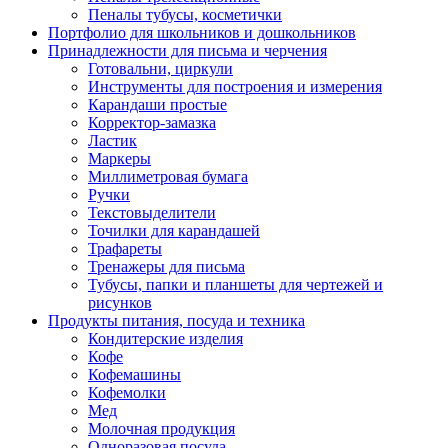
Пеналы тубусы, косметички
Портфолио для школьников и дошкольников
Принадлежности для письма и черчения
Готовальни, циркули
Инструменты для построения и измерения
Карандаши простые
Корректор-замазка
Ластик
Маркеры
Миллиметровая бумага
Ручки
Текстовыделители
Точилки для карандашей
Трафареты
Тренажеры для письма
Тубусы, папки и планшеты для чертежей и
рисунков
Продукты питания, посуда и техника
Кондитерские изделия
Кофе
Кофемашины
Кофемолки
Мед
Молочная продукция
Одноразовая посуда