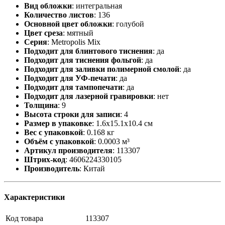
Вид обложки
:
интегральная
Количество листов
:
136
Основной цвет обложки
:
голубой
Цвет среза
:
мятный
Серия
:
Metropolis Mix
Подходит для блинтового тиснения
:
да
Подходит для тиснения фольгой
:
да
Подходит для заливки полимерной смолой
:
да
Подходит для УФ-печати
:
да
Подходит для тампопечати
:
да
Подходит для лазерной гравировки
:
нет
Толщина
:
9
Высота строки для записи
:
4
Размер в упаковке
:
1.6x15.1x10.4 см
Вес с упаковкой
:
0.168 кг
Объём с упаковкой
:
0.0003 м³
Артикул производителя
:
113307
Штрих-код
:
4606224330105
Производитель
:
Китай
Характеристики
Код товара
113307