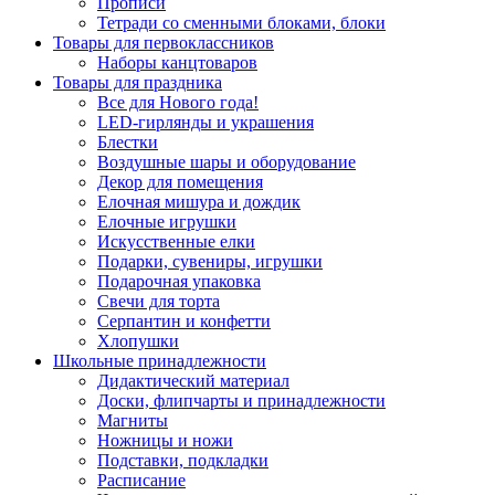
Прописи
Тетради со сменными блоками, блоки
Товары для первоклассников
Наборы канцтоваров
Товары для праздника
Все для Нового года!
LED-гирлянды и украшения
Блестки
Воздушные шары и оборудование
Декор для помещения
Елочная мишура и дождик
Елочные игрушки
Искусственные елки
Подарки, сувениры, игрушки
Подарочная упаковка
Свечи для торта
Серпантин и конфетти
Хлопушки
Школьные принадлежности
Дидактический материал
Доски, флипчарты и принадлежности
Магниты
Ножницы и ножи
Подставки, подкладки
Расписание