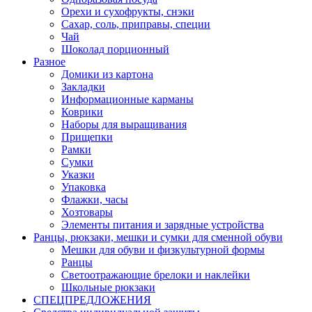
Орехи и сухофрукты, снэки
Сахар, соль, приправы, специи
Чай
Шоколад порционный
Разное
Домики из картона
Закладки
Информационные карманы
Коврики
Наборы для выращивания
Прищепки
Рамки
Сумки
Указки
Упаковка
Флажки, часы
Хозтовары
Элементы питания и зарядные устройства
Ранцы, рюкзаки, мешки и сумки для сменной обуви
Мешки для обуви и физкультурной формы
Ранцы
Светоотражающие брелоки и наклейки
Школьные рюкзаки
СПЕЦПРЕДЛОЖЕНИЯ