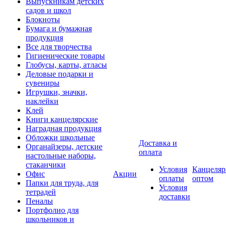
Выпускникам детских
садов и школ
Блокноты
Бумага и бумажная
продукция
Все для творчества
Гигиенические товары
Глобусы, карты, атласы
Деловые подарки и
сувениры
Игрушки, значки,
наклейки
Клей
Книги канцелярские
Наградная продукция
Обложки школьные
Доставка и
Органайзеры, детские
оплата
настольные наборы,
стаканчики
Условия
Канцеляр
Офис
Акции
оплаты
оптом
Папки для труда, для
Условия
тетрадей
доставки
Пеналы
Портфолио для
школьников и