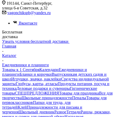
191144, Санкт-Петербург,
улица 6-я Советская, д.32
vagonchikspb@yandex.ru
Вконтакте
Бесплатная
доставка
Узнать условия бесплатной доставки
Главная
-
Каталог
-
Ежедневники и планинги
Товары к 1 Сентября
Календари
Ежедневники и
планинги
Бланки и корочки
Выпускникам детских садов и
школ
Игрушки, значки, наклейки
Средства индивидуальной
защиты
Глобусы, карты, атласы
Продукты питания, посуда и
техника
Деловые подарки и сувениры
Гигиенические
товары
СПЕЦПРЕДЛОЖЕНИЯ
Товары для праздника
Все для
творчества
Школьные принадлежности
Пеналы
Товары для
первоклассников
Папки для труда, для
тетрадей
Клей
Принадлежности для письма и
черчения
Школьный дневник
Разное
Тетради
Ранцы, рюкзаки,
мешки и сумки для сменной обуви
Наградная