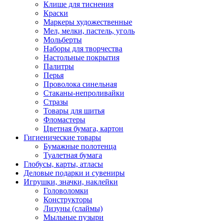
Клише для тиснения
Краски
Маркеры художественные
Мел, мелки, пастель, уголь
Мольберты
Наборы для творчества
Настольные покрытия
Палитры
Перья
Проволока синельная
Стаканы-непроливайки
Стразы
Товары для шитья
Фломастеры
Цветная бумага, картон
Гигиенические товары
Бумажные полотенца
Туалетная бумага
Глобусы, карты, атласы
Деловые подарки и сувениры
Игрушки, значки, наклейки
Головоломки
Конструкторы
Лизуны (слаймы)
Мыльные пузыри