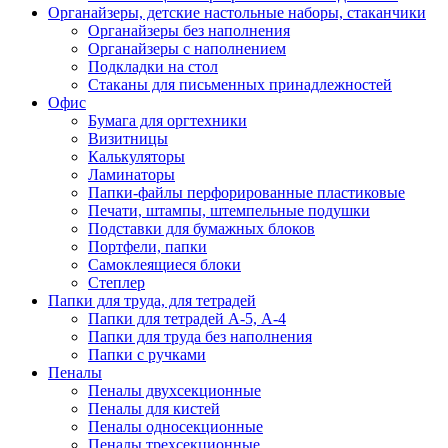
Органайзеры, детские настольные наборы, стаканчики
Органайзеры без наполнения
Органайзеры с наполнением
Подкладки на стол
Стаканы для письменных принадлежностей
Офис
Бумага для оргтехники
Визитницы
Калькуляторы
Ламинаторы
Папки-файлы перфорированные пластиковые
Печати, штампы, штемпельные подушки
Подставки для бумажных блоков
Портфели, папки
Самоклеящиеся блоки
Степлер
Папки для труда, для тетрадей
Папки для тетрадей А-5, А-4
Папки для труда без наполнения
Папки с ручками
Пеналы
Пеналы двухсекционные
Пеналы для кистей
Пеналы односекционные
Пеналы трехсекционные