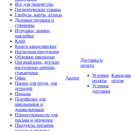
Все для творчества
Гигиенические товары
Глобусы, карты, атласы
Деловые подарки и
сувениры
Игрушки, значки,
наклейки
Клей
Книги канцелярские
Наградная продукция
Обложки школьные
Доставка и
Органайзеры, детские
оплата
настольные наборы,
стаканчики
Условия
Канцеляр
Офис
Акции
оплаты
оптом
Папки для труда, для
Условия
тетрадей
доставки
Пеналы
Портфолио для
школьников и
дошкольников
Принадлежности для
письма и черчения
Продукты питания,
посуда и техника