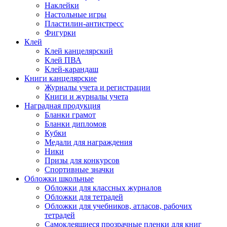
Наклейки
Настольные игры
Пластилин-антистресс
Фигурки
Клей
Клей канцелярский
Клей ПВА
Клей-карандаш
Книги канцелярские
Журналы учета и регистрации
Книги и журналы учета
Наградная продукция
Бланки грамот
Бланки дипломов
Кубки
Медали для награждения
Ники
Призы для конкурсов
Спортивные значки
Обложки школьные
Обложки для классных журналов
Обложки для тетрадей
Обложки для учебников, атласов, рабочих
тетрадей
Самоклеящиеся прозрачные пленки для книг