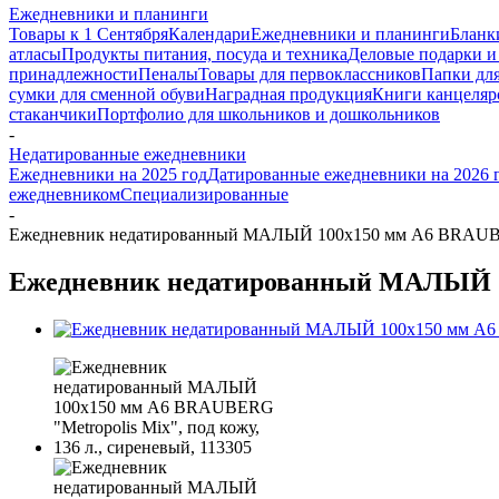
Ежедневники и планинги
Товары к 1 Сентября
Календари
Ежедневники и планинги
Бланк
атласы
Продукты питания, посуда и техника
Деловые подарки и
принадлежности
Пеналы
Товары для первоклассников
Папки для
сумки для сменной обуви
Наградная продукция
Книги канцеляр
стаканчики
Портфолио для школьников и дошкольников
-
Недатированные ежедневники
Ежедневники на 2025 год
Датированные ежедневники на 2026 
ежедневником
Специализированные
-
Ежедневник недатированный МАЛЫЙ 100х150 мм А6 BRAUBERG "
Ежедневник недатированный МАЛЫЙ 100