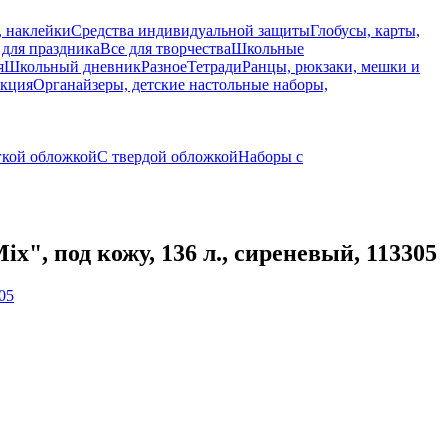
, наклейки
Средства индивидуальной защиты
Глобусы, карты,
 для праздника
Все для творчества
Школьные
я
Школьный дневник
Разное
Тетради
Ранцы, рюкзаки, мешки и
укция
Органайзеры, детские настольные наборы,
гкой обложкой
С твердой обложкой
Наборы с
 под кожу, 136 л., сиреневый, 113305