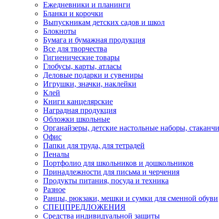
Ежедневники и планинги
Бланки и корочки
Выпускникам детских садов и школ
Блокноты
Бумага и бумажная продукция
Все для творчества
Гигиенические товары
Глобусы, карты, атласы
Деловые подарки и сувениры
Игрушки, значки, наклейки
Клей
Книги канцелярские
Наградная продукция
Обложки школьные
Органайзеры, детские настольные наборы, стаканч
Офис
Папки для труда, для тетрадей
Пеналы
Портфолио для школьников и дошкольников
Принадлежности для письма и черчения
Продукты питания, посуда и техника
Разное
Ранцы, рюкзаки, мешки и сумки для сменной обуви
СПЕЦПРЕДЛОЖЕНИЯ
Средства индивидуальной защиты