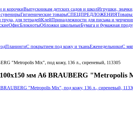
и и корочки
Выпускникам детских садов и школ
Игрушки, значки
 сувениры
Гигиенические товары
СПЕЦПРЕДЛОЖЕНИЯ
Товары
 труда, для тетрадей
Клей
Принадлежности для письма и черчени
ские
Офис
Блокноты
Обложки школьные
Бумага и бумажная прод
год
Планинги
С покрытием под кожу и ткань
Еженедельники
С мя
Metropolis Mix", под кожу, 136 л., сиреневый, 113305
х150 мм А6 BRAUBERG "Metropolis Mix",