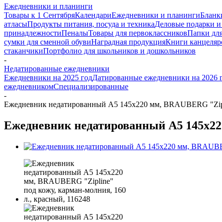
Ежедневники и планинги
Товары к 1 Сентября
Календари
Ежедневники и планинги
Бланк
атласы
Продукты питания, посуда и техника
Деловые подарки и
принадлежности
Пеналы
Товары для первоклассников
Папки для
сумки для сменной обуви
Наградная продукция
Книги канцеляр
стаканчики
Портфолио для школьников и дошкольников
-
Недатированные ежедневники
Ежедневники на 2025 год
Датированные ежедневники на 2026 
ежедневником
Специализированные
-
Ежедневник недатированный А5 145х220 мм, BRAUBERG "Ziplin
Ежедневник недатированный А5 145х220