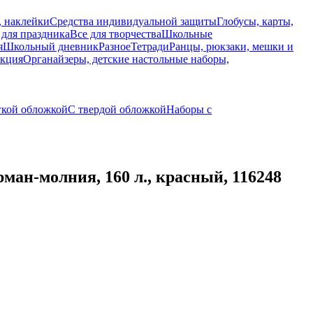
, наклейки
Средства индивидуальной защиты
Глобусы, карты,
 для праздника
Все для творчества
Школьные
я
Школьный дневник
Разное
Тетради
Ранцы, рюкзаки, мешки и
укция
Органайзеры, детские настольные наборы,
гкой обложкой
С твердой обложкой
Наборы с
ан-молния, 160 л., красный, 116248