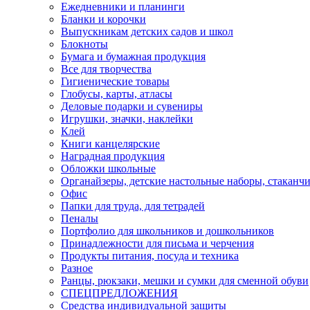
Ежедневники и планинги
Бланки и корочки
Выпускникам детских садов и школ
Блокноты
Бумага и бумажная продукция
Все для творчества
Гигиенические товары
Глобусы, карты, атласы
Деловые подарки и сувениры
Игрушки, значки, наклейки
Клей
Книги канцелярские
Наградная продукция
Обложки школьные
Органайзеры, детские настольные наборы, стаканч
Офис
Папки для труда, для тетрадей
Пеналы
Портфолио для школьников и дошкольников
Принадлежности для письма и черчения
Продукты питания, посуда и техника
Разное
Ранцы, рюкзаки, мешки и сумки для сменной обуви
СПЕЦПРЕДЛОЖЕНИЯ
Средства индивидуальной защиты