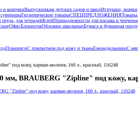
и и корочки
Выпускникам детских садов и школ
Игрушки, значки
 сувениры
Гигиенические товары
СПЕЦПРЕДЛОЖЕНИЯ
Товары
 труда, для тетрадей
Клей
Принадлежности для письма и черчени
ские
Офис
Блокноты
Обложки школьные
Бумага и бумажная прод
год
Планинги
С покрытием под кожу и ткань
Еженедельники
С мя
e" под кожу, карман-молния, 160 л., красный, 116248
 мм, BRAUBERG "Zipline" под кожу, карм