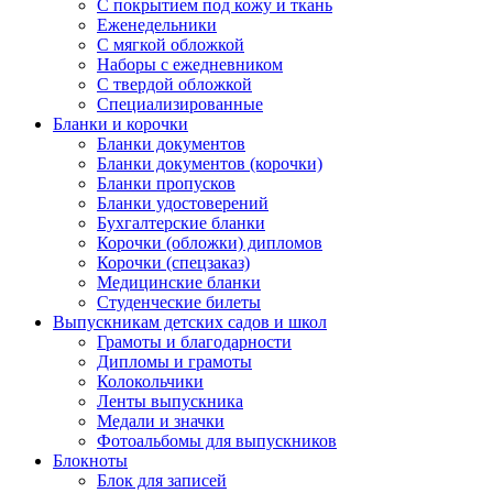
С покрытием под кожу и ткань
Еженедельники
С мягкой обложкой
Наборы с ежедневником
С твердой обложкой
Специализированные
Бланки и корочки
Бланки документов
Бланки документов (корочки)
Бланки пропусков
Бланки удостоверений
Бухгалтерские бланки
Корочки (обложки) дипломов
Корочки (спецзаказ)
Медицинские бланки
Студенческие билеты
Выпускникам детских садов и школ
Грамоты и благодарности
Дипломы и грамоты
Колокольчики
Ленты выпускника
Медали и значки
Фотоальбомы для выпускников
Блокноты
Блок для записей