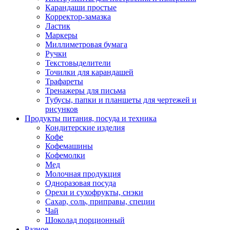
Карандаши простые
Корректор-замазка
Ластик
Маркеры
Миллиметровая бумага
Ручки
Текстовыделители
Точилки для карандашей
Трафареты
Тренажеры для письма
Тубусы, папки и планшеты для чертежей и
рисунков
Продукты питания, посуда и техника
Кондитерские изделия
Кофе
Кофемашины
Кофемолки
Мед
Молочная продукция
Одноразовая посуда
Орехи и сухофрукты, снэки
Сахар, соль, приправы, специи
Чай
Шоколад порционный
Разное