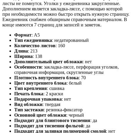
листы не помнутся. Уголки у ежедневника закругленные.
Дополнением является закладка-ляссе, с помощью которой
при необходимости можно быстро открыть нужную страницу.
Ежедневник снабжен обширным справочным материалом. В
конце имеются 7 страниц для записей и заметок.
Формат
:
А5
Тип ежедневника
:
недатированный
Количество листов
:
160
Длина
:
213
Ширина
:
138
Дополнительный цвет обложки
:
нет
Особенности
:
закладка-ляссе, перфорация уголков,
справочная информация, скругленные углы
Плотность внутреннего блока
:
70
Цвет внутреннего блока
:
белый
Тип крепления
:
сшивка
Печать блока
:
2 краски
Подарочная упаковка
:
нет
Вид обложки
:
твердая
Тип застежки
:
резинка-фиксатор
Основной цвет обложки
:
черный
Подходит для блинтового тиснения
:
да
Подходит для тиснения фольгой
:
да
Подходит для заливки полимерной смолой
:
нет