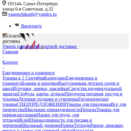
191144, Санкт-Петербург,
улица 6-я Советская, д.32
vagonchikspb@yandex.ru
Вконтакте
Бесплатная
доставка
Узнать условия бесплатной доставки
Главная
-
Каталог
-
Ежедневники и планинги
Товары к 1 Сентября
Календари
Ежедневники и
планинги
Бланки и корочки
Выпускникам детских садов и
школ
Игрушки, значки, наклейки
Средства индивидуальной
защиты
Глобусы, карты, атласы
Продукты питания, посуда и
техника
Деловые подарки и сувениры
Гигиенические
товары
СПЕЦПРЕДЛОЖЕНИЯ
Товары для праздника
Все для
творчества
Школьные принадлежности
Пеналы
Товары для
первоклассников
Папки для труда, для
тетрадей
Клей
Принадлежности для письма и
черчения
Школьный дневник
Разное
Тетради
Ранцы, рюкзаки,
мешки и сумки для сменной обуви
Наградная