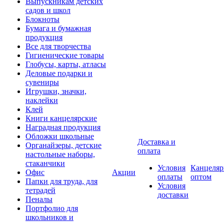
Выпускникам детских
садов и школ
Блокноты
Бумага и бумажная
продукция
Все для творчества
Гигиенические товары
Глобусы, карты, атласы
Деловые подарки и
сувениры
Игрушки, значки,
наклейки
Клей
Книги канцелярские
Наградная продукция
Обложки школьные
Доставка и
Органайзеры, детские
оплата
настольные наборы,
стаканчики
Условия
Канцеляр
Офис
Акции
оплаты
оптом
Папки для труда, для
Условия
тетрадей
доставки
Пеналы
Портфолио для
школьников и