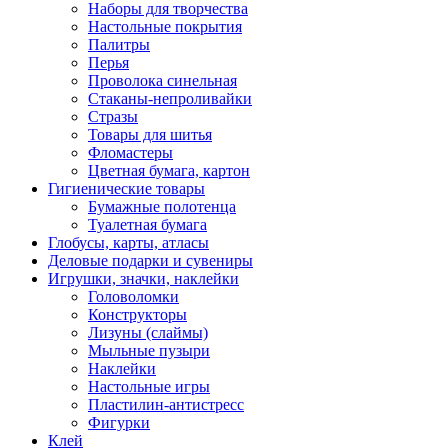
Наборы для творчества
Настольные покрытия
Палитры
Перья
Проволока синельная
Стаканы-непроливайки
Стразы
Товары для шитья
Фломастеры
Цветная бумага, картон
Гигиенические товары
Бумажные полотенца
Туалетная бумага
Глобусы, карты, атласы
Деловые подарки и сувениры
Игрушки, значки, наклейки
Головоломки
Конструкторы
Лизуны (слаймы)
Мыльные пузыри
Наклейки
Настольные игры
Пластилин-антистресс
Фигурки
Клей