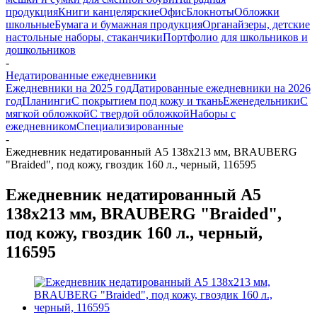
продукция
Книги канцелярские
Офис
Блокноты
Обложки
школьные
Бумага и бумажная продукция
Органайзеры, детские
настольные наборы, стаканчики
Портфолио для школьников и
дошкольников
-
Недатированные ежедневники
Ежедневники на 2025 год
Датированные ежедневники на 2026
год
Планинги
С покрытием под кожу и ткань
Еженедельники
С
мягкой обложкой
С твердой обложкой
Наборы с
ежедневником
Специализированные
-
Ежедневник недатированный А5 138х213 мм, BRAUBERG
"Braided", под кожу, гвоздик 160 л., черный, 116595
Ежедневник недатированный А5
138х213 мм, BRAUBERG "Braided",
под кожу, гвоздик 160 л., черный,
116595