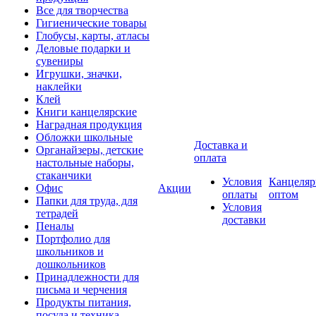
Все для творчества
Гигиенические товары
Глобусы, карты, атласы
Деловые подарки и
сувениры
Игрушки, значки,
наклейки
Клей
Книги канцелярские
Наградная продукция
Обложки школьные
Доставка и
Органайзеры, детские
оплата
настольные наборы,
стаканчики
Условия
Канцеляр
Офис
Акции
оплаты
оптом
Папки для труда, для
Условия
тетрадей
доставки
Пеналы
Портфолио для
школьников и
дошкольников
Принадлежности для
письма и черчения
Продукты питания,
посуда и техника