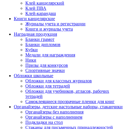
Клей канцелярский
Клей ПВА
Клей-карандаш
Книги канцелярские
Журналы учета и регистрации
Книги и журналы учета
Наградная продукция
Бланки грамот
Бланки дипломов
Кубки
Медали для награждения
Ники
Призы для конкурсов
Спортивные значки
Обложки школьные
Обложки для классных журналов
Обложки для тетрадей
Обложки для учебников, атласов, рабочих
тетрадей
Самоклеящиеся прозрачные пленки для книг
Органайзеры, детские настольные наборы, стаканчики
Органайзеры без наполнения
Органайзеры с наполнением
Подкладки на стол
Стаканы для письменных принадлежностей