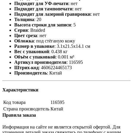
Подходит для УФ-печати
:
нет
Подходит для тампопечати
:
нет
Подходит для лазерной гравировки
:
нет
Толщина
:
20
Высота строки для записи
:
5
Серия
:
Braided
Цвет среза
:
нет
Обложка
:
под стёганую кожу
Размер в упаковке
:
3.1x21.5x14.1 см
Вес с упаковкой
:
0.438 кг
Объём с упаковкой
:
0.001 м³
Артикул производителя
:
116595
Штрих-код
:
4606224465173
Производитель
:
Китай
Характеристики
Код товара
116595
Страна производитель
Китай
Правила заказа
Информация на сайте не является открытой офертой. Для
уточнения деталей заказа свяжитесь по телефону с нашим