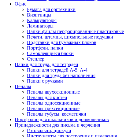
Офис
Бумага для оргтехники
Визитницы
Калькуляторы
Ламинаторы
Папки-файлы перфорированные пластиковые
Печати, штампы, штемпельные подушки
Подставки для бумажных блоков
Портфели, папки
Самоклеящиеся блоки
Степлер
Папки для труда, для тетрадей
Папки для тетрадей А-5, А-4
Папки для труда без наполнения
Папки с ручками
Пеналы
Пеналы двухсекционные
Пеналы для кистей
Пеналы односекционные
Пеналы трехсекционные
Пеналы тубусы, косметички
Портфолио для школьников и дошкольников
Принадлежности для письма и черчения
Готовальни, циркули
Инструменты для построения и измерения