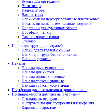
Бумага для оргтехники
Визитницы
Калькуляторы
Ламинаторы
Папки-файлы перфорированные пластиковые
Печати, штампы, штемпельные подушки
Подставки для бумажных блоков
Портфели, папки
Самоклеящиеся блоки
Степлер
Папки для труда, для тетрадей
Папки для тетрадей А-5, А-4
Папки для труда без наполнения
Папки с ручками
Пеналы
Пеналы двухсекционные
Пеналы для кистей
Пеналы односекционные
Пеналы трехсекционные
Пеналы тубусы, косметички
Портфолио для школьников и дошкольников
Принадлежности для письма и черчения
Готовальни, циркули
Инструменты для построения и измерения
Карандаши простые