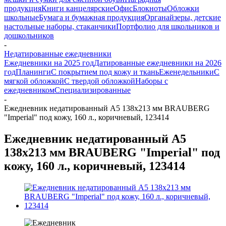
продукция
Книги канцелярские
Офис
Блокноты
Обложки
школьные
Бумага и бумажная продукция
Органайзеры, детские
настольные наборы, стаканчики
Портфолио для школьников и
дошкольников
-
Недатированные ежедневники
Ежедневники на 2025 год
Датированные ежедневники на 2026
год
Планинги
С покрытием под кожу и ткань
Еженедельники
С
мягкой обложкой
С твердой обложкой
Наборы с
ежедневником
Специализированные
-
Ежедневник недатированный А5 138х213 мм BRAUBERG
"Imperial" под кожу, 160 л., коричневый, 123414
Ежедневник недатированный А5
138х213 мм BRAUBERG "Imperial" под
кожу, 160 л., коричневый, 123414