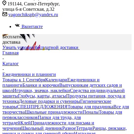
191144, Санкт-Петербург,
улица 6-я Советская, д.32
vagonchikspb@yandex.ru
Вконтакте
Бесплатная
доставка
Узнать условия бесплатной доставки
Главная
-
Каталог
-
Ежедневники и планинги
Товары к 1 Сентября
Календари
Ежедневники и
планинги
Бланки и корочки
Выпускникам детских садов и
школ
Игрушки, значки, наклейки
Средства индивидуальной
защиты
Глобусы, карты, атласы
Продукты питания, посуда и
техника
Деловые подарки и сувениры
Гигиенические
товары
СПЕЦПРЕДЛОЖЕНИЯ
Товары для праздника
Все для
творчества
Школьные принадлежности
Пеналы
Товары для
первоклассников
Папки для труда, для
тетрадей
Клей
Принадлежности для письма и
черчения
Школьный дневник
Разное
Тетради
Ранцы, рюкзаки,
мешки и сумки для сменной обуви
Наградная