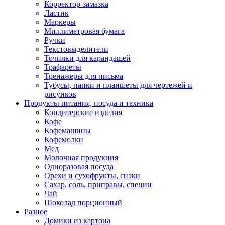
Корректор-замазка
Ластик
Маркеры
Миллиметровая бумага
Ручки
Текстовыделители
Точилки для карандашей
Трафареты
Тренажеры для письма
Тубусы, папки и планшеты для чертежей и
рисунков
Продукты питания, посуда и техника
Кондитерские изделия
Кофе
Кофемашины
Кофемолки
Мед
Молочная продукция
Одноразовая посуда
Орехи и сухофрукты, снэки
Сахар, соль, приправы, специи
Чай
Шоколад порционный
Разное
Домики из картона