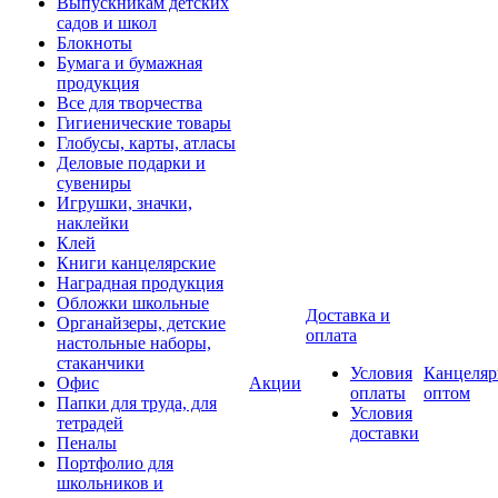
Выпускникам детских
садов и школ
Блокноты
Бумага и бумажная
продукция
Все для творчества
Гигиенические товары
Глобусы, карты, атласы
Деловые подарки и
сувениры
Игрушки, значки,
наклейки
Клей
Книги канцелярские
Наградная продукция
Обложки школьные
Доставка и
Органайзеры, детские
оплата
настольные наборы,
стаканчики
Условия
Канцеляр
Офис
Акции
оплаты
оптом
Папки для труда, для
Условия
тетрадей
доставки
Пеналы
Портфолио для
школьников и