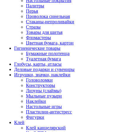
Настольные покрытия
Палитры
Перья
Проволока синельная
Стаканы-непроливайки
Стразы
Товары для шитья
Фломастеры
Цветная бумага, картон
Гигиенические товары
Бумажные полотенца
Туалетная бумага
Глобусы, карты, атласы
Деловые подарки и сувениры
Игрушки, значки, наклейки
Головоломки
Конструкторы
Лизуны (слаймы)
Мыльные пузыри
Наклейки
Настольные игры
Пластилин-антистресс
Фигурки
Клей
Клей канцелярский