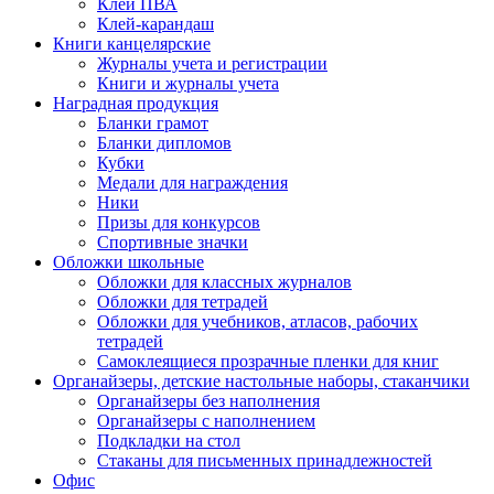
Клей ПВА
Клей-карандаш
Книги канцелярские
Журналы учета и регистрации
Книги и журналы учета
Наградная продукция
Бланки грамот
Бланки дипломов
Кубки
Медали для награждения
Ники
Призы для конкурсов
Спортивные значки
Обложки школьные
Обложки для классных журналов
Обложки для тетрадей
Обложки для учебников, атласов, рабочих
тетрадей
Самоклеящиеся прозрачные пленки для книг
Органайзеры, детские настольные наборы, стаканчики
Органайзеры без наполнения
Органайзеры с наполнением
Подкладки на стол
Стаканы для письменных принадлежностей
Офис