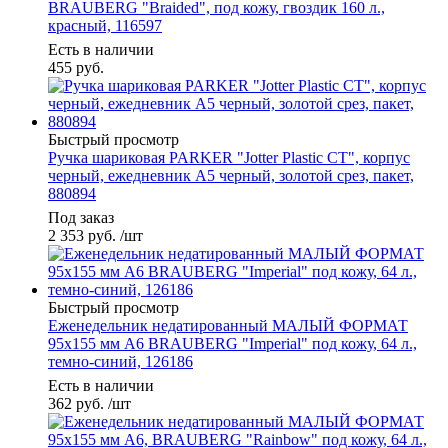
BRAUBERG "Braided", под кожу, гвоздик 160 л.,
красный, 116597
Есть в наличии
455
руб.
Быстрый просмотр
Ручка шариковая PARKER "Jotter Plastic CT", корпус
черный, ежедневник А5 черный, золотой срез, пакет,
880894
Под заказ
2 353
руб.
/шт
Быстрый просмотр
Еженедельник недатированный МАЛЫЙ ФОРМАТ
95х155 мм А6 BRAUBERG "Imperial" под кожу, 64 л.,
темно-синий, 126186
Есть в наличии
362
руб.
/шт