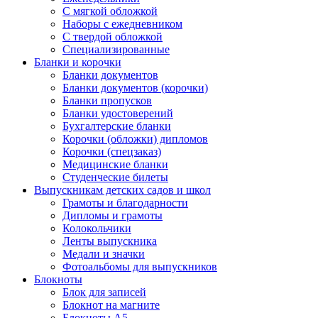
С мягкой обложкой
Наборы с ежедневником
С твердой обложкой
Специализированные
Бланки и корочки
Бланки документов
Бланки документов (корочки)
Бланки пропусков
Бланки удостоверений
Бухгалтерские бланки
Корочки (обложки) дипломов
Корочки (спецзаказ)
Медицинские бланки
Студенческие билеты
Выпускникам детских садов и школ
Грамоты и благодарности
Дипломы и грамоты
Колокольчики
Ленты выпускника
Медали и значки
Фотоальбомы для выпускников
Блокноты
Блок для записей
Блокнот на магните
Блокноты А5