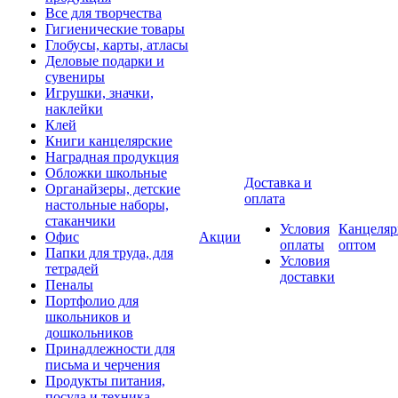
Все для творчества
Гигиенические товары
Глобусы, карты, атласы
Деловые подарки и
сувениры
Игрушки, значки,
наклейки
Клей
Книги канцелярские
Наградная продукция
Обложки школьные
Доставка и
Органайзеры, детские
оплата
настольные наборы,
стаканчики
Условия
Канцеляр
Офис
Акции
оплаты
оптом
Папки для труда, для
Условия
тетрадей
доставки
Пеналы
Портфолио для
школьников и
дошкольников
Принадлежности для
письма и черчения
Продукты питания,
посуда и техника