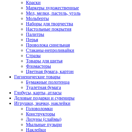
Краски
Маркеры художественные
Мел, мелки, пастель, уголь
Мольберты
Наборы для творчества
Настольные покрытия
Палитры
Перья
Проволока синельная
Стаканы-непроливайки
Стразы
Товары для шитья
Фломастеры
Цветная бумага, картон
Гигиенические товары
Бумажные полотенца
Туалетная бумага
Глобусы, карты, атласы
Деловые подарки и сувениры
Игрушки, значки, наклейки
Головоломки
Конструкторы
Лизуны (слаймы)
Мыльные пузыри
Наклейки