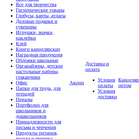
Все для творчества
Гигиенические товары
Глобусы, карты, атласы
Деловые подарки и
сувениры
Игрушки, значки,
наклейки
Клей
Книги канцелярские
Наградная продукция
Обложки школьные
Доставка и
Органайзеры, детские
оплата
настольные наборы,
стаканчики
Условия
Канцеляр
Офис
Акции
оплаты
оптом
Папки для труда, для
Условия
тетрадей
доставки
Пеналы
Портфолио для
школьников и
дошкольников
Принадлежности для
письма и черчения
Продукты питания,
посуда и техника