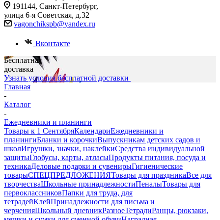
191144, Санкт-Петербург,
улица 6-я Советская, д.32
vagonchikspb@yandex.ru
Вконтакте
Бесплатная
доставка
Узнать условия бесплатной доставки
Главная
-
Каталог
-
Ежедневники и планинги
Товары к 1 Сентября
Календари
Ежедневники и
планинги
Бланки и корочки
Выпускникам детских садов и
школ
Игрушки, значки, наклейки
Средства индивидуальной
защиты
Глобусы, карты, атласы
Продукты питания, посуда и
техника
Деловые подарки и сувениры
Гигиенические
товары
СПЕЦПРЕДЛОЖЕНИЯ
Товары для праздника
Все для
творчества
Школьные принадлежности
Пеналы
Товары для
первоклассников
Папки для труда, для
тетрадей
Клей
Принадлежности для письма и
черчения
Школьный дневник
Разное
Тетради
Ранцы, рюкзаки,
мешки и сумки для сменной обуви
Наградная