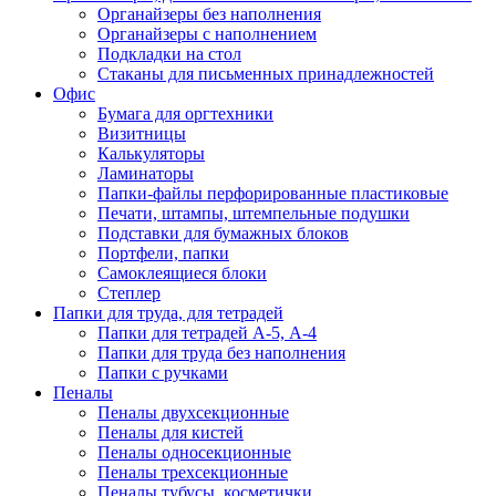
Органайзеры без наполнения
Органайзеры с наполнением
Подкладки на стол
Стаканы для письменных принадлежностей
Офис
Бумага для оргтехники
Визитницы
Калькуляторы
Ламинаторы
Папки-файлы перфорированные пластиковые
Печати, штампы, штемпельные подушки
Подставки для бумажных блоков
Портфели, папки
Самоклеящиеся блоки
Степлер
Папки для труда, для тетрадей
Папки для тетрадей А-5, А-4
Папки для труда без наполнения
Папки с ручками
Пеналы
Пеналы двухсекционные
Пеналы для кистей
Пеналы односекционные
Пеналы трехсекционные
Пеналы тубусы, косметички