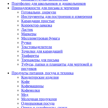
Портфолио для школьников и дошкольников
Принадлежности для письма и черчения
Готовальни, циркули
Инструменты для построения и измерения
Карандаши простые
Корректор-замазка
Ластик
Маркеры
Миллиметровая бумага
Ручки
Текстовыделители
Точилки для карандашей
Трафареты
Тренажеры для письма
Тубусы, папки и планшеты для чертежей и
рисунков
Продукты питания, посуда и техника
Кондитерские изделия
Кофе
Кофемашины
Кофемолки
Мед
Молочная продукция
Одноразовая посуда
Орехи и сухофрукты, снэки