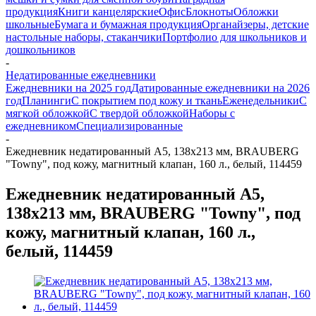
продукция
Книги канцелярские
Офис
Блокноты
Обложки
школьные
Бумага и бумажная продукция
Органайзеры, детские
настольные наборы, стаканчики
Портфолио для школьников и
дошкольников
-
Недатированные ежедневники
Ежедневники на 2025 год
Датированные ежедневники на 2026
год
Планинги
С покрытием под кожу и ткань
Еженедельники
С
мягкой обложкой
С твердой обложкой
Наборы с
ежедневником
Специализированные
-
Ежедневник недатированный А5, 138х213 мм, BRAUBERG
"Towny", под кожу, магнитный клапан, 160 л., белый, 114459
Ежедневник недатированный А5,
138х213 мм, BRAUBERG "Towny", под
кожу, магнитный клапан, 160 л.,
белый, 114459