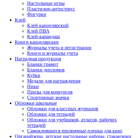
Настольные игры
Пластилин-антистресс
Фигурки
Клей
Клей канцелярский
Клей ПВА
Клей-карандаш
Книги канцелярские
Журналы учета и регистрации
Книги и журналы учета
Наградная продукция
Бланки грамот
Бланки дипломов
Кубки
Медали для награждения
Ники
Призы для конкурсов
Спортивные значки
Обложки школьные
Обложки для классных журналов
Обложки для тетрадей
Обложки для учебников, атласов, рабочих
тетрадей
Самоклеящиеся прозрачные пленки для книг
Органайзеры, детские настольные наборы, стаканчики