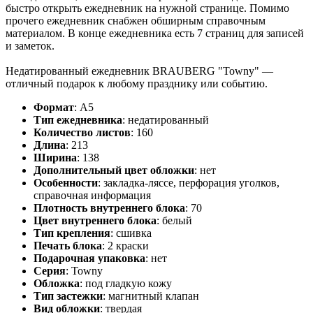
быстро открыть ежедневник на нужной странице. Помимо
прочего ежедневник снабжен обширным справочным
материалом. В конце ежедневника есть 7 страниц для записей
и заметок.
Недатированный ежедневник BRAUBERG "Towny" —
отличный подарок к любому празднику или событию.
Формат
:
А5
Тип ежедневника
:
недатированный
Количество листов
:
160
Длина
:
213
Ширина
:
138
Дополнительный цвет обложки
:
нет
Особенности
:
закладка-ляссе, перфорация уголков,
справочная информация
Плотность внутреннего блока
:
70
Цвет внутреннего блока
:
белый
Тип крепления
:
сшивка
Печать блока
:
2 краски
Подарочная упаковка
:
нет
Серия
:
Towny
Обложка
:
под гладкую кожу
Тип застежки
:
магнитный клапан
Вид обложки
:
твердая