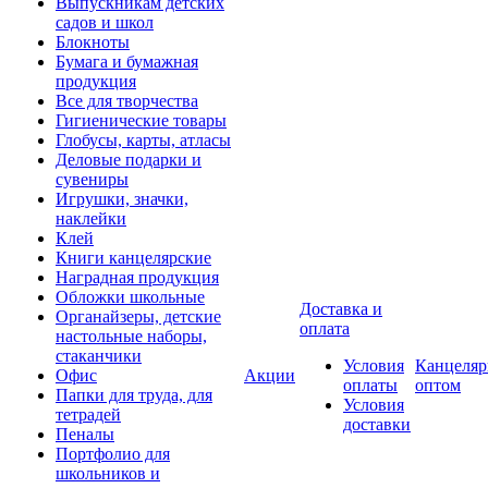
Выпускникам детских
садов и школ
Блокноты
Бумага и бумажная
продукция
Все для творчества
Гигиенические товары
Глобусы, карты, атласы
Деловые подарки и
сувениры
Игрушки, значки,
наклейки
Клей
Книги канцелярские
Наградная продукция
Обложки школьные
Доставка и
Органайзеры, детские
оплата
настольные наборы,
стаканчики
Условия
Канцеляр
Офис
Акции
оплаты
оптом
Папки для труда, для
Условия
тетрадей
доставки
Пеналы
Портфолио для
школьников и