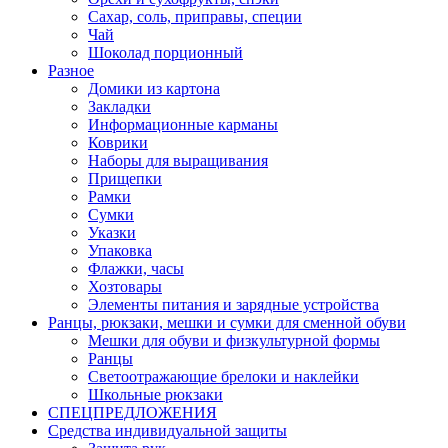
Сахар, соль, приправы, специи
Чай
Шоколад порционный
Разное
Домики из картона
Закладки
Информационные карманы
Коврики
Наборы для выращивания
Прищепки
Рамки
Сумки
Указки
Упаковка
Флажки, часы
Хозтовары
Элементы питания и зарядные устройства
Ранцы, рюкзаки, мешки и сумки для сменной обуви
Мешки для обуви и физкультурной формы
Ранцы
Светоотражающие брелоки и наклейки
Школьные рюкзаки
СПЕЦПРЕДЛОЖЕНИЯ
Средства индивидуальной защиты