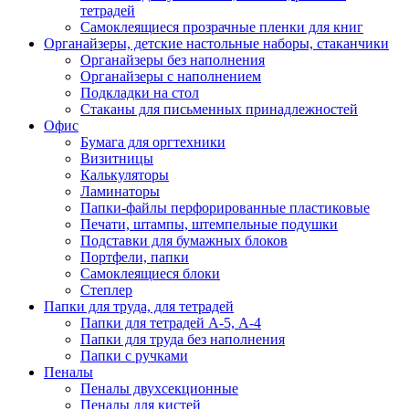
тетрадей
Самоклеящиеся прозрачные пленки для книг
Органайзеры, детские настольные наборы, стаканчики
Органайзеры без наполнения
Органайзеры с наполнением
Подкладки на стол
Стаканы для письменных принадлежностей
Офис
Бумага для оргтехники
Визитницы
Калькуляторы
Ламинаторы
Папки-файлы перфорированные пластиковые
Печати, штампы, штемпельные подушки
Подставки для бумажных блоков
Портфели, папки
Самоклеящиеся блоки
Степлер
Папки для труда, для тетрадей
Папки для тетрадей А-5, А-4
Папки для труда без наполнения
Папки с ручками
Пеналы
Пеналы двухсекционные
Пеналы для кистей