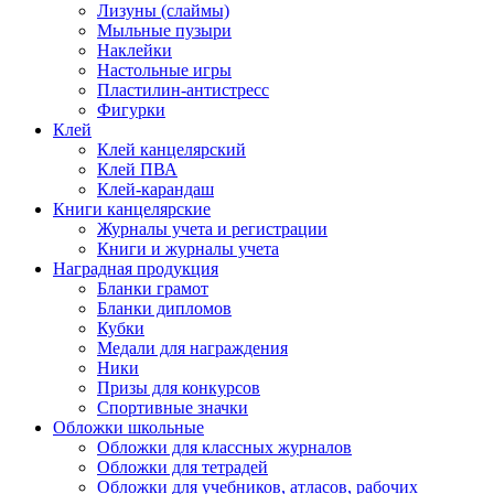
Лизуны (слаймы)
Мыльные пузыри
Наклейки
Настольные игры
Пластилин-антистресс
Фигурки
Клей
Клей канцелярский
Клей ПВА
Клей-карандаш
Книги канцелярские
Журналы учета и регистрации
Книги и журналы учета
Наградная продукция
Бланки грамот
Бланки дипломов
Кубки
Медали для награждения
Ники
Призы для конкурсов
Спортивные значки
Обложки школьные
Обложки для классных журналов
Обложки для тетрадей
Обложки для учебников, атласов, рабочих