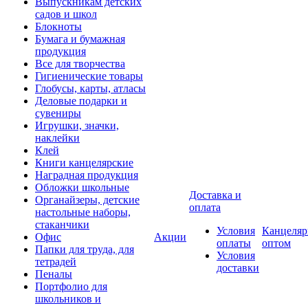
Выпускникам детских
садов и школ
Блокноты
Бумага и бумажная
продукция
Все для творчества
Гигиенические товары
Глобусы, карты, атласы
Деловые подарки и
сувениры
Игрушки, значки,
наклейки
Клей
Книги канцелярские
Наградная продукция
Обложки школьные
Доставка и
Органайзеры, детские
оплата
настольные наборы,
стаканчики
Условия
Канцеляр
Офис
Акции
оплаты
оптом
Папки для труда, для
Условия
тетрадей
доставки
Пеналы
Портфолио для
школьников и