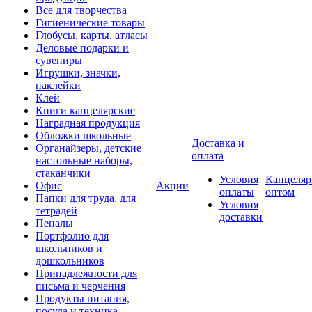
Все для творчества
Гигиенические товары
Глобусы, карты, атласы
Деловые подарки и
сувениры
Игрушки, значки,
наклейки
Клей
Книги канцелярские
Наградная продукция
Обложки школьные
Доставка и
Органайзеры, детские
оплата
настольные наборы,
стаканчики
Условия
Канцеляр
Офис
Акции
оплаты
оптом
Папки для труда, для
Условия
тетрадей
доставки
Пеналы
Портфолио для
школьников и
дошкольников
Принадлежности для
письма и черчения
Продукты питания,
посуда и техника