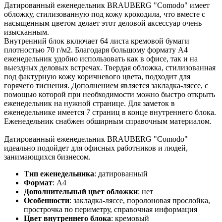
Датированный еженедельник BRAUBERG "Comodo" имеет
обложку, стилизованную под кожу крокодила, что вместе с
насыщенным цветом делает этот деловой аксессуар очень
изысканным.
Внутренний блок включает 64 листа кремовой бумаги
плотностью 70 г/м2. Благодаря большому формату А4
еженедельник удобно использовать как в офисе, так и на
выездных деловых встречах. Твердая обложка, стилизованная
под фактурную кожу коричневого цвета, подходит для
горячего тиснения. Дополнением является закладка-ляссе, с
помощью которой при необходимости можно быстро открыть
еженедельник на нужной странице. Для заметок в
еженедельнике имеется 7 страниц в конце внутреннего блока.
Еженедельник снабжен обширным справочным материалом.
Датированный еженедельник BRAUBERG "Comodo"
идеально подойдет для офисных работников и людей,
занимающихся бизнесом.
Тип еженедельника
:
датированный
Формат
:
А4
Дополнительный цвет обложки
:
нет
Особенности
:
закладка-ляссе, поролоновая прослойка,
прострочка по периметру, справочная информация
Цвет внутреннего блока
:
кремовый