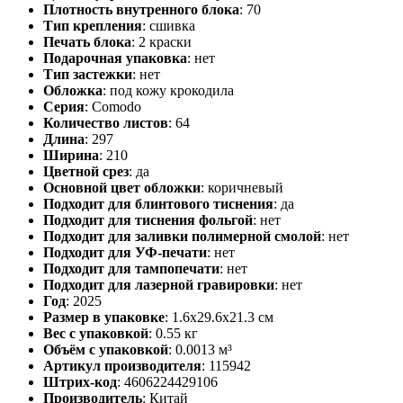
Плотность внутренного блока
:
70
Тип крепления
:
сшивка
Печать блока
:
2 краски
Подарочная упаковка
:
нет
Тип застежки
:
нет
Обложка
:
под кожу крокодила
Серия
:
Comodo
Количество листов
:
64
Длина
:
297
Ширина
:
210
Цветной срез
:
да
Основной цвет обложки
:
коричневый
Подходит для блинтового тиснения
:
да
Подходит для тиснения фольгой
:
нет
Подходит для заливки полимерной смолой
:
нет
Подходит для УФ-печати
:
нет
Подходит для тампопечати
:
нет
Подходит для лазерной гравировки
:
нет
Год
:
2025
Размер в упаковке
:
1.6x29.6x21.3 см
Вес с упаковкой
:
0.55 кг
Объём с упаковкой
:
0.0013 м³
Артикул производителя
:
115942
Штрих-код
:
4606224429106
Производитель
:
Китай