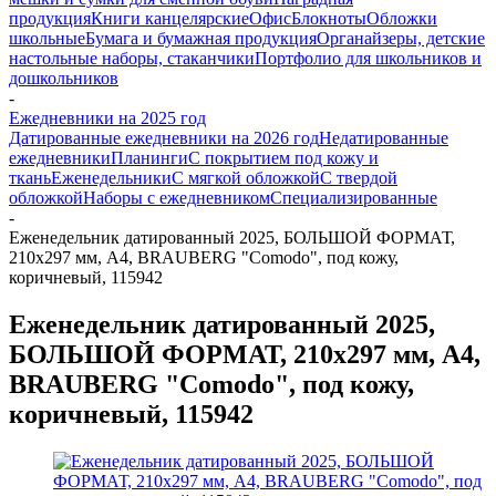
продукция
Книги канцелярские
Офис
Блокноты
Обложки
школьные
Бумага и бумажная продукция
Органайзеры, детские
настольные наборы, стаканчики
Портфолио для школьников и
дошкольников
-
Ежедневники на 2025 год
Датированные ежедневники на 2026 год
Недатированные
ежедневники
Планинги
С покрытием под кожу и
ткань
Еженедельники
С мягкой обложкой
С твердой
обложкой
Наборы с ежедневником
Специализированные
-
Еженедельник датированный 2025, БОЛЬШОЙ ФОРМАТ,
210х297 мм, А4, BRAUBERG "Comodo", под кожу,
коричневый, 115942
Еженедельник датированный 2025,
БОЛЬШОЙ ФОРМАТ, 210х297 мм, А4,
BRAUBERG "Comodo", под кожу,
коричневый, 115942