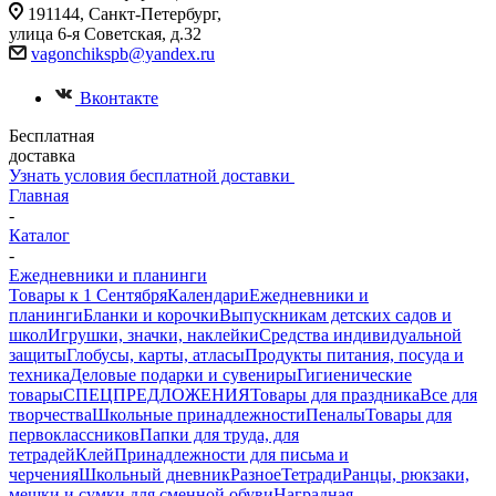
191144, Санкт-Петербург,
улица 6-я Советская, д.32
vagonchikspb@yandex.ru
Вконтакте
Бесплатная
доставка
Узнать условия бесплатной доставки
Главная
-
Каталог
-
Ежедневники и планинги
Товары к 1 Сентября
Календари
Ежедневники и
планинги
Бланки и корочки
Выпускникам детских садов и
школ
Игрушки, значки, наклейки
Средства индивидуальной
защиты
Глобусы, карты, атласы
Продукты питания, посуда и
техника
Деловые подарки и сувениры
Гигиенические
товары
СПЕЦПРЕДЛОЖЕНИЯ
Товары для праздника
Все для
творчества
Школьные принадлежности
Пеналы
Товары для
первоклассников
Папки для труда, для
тетрадей
Клей
Принадлежности для письма и
черчения
Школьный дневник
Разное
Тетради
Ранцы, рюкзаки,
мешки и сумки для сменной обуви
Наградная