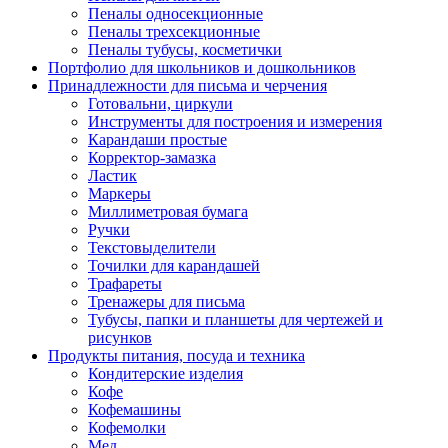
Пеналы односекционные
Пеналы трехсекционные
Пеналы тубусы, косметички
Портфолио для школьников и дошкольников
Принадлежности для письма и черчения
Готовальни, циркули
Инструменты для построения и измерения
Карандаши простые
Корректор-замазка
Ластик
Маркеры
Миллиметровая бумага
Ручки
Текстовыделители
Точилки для карандашей
Трафареты
Тренажеры для письма
Тубусы, папки и планшеты для чертежей и
рисунков
Продукты питания, посуда и техника
Кондитерские изделия
Кофе
Кофемашины
Кофемолки
Мед