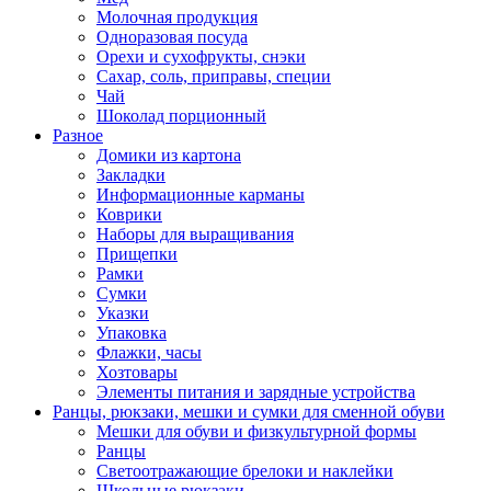
Молочная продукция
Одноразовая посуда
Орехи и сухофрукты, снэки
Сахар, соль, приправы, специи
Чай
Шоколад порционный
Разное
Домики из картона
Закладки
Информационные карманы
Коврики
Наборы для выращивания
Прищепки
Рамки
Сумки
Указки
Упаковка
Флажки, часы
Хозтовары
Элементы питания и зарядные устройства
Ранцы, рюкзаки, мешки и сумки для сменной обуви
Мешки для обуви и физкультурной формы
Ранцы
Светоотражающие брелоки и наклейки
Школьные рюкзаки