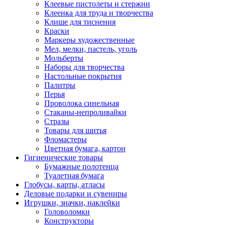
Клеевые пистолеты и стержни
Клеенка для труда и творчества
Клише для тиснения
Краски
Маркеры художественные
Мел, мелки, пастель, уголь
Мольберты
Наборы для творчества
Настольные покрытия
Палитры
Перья
Проволока синельная
Стаканы-непроливайки
Стразы
Товары для шитья
Фломастеры
Цветная бумага, картон
Гигиенические товары
Бумажные полотенца
Туалетная бумага
Глобусы, карты, атласы
Деловые подарки и сувениры
Игрушки, значки, наклейки
Головоломки
Конструкторы