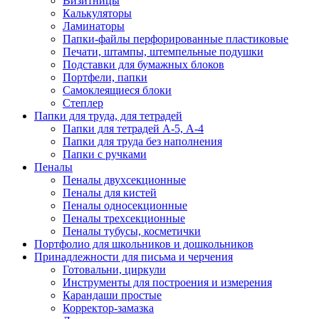
Визитницы
Калькуляторы
Ламинаторы
Папки-файлы перфорированные пластиковые
Печати, штампы, штемпельные подушки
Подставки для бумажных блоков
Портфели, папки
Самоклеящиеся блоки
Степлер
Папки для труда, для тетрадей
Папки для тетрадей А-5, А-4
Папки для труда без наполнения
Папки с ручками
Пеналы
Пеналы двухсекционные
Пеналы для кистей
Пеналы односекционные
Пеналы трехсекционные
Пеналы тубусы, косметички
Портфолио для школьников и дошкольников
Принадлежности для письма и черчения
Готовальни, циркули
Инструменты для построения и измерения
Карандаши простые
Корректор-замазка