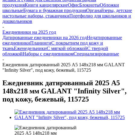
продукция
Книги канцелярские
Офис
Блокноты
Обложки
школьные
Бумага и бумажная продукция
Органайзеры, детские
настольные наборы, стаканчики
Портфолио для школьников и
дошкольников
-
Ежедневники на 2025 год
Датированные ежедневники на 2026 год
Недатированные
ежедневники
Планинги
С покрытием под кожу и
ткань
Еженедельники
С мягкой обложкой
С твердой
обложкой
Наборы с ежедневником
Специализированные
-
Ежедневник датированный 2025 А5 148х218 мм GALANT
"Infinity Silver", под кожу, бежевый, 115725
Ежедневник датированный 2025 А5
148х218 мм GALANT "Infinity Silver",
под кожу, бежевый, 115725