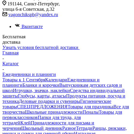
191144, Санкт-Петербург,
улица 6-я Советская, д.32
vagonchikspb@yandex.ru
Вконтакте
Бесплатная
доставка
Узнать условия бесплатной доставки
Главная
-
Каталог
-
Ежедневники и планинги
Товары к 1 Сентября
Календари
Ежедневники и
планинги
Бланки и корочки
Выпускникам детских садов и
школ
Игрушки, значки, наклейки
Средства индивидуальной
защиты
Глобусы, карты, атласы
Продукты питания, посуда и
техника
Деловые подарки и сувениры
Гигиенические
товары
СПЕЦПРЕДЛОЖЕНИЯ
Товары для праздника
Все для
творчества
Школьные принадлежности
Пеналы
Товары для
первоклассников
Папки для труда, для
тетрадей
Клей
Принадлежности для письма и
черчения
Школьный дневник
Разное
Тетради
Ранцы, рюкзаки,
мешки и сумки для сменной обуви
Наградная