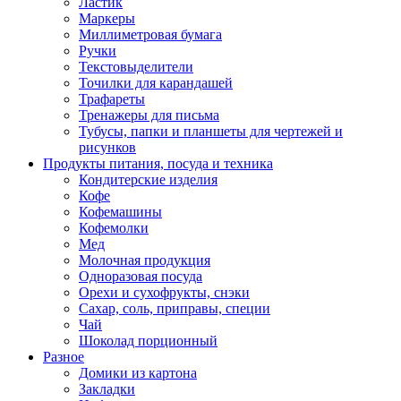
Ластик
Маркеры
Миллиметровая бумага
Ручки
Текстовыделители
Точилки для карандашей
Трафареты
Тренажеры для письма
Тубусы, папки и планшеты для чертежей и
рисунков
Продукты питания, посуда и техника
Кондитерские изделия
Кофе
Кофемашины
Кофемолки
Мед
Молочная продукция
Одноразовая посуда
Орехи и сухофрукты, снэки
Сахар, соль, приправы, специи
Чай
Шоколад порционный
Разное
Домики из картона
Закладки