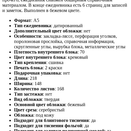
материалом. В конце ежедневника есть 6 страниц для записей
и заметок. Выполнен в бежевом цвете.
Формат
:
А5
Тип ежедневника
:
датированный
Дополнительный цвет обложки
:
нет
Особенности
:
закладка-ляссе, перфорация уголков,
поролоновая прослойка, справочная информация,
скругленные углы, вырубка блока, металлические углы
Плотность внутреннего блока
:
70
Цвет внутреннего блока
:
кремовый
Тип крепления
:
сшивка
Печать блока
:
2 краски
Подарочная упаковка
:
нет
Длина
:
218
Ширина
:
148
Количество листов
:
168
Тип застежки
:
нет
Вид обложки
:
твердая
Основной цвет обложки
:
бежевый
Цвет среза
:
серебристый
Обложка
:
под кожу
Подходит для блинтового тиснения
:
да
Подходит для тиснения фольгой
:
да
Подходит для заливки полимерной смолой
:
да