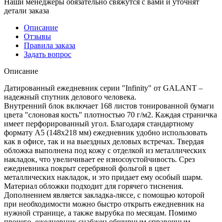
Наши менеджеры обязательно свяжутся с вами и уточнят
детали заказа
Описание
Отзывы
Правила заказа
Задать вопрос
Описание
Датированный ежедневник серии "Infinity" от GALANT –
надежный спутник делового человека.
Внутренний блок включает 168 листов тонированной бумаги
цвета "слоновая кость" плотностью 70 г/м2. Каждая страничка
имеет перфорированный угол. Благодаря стандартному
формату А5 (148х218 мм) ежедневник удобно использовать
как в офисе, так и на выездных деловых встречах. Твердая
обложка выполнена под кожу с отделкой из металлических
накладок, что увеличивает ее износоустойчивость. Срез
ежедневника покрыт серебряной фольгой в цвет
металлических накладок, и это придает ему особый шарм.
Материал обложки подходит для горячего тиснения.
Дополнением является закладка-ляссе, с помощью которой
при необходимости можно быстро открыть ежедневник на
нужной странице, а также вырубка по месяцам. Помимо
прочего, ежедневник снабжен обширным справочным