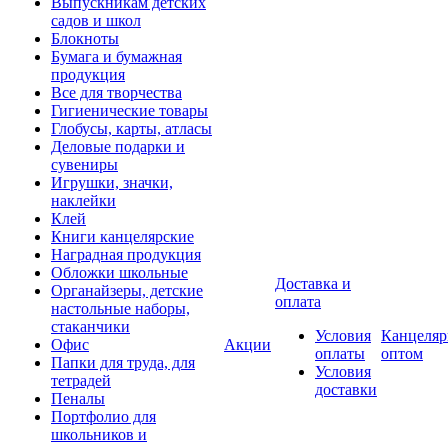
Выпускникам детских
садов и школ
Блокноты
Бумага и бумажная
продукция
Все для творчества
Гигиенические товары
Глобусы, карты, атласы
Деловые подарки и
сувениры
Игрушки, значки,
наклейки
Клей
Книги канцелярские
Наградная продукция
Обложки школьные
Доставка и
Органайзеры, детские
оплата
настольные наборы,
стаканчики
Условия
Канцеляр
Офис
Акции
оплаты
оптом
Папки для труда, для
Условия
тетрадей
доставки
Пеналы
Портфолио для
школьников и