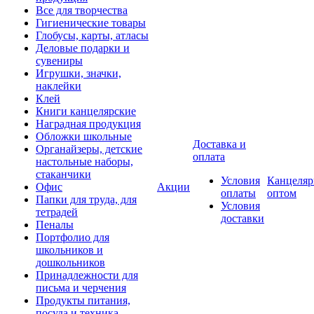
Все для творчества
Гигиенические товары
Глобусы, карты, атласы
Деловые подарки и
сувениры
Игрушки, значки,
наклейки
Клей
Книги канцелярские
Наградная продукция
Обложки школьные
Доставка и
Органайзеры, детские
оплата
настольные наборы,
стаканчики
Условия
Канцеляр
Офис
Акции
оплаты
оптом
Папки для труда, для
Условия
тетрадей
доставки
Пеналы
Портфолио для
школьников и
дошкольников
Принадлежности для
письма и черчения
Продукты питания,
посуда и техника