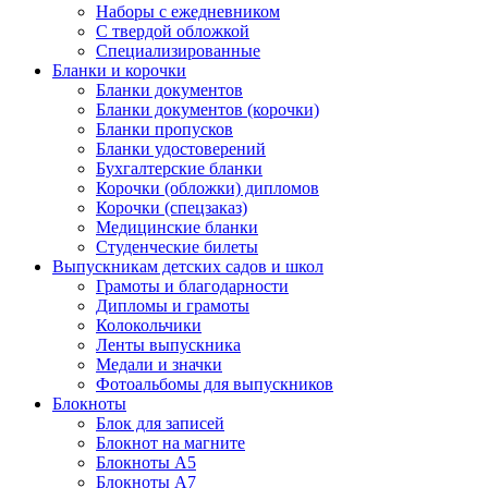
Наборы с ежедневником
С твердой обложкой
Специализированные
Бланки и корочки
Бланки документов
Бланки документов (корочки)
Бланки пропусков
Бланки удостоверений
Бухгалтерские бланки
Корочки (обложки) дипломов
Корочки (спецзаказ)
Медицинские бланки
Студенческие билеты
Выпускникам детских садов и школ
Грамоты и благодарности
Дипломы и грамоты
Колокольчики
Ленты выпускника
Медали и значки
Фотоальбомы для выпускников
Блокноты
Блок для записей
Блокнот на магните
Блокноты А5
Блокноты А7