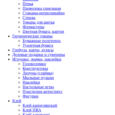
Перья
Проволока синельная
Стаканы-непроливайки
Стразы
Товары для шитья
Фломастеры
Цветная бумага, картон
Гигиенические товары
Бумажные полотенца
Туалетная бумага
Глобусы, карты, атласы
Деловые подарки и сувениры
Игрушки, значки, наклейки
Головоломки
Конструкторы
Лизуны (слаймы)
Мыльные пузыри
Наклейки
Настольные игры
Пластилин-антистресс
Фигурки
Клей
Клей канцелярский
Клей ПВА
Клей-карандаш