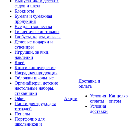
Выпускникам детских
садов и школ
Блокноты
Бумага и бумажная
продукция
Все для творчества
Гигиенические товары
Глобусы, карты, атласы
Деловые подарки и
сувениры
Игрушки, значки,
наклейки
Клей
Книги канцелярские
Наградная продукция
Обложки школьные
Доставка и
Органайзеры, детские
оплата
настольные наборы,
стаканчики
Условия
Канцеляр
Офис
Акции
оплаты
оптом
Папки для труда, для
Условия
тетрадей
доставки
Пеналы
Портфолио для
школьников и