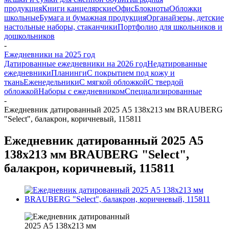
продукция
Книги канцелярские
Офис
Блокноты
Обложки
школьные
Бумага и бумажная продукция
Органайзеры, детские
настольные наборы, стаканчики
Портфолио для школьников и
дошкольников
-
Ежедневники на 2025 год
Датированные ежедневники на 2026 год
Недатированные
ежедневники
Планинги
С покрытием под кожу и
ткань
Еженедельники
С мягкой обложкой
С твердой
обложкой
Наборы с ежедневником
Специализированные
-
Ежедневник датированный 2025 А5 138x213 мм BRAUBERG
"Select", балакрон, коричневый, 115811
Ежедневник датированный 2025 А5
138x213 мм BRAUBERG "Select",
балакрон, коричневый, 115811