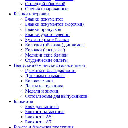
С твердой обложкой
Специализированные
Бланки и корочки
Бланки документов
Бланки документов (корочки)
Бланки пропусков
Бланки удостоверений
Бухгалтерские бланки
Корочки (обложки) дипломов
Корочки (спецзаказ)
Медицинские бланки
Студенческие билеты
Выпускникам детских садов и школ
Грамоты и благодарности
Дипломы и грамоты
Колокольчики
Ленты выпускника
Медали и значки
Фотоальбомы для выпускников
Блокноты
Блок для записей
Блокнот на магните
Блокноты А5
Блокноты А7
Бумага и бумажная продукция