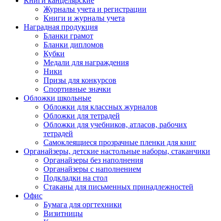
Книги канцелярские
Журналы учета и регистрации
Книги и журналы учета
Наградная продукция
Бланки грамот
Бланки дипломов
Кубки
Медали для награждения
Ники
Призы для конкурсов
Спортивные значки
Обложки школьные
Обложки для классных журналов
Обложки для тетрадей
Обложки для учебников, атласов, рабочих
тетрадей
Самоклеящиеся прозрачные пленки для книг
Органайзеры, детские настольные наборы, стаканчики
Органайзеры без наполнения
Органайзеры с наполнением
Подкладки на стол
Стаканы для письменных принадлежностей
Офис
Бумага для оргтехники
Визитницы