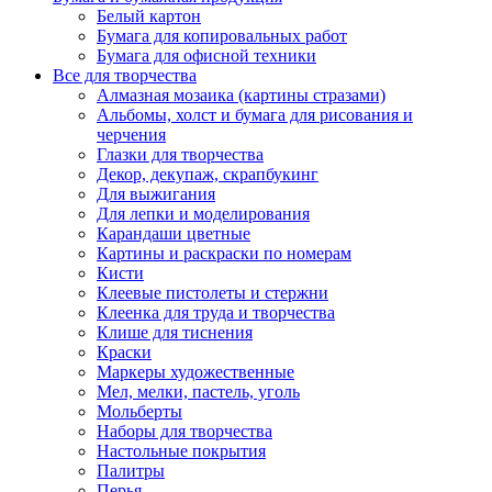
Белый картон
Бумага для копировальных работ
Бумага для офисной техники
Все для творчества
Алмазная мозаика (картины стразами)
Альбомы, холст и бумага для рисования и
черчения
Глазки для творчества
Декор, декупаж, скрапбукинг
Для выжигания
Для лепки и моделирования
Карандаши цветные
Картины и раскраски по номерам
Кисти
Клеевые пистолеты и стержни
Клеенка для труда и творчества
Клише для тиснения
Краски
Маркеры художественные
Мел, мелки, пастель, уголь
Мольберты
Наборы для творчества
Настольные покрытия
Палитры
Перья