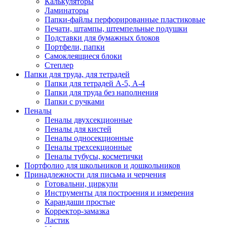
Калькуляторы
Ламинаторы
Папки-файлы перфорированные пластиковые
Печати, штампы, штемпельные подушки
Подставки для бумажных блоков
Портфели, папки
Самоклеящиеся блоки
Степлер
Папки для труда, для тетрадей
Папки для тетрадей А-5, А-4
Папки для труда без наполнения
Папки с ручками
Пеналы
Пеналы двухсекционные
Пеналы для кистей
Пеналы односекционные
Пеналы трехсекционные
Пеналы тубусы, косметички
Портфолио для школьников и дошкольников
Принадлежности для письма и черчения
Готовальни, циркули
Инструменты для построения и измерения
Карандаши простые
Корректор-замазка
Ластик