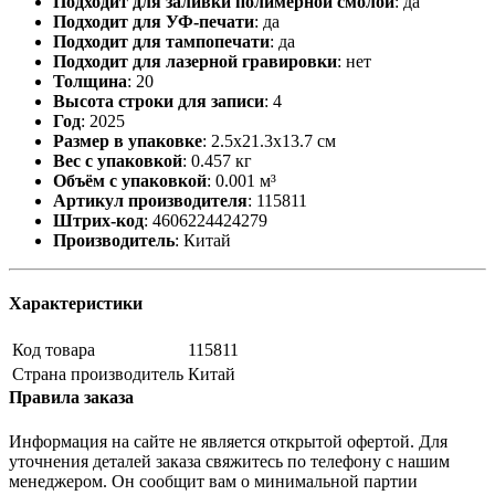
Подходит для заливки полимерной смолой
:
да
Подходит для УФ-печати
:
да
Подходит для тампопечати
:
да
Подходит для лазерной гравировки
:
нет
Толщина
:
20
Высота строки для записи
:
4
Год
:
2025
Размер в упаковке
:
2.5x21.3x13.7 см
Вес с упаковкой
:
0.457 кг
Объём с упаковкой
:
0.001 м³
Артикул производителя
:
115811
Штрих-код
:
4606224424279
Производитель
:
Китай
Характеристики
Код товара
115811
Страна производитель
Китай
Правила заказа
Информация на сайте не является открытой офертой. Для
уточнения деталей заказа свяжитесь по телефону с нашим
менеджером. Он сообщит вам о минимальной партии