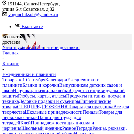
191144, Санкт-Петербург,
улица 6-я Советская, д.32
vagonchikspb@yandex.ru
Вконтакте
Бесплатная
доставка
Узнать условия бесплатной доставки
Главная
-
Каталог
-
Ежедневники и планинги
Товары к 1 Сентября
Календари
Ежедневники и
планинги
Бланки и корочки
Выпускникам детских садов и
школ
Игрушки, значки, наклейки
Средства индивидуальной
защиты
Глобусы, карты, атласы
Продукты питания, посуда и
техника
Деловые подарки и сувениры
Гигиенические
товары
СПЕЦПРЕДЛОЖЕНИЯ
Товары для праздника
Все для
творчества
Школьные принадлежности
Пеналы
Товары для
первоклассников
Папки для труда, для
тетрадей
Клей
Принадлежности для письма и
черчения
Школьный дневник
Разное
Тетради
Ранцы, рюкзаки,
мешки и сумки для сменной обуви
Наградная