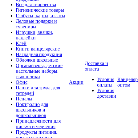
Все для творчества
Гигиенические товары
Глобусы, карты, атласы
Деловые подарки и
сувениры
Игрушки, значки,
наклейки
Клей
Книги канцелярские
Наградная продукция
Обложки школьные
Доставка и
Органайзеры, детские
оплата
настольные наборы,
стаканчики
Условия
Канцеляр
Офис
Акции
оплаты
оптом
Папки для труда, для
Условия
тетрадей
доставки
Пеналы
Портфолио для
школьников и
дошкольников
Принадлежности для
письма и черчения
Продукты питания,
посуда и техника