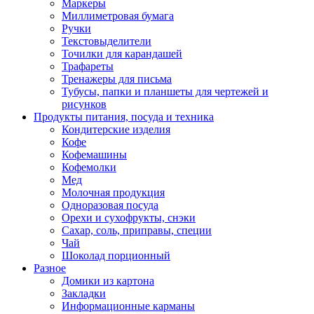
Маркеры
Миллиметровая бумага
Ручки
Текстовыделители
Точилки для карандашей
Трафареты
Тренажеры для письма
Тубусы, папки и планшеты для чертежей и
рисунков
Продукты питания, посуда и техника
Кондитерские изделия
Кофе
Кофемашины
Кофемолки
Мед
Молочная продукция
Одноразовая посуда
Орехи и сухофрукты, снэки
Сахар, соль, приправы, специи
Чай
Шоколад порционный
Разное
Домики из картона
Закладки
Информационные карманы