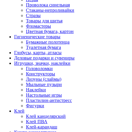
Проволока синельная
Стаканы-непроливайки
Стразы
Товары для шитья
Фломастеры
Цветная бумага, картон
Гигиенические товары
Бумажные полотенца
Туалетная бумага
Глобусы, карты, атласы
Деловые подарки и сувениры
Игрушки, значки, наклейки
Головоломки
Конструкторы
Лизуны (слаймы)
Мыльные пузыри
Наклейки
Настольные игры
Пластилин-антистресс
Фигурки
Клей
Клей канцелярский
Клей ПВА
Клей-карандаш