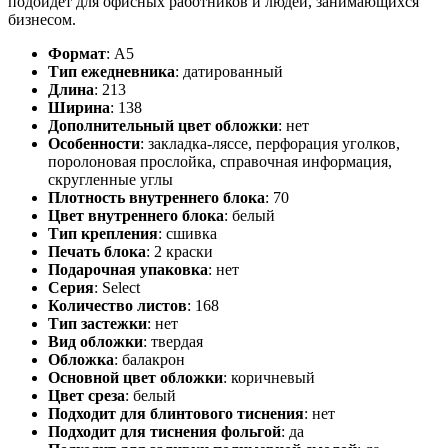
подойдет для офисных работников и людей, занимающихся
бизнесом.
Формат
:
А5
Тип ежедневника
:
датированный
Длина
:
213
Ширина
:
138
Дополнительный цвет обложки
:
нет
Особенности
:
закладка-ляссе, перфорация уголков,
поролоновая прослойка, справочная информация,
скругленные углы
Плотность внутреннего блока
:
70
Цвет внутреннего блока
:
белый
Тип крепления
:
сшивка
Печать блока
:
2 краски
Подарочная упаковка
:
нет
Серия
:
Select
Количество листов
:
168
Тип застежки
:
нет
Вид обложки
:
твердая
Обложка
:
балакрон
Основной цвет обложки
:
коричневый
Цвет среза
:
белый
Подходит для блинтового тиснения
:
нет
Подходит для тиснения фольгой
:
да