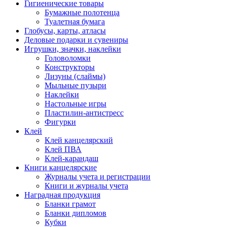
Гигиенические товары
Бумажные полотенца
Туалетная бумага
Глобусы, карты, атласы
Деловые подарки и сувениры
Игрушки, значки, наклейки
Головоломки
Конструкторы
Лизуны (слаймы)
Мыльные пузыри
Наклейки
Настольные игры
Пластилин-антистресс
Фигурки
Клей
Клей канцелярский
Клей ПВА
Клей-карандаш
Книги канцелярские
Журналы учета и регистрации
Книги и журналы учета
Наградная продукция
Бланки грамот
Бланки дипломов
Кубки