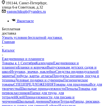
191144, Санкт-Петербург,
улица 6-я Советская, д.32
vagonchikspb@yandex.ru
Вконтакте
Бесплатная
доставка
Узнать условия бесплатной доставки
Главная
-
Каталог
-
Ежедневники и планинги
Товары к 1 Сентября
Календари
Ежедневники и
планинги
Бланки и корочки
Выпускникам детских садов и
школ
Игрушки, значки, наклейки
Средства индивидуальной
защиты
Глобусы, карты, атласы
Продукты питания, посуда и
техника
Деловые подарки и сувениры
Гигиенические
товары
СПЕЦПРЕДЛОЖЕНИЯ
Товары для праздника
Все для
творчества
Школьные принадлежности
Пеналы
Товары для
первоклассников
Папки для труда, для
тетрадей
Клей
Принадлежности для письма и
черчения
Школьный дневник
Разное
Тетради
Ранцы, рюкзаки,
мешки и сумки для сменной обуви
Наградная