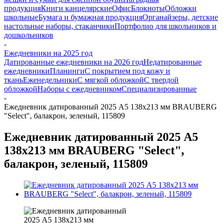
продукция
Книги канцелярские
Офис
Блокноты
Обложки
школьные
Бумага и бумажная продукция
Органайзеры, детские
настольные наборы, стаканчики
Портфолио для школьников и
дошкольников
-
Ежедневники на 2025 год
Датированные ежедневники на 2026 год
Недатированные
ежедневники
Планинги
С покрытием под кожу и
ткань
Еженедельники
С мягкой обложкой
С твердой
обложкой
Наборы с ежедневником
Специализированные
-
Ежедневник датированный 2025 А5 138x213 мм BRAUBERG
"Select", балакрон, зеленый, 115809
Ежедневник датированный 2025 А5
138x213 мм BRAUBERG "Select",
балакрон, зеленый, 115809