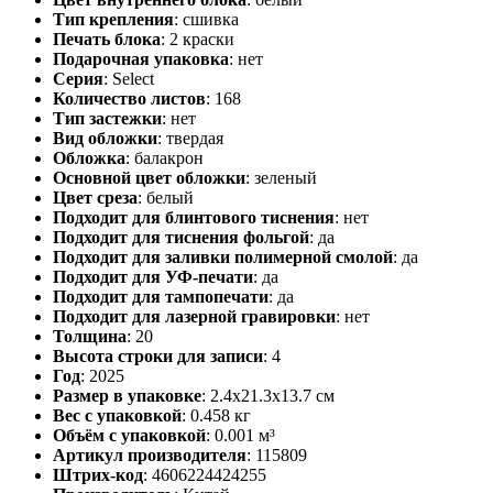
Тип крепления
:
сшивка
Печать блока
:
2 краски
Подарочная упаковка
:
нет
Серия
:
Select
Количество листов
:
168
Тип застежки
:
нет
Вид обложки
:
твердая
Обложка
:
балакрон
Основной цвет обложки
:
зеленый
Цвет среза
:
белый
Подходит для блинтового тиснения
:
нет
Подходит для тиснения фольгой
:
да
Подходит для заливки полимерной смолой
:
да
Подходит для УФ-печати
:
да
Подходит для тампопечати
:
да
Подходит для лазерной гравировки
:
нет
Толщина
:
20
Высота строки для записи
:
4
Год
:
2025
Размер в упаковке
:
2.4x21.3x13.7 см
Вес с упаковкой
:
0.458 кг
Объём с упаковкой
:
0.001 м³
Артикул производителя
:
115809
Штрих-код
:
4606224424255