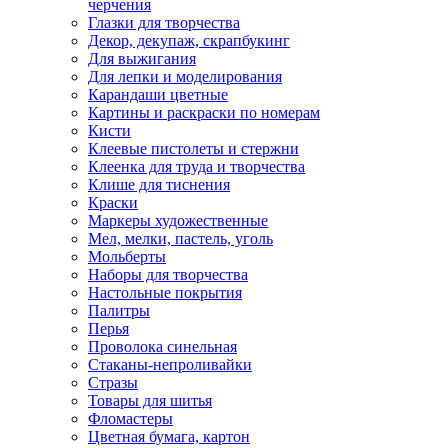
черчения
Глазки для творчества
Декор, декупаж, скрапбукинг
Для выжигания
Для лепки и моделирования
Карандаши цветные
Картины и раскраски по номерам
Кисти
Клеевые пистолеты и стержни
Клеенка для труда и творчества
Клише для тиснения
Краски
Маркеры художественные
Мел, мелки, пастель, уголь
Мольберты
Наборы для творчества
Настольные покрытия
Палитры
Перья
Проволока синельная
Стаканы-непроливайки
Стразы
Товары для шитья
Фломастеры
Цветная бумага, картон