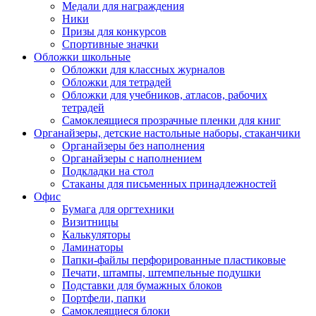
Медали для награждения
Ники
Призы для конкурсов
Спортивные значки
Обложки школьные
Обложки для классных журналов
Обложки для тетрадей
Обложки для учебников, атласов, рабочих
тетрадей
Самоклеящиеся прозрачные пленки для книг
Органайзеры, детские настольные наборы, стаканчики
Органайзеры без наполнения
Органайзеры с наполнением
Подкладки на стол
Стаканы для письменных принадлежностей
Офис
Бумага для оргтехники
Визитницы
Калькуляторы
Ламинаторы
Папки-файлы перфорированные пластиковые
Печати, штампы, штемпельные подушки
Подставки для бумажных блоков
Портфели, папки
Самоклеящиеся блоки