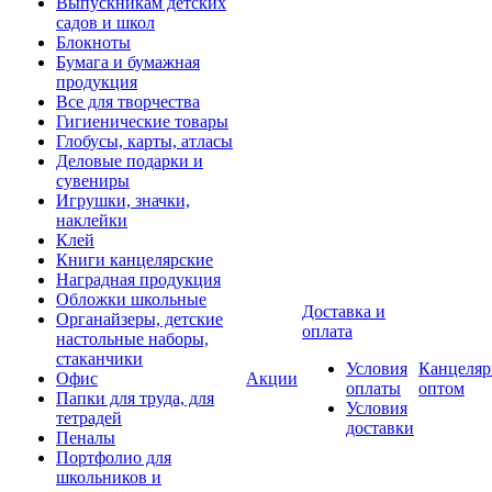
Выпускникам детских
садов и школ
Блокноты
Бумага и бумажная
продукция
Все для творчества
Гигиенические товары
Глобусы, карты, атласы
Деловые подарки и
сувениры
Игрушки, значки,
наклейки
Клей
Книги канцелярские
Наградная продукция
Обложки школьные
Доставка и
Органайзеры, детские
оплата
настольные наборы,
стаканчики
Условия
Канцеляр
Офис
Акции
оплаты
оптом
Папки для труда, для
Условия
тетрадей
доставки
Пеналы
Портфолио для
школьников и