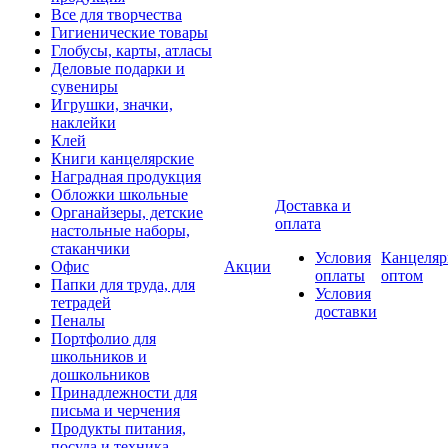
Все для творчества
Гигиенические товары
Глобусы, карты, атласы
Деловые подарки и
сувениры
Игрушки, значки,
наклейки
Клей
Книги канцелярские
Наградная продукция
Обложки школьные
Доставка и
Органайзеры, детские
оплата
настольные наборы,
стаканчики
Условия
Канцеляр
Офис
Акции
оплаты
оптом
Папки для труда, для
Условия
тетрадей
доставки
Пеналы
Портфолио для
школьников и
дошкольников
Принадлежности для
письма и черчения
Продукты питания,
посуда и техника