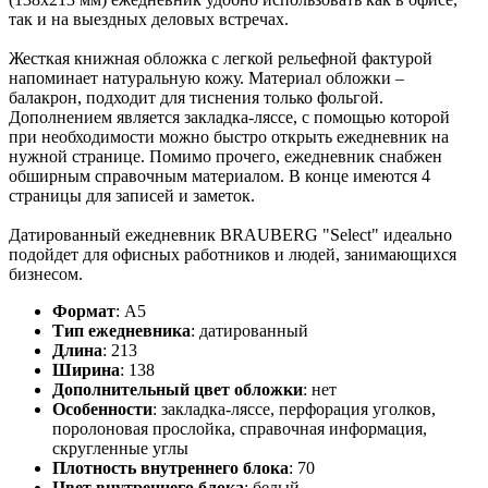
так и на выездных деловых встречах.
Жесткая книжная обложка с легкой рельефной фактурой
напоминает натуральную кожу. Материал обложки –
балакрон, подходит для тиснения только фольгой.
Дополнением является закладка-ляссе, с помощью которой
при необходимости можно быстро открыть ежедневник на
нужной странице. Помимо прочего, ежедневник снабжен
обширным справочным материалом. В конце имеются 4
страницы для записей и заметок.
Датированный ежедневник BRAUBERG "Select" идеально
подойдет для офисных работников и людей, занимающихся
бизнесом.
Формат
:
А5
Тип ежедневника
:
датированный
Длина
:
213
Ширина
:
138
Дополнительный цвет обложки
:
нет
Особенности
:
закладка-ляссе, перфорация уголков,
поролоновая прослойка, справочная информация,
скругленные углы
Плотность внутреннего блока
:
70
Цвет внутреннего блока
:
белый