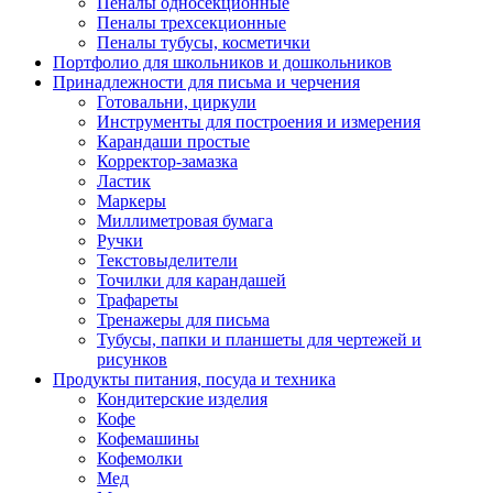
Пеналы односекционные
Пеналы трехсекционные
Пеналы тубусы, косметички
Портфолио для школьников и дошкольников
Принадлежности для письма и черчения
Готовальни, циркули
Инструменты для построения и измерения
Карандаши простые
Корректор-замазка
Ластик
Маркеры
Миллиметровая бумага
Ручки
Текстовыделители
Точилки для карандашей
Трафареты
Тренажеры для письма
Тубусы, папки и планшеты для чертежей и
рисунков
Продукты питания, посуда и техника
Кондитерские изделия
Кофе
Кофемашины
Кофемолки
Мед