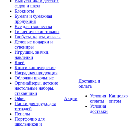
Выпускникам детских
садов и школ
Блокноты
Бумага и бумажная
продукция
Все для творчества
Гигиенические товары
Глобусы, карты, атласы
Деловые подарки и
сувениры
Игрушки, значки,
наклейки
Клей
Книги канцелярские
Наградная продукция
Обложки школьные
Доставка и
Органайзеры, детские
оплата
настольные наборы,
стаканчики
Условия
Канцеляр
Офис
Акции
оплаты
оптом
Папки для труда, для
Условия
тетрадей
доставки
Пеналы
Портфолио для
школьников и