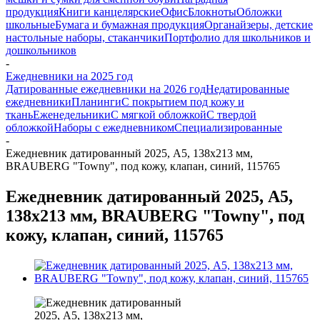
продукция
Книги канцелярские
Офис
Блокноты
Обложки
школьные
Бумага и бумажная продукция
Органайзеры, детские
настольные наборы, стаканчики
Портфолио для школьников и
дошкольников
-
Ежедневники на 2025 год
Датированные ежедневники на 2026 год
Недатированные
ежедневники
Планинги
С покрытием под кожу и
ткань
Еженедельники
С мягкой обложкой
С твердой
обложкой
Наборы с ежедневником
Специализированные
-
Ежедневник датированный 2025, А5, 138x213 мм,
BRAUBERG "Towny", под кожу, клапан, синий, 115765
Ежедневник датированный 2025, А5,
138x213 мм, BRAUBERG "Towny", под
кожу, клапан, синий, 115765