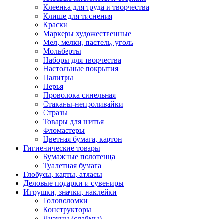
Клеенка для труда и творчества
Клише для тиснения
Краски
Маркеры художественные
Мел, мелки, пастель, уголь
Мольберты
Наборы для творчества
Настольные покрытия
Палитры
Перья
Проволока синельная
Стаканы-непроливайки
Стразы
Товары для шитья
Фломастеры
Цветная бумага, картон
Гигиенические товары
Бумажные полотенца
Туалетная бумага
Глобусы, карты, атласы
Деловые подарки и сувениры
Игрушки, значки, наклейки
Головоломки
Конструкторы
Лизуны (слаймы)