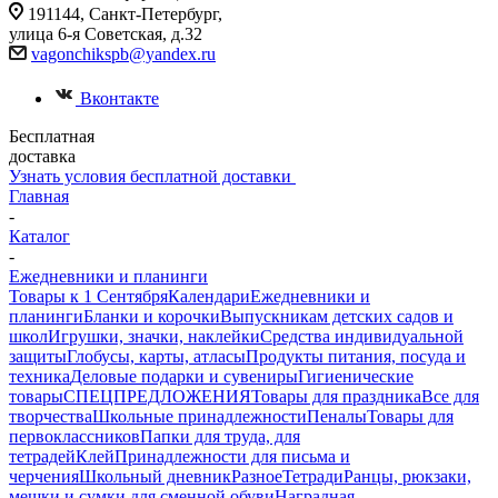
191144, Санкт-Петербург,
улица 6-я Советская, д.32
vagonchikspb@yandex.ru
Вконтакте
Бесплатная
доставка
Узнать условия бесплатной доставки
Главная
-
Каталог
-
Ежедневники и планинги
Товары к 1 Сентября
Календари
Ежедневники и
планинги
Бланки и корочки
Выпускникам детских садов и
школ
Игрушки, значки, наклейки
Средства индивидуальной
защиты
Глобусы, карты, атласы
Продукты питания, посуда и
техника
Деловые подарки и сувениры
Гигиенические
товары
СПЕЦПРЕДЛОЖЕНИЯ
Товары для праздника
Все для
творчества
Школьные принадлежности
Пеналы
Товары для
первоклассников
Папки для труда, для
тетрадей
Клей
Принадлежности для письма и
черчения
Школьный дневник
Разное
Тетради
Ранцы, рюкзаки,
мешки и сумки для сменной обуви
Наградная