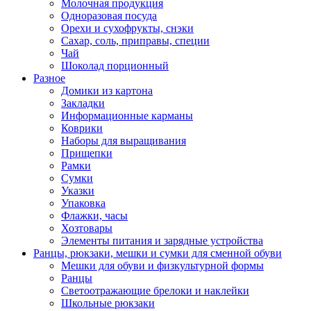
Молочная продукция
Одноразовая посуда
Орехи и сухофрукты, снэки
Сахар, соль, приправы, специи
Чай
Шоколад порционный
Разное
Домики из картона
Закладки
Информационные карманы
Коврики
Наборы для выращивания
Прищепки
Рамки
Сумки
Указки
Упаковка
Флажки, часы
Хозтовары
Элементы питания и зарядные устройства
Ранцы, рюкзаки, мешки и сумки для сменной обуви
Мешки для обуви и физкультурной формы
Ранцы
Светоотражающие брелоки и наклейки
Школьные рюкзаки