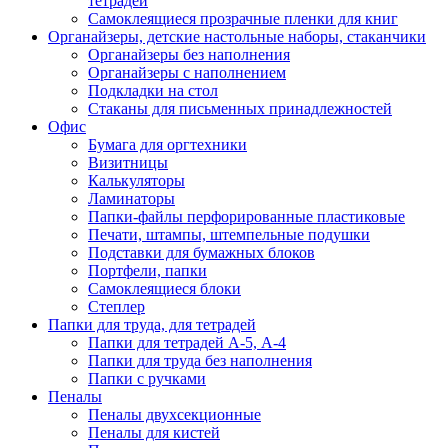
тетрадей
Самоклеящиеся прозрачные пленки для книг
Органайзеры, детские настольные наборы, стаканчики
Органайзеры без наполнения
Органайзеры с наполнением
Подкладки на стол
Стаканы для письменных принадлежностей
Офис
Бумага для оргтехники
Визитницы
Калькуляторы
Ламинаторы
Папки-файлы перфорированные пластиковые
Печати, штампы, штемпельные подушки
Подставки для бумажных блоков
Портфели, папки
Самоклеящиеся блоки
Степлер
Папки для труда, для тетрадей
Папки для тетрадей А-5, А-4
Папки для труда без наполнения
Папки с ручками
Пеналы
Пеналы двухсекционные
Пеналы для кистей