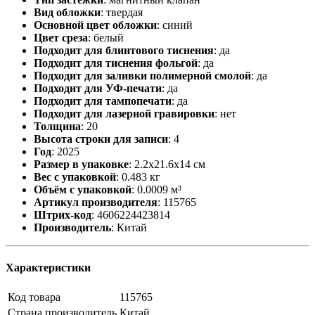
Вид обложки
:
твердая
Основной цвет обложки
:
синий
Цвет среза
:
белый
Подходит для блинтового тиснения
:
да
Подходит для тиснения фольгой
:
да
Подходит для заливки полимерной смолой
:
да
Подходит для УФ-печати
:
да
Подходит для тампопечати
:
да
Подходит для лазерной гравировки
:
нет
Толщина
:
20
Высота строки для записи
:
4
Год
:
2025
Размер в упаковке
:
2.2x21.6x14 см
Вес с упаковкой
:
0.483 кг
Объём с упаковкой
:
0.0009 м³
Артикул производителя
:
115765
Штрих-код
:
4606224423814
Производитель
:
Китай
Характеристики
Код товара
115765
Страна производитель
Китай