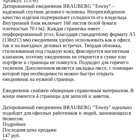
Артикул:
115765
Датированный ежедневник BRAUBERG "Towny" –
надежный спутник делового человека. Непревзойденное
качество изделия подчеркивает солидность его владельца.
Внутренний блок включает 168 листов белой бумаги
плотностью 70 г/м2. Каждая страничка имеет
перфорированный угол. Благодаря стандартному формату А5
(138х213 мм) ежедневник удобно использовать как в офисе,
так и на выездных деловых встречах. Твердая обложка,
стилизованная под гладкую кожу, фиксируется магнитным
клапаном, поэтому ежедневник не откроется в сумке или
портфеле и страницы не помнутся. Подходит для горячего
тиснения. Дополнением является закладка-ляссе, с помощью
которой при необходимости можно быстро открыть
ежедневник на нужной странице.
Ежедневник снабжен обширным справочным материалом. В
конце имеются 4 страницы для записей и заметок.
Датированный ежедневник BRAUBERG "Towny" идеально
подойдет для офисных работников и людей, занимающихся
бизнесом.
Подробнее
Последняя цена продажи
147
руб.