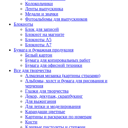
Колокольчики
Ленты выпускника
Медали и значки
Фотоальбомы для выпускников
Блокноты
Блок для записей
Блокнот на магните
Блокноты А5
Блокноты А7
Бумага и бумажная продукция
Белый картон
Бумага для копировальных работ
Бумага для офисной техники
Все для творчества
Алмазная мозаика (картины стразами)
Альбомы, холст и бумага для рисования и
черчения
Глазки для творчества
Декор, декупаж, скрапбукинг
Для выжигания
Для лепки и моделирования
Карандаши цветные
Картины и раскраски по номерам
Кисти
Клеевые пистолеты и стержни