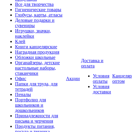
Все для творчества
Гигиенические товары
Глобусы, карты, атласы
Деловые подарки и
сувениры
Игрушки, значки,
наклейки
Клей
Книги канцелярские
Наградная продукция
Обложки школьные
Доставка и
Органайзеры, детские
оплата
настольные наборы,
стаканчики
Условия
Канцеляр
Офис
Акции
оплаты
оптом
Папки для труда, для
Условия
тетрадей
доставки
Пеналы
Портфолио для
школьников и
дошкольников
Принадлежности для
письма и черчения
Продукты питания,
посуда и техника