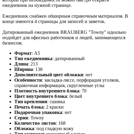
ежедневник на нужной странице.
Ежедневник снабжен обширным справочным материалом. В
конце имеются 4 страницы для записей и заметок.
Датированный ежедневник BRAUBERG "Towny" идеально
подойдет для офисных работников и людей, занимающихся
бизнесом.
Формат
:
А5
Тип ежедневника
:
датированный
Длина
:
213
Ширина
:
138
Дополнительный цвет обложки
:
нет
Особенности
:
закладка-ляссе, перфорация уголков,
справочная информация, скругленные углы
Плотность внутреннего блока
:
70
Цвет внутреннего блока
:
белый
Тип крепления
:
сшивка
Печать блока
:
2 краски
Подарочная упаковка
:
нет
Серия
:
Towny
Количество листов
:
168
Обложка
:
под гладкую кожу
Тип застежки
:
магнитный клапан