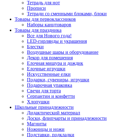
Тетрадь для нот
Прописи
Тетради со сменными блоками, блоки
Товары для первоклассников
Наборы канцтоваров
Товары для праздника
Все для Нового года!
LED-гирлянды и украшения
Блестки
Воздушные шары и оборудование
Декор для помещения
Елочная мишура и дождик
Елочные игрушки
Искусственные елки
Подарки, сувениры, игрушки
Подарочная упаковка
Свечи для торта
Серпантин и конфетти
Хлопушки
Школьные принадлежности
Дидактический материал
Доски, флипчарты и принадлежности
Магниты
Ножницы и ножи
Подставки, подкладки