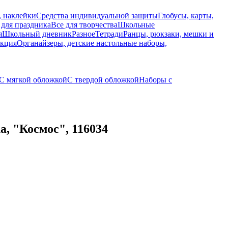
, наклейки
Средства индивидуальной защиты
Глобусы, карты,
 для праздника
Все для творчества
Школьные
я
Школьный дневник
Разное
Тетради
Ранцы, рюкзаки, мешки и
укция
Органайзеры, детские настольные наборы,
С мягкой обложкой
С твердой обложкой
Наборы с
, "Космос", 116034