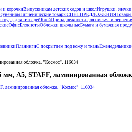
и и корочки
Выпускникам детских садов и школ
Игрушки, значки
 сувениры
Гигиенические товары
СПЕЦПРЕДЛОЖЕНИЯ
Товары
 труда, для тетрадей
Клей
Принадлежности для письма и черчени
ские
Офис
Блокноты
Обложки школьные
Бумага и бумажная прод
невники
Планинги
С покрытием под кожу и ткань
Еженедельники
ированная обложка, "Космос", 116034
 мм, А5, STAFF, ламинированная обложка