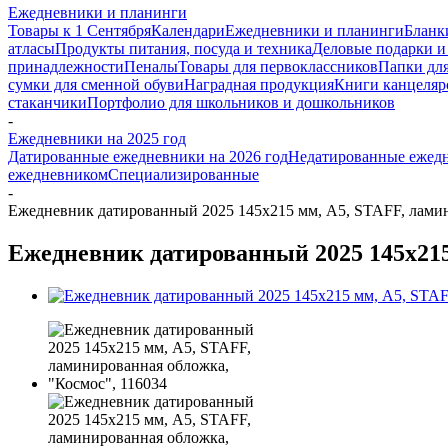
Ежедневники и планинги
Товары к 1 Сентября
Календари
Ежедневники и планинги
Бланк
атласы
Продукты питания, посуда и техника
Деловые подарки и
принадлежности
Пеналы
Товары для первоклассников
Папки для
сумки для сменной обуви
Наградная продукция
Книги канцеляр
стаканчики
Портфолио для школьников и дошкольников
-
Ежедневники на 2025 год
Датированные ежедневники на 2026 год
Недатированные ежед
ежедневником
Специализированные
-
Ежедневник датированный 2025 145х215 мм, А5, STAFF, ламин
Ежедневник датированный 2025 145х215