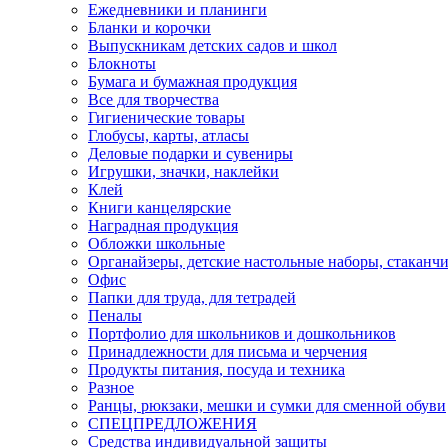
Ежедневники и планинги
Бланки и корочки
Выпускникам детских садов и школ
Блокноты
Бумага и бумажная продукция
Все для творчества
Гигиенические товары
Глобусы, карты, атласы
Деловые подарки и сувениры
Игрушки, значки, наклейки
Клей
Книги канцелярские
Наградная продукция
Обложки школьные
Органайзеры, детские настольные наборы, стаканч
Офис
Папки для труда, для тетрадей
Пеналы
Портфолио для школьников и дошкольников
Принадлежности для письма и черчения
Продукты питания, посуда и техника
Разное
Ранцы, рюкзаки, мешки и сумки для сменной обуви
СПЕЦПРЕДЛОЖЕНИЯ
Средства индивидуальной защиты