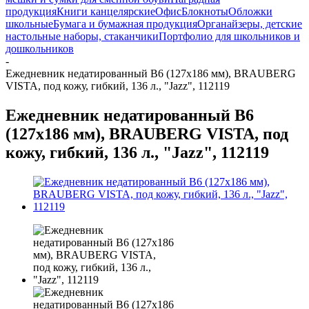
продукция
Книги канцелярские
Офис
Блокноты
Обложки
школьные
Бумага и бумажная продукция
Органайзеры, детские
настольные наборы, стаканчики
Портфолио для школьников и
дошкольников
-
Ежедневник недатированный B6 (127х186 мм), BRAUBERG
VISTA, под кожу, гибкий, 136 л., "Jazz", 112119
Ежедневник недатированный B6
(127х186 мм), BRAUBERG VISTA, под
кожу, гибкий, 136 л., "Jazz", 112119