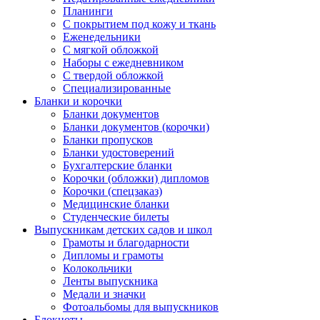
Планинги
С покрытием под кожу и ткань
Еженедельники
С мягкой обложкой
Наборы с ежедневником
С твердой обложкой
Специализированные
Бланки и корочки
Бланки документов
Бланки документов (корочки)
Бланки пропусков
Бланки удостоверений
Бухгалтерские бланки
Корочки (обложки) дипломов
Корочки (спецзаказ)
Медицинские бланки
Студенческие билеты
Выпускникам детских садов и школ
Грамоты и благодарности
Дипломы и грамоты
Колокольчики
Ленты выпускника
Медали и значки
Фотоальбомы для выпускников
Блокноты