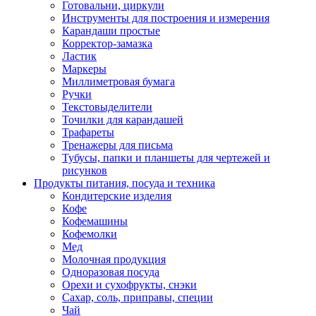
Готовальни, циркули
Инструменты для построения и измерения
Карандаши простые
Корректор-замазка
Ластик
Маркеры
Миллиметровая бумага
Ручки
Текстовыделители
Точилки для карандашей
Трафареты
Тренажеры для письма
Тубусы, папки и планшеты для чертежей и
рисунков
Продукты питания, посуда и техника
Кондитерские изделия
Кофе
Кофемашины
Кофемолки
Мед
Молочная продукция
Одноразовая посуда
Орехи и сухофрукты, снэки
Сахар, соль, приправы, специи
Чай