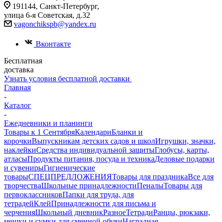
191144, Санкт-Петербург,
улица 6-я Советская, д.32
vagonchikspb@yandex.ru
Вконтакте
Бесплатная
доставка
Узнать условия бесплатной доставки
Главная
-
Каталог
-
Ежедневники и планинги
Товары к 1 Сентября
Календари
Бланки и
корочки
Выпускникам детских садов и школ
Игрушки, значки,
наклейки
Средства индивидуальной защиты
Глобусы, карты,
атласы
Продукты питания, посуда и техника
Деловые подарки
и сувениры
Гигиенические
товары
СПЕЦПРЕДЛОЖЕНИЯ
Товары для праздника
Все для
творчества
Школьные принадлежности
Пеналы
Товары для
первоклассников
Папки для труда, для
тетрадей
Клей
Принадлежности для письма и
черчения
Школьный дневник
Разное
Тетради
Ранцы, рюкзаки,
мешки и сумки для сменной обуви
Наградная