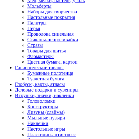
Мел, мелки, пастель, уголь
Мольберты
Наборы для творчества
Настольные покрытия
Палитры
Перья
Проволока синельная
Стаканы-непроливайки
Стразы
Товары для шитья
Фломастеры
Цветная бумага, картон
Гигиенические товары
Бумажные полотенца
Туалетная бумага
Глобусы, карты, атласы
Деловые подарки и сувениры
Игрушки, значки, наклейки
Головоломки
Конструкторы
Лизуны (слаймы)
Мыльные пузыри
Наклейки
Настольные игры
Пластилин-антистресс