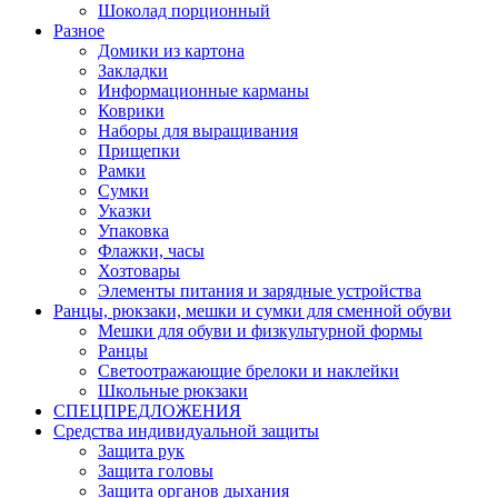
Шоколад порционный
Разное
Домики из картона
Закладки
Информационные карманы
Коврики
Наборы для выращивания
Прищепки
Рамки
Сумки
Указки
Упаковка
Флажки, часы
Хозтовары
Элементы питания и зарядные устройства
Ранцы, рюкзаки, мешки и сумки для сменной обуви
Мешки для обуви и физкультурной формы
Ранцы
Светоотражающие брелоки и наклейки
Школьные рюкзаки
СПЕЦПРЕДЛОЖЕНИЯ
Средства индивидуальной защиты
Защита рук
Защита головы
Защита органов дыхания