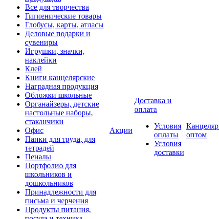
Все для творчества
Гигиенические товары
Глобусы, карты, атласы
Деловые подарки и
сувениры
Игрушки, значки,
наклейки
Клей
Книги канцелярские
Наградная продукция
Обложки школьные
Доставка и
Органайзеры, детские
оплата
настольные наборы,
стаканчики
Условия
Канцеляр
Офис
Акции
оплаты
оптом
Папки для труда, для
Условия
тетрадей
доставки
Пеналы
Портфолио для
школьников и
дошкольников
Принадлежности для
письма и черчения
Продукты питания,
посуда и техника