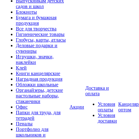
Выпускникам детских
садов и школ
Блокноты
Бумага и бумажная
продукция
Все для творчества
Гигиенические товары
Глобусы, карты, атласы
Деловые подарки и
сувениры
Игрушки, значки,
наклейки
Клей
Книги канцелярские
Наградная продукция
Обложки школьные
Доставка и
Органайзеры, детские
оплата
настольные наборы,
стаканчики
Условия
Канцеляр
Офис
Акции
оплаты
оптом
Папки для труда, для
Условия
тетрадей
доставки
Пеналы
Портфолио для
школьников и