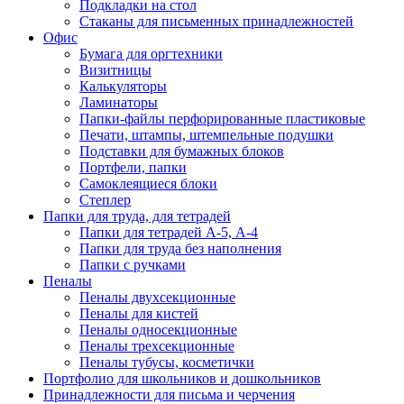
Подкладки на стол
Стаканы для письменных принадлежностей
Офис
Бумага для оргтехники
Визитницы
Калькуляторы
Ламинаторы
Папки-файлы перфорированные пластиковые
Печати, штампы, штемпельные подушки
Подставки для бумажных блоков
Портфели, папки
Самоклеящиеся блоки
Степлер
Папки для труда, для тетрадей
Папки для тетрадей А-5, А-4
Папки для труда без наполнения
Папки с ручками
Пеналы
Пеналы двухсекционные
Пеналы для кистей
Пеналы односекционные
Пеналы трехсекционные
Пеналы тубусы, косметички
Портфолио для школьников и дошкольников
Принадлежности для письма и черчения