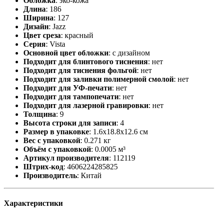
Обложка
:
эко-кожа
Длина
:
186
Ширина
:
127
Дизайн
:
Jazz
Цвет среза
:
красный
Серия
:
Vista
Основной цвет обложки
:
с дизайном
Подходит для блинтового тиснения
:
нет
Подходит для тиснения фольгой
:
нет
Подходит для заливки полимерной смолой
:
нет
Подходит для УФ-печати
:
нет
Подходит для тампопечати
:
нет
Подходит для лазерной гравировки
:
нет
Толщина
:
9
Высота строки для записи
:
4
Размер в упаковке
:
1.6x18.8x12.6 см
Вес с упаковкой
:
0.271 кг
Объём с упаковкой
:
0.0005 м³
Артикул производителя
:
112119
Штрих-код
:
4606224285825
Производитель
:
Китай
Характеристики