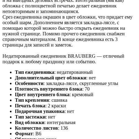
и на выездных деловых встречах. Интегральная (мягкая)
обложка с полноцветной печатью делает ежедневник
неповторимым и запоминающимся.
Срез ежедневника окрашен в цвет обложки, что придает ему
особый шарм. Дополнением является закладка-ляссе, с
помощью которой можно быстро открыть ежедневник на
нужной странице. Помимо прочего ежедневник снабжен
справочным материалом. В конце ежедневника есть 3
страницы для записей и заметок.
Недатированный ежедневник BRAUBERG — отличный
подарок к любому празднику или событию.
Тип ежедневника
:
недатированный
Дополнительный цвет обложки
:
нет
Особенности
:
закладка-ляссе, скругленные углы
Плотность внутреннего блока
:
70
Цвет внутреннего блока
:
кремовый
Тип крепления
:
сшивка
Печать блока
:
2 краски
Подарочная упаковка
:
нет
Тип застежки
:
нет
Вид обложки
:
интегральная
Количество листов
:
136
Формат
:
В6