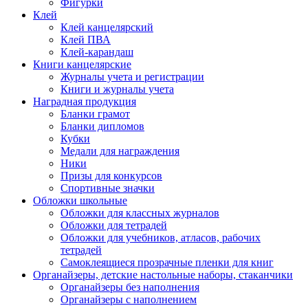
Фигурки
Клей
Клей канцелярский
Клей ПВА
Клей-карандаш
Книги канцелярские
Журналы учета и регистрации
Книги и журналы учета
Наградная продукция
Бланки грамот
Бланки дипломов
Кубки
Медали для награждения
Ники
Призы для конкурсов
Спортивные значки
Обложки школьные
Обложки для классных журналов
Обложки для тетрадей
Обложки для учебников, атласов, рабочих
тетрадей
Самоклеящиеся прозрачные пленки для книг
Органайзеры, детские настольные наборы, стаканчики
Органайзеры без наполнения
Органайзеры с наполнением