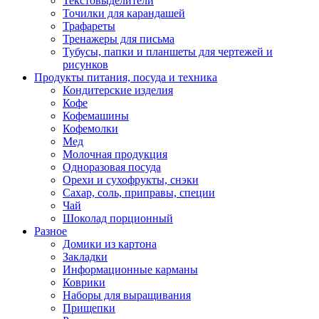
Текстовыделители
Точилки для карандашей
Трафареты
Тренажеры для письма
Тубусы, папки и планшеты для чертежей и
рисунков
Продукты питания, посуда и техника
Кондитерские изделия
Кофе
Кофемашины
Кофемолки
Мед
Молочная продукция
Одноразовая посуда
Орехи и сухофрукты, снэки
Сахар, соль, приправы, специи
Чай
Шоколад порционный
Разное
Домики из картона
Закладки
Информационные карманы
Коврики
Наборы для выращивания
Прищепки