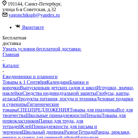
191144, Санкт-Петербург,
улица 6-я Советская, д.32
vagonchikspb@yandex.ru
Вконтакте
Бесплатная
доставка
Узнать условия бесплатной доставки
Главная
-
Каталог
-
Ежедневники и планинги
Товары к 1 Сентября
Календари
Бланки и
корочки
Выпускникам детских садов и школ
Игрушки, значки,
наклейки
Средства индивидуальной защиты
Глобусы, карты,
атласы
Продукты питания, посуда и техника
Деловые подарки
и сувениры
Гигиенические
товары
СПЕЦПРЕДЛОЖЕНИЯ
Товары для праздника
Все для
творчества
Школьные принадлежности
Пеналы
Товары для
первоклассников
Папки для труда, для
тетрадей
Клей
Принадлежности для письма и
черчения
Школьный дневник
Разное
Тетради
Ранцы, рюкзаки,
мешки и сумки для сменной обуви
Наградная