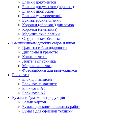
Бланки документов
Бланки документов (корочки)
Бланки пропусков
Бланки удостоверений
Бухгалтерские бланки
Корочки (обложки) дипломов
Корочки (спецзаказ)
Медицинские бланки
Студенческие билеты
Выпускникам детских садов и школ
Грамоты и благодарности
Дипломы и грамоты
Колокольчики
Ленты выпускника
Медали и значки
Фотоальбомы для выпускников
Блокноты
Блок для записей
Блокнот на магните
Блокноты А5
Блокноты А7
Бумага и бумажная продукция
Белый картон
Бумага для копировальных работ
Бумага для офисной техники