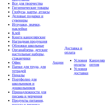
Все для творчества
Гигиенические товары
Глобусы, карты, атласы
Деловые подарки и
сувениры
Игрушки, значки,
наклейки
Клей
Книги канцелярские
Наградная продукция
Обложки школьные
Доставка и
Органайзеры, детские
оплата
настольные наборы,
стаканчики
Условия
Канцеляр
Офис
Акции
оплаты
оптом
Папки для труда, для
Условия
тетрадей
доставки
Пеналы
Портфолио для
школьников и
дошкольников
Принадлежности для
письма и черчения
Продукты питания,
посуда и техника