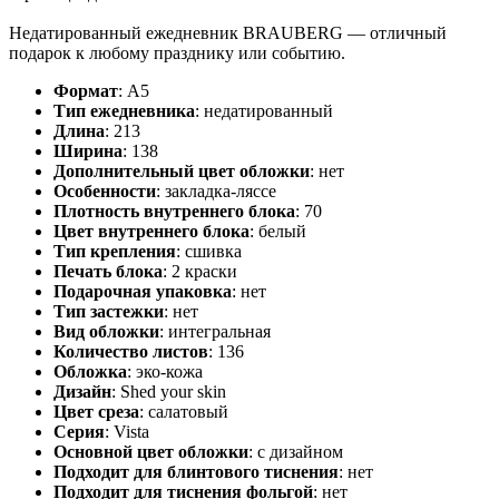
Недатированный ежедневник BRAUBERG — отличный
подарок к любому празднику или событию.
Формат
:
А5
Тип ежедневника
:
недатированный
Длина
:
213
Ширина
:
138
Дополнительный цвет обложки
:
нет
Особенности
:
закладка-ляссе
Плотность внутреннего блока
:
70
Цвет внутреннего блока
:
белый
Тип крепления
:
сшивка
Печать блока
:
2 краски
Подарочная упаковка
:
нет
Тип застежки
:
нет
Вид обложки
:
интегральная
Количество листов
:
136
Обложка
:
эко-кожа
Дизайн
:
Shed your skin
Цвет среза
:
салатовый
Серия
:
Vista
Основной цвет обложки
:
с дизайном
Подходит для блинтового тиснения
:
нет
Подходит для тиснения фольгой
:
нет