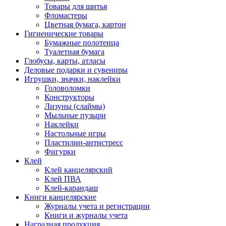
Товары для шитья
Фломастеры
Цветная бумага, картон
Гигиенические товары
Бумажные полотенца
Туалетная бумага
Глобусы, карты, атласы
Деловые подарки и сувениры
Игрушки, значки, наклейки
Головоломки
Конструкторы
Лизуны (слаймы)
Мыльные пузыри
Наклейки
Настольные игры
Пластилин-антистресс
Фигурки
Клей
Клей канцелярский
Клей ПВА
Клей-карандаш
Книги канцелярские
Журналы учета и регистрации
Книги и журналы учета
Наградная продукция