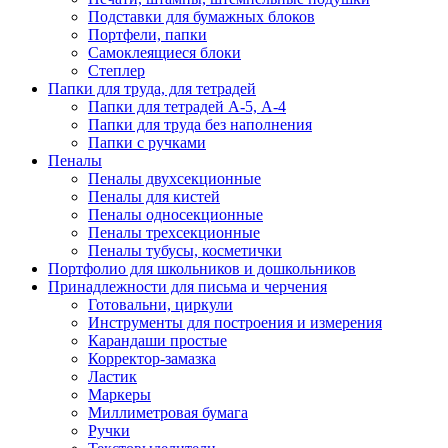
Подставки для бумажных блоков
Портфели, папки
Самоклеящиеся блоки
Степлер
Папки для труда, для тетрадей
Папки для тетрадей А-5, А-4
Папки для труда без наполнения
Папки с ручками
Пеналы
Пеналы двухсекционные
Пеналы для кистей
Пеналы односекционные
Пеналы трехсекционные
Пеналы тубусы, косметички
Портфолио для школьников и дошкольников
Принадлежности для письма и черчения
Готовальни, циркули
Инструменты для построения и измерения
Карандаши простые
Корректор-замазка
Ластик
Маркеры
Миллиметровая бумага
Ручки