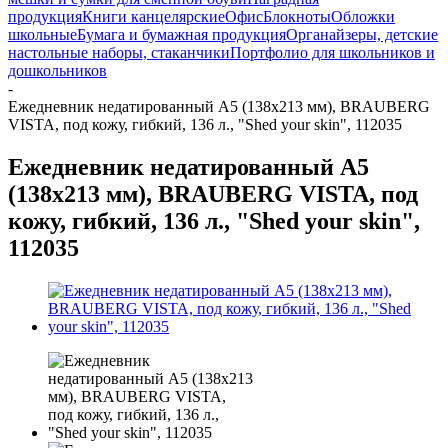
продукция
Книги канцелярские
Офис
Блокноты
Обложки
школьные
Бумага и бумажная продукция
Органайзеры, детские
настольные наборы, стаканчики
Портфолио для школьников и
дошкольников
-
Ежедневник недатированный А5 (138х213 мм), BRAUBERG
VISTA, под кожу, гибкий, 136 л., "Shed your skin", 112035
Ежедневник недатированный А5
(138х213 мм), BRAUBERG VISTA, под
кожу, гибкий, 136 л., "Shed your skin",
112035