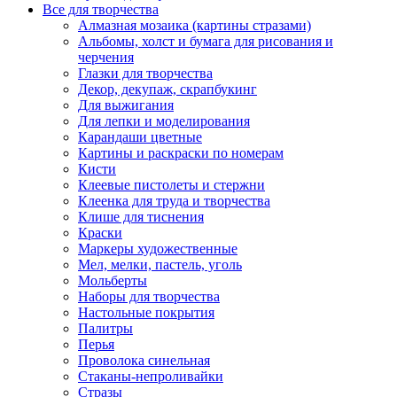
Все для творчества
Алмазная мозаика (картины стразами)
Альбомы, холст и бумага для рисования и
черчения
Глазки для творчества
Декор, декупаж, скрапбукинг
Для выжигания
Для лепки и моделирования
Карандаши цветные
Картины и раскраски по номерам
Кисти
Клеевые пистолеты и стержни
Клеенка для труда и творчества
Клише для тиснения
Краски
Маркеры художественные
Мел, мелки, пастель, уголь
Мольберты
Наборы для творчества
Настольные покрытия
Палитры
Перья
Проволока синельная
Стаканы-непроливайки
Стразы