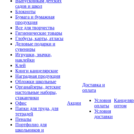
Выпускникам детских
садов и школ
Блокноты
Бумага и бумажная
продукция
Все для творчества
Гигиенические товары
Глобусы, карты, атласы
Деловые подарки и
сувениры
Игрушки, значки,
наклейки
Клей
Книги канцелярские
Наградная продукция
Обложки школьные
Доставка и
Органайзеры, детские
оплата
настольные наборы,
стаканчики
Условия
Канцеляр
Офис
Акции
оплаты
оптом
Папки для труда, для
Условия
тетрадей
доставки
Пеналы
Портфолио для
школьников и