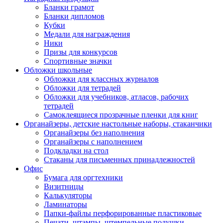
Бланки грамот
Бланки дипломов
Кубки
Медали для награждения
Ники
Призы для конкурсов
Спортивные значки
Обложки школьные
Обложки для классных журналов
Обложки для тетрадей
Обложки для учебников, атласов, рабочих
тетрадей
Самоклеящиеся прозрачные пленки для книг
Органайзеры, детские настольные наборы, стаканчики
Органайзеры без наполнения
Органайзеры с наполнением
Подкладки на стол
Стаканы для письменных принадлежностей
Офис
Бумага для оргтехники
Визитницы
Калькуляторы
Ламинаторы
Папки-файлы перфорированные пластиковые
Печати, штампы, штемпельные подушки