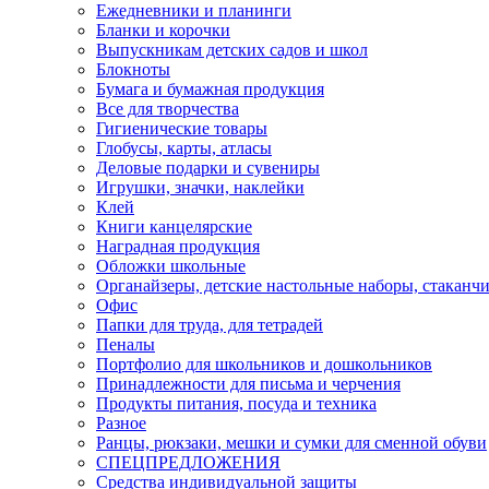
Ежедневники и планинги
Бланки и корочки
Выпускникам детских садов и школ
Блокноты
Бумага и бумажная продукция
Все для творчества
Гигиенические товары
Глобусы, карты, атласы
Деловые подарки и сувениры
Игрушки, значки, наклейки
Клей
Книги канцелярские
Наградная продукция
Обложки школьные
Органайзеры, детские настольные наборы, стаканч
Офис
Папки для труда, для тетрадей
Пеналы
Портфолио для школьников и дошкольников
Принадлежности для письма и черчения
Продукты питания, посуда и техника
Разное
Ранцы, рюкзаки, мешки и сумки для сменной обуви
СПЕЦПРЕДЛОЖЕНИЯ
Средства индивидуальной защиты