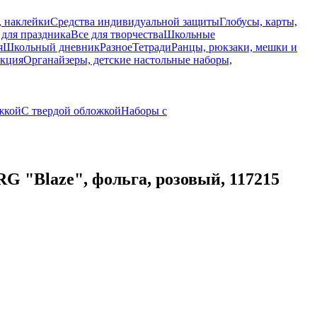
, наклейки
Средства индивидуальной защиты
Глобусы, карты,
 для праздника
Все для творчества
Школьные
я
Школьный дневник
Разное
Тетради
Ранцы, рюкзаки, мешки и
укция
Органайзеры, детские настольные наборы,
жкой
С твердой обложкой
Наборы с
"Blaze", фольга, розовый, 117215