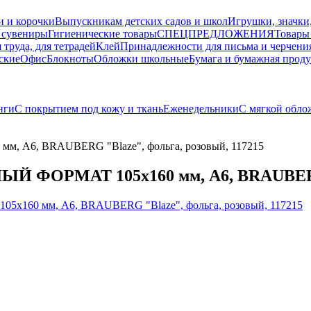
и и корочки
Выпускникам детских садов и школ
Игрушки, значки
 сувениры
Гигиенические товары
СПЕЦПРЕДЛОЖЕНИЯ
Товары
 труда, для тетрадей
Клей
Принадлежности для письма и черчени
ские
Офис
Блокноты
Обложки школьные
Бумага и бумажная прод
нги
С покрытием под кожу и ткань
Еженедельники
С мягкой обло
, А6, BRAUBERG "Blaze", фольга, розовый, 117215
ЫЙ ФОРМАТ 105х160 мм, А6, BRAUBERG 