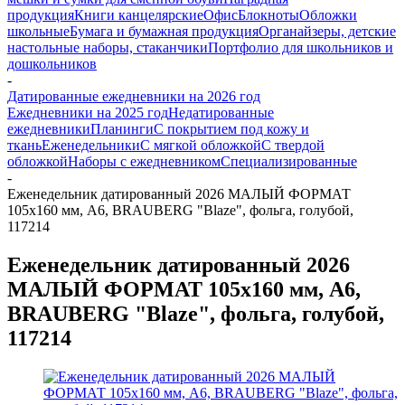
продукция
Книги канцелярские
Офис
Блокноты
Обложки
школьные
Бумага и бумажная продукция
Органайзеры, детские
настольные наборы, стаканчики
Портфолио для школьников и
дошкольников
-
Датированные ежедневники на 2026 год
Ежедневники на 2025 год
Недатированные
ежедневники
Планинги
С покрытием под кожу и
ткань
Еженедельники
С мягкой обложкой
С твердой
обложкой
Наборы с ежедневником
Специализированные
-
Еженедельник датированный 2026 МАЛЫЙ ФОРМАТ
105х160 мм, А6, BRAUBERG "Blaze", фольга, голубой,
117214
Еженедельник датированный 2026
МАЛЫЙ ФОРМАТ 105х160 мм, А6,
BRAUBERG "Blaze", фольга, голубой,
117214