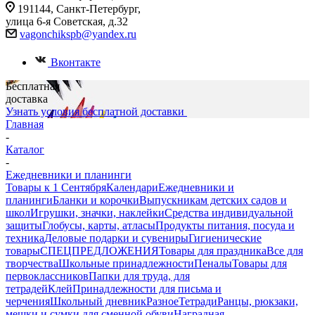
191144, Санкт-Петербург,
улица 6-я Советская, д.32
vagonchikspb@yandex.ru
Вконтакте
Бесплатная
доставка
Узнать условия бесплатной доставки
Главная
-
Каталог
-
Ежедневники и планинги
Товары к 1 Сентября
Календари
Ежедневники и
планинги
Бланки и корочки
Выпускникам детских садов и
школ
Игрушки, значки, наклейки
Средства индивидуальной
защиты
Глобусы, карты, атласы
Продукты питания, посуда и
техника
Деловые подарки и сувениры
Гигиенические
товары
СПЕЦПРЕДЛОЖЕНИЯ
Товары для праздника
Все для
творчества
Школьные принадлежности
Пеналы
Товары для
первоклассников
Папки для труда, для
тетрадей
Клей
Принадлежности для письма и
черчения
Школьный дневник
Разное
Тетради
Ранцы, рюкзаки,
мешки и сумки для сменной обуви
Наградная