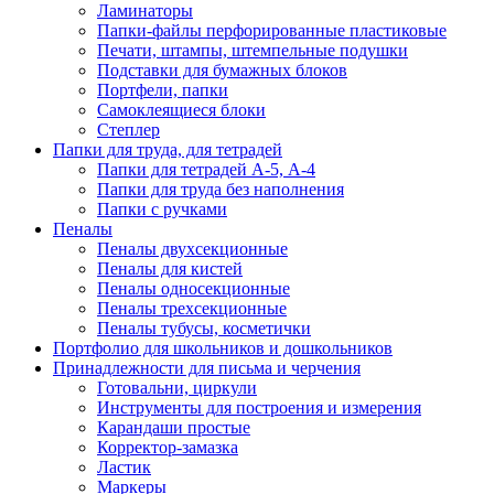
Ламинаторы
Папки-файлы перфорированные пластиковые
Печати, штампы, штемпельные подушки
Подставки для бумажных блоков
Портфели, папки
Самоклеящиеся блоки
Степлер
Папки для труда, для тетрадей
Папки для тетрадей А-5, А-4
Папки для труда без наполнения
Папки с ручками
Пеналы
Пеналы двухсекционные
Пеналы для кистей
Пеналы односекционные
Пеналы трехсекционные
Пеналы тубусы, косметички
Портфолио для школьников и дошкольников
Принадлежности для письма и черчения
Готовальни, циркули
Инструменты для построения и измерения
Карандаши простые
Корректор-замазка
Ластик
Маркеры