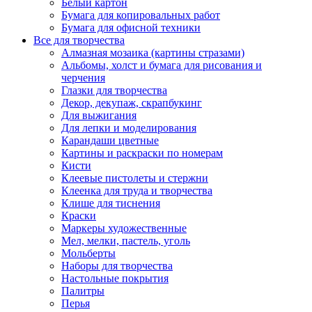
Белый картон
Бумага для копировальных работ
Бумага для офисной техники
Все для творчества
Алмазная мозаика (картины стразами)
Альбомы, холст и бумага для рисования и
черчения
Глазки для творчества
Декор, декупаж, скрапбукинг
Для выжигания
Для лепки и моделирования
Карандаши цветные
Картины и раскраски по номерам
Кисти
Клеевые пистолеты и стержни
Клеенка для труда и творчества
Клише для тиснения
Краски
Маркеры художественные
Мел, мелки, пастель, уголь
Мольберты
Наборы для творчества
Настольные покрытия
Палитры
Перья