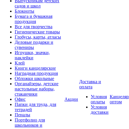
Выпускникам детских
садов и школ
Блокноты
Бумага и бумажная
продукция
Все для творчества
Гигиенические товары
Глобусы, карты, атласы
Деловые подарки и
сувениры
Игрушки, значки,
наклейки
Клей
Книги канцелярские
Наградная продукция
Обложки школьные
Доставка и
Органайзеры, детские
оплата
настольные наборы,
стаканчики
Условия
Канцеляр
Офис
Акции
оплаты
оптом
Папки для труда, для
Условия
тетрадей
доставки
Пеналы
Портфолио для
школьников и