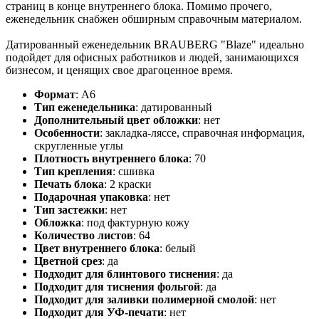
страниц в конце внутреннего блока. Помимо прочего,
еженедельник снабжен обширным справочным материалом.
Датированный еженедельник BRAUBERG "Blaze" идеально
подойдет для офисных работников и людей, занимающихся
бизнесом, и ценящих свое драгоценное время.
Формат
:
А6
Тип еженедельника
:
датированный
Дополнительный цвет обложки
:
нет
Особенности
:
закладка-ляссе, справочная информация,
скругленные углы
Плотность внутреннего блока
:
70
Тип крепления
:
сшивка
Печать блока
:
2 краски
Подарочная упаковка
:
нет
Тип застежки
:
нет
Обложка
:
под фактурную кожу
Количество листов
:
64
Цвет внутреннего блока
:
белый
Цветной срез
:
да
Подходит для блинтового тиснения
:
да
Подходит для тиснения фольгой
:
да
Подходит для заливки полимерной смолой
:
нет
Подходит для УФ-печати
:
нет