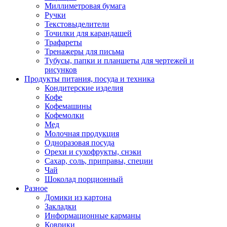
Миллиметровая бумага
Ручки
Текстовыделители
Точилки для карандашей
Трафареты
Тренажеры для письма
Тубусы, папки и планшеты для чертежей и
рисунков
Продукты питания, посуда и техника
Кондитерские изделия
Кофе
Кофемашины
Кофемолки
Мед
Молочная продукция
Одноразовая посуда
Орехи и сухофрукты, снэки
Сахар, соль, приправы, специи
Чай
Шоколад порционный
Разное
Домики из картона
Закладки
Информационные карманы
Коврики