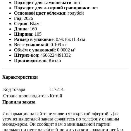
Подходит для тампопечати
:
нет
Подходит для лазерной гравировки
:
нет
Основной цвет обложки
:
голубой
Год
:
2026
Серия
:
Blaze
Длина
:
160
Ширина
:
105
Размер в упаковке
:
0.9x16x11.3 см
Вес с упаковкой
:
0.109 кг
Объём с упаковкой
:
0.0002 м³
Штрих-код
:
4606224491332
Производитель
:
Китай
Характеристики
Код товара
117214
Страна производитель
Китай
Правила заказа
Информация на сайте не является открытой офертой. Для
уточнения деталей заказа свяжитесь по телефону с нашим
менеджером. Он сообщит вам о минимальной партии
продажи по цене на сайте (при отсутствии градации цен), о