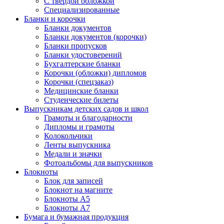
С твердой обложкой
Специализированные
Бланки и корочки
Бланки документов
Бланки документов (корочки)
Бланки пропусков
Бланки удостоверений
Бухгалтерские бланки
Корочки (обложки) дипломов
Корочки (спецзаказ)
Медицинские бланки
Студенческие билеты
Выпускникам детских садов и школ
Грамоты и благодарности
Дипломы и грамоты
Колокольчики
Ленты выпускника
Медали и значки
Фотоальбомы для выпускников
Блокноты
Блок для записей
Блокнот на магните
Блокноты А5
Блокноты А7
Бумага и бумажная продукция