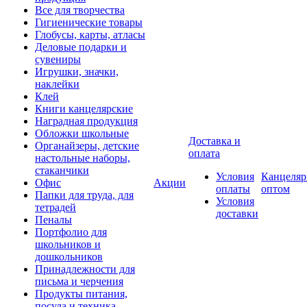
Все для творчества
Гигиенические товары
Глобусы, карты, атласы
Деловые подарки и
сувениры
Игрушки, значки,
наклейки
Клей
Книги канцелярские
Наградная продукция
Обложки школьные
Доставка и
Органайзеры, детские
оплата
настольные наборы,
стаканчики
Условия
Канцеляр
Офис
Акции
оплаты
оптом
Папки для труда, для
Условия
тетрадей
доставки
Пеналы
Портфолио для
школьников и
дошкольников
Принадлежности для
письма и черчения
Продукты питания,
посуда и техника