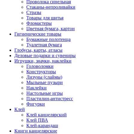
Проволока синельная
Стаканы-непроливайки
Стразы
Товары для шитья
Фломастеры
Цветная бумага, картон
Гигиенические товары
Бумажные полотенца
Туалетная бумага
Глобусы, карты, атласы
Деловые подарки и сувениры
Игрушки, значки, наклейки
Головоломки
Конструкторы
Лизуны (слаймы)
Мыльные пузыри
Наклейки
Настольные игры
Пластилин-антистресс
Фигурки
Клей
Клей канцелярский
Клей ПВА
Клей-карандаш
Книги канцелярские