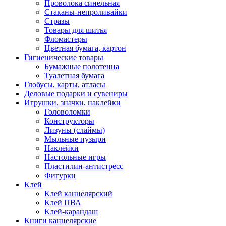
Проволока синельная
Стаканы-непроливайки
Стразы
Товары для шитья
Фломастеры
Цветная бумага, картон
Гигиенические товары
Бумажные полотенца
Туалетная бумага
Глобусы, карты, атласы
Деловые подарки и сувениры
Игрушки, значки, наклейки
Головоломки
Конструкторы
Лизуны (слаймы)
Мыльные пузыри
Наклейки
Настольные игры
Пластилин-антистресс
Фигурки
Клей
Клей канцелярский
Клей ПВА
Клей-карандаш
Книги канцелярские