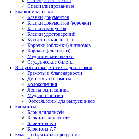
С твердой обложкой
Специализированные
Бланки и корочки
Бланки документов
Бланки документов (корочки)
Бланки пропусков
Бланки удостоверений
Бухгалтерские бланки
Корочки (обложки) дипломов
Корочки (спецзаказ)
Медицинские бланки
Студенческие билеты
Выпускникам детских садов и школ
Грамоты и благодарности
Дипломы и грамоты
Колокольчики
Ленты выпускника
Медали и значки
Фотоальбомы для выпускников
Блокноты
Блок для записей
Блокнот на магните
Блокноты А5
Блокноты А7
Бумага и бумажная продукция