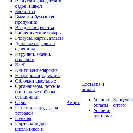
Выпускникам детских
садов и школ
Блокноты
Бумага и бумажная
продукция
Все для творчества
Гигиенические товары
Глобусы, карты, атласы
Деловые подарки и
сувениры
Игрушки, значки,
наклейки
Клей
Книги канцелярские
Наградная продукция
Обложки школьные
Доставка и
Органайзеры, детские
оплата
настольные наборы,
стаканчики
Условия
Канцеляр
Офис
Акции
оплаты
оптом
Папки для труда, для
Условия
тетрадей
доставки
Пеналы
Портфолио для
школьников и