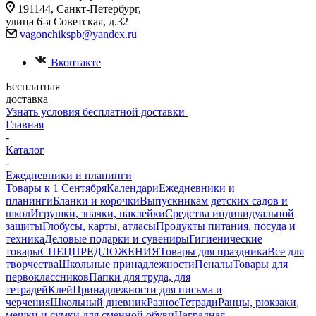
191144, Санкт-Петербург,
улица 6-я Советская, д.32
vagonchikspb@yandex.ru
Вконтакте
Бесплатная
доставка
Узнать условия бесплатной доставки
Главная
-
Каталог
-
Ежедневники и планинги
Товары к 1 Сентября
Календари
Ежедневники и
планинги
Бланки и корочки
Выпускникам детских садов и
школ
Игрушки, значки, наклейки
Средства индивидуальной
защиты
Глобусы, карты, атласы
Продукты питания, посуда и
техника
Деловые подарки и сувениры
Гигиенические
товары
СПЕЦПРЕДЛОЖЕНИЯ
Товары для праздника
Все для
творчества
Школьные принадлежности
Пеналы
Товары для
первоклассников
Папки для труда, для
тетрадей
Клей
Принадлежности для письма и
черчения
Школьный дневник
Разное
Тетради
Ранцы, рюкзаки,
мешки и сумки для сменной обуви
Наградная