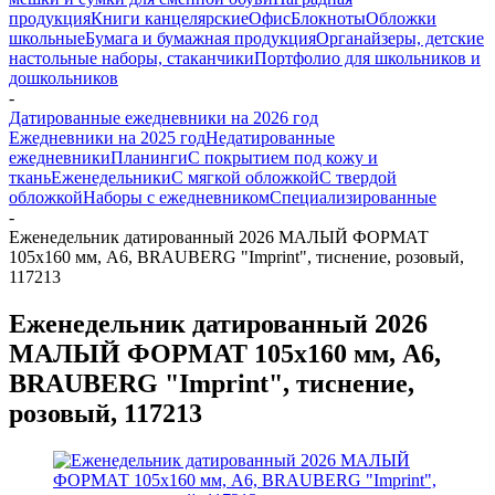
продукция
Книги канцелярские
Офис
Блокноты
Обложки
школьные
Бумага и бумажная продукция
Органайзеры, детские
настольные наборы, стаканчики
Портфолио для школьников и
дошкольников
-
Датированные ежедневники на 2026 год
Ежедневники на 2025 год
Недатированные
ежедневники
Планинги
С покрытием под кожу и
ткань
Еженедельники
С мягкой обложкой
С твердой
обложкой
Наборы с ежедневником
Специализированные
-
Еженедельник датированный 2026 МАЛЫЙ ФОРМАТ
105х160 мм, А6, BRAUBERG "Imprint", тиснение, розовый,
117213
Еженедельник датированный 2026
МАЛЫЙ ФОРМАТ 105х160 мм, А6,
BRAUBERG "Imprint", тиснение,
розовый, 117213