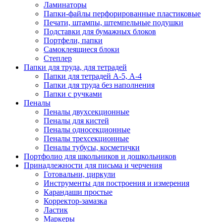
Ламинаторы
Папки-файлы перфорированные пластиковые
Печати, штампы, штемпельные подушки
Подставки для бумажных блоков
Портфели, папки
Самоклеящиеся блоки
Степлер
Папки для труда, для тетрадей
Папки для тетрадей А-5, А-4
Папки для труда без наполнения
Папки с ручками
Пеналы
Пеналы двухсекционные
Пеналы для кистей
Пеналы односекционные
Пеналы трехсекционные
Пеналы тубусы, косметички
Портфолио для школьников и дошкольников
Принадлежности для письма и черчения
Готовальни, циркули
Инструменты для построения и измерения
Карандаши простые
Корректор-замазка
Ластик
Маркеры