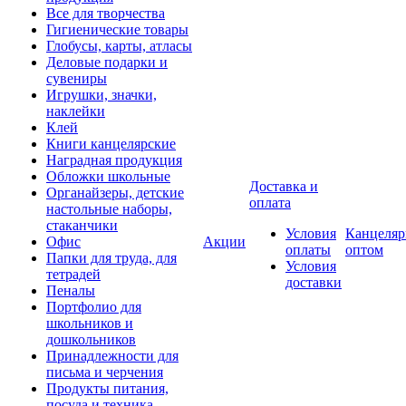
Все для творчества
Гигиенические товары
Глобусы, карты, атласы
Деловые подарки и
сувениры
Игрушки, значки,
наклейки
Клей
Книги канцелярские
Наградная продукция
Обложки школьные
Доставка и
Органайзеры, детские
оплата
настольные наборы,
стаканчики
Условия
Канцеляр
Офис
Акции
оплаты
оптом
Папки для труда, для
Условия
тетрадей
доставки
Пеналы
Портфолио для
школьников и
дошкольников
Принадлежности для
письма и черчения
Продукты питания,
посуда и техника