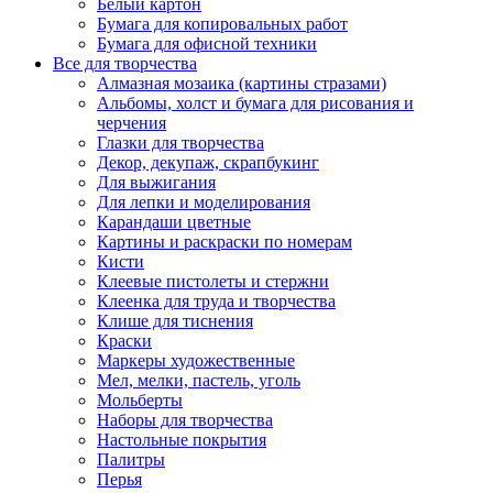
Белый картон
Бумага для копировальных работ
Бумага для офисной техники
Все для творчества
Алмазная мозаика (картины стразами)
Альбомы, холст и бумага для рисования и
черчения
Глазки для творчества
Декор, декупаж, скрапбукинг
Для выжигания
Для лепки и моделирования
Карандаши цветные
Картины и раскраски по номерам
Кисти
Клеевые пистолеты и стержни
Клеенка для труда и творчества
Клише для тиснения
Краски
Маркеры художественные
Мел, мелки, пастель, уголь
Мольберты
Наборы для творчества
Настольные покрытия
Палитры
Перья