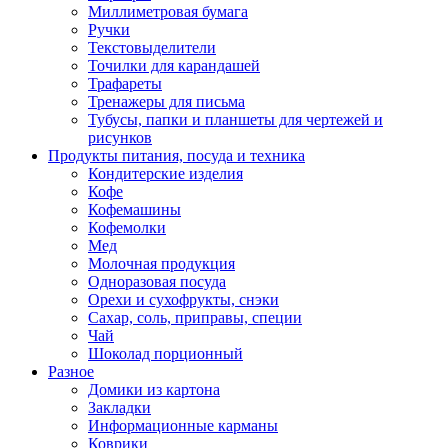
Миллиметровая бумага
Ручки
Текстовыделители
Точилки для карандашей
Трафареты
Тренажеры для письма
Тубусы, папки и планшеты для чертежей и
рисунков
Продукты питания, посуда и техника
Кондитерские изделия
Кофе
Кофемашины
Кофемолки
Мед
Молочная продукция
Одноразовая посуда
Орехи и сухофрукты, снэки
Сахар, соль, приправы, специи
Чай
Шоколад порционный
Разное
Домики из картона
Закладки
Информационные карманы
Коврики