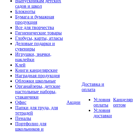
Выпускникам детских
садов и школ
Блокноты
Бумага и бумажная
продукция
Все для творчества
Гигиенические товары
Глобусы, карты, атласы
Деловые подарки и
сувениры
Игрушки, значки,
наклейки
Клей
Книги канцелярские
Наградная продукция
Обложки школьные
Доставка и
Органайзеры, детские
оплата
настольные наборы,
стаканчики
Условия
Канцеляр
Офис
Акции
оплаты
оптом
Папки для труда, для
Условия
тетрадей
доставки
Пеналы
Портфолио для
школьников и