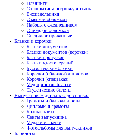
Планинги
С покрытием под кожу и ткань
Еженедельники
С мягкой обложкой
Наборы с ежедневником
С твердой обложкой
Специализированные
Бланки и корочки
Бланки документов
Бланки документов (корочки)
Бланки пропусков
Бланки удостоверений
Бухгалтерские бланки
Корочки (обложки) дипломов
Корочки (спецзаказ)
Медицинские бланки
Студенческие билеты
Выпускникам детских садов и школ
Грамоты и благодарности
Дипломы и грамоты
Колокольчики
Ленты выпускника
Медали и значки
Фотоальбомы для выпускников
Блокноты