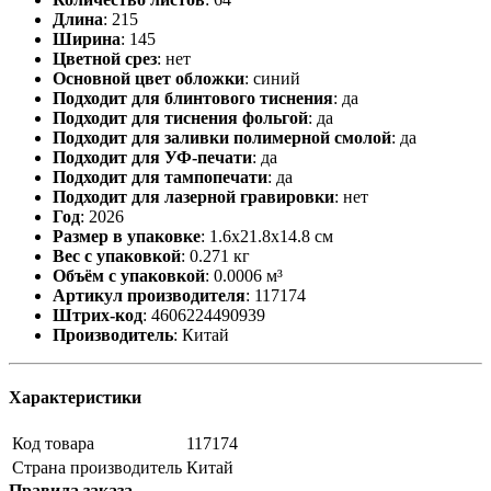
Длина
:
215
Ширина
:
145
Цветной срез
:
нет
Основной цвет обложки
:
синий
Подходит для блинтового тиснения
:
да
Подходит для тиснения фольгой
:
да
Подходит для заливки полимерной смолой
:
да
Подходит для УФ-печати
:
да
Подходит для тампопечати
:
да
Подходит для лазерной гравировки
:
нет
Год
:
2026
Размер в упаковке
:
1.6x21.8x14.8 см
Вес с упаковкой
:
0.271 кг
Объём с упаковкой
:
0.0006 м³
Артикул производителя
:
117174
Штрих-код
:
4606224490939
Производитель
:
Китай
Характеристики
Код товара
117174
Страна производитель
Китай
Правила заказа