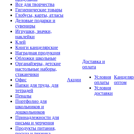
Все для творчества
Гигиенические товары
Глобусы, карты, атласы
Деловые подарки и
сувениры
Игрушки, значки,
наклейки
Клей
Книги канцелярские
Наградная продукция
Обложки школьные
Доставка и
Органайзеры, детские
оплата
настольные наборы,
стаканчики
Условия
Канцеляр
Офис
Акции
оплаты
оптом
Папки для труда, для
Условия
тетрадей
доставки
Пеналы
Портфолио для
школьников и
дошкольников
Принадлежности для
письма и черчения
Продукты питания,
посуда и техника