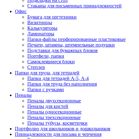
Подкладки на стол
Стаканы для письменных принадлежностей
Офис
Бумага для оргтехники
Визитницы
Калькуляторы
Ламинаторы
Папки-файлы перфорированные пластиковые
Печати, штампы, штемпельные подушки
Подставки для бумажных блоков
Портфели, папки
Самоклеящиеся блоки
Степлер
Папки для труда, для тетрадей
Папки для тетрадей А-5, А-4
Папки для труда без наполнения
Папки с ручками
Пеналы
Пеналы двухсекционные
Пеналы для кистей
Пеналы односекционные
Пеналы трехсекционные
Пеналы тубусы, косметички
Портфолио для школьников и дошкольников
Принадлежности для письма и черчения