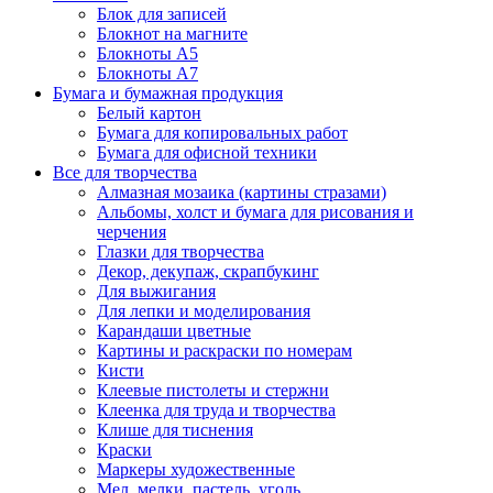
Блок для записей
Блокнот на магните
Блокноты А5
Блокноты А7
Бумага и бумажная продукция
Белый картон
Бумага для копировальных работ
Бумага для офисной техники
Все для творчества
Алмазная мозаика (картины стразами)
Альбомы, холст и бумага для рисования и
черчения
Глазки для творчества
Декор, декупаж, скрапбукинг
Для выжигания
Для лепки и моделирования
Карандаши цветные
Картины и раскраски по номерам
Кисти
Клеевые пистолеты и стержни
Клеенка для труда и творчества
Клише для тиснения
Краски
Маркеры художественные
Мел, мелки, пастель, уголь