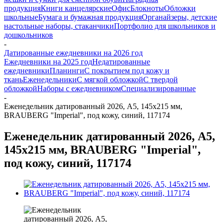
продукция
Книги канцелярские
Офис
Блокноты
Обложки
школьные
Бумага и бумажная продукция
Органайзеры, детские
настольные наборы, стаканчики
Портфолио для школьников и
дошкольников
-
Датированные ежедневники на 2026 год
Ежедневники на 2025 год
Недатированные
ежедневники
Планинги
С покрытием под кожу и
ткань
Еженедельники
С мягкой обложкой
С твердой
обложкой
Наборы с ежедневником
Специализированные
-
Еженедельник датированный 2026, А5, 145х215 мм,
BRAUBERG "Imperial", под кожу, синий, 117174
Еженедельник датированный 2026, А5,
145х215 мм, BRAUBERG "Imperial",
под кожу, синий, 117174