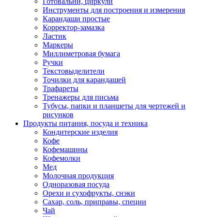
Готовальни, циркули
Инструменты для построения и измерения
Карандаши простые
Корректор-замазка
Ластик
Маркеры
Миллиметровая бумага
Ручки
Текстовыделители
Точилки для карандашей
Трафареты
Тренажеры для письма
Тубусы, папки и планшеты для чертежей и
рисунков
Продукты питания, посуда и техника
Кондитерские изделия
Кофе
Кофемашины
Кофемолки
Мед
Молочная продукция
Одноразовая посуда
Орехи и сухофрукты, снэки
Сахар, соль, приправы, специи
Чай