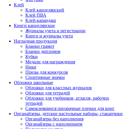
Клей
Клей канцелярский
Клей ПВА
Клей-карандаш
Книги канцелярские
Журналы учета и регистрации
Книги и журналы учета
Наградная продукция
Бланки грамот
Бланки дипломов
Кубки
Медали для награждения
Ники
Призы для конкурсов
Спортивные значки
Обложки школьные
Обложки для классных журналов
Обложки для тетрадей
Обложки для учебников, атласов, рабочих
тетрадей
Самоклеящиеся прозрачные пленки для книг
Органайзеры, детские настольные наборы, стаканчики
Органайзеры без наполнения
Органайзеры с наполнением