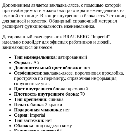
Дополнением является закладка-ляссе, с помощью которой
при необходимости можно быстро открыть еженедельник на
нужной странице. В конце внутреннего блока есть 7 страниц
для записей и заметок. Обширный справочный материал
расширяет функциональность еженедельника.
Датированный еженедельник BRAUBERG "Imperial"
идеально подойдет для офисных работников и людей,
занимающихся бизнесом.
Тип еженедельника
:
датированный
Формат
:
А5
Дополнительный цвет обложки
:
нет
Особенности
:
закладка-ляссе, поролоновая прослойка,
прострочка по периметру, справочная информация,
скругленные углы
Цвет внутреннего блока
:
кремовый
Плотность внутренного блока
:
70
Тип крепления
:
сшивка
Печать блока
:
2 краски
Подарочная упаковка
:
нет
Серия
:
Imperial
Тип застежки
:
нет
Обложка
:
под гладкую кожу
Количество листов
:
64