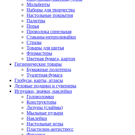
Мольберты
Наборы для творчества
Настольные покрытия
Палитры
Перья
Проволока синельная
Стаканы-непроливайки
Стразы
Товары для шитья
Фломастеры
Цветная бумага, картон
Гигиенические товары
Бумажные полотенца
Туалетная бумага
Глобусы, карты, атласы
Деловые подарки и сувениры
Игрушки, значки, наклейки
Головоломки
Конструкторы
Лизуны (слаймы)
Мыльные пузыри
Наклейки
Настольные игры
Пластилин-антистресс
Фигурки