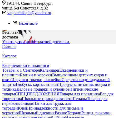
191144, Санкт-Петербург,
улица 6-я Советская, д.32
vagonchikspb@yandex.ru
Вконтакте
Бесплатная
доставка
Узнать условия бесплатной доставки
Главная
-
Каталог
-
Ежедневники и планинги
Товары к 1 Сентября
Календари
Ежедневники и
планинги
Бланки и корочки
Выпускникам детских садов и
школ
Игрушки, значки, наклейки
Средства индивидуальной
защиты
Глобусы, карты, атласы
Продукты питания, посуда и
техника
Деловые подарки и сувениры
Гигиенические
товары
СПЕЦПРЕДЛОЖЕНИЯ
Товары для праздника
Все для
творчества
Школьные принадлежности
Пеналы
Товары для
первоклассников
Папки для труда, для
тетрадей
Клей
Принадлежности для письма и
черчения
Школьный дневник
Разное
Тетради
Ранцы, рюкзаки,
мешки и сумки для сменной обуви
Наградная