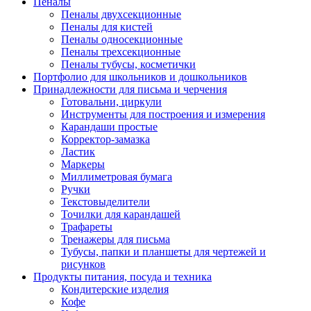
Пеналы
Пеналы двухсекционные
Пеналы для кистей
Пеналы односекционные
Пеналы трехсекционные
Пеналы тубусы, косметички
Портфолио для школьников и дошкольников
Принадлежности для письма и черчения
Готовальни, циркули
Инструменты для построения и измерения
Карандаши простые
Корректор-замазка
Ластик
Маркеры
Миллиметровая бумага
Ручки
Текстовыделители
Точилки для карандашей
Трафареты
Тренажеры для письма
Тубусы, папки и планшеты для чертежей и
рисунков
Продукты питания, посуда и техника
Кондитерские изделия
Кофе