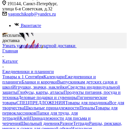
191144, Санкт-Петербург,
улица 6-я Советская, д.32
vagonchikspb@yandex.ru
Вконтакте
Бесплатная
доставка
Узнать условия бесплатной доставки
Главная
-
Каталог
-
Ежедневники и планинги
Товары к 1 Сентября
Календари
Ежедневники и
планинги
Бланки и корочки
Выпускникам детских садов и
школ
Игрушки, значки, наклейки
Средства индивидуальной
защиты
Глобусы, карты, атласы
Продукты питания, посуда и
техника
Деловые подарки и сувениры
Гигиенические
товары
СПЕЦПРЕДЛОЖЕНИЯ
Товары для праздника
Все для
творчества
Школьные принадлежности
Пеналы
Товары для
первоклассников
Папки для труда, для
тетрадей
Клей
Принадлежности для письма и
черчения
Школьный дневник
Разное
Тетради
Ранцы, рюкзаки,
мешки и сумки для сменной обуви
Наградная