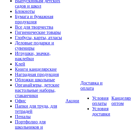
Выпускникам детских
садов и школ
Блокноты
Бумага и бумажная
продукция
Все для творчества
Гигиенические товары
Глобусы, карты, атласы
Деловые подарки и
сувениры
Игрушки, значки,
наклейки
Клей
Книги канцелярские
Наградная продукция
Обложки школьные
Доставка и
Органайзеры, детские
оплата
настольные наборы,
стаканчики
Условия
Канцеляр
Офис
Акции
оплаты
оптом
Папки для труда, для
Условия
тетрадей
доставки
Пеналы
Портфолио для
школьников и