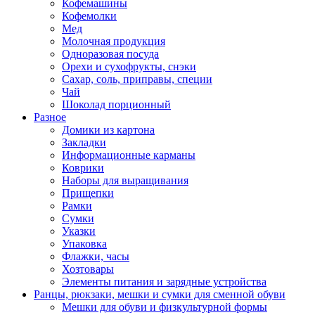
Кофемашины
Кофемолки
Мед
Молочная продукция
Одноразовая посуда
Орехи и сухофрукты, снэки
Сахар, соль, приправы, специи
Чай
Шоколад порционный
Разное
Домики из картона
Закладки
Информационные карманы
Коврики
Наборы для выращивания
Прищепки
Рамки
Сумки
Указки
Упаковка
Флажки, часы
Хозтовары
Элементы питания и зарядные устройства
Ранцы, рюкзаки, мешки и сумки для сменной обуви
Мешки для обуви и физкультурной формы