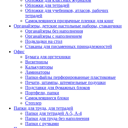
Обложки для классных журналов
Обложки для тетрадей
Обложки для учебников, атласов, рабочих
тетрадей
Самоклеящиеся прозрачные пленки для книг
Органайзеры, детские настольные наборы, стаканчики
Органайзеры без наполнения
Органайзеры с наполнением
Подкладки на стол
Стаканы для письменных принадлежностей
Офис
Бумага для оргтехники
Визитницы
Калькуляторы
Ламинаторы
Папки-файлы перфорированные пластиковые
Печати, штампы, штемпельные подушки
Подставки для бумажных блоков
Портфели, папки
Самоклеящиеся блоки
Степлер
Папки для труда, для тетрадей
Папки для тетрадей А-5, А-4
Папки для труда без наполнения
Папки с ручками