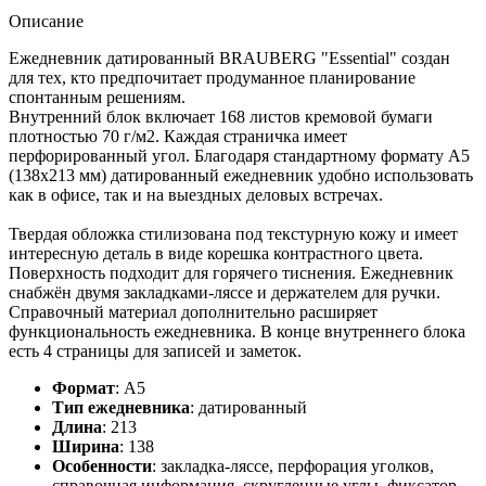
Описание
Ежедневник датированный BRAUBERG "Essential" создан
для тех, кто предпочитает продуманное планирование
спонтанным решениям.
Внутренний блок включает 168 листов кремовой бумаги
плотностью 70 г/м2. Каждая страничка имеет
перфорированный угол. Благодаря стандартному формату А5
(138х213 мм) датированный ежедневник удобно использовать
как в офисе, так и на выездных деловых встречах.
Твердая обложка стилизована под текстурную кожу и имеет
интересную деталь в виде корешка контрастного цвета.
Поверхность подходит для горячего тиснения. Ежедневник
снабжён двумя закладками-ляссе и держателем для ручки.
Справочный материал дополнительно расширяет
функциональность ежедневника. В конце внутреннего блока
есть 4 страницы для записей и заметок.
Формат
:
А5
Тип ежедневника
:
датированный
Длина
:
213
Ширина
:
138
Особенности
:
закладка-ляссе, перфорация уголков,
справочная информация, скругленные углы, фиксатор