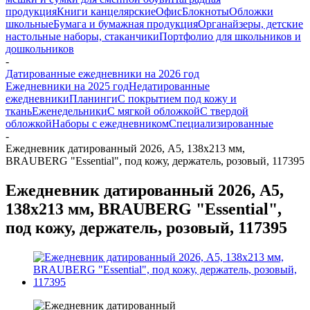
продукция
Книги канцелярские
Офис
Блокноты
Обложки
школьные
Бумага и бумажная продукция
Органайзеры, детские
настольные наборы, стаканчики
Портфолио для школьников и
дошкольников
-
Датированные ежедневники на 2026 год
Ежедневники на 2025 год
Недатированные
ежедневники
Планинги
С покрытием под кожу и
ткань
Еженедельники
С мягкой обложкой
С твердой
обложкой
Наборы с ежедневником
Специализированные
-
Ежедневник датированный 2026, А5, 138х213 мм,
BRAUBERG "Essential", под кожу, держатель, розовый, 117395
Ежедневник датированный 2026, А5,
138х213 мм, BRAUBERG "Essential",
под кожу, держатель, розовый, 117395