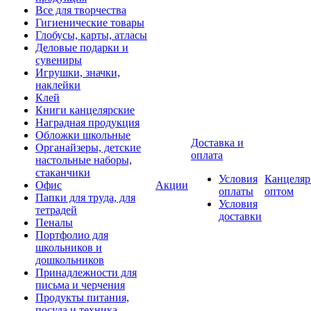
Все для творчества
Гигиенические товары
Глобусы, карты, атласы
Деловые подарки и
сувениры
Игрушки, значки,
наклейки
Клей
Книги канцелярские
Наградная продукция
Обложки школьные
Доставка и
Органайзеры, детские
оплата
настольные наборы,
стаканчики
Условия
Канцеляр
Офис
Акции
оплаты
оптом
Папки для труда, для
Условия
тетрадей
доставки
Пеналы
Портфолио для
школьников и
дошкольников
Принадлежности для
письма и черчения
Продукты питания,
посуда и техника