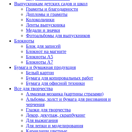
Выпускникам детских садов и школ
Грамоты и благодарности
Дипломы и грамоты
Колокольчики
Ленты выпускника
Медали и значки
Фотоальбомы для выпускников
Блокноты
Блок для записей
Блокнот на магните
Блокноты А5
Блокноты А7
Бумага и бумажная продукция
Белый картон
Бумага для копировальных работ
Бумага для офисной техники
Все для творчества
Алмазная мозаика (картины стразами)
Альбомы, холст и бумага для рисования и
черчения
Глазки для творчества
Декор, декупаж, скрапбукинг
Для выжигания
Для лепки и моделирования
Карандаши цветные