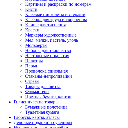
Картины и раскраски по номерам
Кисти
Клеевые пистолеты и стержни
Клеенка для труда и творчества
Клише для тиснения
Краски
Маркеры художественные
Мел, мелки, пастель, уголь
Мольберты
Наборы для творчества
Настольные покрытия
Палитры
Перья
Проволока синельная
Стаканы-непроливайки
Стразы
Товары для шитья
Фломастеры
Цветная бумага, картон
Гигиенические товары
Бумажные полотенца
Туалетная бумага
Глобусы, карты, атласы
Деловые подарки и сувениры
Игрушки, значки, наклейки