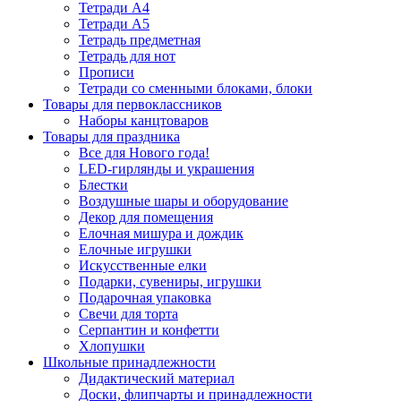
Тетради А4
Тетради А5
Тетрадь предметная
Тетрадь для нот
Прописи
Тетради со сменными блоками, блоки
Товары для первоклассников
Наборы канцтоваров
Товары для праздника
Все для Нового года!
LED-гирлянды и украшения
Блестки
Воздушные шары и оборудование
Декор для помещения
Елочная мишура и дождик
Елочные игрушки
Искусственные елки
Подарки, сувениры, игрушки
Подарочная упаковка
Свечи для торта
Серпантин и конфетти
Хлопушки
Школьные принадлежности
Дидактический материал
Доски, флипчарты и принадлежности