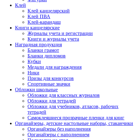
Клей
Клей канцелярский
Клей ПВА
Клей-карандаш
Книги канцелярские
Журналы учета и регистрации
Книги и журналы учета
Наградная продукция
Бланки грамот
Бланки дипломов
Кубки
Медали для награждения
Ники
Призы для конкурсов
Спортивные значки
Обложки школьные
Обложки для классных журналов
Обложки для тетрадей
Обложки для учебников, атласов, рабочих
тетрадей
Самоклеящиеся прозрачные пленки для книг
Органайзеры, детские настольные наборы, стаканчики
Органайзеры без наполнения
Органайзеры с наполнением