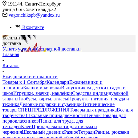
191144, Санкт-Петербург,
улица 6-я Советская, д.32
vagonchikspb@yandex.ru
Вконтакте
Бесплатная
доставка
Узнать условия бесплатной доставки
Главная
-
Каталог
-
Ежедневники и планинги
Товары к 1 Сентября
Календари
Ежедневники и
планинги
Бланки и корочки
Выпускникам детских садов и
школ
Игрушки, значки, наклейки
Средства индивидуальной
защиты
Глобусы, карты, атласы
Продукты питания, посуда и
техника
Деловые подарки и сувениры
Гигиенические
товары
СПЕЦПРЕДЛОЖЕНИЯ
Товары для праздника
Все для
творчества
Школьные принадлежности
Пеналы
Товары для
первоклассников
Папки для труда, для
тетрадей
Клей
Принадлежности для письма и
черчения
Школьный дневник
Разное
Тетради
Ранцы, рюкзаки,
мешки и сумки для сменной обуви
Наградная