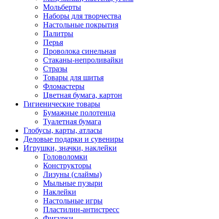
Мольберты
Наборы для творчества
Настольные покрытия
Палитры
Перья
Проволока синельная
Стаканы-непроливайки
Стразы
Товары для шитья
Фломастеры
Цветная бумага, картон
Гигиенические товары
Бумажные полотенца
Туалетная бумага
Глобусы, карты, атласы
Деловые подарки и сувениры
Игрушки, значки, наклейки
Головоломки
Конструкторы
Лизуны (слаймы)
Мыльные пузыри
Наклейки
Настольные игры
Пластилин-антистресс
Фигурки