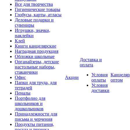
Все для творчества
Гигиенические товары
Глобусы, карты, атласы
Деловые подарки и
сувениры
Игрушки, значки,
наклейки
Клей
Книги канцелярские
Наградная продукция
Обложки школьные
Доставка и
Органайзеры, детские
оплата
настольные наборы,
стаканчики
Условия
Канцеляр
Офис
Акции
оплаты
оптом
Папки для труда, для
Условия
тетрадей
доставки
Пеналы
Портфолио для
школьников и
дошкольников
Принадлежности для
письма и черчения
Продукты питания,
посуда и техника