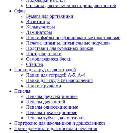
Подкладки на стол
Стаканы для письменных принадлежностей
Офис
Бумага для оргтехники
Визитницы
Калькуляторы
Ламинаторы
Папки-файлы перфорированные пластиковые
Печати, штампы, штемпельные подушки
Подставки для бумажных блоков
Портфели, папки
Самоклеящиеся блоки
Степлер
Папки для труда, для тетрадей
Папки для тетрадей А-5, А-4
Папки для труда без наполнения
Папки с ручками
Пеналы
Пеналы двухсекционные
Пеналы для кистей
Пеналы односекционные
Пеналы трехсекционные
Пеналы тубусы, косметички
Портфолио для школьников и дошкольников
Принадлежности для письма и черчения