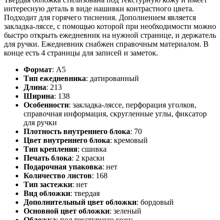
интересную деталь в виде нашивки контрастного цвета.
Подходит для горячего тиснения. Дополнением является
закладка-ляссе, с помощью которой при необходимости можно
быстро открыть ежедневник на нужной странице, и держатель
для ручки. Ежедневник снабжен справочным материалом. В
конце есть 4 страницы для записей и заметок.
Формат
:
А5
Тип ежедневника
:
датированный
Длина
:
213
Ширина
:
138
Особенности
:
закладка-ляссе, перфорация уголков,
справочная информация, скругленные углы, фиксатор
для ручки
Плотность внутреннего блока
:
70
Цвет внутреннего блока
:
кремовый
Тип крепления
:
сшивка
Печать блока
:
2 краски
Подарочная упаковка
:
нет
Количество листов
:
168
Тип застежки
:
нет
Вид обложки
:
твердая
Дополнительный цвет обложки
:
бордовый
Основной цвет обложки
:
зеленый
Обложка
:
под текстурную кожу