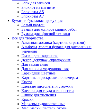
Блок для записей
Блокнот на магните
Блокноты А5
Блокноты А7
Бумага и бумажная продукция
Белый картон
Бумага для копировальных работ
Бумага для офисной техники
Все для творчества
Алмазная мозаика (картины стразами)
Альбомы, холст и бумага для рисования и
черчения
Глазки для творчества
Декор, декупаж, скрапбукинг
Для выжигания
Для лепки и моделирования
Карандаши цветные
Картины и раскраски по номерам
Кисти
Клеевые пистолеты и стержни
Клеенка для труда и творчества
Клише для тиснения
Краски
Маркеры художественные
Мел, мелки, пастель, уголь