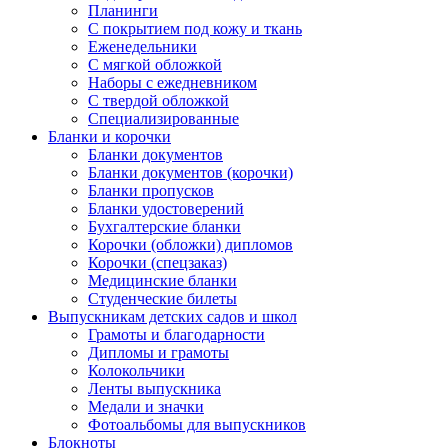
Планинги
С покрытием под кожу и ткань
Еженедельники
С мягкой обложкой
Наборы с ежедневником
С твердой обложкой
Специализированные
Бланки и корочки
Бланки документов
Бланки документов (корочки)
Бланки пропусков
Бланки удостоверений
Бухгалтерские бланки
Корочки (обложки) дипломов
Корочки (спецзаказ)
Медицинские бланки
Студенческие билеты
Выпускникам детских садов и школ
Грамоты и благодарности
Дипломы и грамоты
Колокольчики
Ленты выпускника
Медали и значки
Фотоальбомы для выпускников
Блокноты