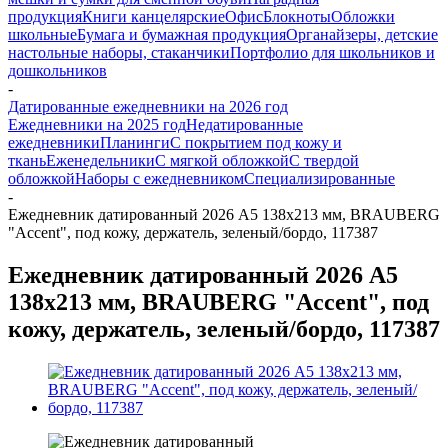
продукция
Книги канцелярские
Офис
Блокноты
Обложки
школьные
Бумага и бумажная продукция
Органайзеры, детские
настольные наборы, стаканчики
Портфолио для школьников и
дошкольников
-
Датированные ежедневники на 2026 год
Ежедневники на 2025 год
Недатированные
ежедневники
Планинги
С покрытием под кожу и
ткань
Еженедельники
С мягкой обложкой
С твердой
обложкой
Наборы с ежедневником
Специализированные
-
Ежедневник датированный 2026 А5 138х213 мм, BRAUBERG
"Accent", под кожу, держатель, зеленый/бордо, 117387
Ежедневник датированный 2026 А5
138х213 мм, BRAUBERG "Accent", под
кожу, держатель, зеленый/бордо, 117387