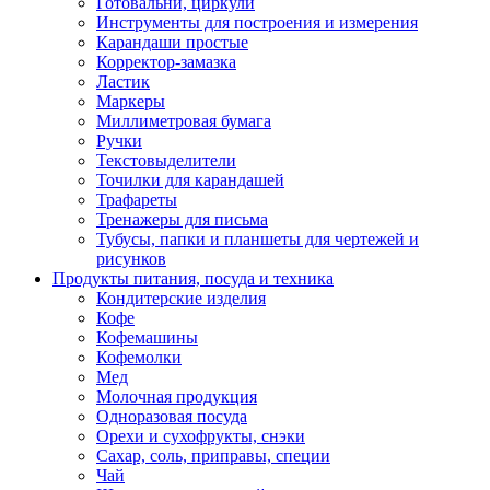
Готовальни, циркули
Инструменты для построения и измерения
Карандаши простые
Корректор-замазка
Ластик
Маркеры
Миллиметровая бумага
Ручки
Текстовыделители
Точилки для карандашей
Трафареты
Тренажеры для письма
Тубусы, папки и планшеты для чертежей и
рисунков
Продукты питания, посуда и техника
Кондитерские изделия
Кофе
Кофемашины
Кофемолки
Мед
Молочная продукция
Одноразовая посуда
Орехи и сухофрукты, снэки
Сахар, соль, приправы, специи
Чай