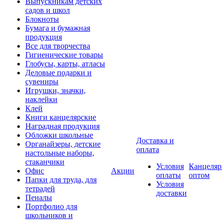
Выпускникам детских
садов и школ
Блокноты
Бумага и бумажная
продукция
Все для творчества
Гигиенические товары
Глобусы, карты, атласы
Деловые подарки и
сувениры
Игрушки, значки,
наклейки
Клей
Книги канцелярские
Наградная продукция
Обложки школьные
Доставка и
Органайзеры, детские
оплата
настольные наборы,
стаканчики
Условия
Канцеляр
Офис
Акции
оплаты
оптом
Папки для труда, для
Условия
тетрадей
доставки
Пеналы
Портфолио для
школьников и