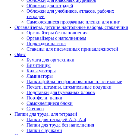
Обложки для классных журналов
Обложки для тетрадей
Обложки для учебников, атласов, рабочих
тетрадей
Самоклеящиеся прозрачные пленки для книг
Органайзеры, детские настольные наборы, стаканчики
Органайзеры без наполнения
Органайзеры с наполнением
Подкладки на стол
Стаканы для письменных принадлежностей
Офис
Бумага для оргтехники
Визитницы
Калькуляторы
Ламинаторы
Папки-файлы перфорированные пластиковые
Печати, штампы, штемпельные подушки
Подставки для бумажных блоков
Портфели, папки
Самоклеящиеся блоки
Степлер
Папки для труда, для тетрадей
Папки для тетрадей А-5, А-4
Папки для труда без наполнения
Папки с ручками