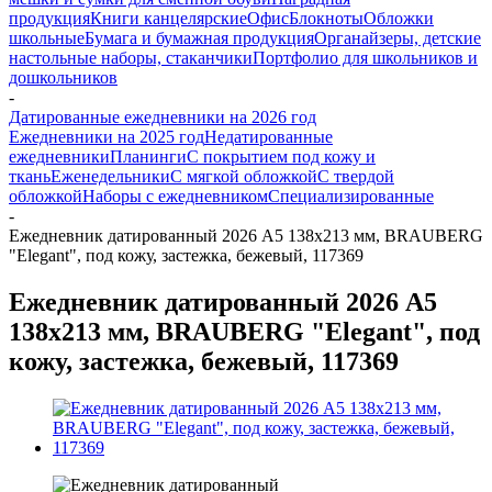
продукция
Книги канцелярские
Офис
Блокноты
Обложки
школьные
Бумага и бумажная продукция
Органайзеры, детские
настольные наборы, стаканчики
Портфолио для школьников и
дошкольников
-
Датированные ежедневники на 2026 год
Ежедневники на 2025 год
Недатированные
ежедневники
Планинги
С покрытием под кожу и
ткань
Еженедельники
С мягкой обложкой
С твердой
обложкой
Наборы с ежедневником
Специализированные
-
Ежедневник датированный 2026 А5 138х213 мм, BRAUBERG
"Elegant", под кожу, застежка, бежевый, 117369
Ежедневник датированный 2026 А5
138х213 мм, BRAUBERG "Elegant", под
кожу, застежка, бежевый, 117369