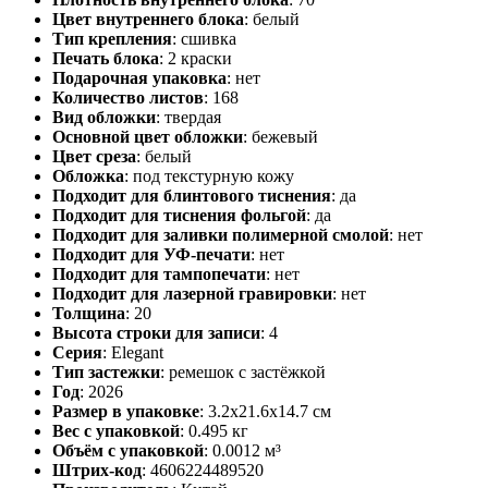
Цвет внутреннего блока
:
белый
Тип крепления
:
сшивка
Печать блока
:
2 краски
Подарочная упаковка
:
нет
Количество листов
:
168
Вид обложки
:
твердая
Основной цвет обложки
:
бежевый
Цвет среза
:
белый
Обложка
:
под текстурную кожу
Подходит для блинтового тиснения
:
да
Подходит для тиснения фольгой
:
да
Подходит для заливки полимерной смолой
:
нет
Подходит для УФ-печати
:
нет
Подходит для тампопечати
:
нет
Подходит для лазерной гравировки
:
нет
Толщина
:
20
Высота строки для записи
:
4
Серия
:
Elegant
Тип застежки
:
ремешок с застёжкой
Год
:
2026
Размер в упаковке
:
3.2x21.6x14.7 см
Вес с упаковкой
:
0.495 кг
Объём с упаковкой
:
0.0012 м³
Штрих-код
:
4606224489520