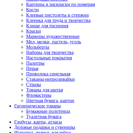
Картины и раскраски по номерам
Кисти
Клеевые пистолеты и стержни
Клеенка для труда и творчества
Клише для тиснения
Краски
Маркеры художественные
Мел, мелки, пастель, уголь
Мольберты
Наборы для творчества
Настольные покрытия
Палитры
Перья
Проволока синельная
Стаканы-непроливайки
Стразы
Товары для шитья
Фломастеры
Цветная бумага, картон
Гигиенические товары
Бумажные полотенца
Туалетная бумага
Глобусы, карты, атласы
Деловые подарки и сувениры
Игрушки, значки, наклейки