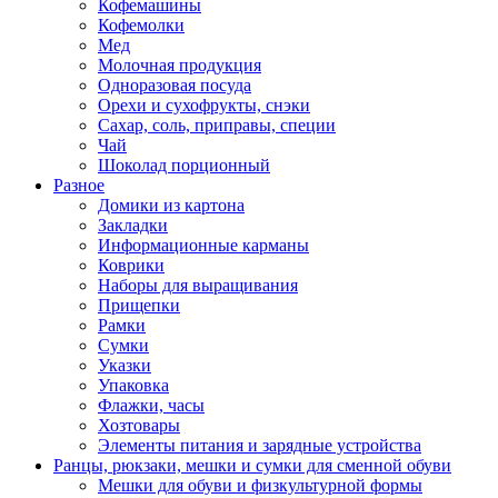
Кофемашины
Кофемолки
Мед
Молочная продукция
Одноразовая посуда
Орехи и сухофрукты, снэки
Сахар, соль, приправы, специи
Чай
Шоколад порционный
Разное
Домики из картона
Закладки
Информационные карманы
Коврики
Наборы для выращивания
Прищепки
Рамки
Сумки
Указки
Упаковка
Флажки, часы
Хозтовары
Элементы питания и зарядные устройства
Ранцы, рюкзаки, мешки и сумки для сменной обуви
Мешки для обуви и физкультурной формы