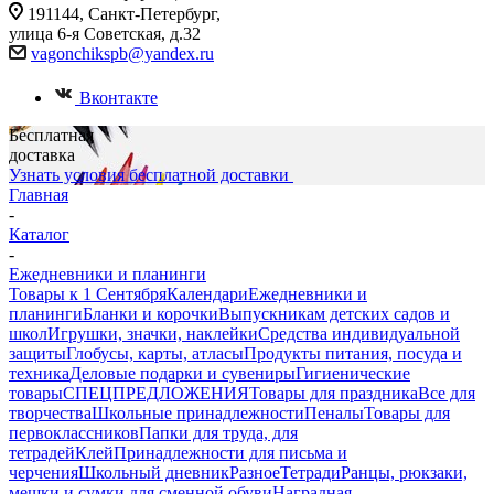
191144, Санкт-Петербург,
улица 6-я Советская, д.32
vagonchikspb@yandex.ru
Вконтакте
Бесплатная
доставка
Узнать условия бесплатной доставки
Главная
-
Каталог
-
Ежедневники и планинги
Товары к 1 Сентября
Календари
Ежедневники и
планинги
Бланки и корочки
Выпускникам детских садов и
школ
Игрушки, значки, наклейки
Средства индивидуальной
защиты
Глобусы, карты, атласы
Продукты питания, посуда и
техника
Деловые подарки и сувениры
Гигиенические
товары
СПЕЦПРЕДЛОЖЕНИЯ
Товары для праздника
Все для
творчества
Школьные принадлежности
Пеналы
Товары для
первоклассников
Папки для труда, для
тетрадей
Клей
Принадлежности для письма и
черчения
Школьный дневник
Разное
Тетради
Ранцы, рюкзаки,
мешки и сумки для сменной обуви
Наградная