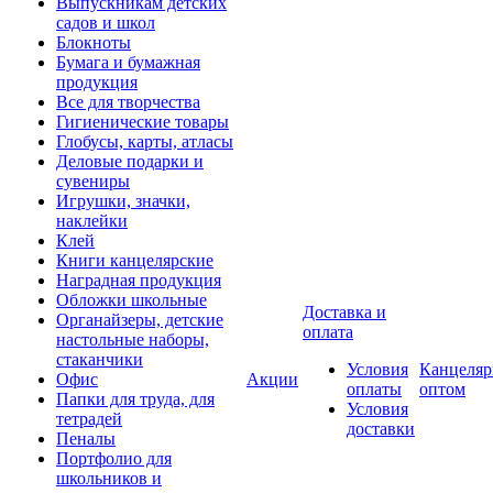
Выпускникам детских
садов и школ
Блокноты
Бумага и бумажная
продукция
Все для творчества
Гигиенические товары
Глобусы, карты, атласы
Деловые подарки и
сувениры
Игрушки, значки,
наклейки
Клей
Книги канцелярские
Наградная продукция
Обложки школьные
Доставка и
Органайзеры, детские
оплата
настольные наборы,
стаканчики
Условия
Канцеляр
Офис
Акции
оплаты
оптом
Папки для труда, для
Условия
тетрадей
доставки
Пеналы
Портфолио для
школьников и