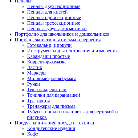
Пеналы
Пеналы двухсекционные
Пеналы для кистей
Пеналы односекционные
Пеналы трехсекционные
Пеналы тубусы, косметички
Портфолио для школьников и дошкольников
Принадлежности для письма и черчения
Готовальни, циркули
Инструменты для построения и измерения
Карандаши простые
Корректор-замазка
Ластик
Маркеры
Миллиметровая бумага
Ручки
Текстовыделители
Точилки для карандашей
Трафареты
Тренажеры для письма
Тубусы, папки и планшеты для чертежей и
рисунков
Продукты питания, посуда и техника
Кондитерские изделия
Кофе