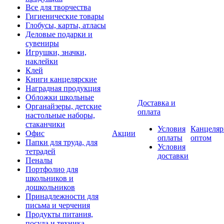
Все для творчества
Гигиенические товары
Глобусы, карты, атласы
Деловые подарки и
сувениры
Игрушки, значки,
наклейки
Клей
Книги канцелярские
Наградная продукция
Обложки школьные
Доставка и
Органайзеры, детские
оплата
настольные наборы,
стаканчики
Условия
Канцеляр
Офис
Акции
оплаты
оптом
Папки для труда, для
Условия
тетрадей
доставки
Пеналы
Портфолио для
школьников и
дошкольников
Принадлежности для
письма и черчения
Продукты питания,
посуда и техника