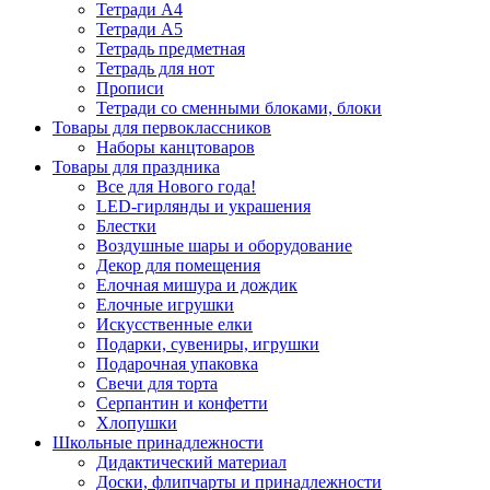
Тетради А4
Тетради А5
Тетрадь предметная
Тетрадь для нот
Прописи
Тетради со сменными блоками, блоки
Товары для первоклассников
Наборы канцтоваров
Товары для праздника
Все для Нового года!
LED-гирлянды и украшения
Блестки
Воздушные шары и оборудование
Декор для помещения
Елочная мишура и дождик
Елочные игрушки
Искусственные елки
Подарки, сувениры, игрушки
Подарочная упаковка
Свечи для торта
Серпантин и конфетти
Хлопушки
Школьные принадлежности
Дидактический материал
Доски, флипчарты и принадлежности