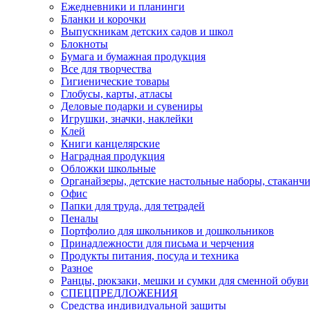
Ежедневники и планинги
Бланки и корочки
Выпускникам детских садов и школ
Блокноты
Бумага и бумажная продукция
Все для творчества
Гигиенические товары
Глобусы, карты, атласы
Деловые подарки и сувениры
Игрушки, значки, наклейки
Клей
Книги канцелярские
Наградная продукция
Обложки школьные
Органайзеры, детские настольные наборы, стаканч
Офис
Папки для труда, для тетрадей
Пеналы
Портфолио для школьников и дошкольников
Принадлежности для письма и черчения
Продукты питания, посуда и техника
Разное
Ранцы, рюкзаки, мешки и сумки для сменной обуви
СПЕЦПРЕДЛОЖЕНИЯ
Средства индивидуальной защиты