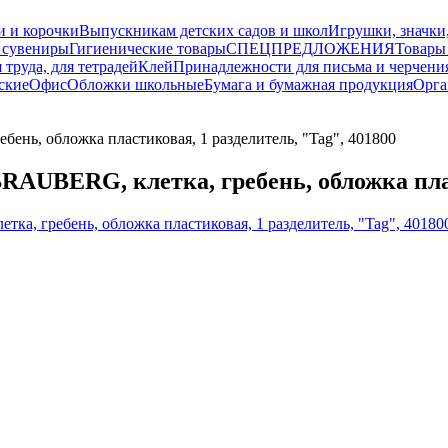
и и корочки
Выпускникам детских садов и школ
Игрушки, значки
 сувениры
Гигиенические товары
СПЕЦПРЕДЛОЖЕНИЯ
Товары
 труда, для тетрадей
Клей
Принадлежности для письма и черчени
ские
Офис
Обложки школьные
Бумага и бумажная продукция
Орга
бень, обложка пластиковая, 1 разделитель, "Tag", 401800
 BRAUBERG, клетка, гребень, обложка пла