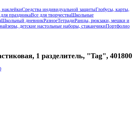
, наклейки
Средства индивидуальной защиты
Глобусы, карты,
 для праздника
Все для творчества
Школьные
я
Школьный дневник
Разное
Тетради
Ранцы, рюкзаки, мешки и
найзеры, детские настольные наборы, стаканчики
Портфолио
стиковая, 1 разделитель, "Tag", 401800