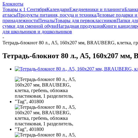
Блокноты
Товары к 1 Сентября
Календари
Ежедневники и планинги
Бланк
атласы
Продукты питания, посуда и техника
Деловые подарки и
принадлежности
Пеналы
Товары для первоклассников
Папки для
сумки для сменной обуви
Наградная продукция
Книги канцеляр
для школьников и дошкольников
-
Тетрадь-блокнот 80 л., А5, 160х207 мм, BRAUBERG, клетка, гре
Тетрадь-блокнот 80 л., А5, 160х207 мм,