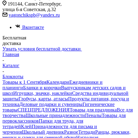
191144, Санкт-Петербург,
улица 6-я Советская, д.32
vagonchikspb@yandex.ru
Вконтакте
Бесплатная
доставка
Узнать условия бесплатной доставки
Главная
-
Каталог
-
Блокноты
Товары к 1 Сентября
Календари
Ежедневники и
планинги
Бланки и корочки
Выпускникам детских садов и
школ
Игрушки, значки, наклейки
Средства индивидуальной
защиты
Глобусы, карты, атласы
Продукты питания, посуда и
техника
Деловые подарки и сувениры
Гигиенические
товары
СПЕЦПРЕДЛОЖЕНИЯ
Товары для праздника
Все для
творчества
Школьные принадлежности
Пеналы
Товары для
первоклассников
Папки для труда, для
тетрадей
Клей
Принадлежности для письма и
черчения
Школьный дневник
Разное
Тетради
Ранцы, рюкзаки,
мешки и сумки для сменной обуви
Наградная