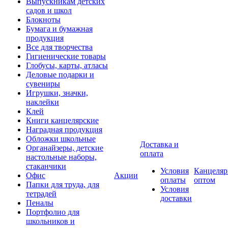
Выпускникам детских
садов и школ
Блокноты
Бумага и бумажная
продукция
Все для творчества
Гигиенические товары
Глобусы, карты, атласы
Деловые подарки и
сувениры
Игрушки, значки,
наклейки
Клей
Книги канцелярские
Наградная продукция
Обложки школьные
Доставка и
Органайзеры, детские
оплата
настольные наборы,
стаканчики
Условия
Канцеляр
Офис
Акции
оплаты
оптом
Папки для труда, для
Условия
тетрадей
доставки
Пеналы
Портфолио для
школьников и