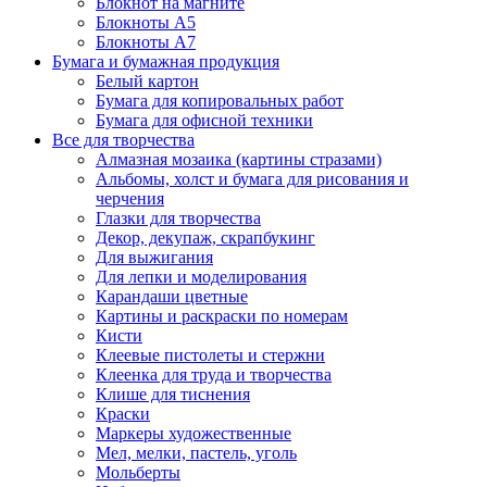
Блокнот на магните
Блокноты А5
Блокноты А7
Бумага и бумажная продукция
Белый картон
Бумага для копировальных работ
Бумага для офисной техники
Все для творчества
Алмазная мозаика (картины стразами)
Альбомы, холст и бумага для рисования и
черчения
Глазки для творчества
Декор, декупаж, скрапбукинг
Для выжигания
Для лепки и моделирования
Карандаши цветные
Картины и раскраски по номерам
Кисти
Клеевые пистолеты и стержни
Клеенка для труда и творчества
Клише для тиснения
Краски
Маркеры художественные
Мел, мелки, пастель, уголь
Мольберты