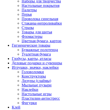
Наборы для творчества
Настольные покрытия
Палитры
Перья
Проволока синельная
Стаканы-непроливайки
Стразы
Товары для шитья
Фломастеры
Цветная бумага, картон
Гигиенические товары
Бумажные полотенца
Туалетная бумага
Глобусы, карты, атласы
Деловые подарки и сувениры
Игрушки, значки, наклейки
Головоломки
Конструкторы
Лизуны (слаймы)
Мыльные пузыри
Наклейки
Настольные игры
Пластилин-антистресс
Фигурки
Клей