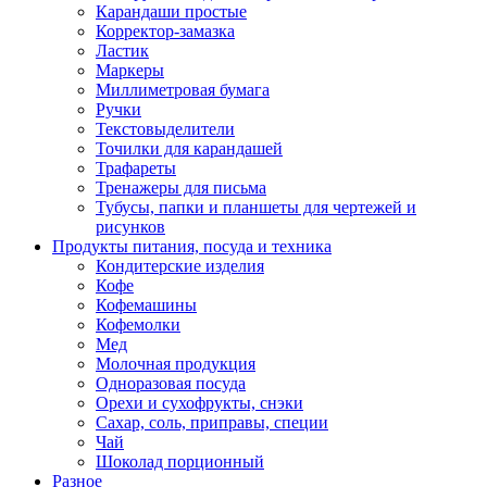
Карандаши простые
Корректор-замазка
Ластик
Маркеры
Миллиметровая бумага
Ручки
Текстовыделители
Точилки для карандашей
Трафареты
Тренажеры для письма
Тубусы, папки и планшеты для чертежей и
рисунков
Продукты питания, посуда и техника
Кондитерские изделия
Кофе
Кофемашины
Кофемолки
Мед
Молочная продукция
Одноразовая посуда
Орехи и сухофрукты, снэки
Сахар, соль, приправы, специи
Чай
Шоколад порционный
Разное