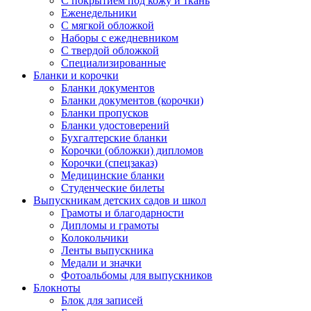
С покрытием под кожу и ткань
Еженедельники
С мягкой обложкой
Наборы с ежедневником
С твердой обложкой
Специализированные
Бланки и корочки
Бланки документов
Бланки документов (корочки)
Бланки пропусков
Бланки удостоверений
Бухгалтерские бланки
Корочки (обложки) дипломов
Корочки (спецзаказ)
Медицинские бланки
Студенческие билеты
Выпускникам детских садов и школ
Грамоты и благодарности
Дипломы и грамоты
Колокольчики
Ленты выпускника
Медали и значки
Фотоальбомы для выпускников
Блокноты
Блок для записей