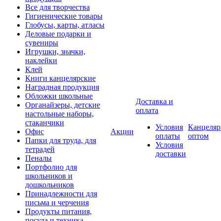
Все для творчества
Гигиенические товары
Глобусы, карты, атласы
Деловые подарки и
сувениры
Игрушки, значки,
наклейки
Клей
Книги канцелярские
Наградная продукция
Обложки школьные
Доставка и
Органайзеры, детские
оплата
настольные наборы,
стаканчики
Условия
Канцеляр
Офис
Акции
оплаты
оптом
Папки для труда, для
Условия
тетрадей
доставки
Пеналы
Портфолио для
школьников и
дошкольников
Принадлежности для
письма и черчения
Продукты питания,
посуда и техника