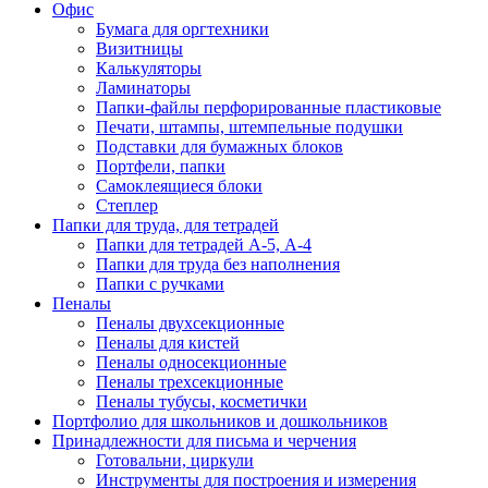
Офис
Бумага для оргтехники
Визитницы
Калькуляторы
Ламинаторы
Папки-файлы перфорированные пластиковые
Печати, штампы, штемпельные подушки
Подставки для бумажных блоков
Портфели, папки
Самоклеящиеся блоки
Степлер
Папки для труда, для тетрадей
Папки для тетрадей А-5, А-4
Папки для труда без наполнения
Папки с ручками
Пеналы
Пеналы двухсекционные
Пеналы для кистей
Пеналы односекционные
Пеналы трехсекционные
Пеналы тубусы, косметички
Портфолио для школьников и дошкольников
Принадлежности для письма и черчения
Готовальни, циркули
Инструменты для построения и измерения