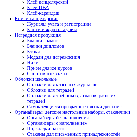
Клей канцелярский
Клей ПВА
Клей-карандаш
Книги канцелярские
Журналы учета и регистрации
Книги и журналы учета
Наградная продукция
Бланки грамот
Бланки дипломов
Кубки
Медали для награждения
Ники
Призы для конкурсов
Спортивные значки
Обложки школьные
Обложки для классных журналов
Обложки для тетрадей
Обложки для учебников, атласов, рабочих
тетрадей
Самоклеящиеся прозрачные пленки для книг
Органайзеры, детские настольные наборы, стаканчики
Органайзеры без наполнения
Органайзеры с наполнением
Подкладки на стол
Стаканы для письменных принадлежностей