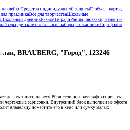
, наклейки
Средства индивидуальной защиты
Глобусы, карты,
 для праздника
Все для творчества
Школьные
я
Школьный дневник
Разное
Тетради
Ранцы, рюкзаки, мешки и
найзеры, детские настольные наборы, стаканчики
Портфолио
 лак, BRAUBERG, "Город", 123246
 делать записи на весу. 80 листов позволят зафиксировать
сти чертежные зарисовки. Внутренний блок выполнен из офсета
олит владельцу поместить его в кейс или сумку малых