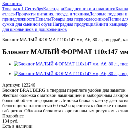
Блокноты
Товары к 1 Сентября
Календари
Ежедневники и планинги
Бланк
атласы
Продукты питания, посуда и техника
Деловые подарки и
принадлежности
Пеналы
Товары для первоклассников
Папки для
сумки для сменной обуви
Наградная продукция
Книги канцеляр
для школьников и дошкольников
-
Блокнот МАЛЫЙ ФОРМАТ 110х147 мм, А6, 80 л., твердый, кл
Блокнот МАЛЫЙ ФОРМАТ 110х147 мм, А6
Артикул:
123246
Блокнот BRAUBERG в твердом переплете удобен для заметок.
Жесткая обложка с матовой ламинацией и выборочным лакирова
большой объем информации. Линовка блока в клетку дает возм
белого цвета плотностью 60 г/м2 и крепится к обложке с помо
габаритов. Обложка блокнота с оригинальным рисунком - стил
Подробнее
134
руб.
Есть в наличии