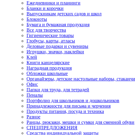
Ежедневники и планинги
Бланки и корочки
Выпускникам детских садов и школ
Блокноты
Бумага и бумажная продукция
Все для творчества
Гигиенические товары
Глобусы, карты, атласы
Деловые подарки и сувениры
Игрушки, значки, наклейки
Клей
Книги канцелярские
Наградная продукция
Обложки школьные
Органайзеры, детские настольные наборы, стаканч
Офис
Папки для труда, для тетрадей
Пеналы
Портфолио для школьников и дошкольников
Принадлежности для письма и черчения
Продукты питания, посуда и техника
Разное
Ранцы, рюкзаки, мешки и сумки для сменной обуви
СПЕЦПРЕДЛОЖЕНИЯ
Средства индивидуальной защиты