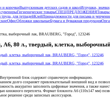
и и корочки
Выпускникам детских садов и школ
Игрушки, значки
 сувениры
Гигиенические товары
СПЕЦПРЕДЛОЖЕНИЯ
Товары
 труда, для тетрадей
Клей
Принадлежности для письма и черчени
ские
Офис
Обложки школьные
Бумага и бумажная продукция
Орга
етка, выборочный лак, BRAUBERG, "Город", 123246
, 80 л., твердый, клетка, выборочный
 Внутренний блок содержит справочную информацию.
нием долго сохраняет привлекательный внешний вид и позволяет
ожность аккуратно заполнить цифровые значения, а также нане
щью книжного переплета. Формат блокнота А6 (110х147 мм) позв
ьное решение среди записных аксессуаров.