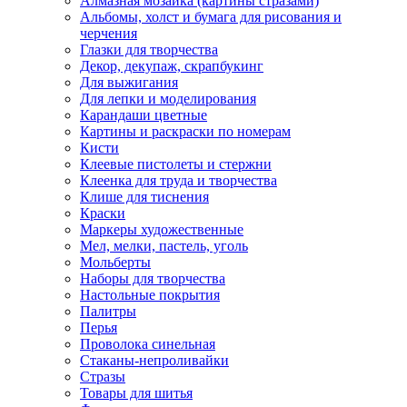
Алмазная мозаика (картины стразами)
Альбомы, холст и бумага для рисования и
черчения
Глазки для творчества
Декор, декупаж, скрапбукинг
Для выжигания
Для лепки и моделирования
Карандаши цветные
Картины и раскраски по номерам
Кисти
Клеевые пистолеты и стержни
Клеенка для труда и творчества
Клише для тиснения
Краски
Маркеры художественные
Мел, мелки, пастель, уголь
Мольберты
Наборы для творчества
Настольные покрытия
Палитры
Перья
Проволока синельная
Стаканы-непроливайки
Стразы
Товары для шитья