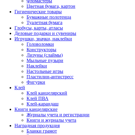
Фломастеры
Цветная бумага, картон
Гигиенические товары
Бумажные полотенца
Туалетная бумага
Глобусы, карты, атласы
Деловые подарки и сувениры
Игрушки, значки, наклейки
Головоломки
Конструкторы
Лизуны (слаймы)
Мыльные пузыри
Наклейки
Настольные игры
Пластилин-антистресс
Фигурки
Клей
Клей канцелярский
Клей ПВА
Клей-карандаш
Книги канцелярские
Журналы учета и регистрации
Книги и журналы учета
Наградная продукция
Бланки грамот