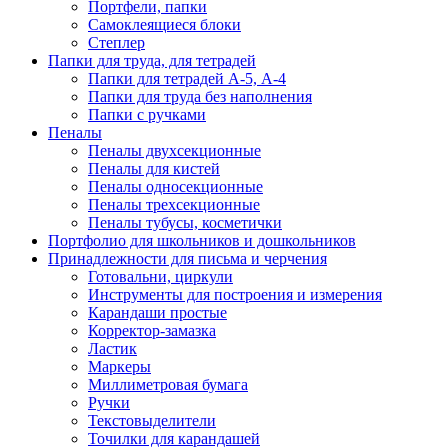
Портфели, папки
Самоклеящиеся блоки
Степлер
Папки для труда, для тетрадей
Папки для тетрадей А-5, А-4
Папки для труда без наполнения
Папки с ручками
Пеналы
Пеналы двухсекционные
Пеналы для кистей
Пеналы односекционные
Пеналы трехсекционные
Пеналы тубусы, косметички
Портфолио для школьников и дошкольников
Принадлежности для письма и черчения
Готовальни, циркули
Инструменты для построения и измерения
Карандаши простые
Корректор-замазка
Ластик
Маркеры
Миллиметровая бумага
Ручки
Текстовыделители
Точилки для карандашей