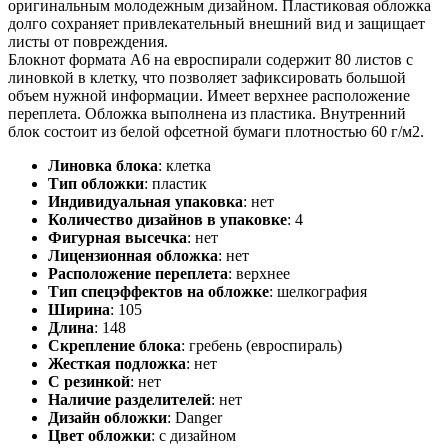
оригинальным молодежным дизайном. Пластиковая обложка
долго сохраняет привлекательный внешний вид и защищает
листы от повреждения.
Блокнот формата А6 на евроспирали содержит 80 листов с
линовкой в клетку, что позволяет зафиксировать большой
объем нужной информации. Имеет верхнее расположение
переплета. Обложка выполнена из пластика. Внутренний
блок состоит из белой офсетной бумаги плотностью 60 г/м2.
Линовка блока
:
клетка
Тип обложки
:
пластик
Индивидуальная упаковка
:
нет
Количество дизайнов в упаковке
:
4
Фигурная высечка
:
нет
Лицензионная обложка
:
нет
Расположение переплета
:
верхнее
Тип спецэффектов на обложке
:
шелкография
Ширина
:
105
Длина
:
148
Скрепление блока
:
гребень (евроспираль)
Жесткая подложка
:
нет
С резинкой
:
нет
Наличие разделителей
:
нет
Дизайн обложки
:
Danger
Цвет обложки
:
с дизайном