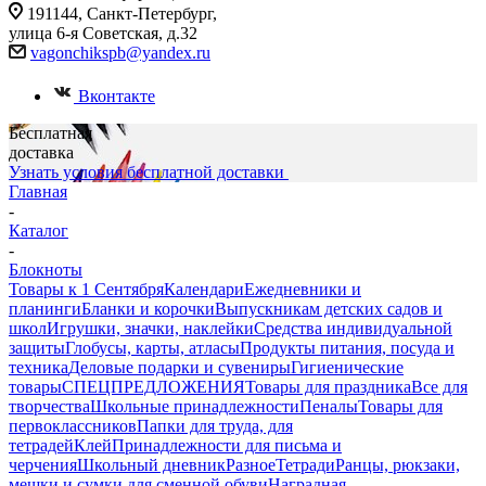
191144, Санкт-Петербург,
улица 6-я Советская, д.32
vagonchikspb@yandex.ru
Вконтакте
Бесплатная
доставка
Узнать условия бесплатной доставки
Главная
-
Каталог
-
Блокноты
Товары к 1 Сентября
Календари
Ежедневники и
планинги
Бланки и корочки
Выпускникам детских садов и
школ
Игрушки, значки, наклейки
Средства индивидуальной
защиты
Глобусы, карты, атласы
Продукты питания, посуда и
техника
Деловые подарки и сувениры
Гигиенические
товары
СПЕЦПРЕДЛОЖЕНИЯ
Товары для праздника
Все для
творчества
Школьные принадлежности
Пеналы
Товары для
первоклассников
Папки для труда, для
тетрадей
Клей
Принадлежности для письма и
черчения
Школьный дневник
Разное
Тетради
Ранцы, рюкзаки,
мешки и сумки для сменной обуви
Наградная