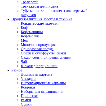
Трафареты
Тренажеры для письма
Тубусы, папки и планшеты для чертежей и
рисунков
Продукты питания, посуда и техника
Кондитерские изделия
Кофе
Кофемашины
Кофемолки
Мед
Молочная продукция
Одноразовая посуда
Орехи и сухофрукты, снэки
Сахар, соль, приправы, специи
Чай
Шоколад порционный
Разное
Домики из картона
Закладки
Информационные карманы
Коврики
Наборы для выращивания
Прищепки
Рамки
Сумки