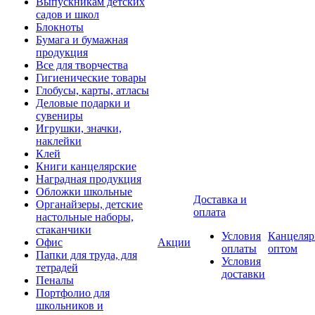
Выпускникам детских
садов и школ
Блокноты
Бумага и бумажная
продукция
Все для творчества
Гигиенические товары
Глобусы, карты, атласы
Деловые подарки и
сувениры
Игрушки, значки,
наклейки
Клей
Книги канцелярские
Наградная продукция
Обложки школьные
Доставка и
Органайзеры, детские
оплата
настольные наборы,
стаканчики
Условия
Канцеляр
Офис
Акции
оплаты
оптом
Папки для труда, для
Условия
тетрадей
доставки
Пеналы
Портфолио для
школьников и