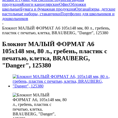
продукция
Книги канцелярские
Офис
Обложки
школьные
Бумага и бумажная продукция
Органайзеры, детские
настольные наборы, стаканчики
Портфолио для школьников и
дошкольников
-
Блокнот МАЛЫЙ ФОРМАТ А6 105х148 мм, 80 л., гребень,
пластик с печатью, клетка, BRAUBERG, "Danger", 125380
Блокнот МАЛЫЙ ФОРМАТ А6
105х148 мм, 80 л., гребень, пластик с
печатью, клетка, BRAUBERG,
"Danger", 125380