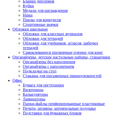
Бланки дипломов
Кубки
Медали для награждения
Ники
Призы для конкурсов
Спортивные значки
Обложки школьные
Обложки для классных журналов
Обложки для тетрадей
Обложки для учебников, атласов, рабочих
тетрадей
Самоклеящиеся прозрачные пленки для книг
Органайзеры, детские настольные наборы, стаканчики
Органайзеры без наполнения
Органайзеры с наполнением
Подкладки на стол
Стаканы для письменных принадлежностей
Офис
Бумага для оргтехники
Визитницы
Калькуляторы
Ламинаторы
Папки-файлы перфорированные пластиковые
Печати, штампы, штемпельные подушки
Подставки для бумажных блоков