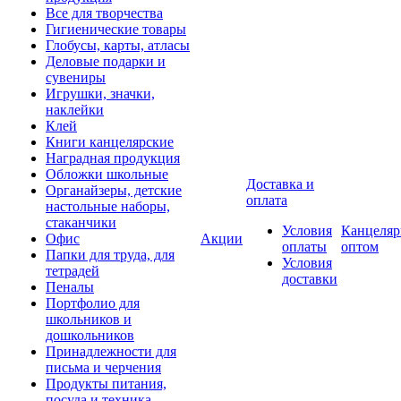
Все для творчества
Гигиенические товары
Глобусы, карты, атласы
Деловые подарки и
сувениры
Игрушки, значки,
наклейки
Клей
Книги канцелярские
Наградная продукция
Обложки школьные
Доставка и
Органайзеры, детские
оплата
настольные наборы,
стаканчики
Условия
Канцеляр
Офис
Акции
оплаты
оптом
Папки для труда, для
Условия
тетрадей
доставки
Пеналы
Портфолио для
школьников и
дошкольников
Принадлежности для
письма и черчения
Продукты питания,
посуда и техника