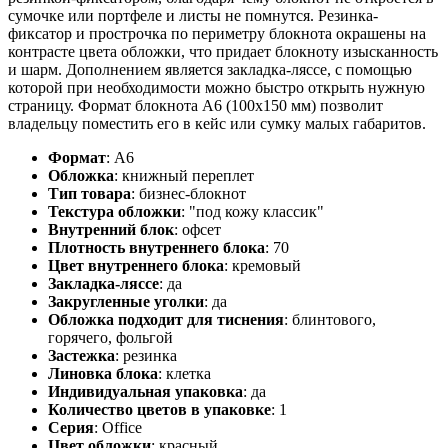
сумочке или портфеле и листы не помнутся. Резинка-
фиксатор и прострочка по периметру блокнота окрашены на
контрасте цвета обложки, что придает блокноту изысканность
и шарм. Дополнением является закладка-ляссе, с помощью
которой при необходимости можно быстро открыть нужную
страницу. Формат блокнота А6 (100х150 мм) позволит
владельцу поместить его в кейс или сумку малых габаритов.
Формат
:
А6
Обложка
:
книжный переплет
Тип товара
:
бизнес-блокнот
Текстура обложки
:
"под кожу классик"
Внутренний блок
:
офсет
Плотность внутреннего блока
:
70
Цвет внутреннего блока
:
кремовый
Закладка-ляссе
:
да
Закругленные уголки
:
да
Обложка подходит для тиснения
:
блинтового,
горячего, фольгой
Застежка
:
резинка
Линовка блока
:
клетка
Индивидуальная упаковка
:
да
Количество цветов в упаковке
:
1
Серия
:
Office
Цвет обложки
:
красный