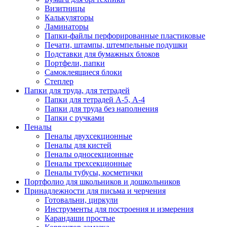
Визитницы
Калькуляторы
Ламинаторы
Папки-файлы перфорированные пластиковые
Печати, штампы, штемпельные подушки
Подставки для бумажных блоков
Портфели, папки
Самоклеящиеся блоки
Степлер
Папки для труда, для тетрадей
Папки для тетрадей А-5, А-4
Папки для труда без наполнения
Папки с ручками
Пеналы
Пеналы двухсекционные
Пеналы для кистей
Пеналы односекционные
Пеналы трехсекционные
Пеналы тубусы, косметички
Портфолио для школьников и дошкольников
Принадлежности для письма и черчения
Готовальни, циркули
Инструменты для построения и измерения
Карандаши простые