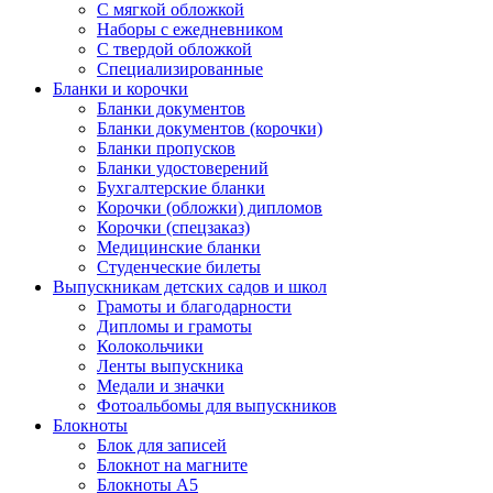
С мягкой обложкой
Наборы с ежедневником
С твердой обложкой
Специализированные
Бланки и корочки
Бланки документов
Бланки документов (корочки)
Бланки пропусков
Бланки удостоверений
Бухгалтерские бланки
Корочки (обложки) дипломов
Корочки (спецзаказ)
Медицинские бланки
Студенческие билеты
Выпускникам детских садов и школ
Грамоты и благодарности
Дипломы и грамоты
Колокольчики
Ленты выпускника
Медали и значки
Фотоальбомы для выпускников
Блокноты
Блок для записей
Блокнот на магните
Блокноты А5