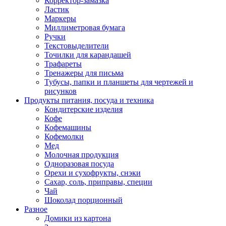
Корректор-замазка
Ластик
Маркеры
Миллиметровая бумага
Ручки
Текстовыделители
Точилки для карандашей
Трафареты
Тренажеры для письма
Тубусы, папки и планшеты для чертежей и
рисунков
Продукты питания, посуда и техника
Кондитерские изделия
Кофе
Кофемашины
Кофемолки
Мед
Молочная продукция
Одноразовая посуда
Орехи и сухофрукты, снэки
Сахар, соль, приправы, специи
Чай
Шоколад порционный
Разное
Домики из картона