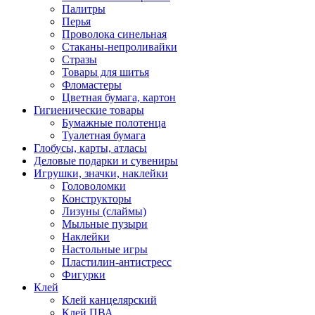
Палитры
Перья
Проволока синельная
Стаканы-непроливайки
Стразы
Товары для шитья
Фломастеры
Цветная бумага, картон
Гигиенические товары
Бумажные полотенца
Туалетная бумага
Глобусы, карты, атласы
Деловые подарки и сувениры
Игрушки, значки, наклейки
Головоломки
Конструкторы
Лизуны (слаймы)
Мыльные пузыри
Наклейки
Настольные игры
Пластилин-антистресс
Фигурки
Клей
Клей канцелярский
Клей ПВА