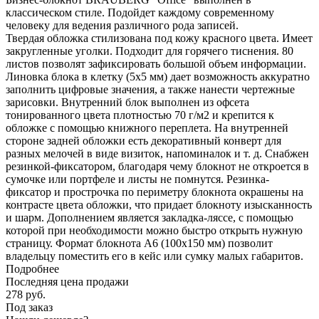
классическом стиле. Подойдет каждому современному
человеку для ведения различного рода записей.
Твердая обложка стилизована под кожу красного цвета. Имеет
закругленные уголки. Подходит для горячего тиснения. 80
листов позволят зафиксировать большой объем информации.
Линовка блока в клетку (5х5 мм) дает возможность аккуратно
заполнить цифровые значения, а также нанести чертежные
зарисовки. Внутренний блок выполнен из офсета
тонированного цвета плотностью 70 г/м2 и крепится к
обложке с помощью книжного переплета. На внутренней
стороне задней обложки есть декоративный конверт для
разных мелочей в виде визиток, напоминалок и т. д. Снабжен
резинкой-фиксатором, благодаря чему блокнот не откроется в
сумочке или портфеле и листы не помнутся. Резинка-
фиксатор и прострочка по периметру блокнота окрашены на
контрасте цвета обложки, что придает блокноту изысканность
и шарм. Дополнением является закладка-ляссе, с помощью
которой при необходимости можно быстро открыть нужную
страницу. Формат блокнота А6 (100х150 мм) позволит
владельцу поместить его в кейс или сумку малых габаритов.
Подробнее
Последняя цена продажи
278
руб.
Под заказ