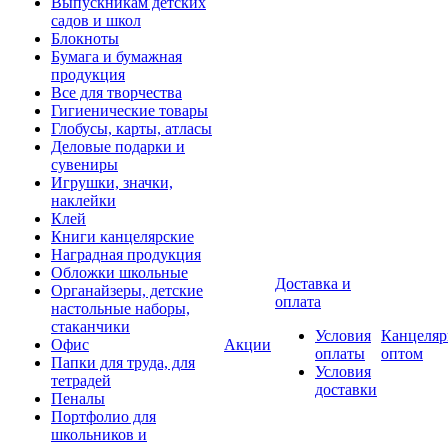
Выпускникам детских
садов и школ
Блокноты
Бумага и бумажная
продукция
Все для творчества
Гигиенические товары
Глобусы, карты, атласы
Деловые подарки и
сувениры
Игрушки, значки,
наклейки
Клей
Книги канцелярские
Наградная продукция
Обложки школьные
Доставка и
Органайзеры, детские
оплата
настольные наборы,
стаканчики
Условия
Канцеляр
Офис
Акции
оплаты
оптом
Папки для труда, для
Условия
тетрадей
доставки
Пеналы
Портфолио для
школьников и