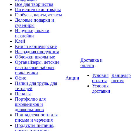
Все для творчества
Гигиенические товары
Глобусы, карты, атласы
Деловые подарки и
сувениры
Игрушки, значки,
наклейки
Клей
Книги канцелярские
Наградная продукция
Обложки школьные
Доставка и
Органайзеры, детские
оплата
настольные наборы,
стаканчики
Условия
Канцеляр
Офис
Акции
оплаты
оптом
Папки для труда, для
Условия
тетрадей
доставки
Пеналы
Портфолио для
школьников и
дошкольников
Принадлежности для
письма и черчения
Продукты питания,
посуда и техника