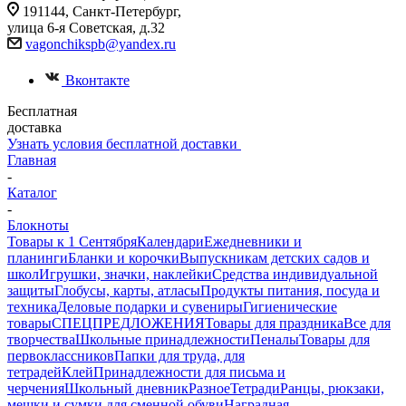
191144, Санкт-Петербург,
улица 6-я Советская, д.32
vagonchikspb@yandex.ru
Вконтакте
Бесплатная
доставка
Узнать условия бесплатной доставки
Главная
-
Каталог
-
Блокноты
Товары к 1 Сентября
Календари
Ежедневники и
планинги
Бланки и корочки
Выпускникам детских садов и
школ
Игрушки, значки, наклейки
Средства индивидуальной
защиты
Глобусы, карты, атласы
Продукты питания, посуда и
техника
Деловые подарки и сувениры
Гигиенические
товары
СПЕЦПРЕДЛОЖЕНИЯ
Товары для праздника
Все для
творчества
Школьные принадлежности
Пеналы
Товары для
первоклассников
Папки для труда, для
тетрадей
Клей
Принадлежности для письма и
черчения
Школьный дневник
Разное
Тетради
Ранцы, рюкзаки,
мешки и сумки для сменной обуви
Наградная