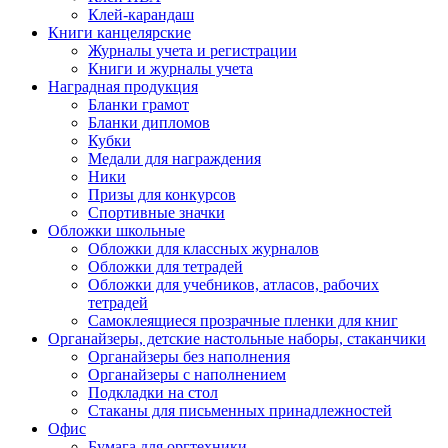
Клей-карандаш
Книги канцелярские
Журналы учета и регистрации
Книги и журналы учета
Наградная продукция
Бланки грамот
Бланки дипломов
Кубки
Медали для награждения
Ники
Призы для конкурсов
Спортивные значки
Обложки школьные
Обложки для классных журналов
Обложки для тетрадей
Обложки для учебников, атласов, рабочих
тетрадей
Самоклеящиеся прозрачные пленки для книг
Органайзеры, детские настольные наборы, стаканчики
Органайзеры без наполнения
Органайзеры с наполнением
Подкладки на стол
Стаканы для письменных принадлежностей
Офис
Бумага для оргтехники