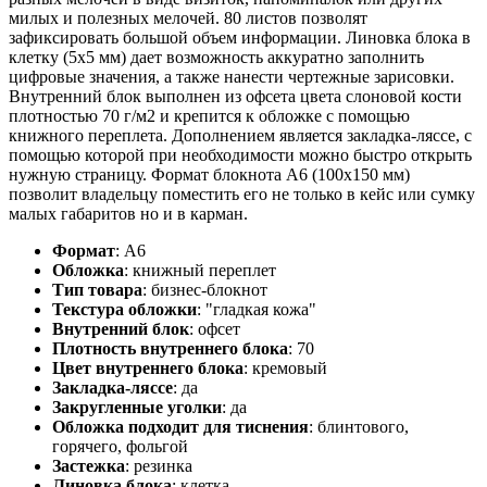
милых и полезных мелочей. 80 листов позволят
зафиксировать большой объем информации. Линовка блока в
клетку (5х5 мм) дает возможность аккуратно заполнить
цифровые значения, а также нанести чертежные зарисовки.
Внутренний блок выполнен из офсета цвета слоновой кости
плотностью 70 г/м2 и крепится к обложке с помощью
книжного переплета. Дополнением является закладка-ляссе, с
помощью которой при необходимости можно быстро открыть
нужную страницу. Формат блокнота А6 (100х150 мм)
позволит владельцу поместить его не только в кейс или сумку
малых габаритов но и в карман.
Формат
:
А6
Обложка
:
книжный переплет
Тип товара
:
бизнес-блокнот
Текстура обложки
:
"гладкая кожа"
Внутренний блок
:
офсет
Плотность внутреннего блока
:
70
Цвет внутреннего блока
:
кремовый
Закладка-ляссе
:
да
Закругленные уголки
:
да
Обложка подходит для тиснения
:
блинтового,
горячего, фольгой
Застежка
:
резинка
Линовка блока
:
клетка