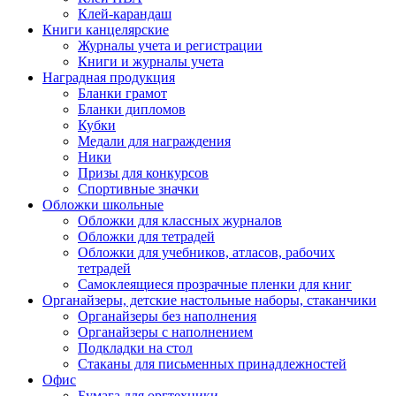
Клей-карандаш
Книги канцелярские
Журналы учета и регистрации
Книги и журналы учета
Наградная продукция
Бланки грамот
Бланки дипломов
Кубки
Медали для награждения
Ники
Призы для конкурсов
Спортивные значки
Обложки школьные
Обложки для классных журналов
Обложки для тетрадей
Обложки для учебников, атласов, рабочих
тетрадей
Самоклеящиеся прозрачные пленки для книг
Органайзеры, детские настольные наборы, стаканчики
Органайзеры без наполнения
Органайзеры с наполнением
Подкладки на стол
Стаканы для письменных принадлежностей
Офис
Бумага для оргтехники