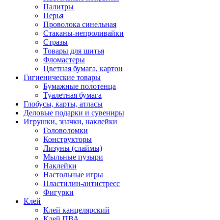
Палитры
Перья
Проволока синельная
Стаканы-непроливайки
Стразы
Товары для шитья
Фломастеры
Цветная бумага, картон
Гигиенические товары
Бумажные полотенца
Туалетная бумага
Глобусы, карты, атласы
Деловые подарки и сувениры
Игрушки, значки, наклейки
Головоломки
Конструкторы
Лизуны (слаймы)
Мыльные пузыри
Наклейки
Настольные игры
Пластилин-антистресс
Фигурки
Клей
Клей канцелярский
Клей ПВА