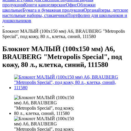
продукция
Книги канцелярские
Офис
Обложки
школьные
Бумага и бумажная продукция
Органайзеры, детские
настольные наборы, стаканчики
Портфолио для школьников и
дошкольников
-
Блокнот МАЛЫЙ (100x150 мм) А6, BRAUBERG "Metropolis
Special", под кожу, 80 л., клетка, синий, 111580
Блокнот МАЛЫЙ (100x150 мм) А6,
BRAUBERG "Metropolis Special", под
кожу, 80 л., клетка, синий, 111580