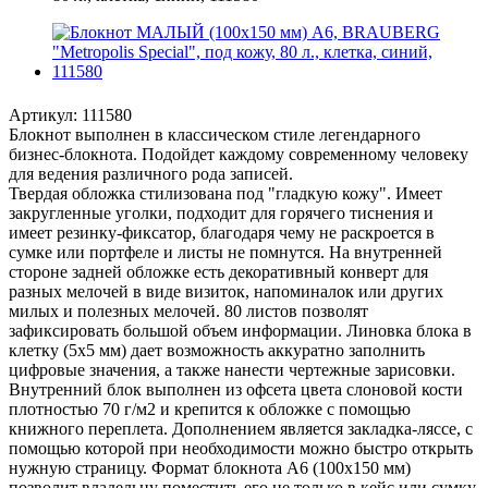
Артикул:
111580
Блокнот выполнен в классическом стиле легендарного
бизнес-блокнота. Подойдет каждому современному человеку
для ведения различного рода записей.
Твердая обложка стилизована под "гладкую кожу". Имеет
закругленные уголки, подходит для горячего тиснения и
имеет резинку-фиксатор, благодаря чему не раскроется в
сумке или портфеле и листы не помнутся. На внутренней
стороне задней обложке есть декоративный конверт для
разных мелочей в виде визиток, напоминалок или других
милых и полезных мелочей. 80 листов позволят
зафиксировать большой объем информации. Линовка блока в
клетку (5х5 мм) дает возможность аккуратно заполнить
цифровые значения, а также нанести чертежные зарисовки.
Внутренний блок выполнен из офсета цвета слоновой кости
плотностью 70 г/м2 и крепится к обложке с помощью
книжного переплета. Дополнением является закладка-ляссе, с
помощью которой при необходимости можно быстро открыть
нужную страницу. Формат блокнота А6 (100х150 мм)
позволит владельцу поместить его не только в кейс или сумку