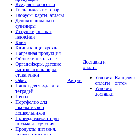
Все для творчества
Гигиенические товары
Глобусы, карты, атласы
Деловые подарки и
сувениры
Игрушки, значки,
наклейки
Клей
Книги канцелярские
Наградная продукция
Обложки школьные
Доставка и
Органайзеры, детские
оплата
настольные наборы,
стаканчики
Условия
Канцеляр
Офис
Акции
оплаты
оптом
Папки для труда, для
Условия
тетрадей
доставки
Пеналы
Портфолио для
школьников и
дошкольников
Принадлежности для
письма и черчения
Продукты питания,
посуда и техника