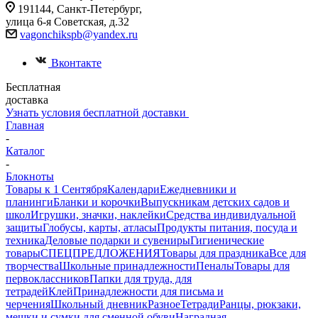
191144, Санкт-Петербург,
улица 6-я Советская, д.32
vagonchikspb@yandex.ru
Вконтакте
Бесплатная
доставка
Узнать условия бесплатной доставки
Главная
-
Каталог
-
Блокноты
Товары к 1 Сентября
Календари
Ежедневники и
планинги
Бланки и корочки
Выпускникам детских садов и
школ
Игрушки, значки, наклейки
Средства индивидуальной
защиты
Глобусы, карты, атласы
Продукты питания, посуда и
техника
Деловые подарки и сувениры
Гигиенические
товары
СПЕЦПРЕДЛОЖЕНИЯ
Товары для праздника
Все для
творчества
Школьные принадлежности
Пеналы
Товары для
первоклассников
Папки для труда, для
тетрадей
Клей
Принадлежности для письма и
черчения
Школьный дневник
Разное
Тетради
Ранцы, рюкзаки,
мешки и сумки для сменной обуви
Наградная