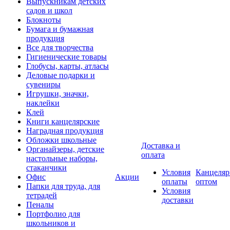
Выпускникам детских
садов и школ
Блокноты
Бумага и бумажная
продукция
Все для творчества
Гигиенические товары
Глобусы, карты, атласы
Деловые подарки и
сувениры
Игрушки, значки,
наклейки
Клей
Книги канцелярские
Наградная продукция
Обложки школьные
Доставка и
Органайзеры, детские
оплата
настольные наборы,
стаканчики
Условия
Канцеляр
Офис
Акции
оплаты
оптом
Папки для труда, для
Условия
тетрадей
доставки
Пеналы
Портфолио для
школьников и