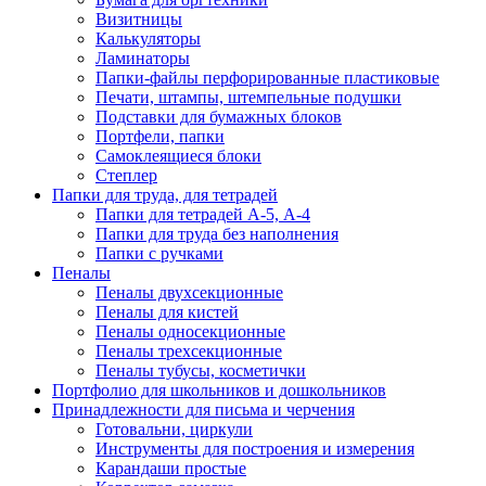
Визитницы
Калькуляторы
Ламинаторы
Папки-файлы перфорированные пластиковые
Печати, штампы, штемпельные подушки
Подставки для бумажных блоков
Портфели, папки
Самоклеящиеся блоки
Степлер
Папки для труда, для тетрадей
Папки для тетрадей А-5, А-4
Папки для труда без наполнения
Папки с ручками
Пеналы
Пеналы двухсекционные
Пеналы для кистей
Пеналы односекционные
Пеналы трехсекционные
Пеналы тубусы, косметички
Портфолио для школьников и дошкольников
Принадлежности для письма и черчения
Готовальни, циркули
Инструменты для построения и измерения
Карандаши простые