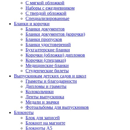
С мягкой обложкой
Наборы с ежедневником
С твердой обложкой
Специализированные
Бланки и корочки
Бланки документов
Бланки документов (корочки)
Бланки пропусков
Бланки удостоверений
Бухгалтерские бланки
Корочки (обложки) дипломов
Корочки (спецзаказ)
Медицинские бланки
Студенческие билеты
Выпускникам детских садов и школ
Грамоты и благодарности
Дипломы и грамоты
Колокольчики
Ленты выпускника
Медали и значки
Фотоальбомы для выпускников
Блокноты
Блок для записей
Блокнот на магните
Блокноты А5