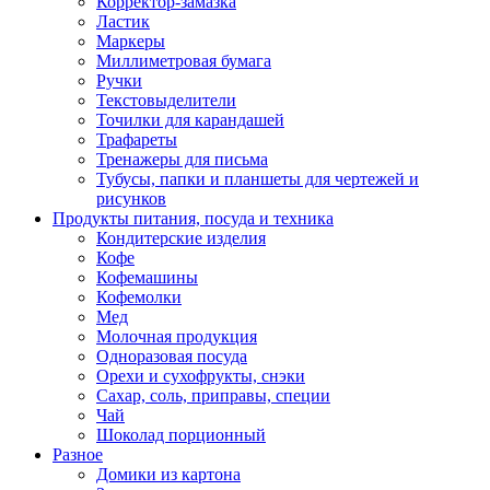
Корректор-замазка
Ластик
Маркеры
Миллиметровая бумага
Ручки
Текстовыделители
Точилки для карандашей
Трафареты
Тренажеры для письма
Тубусы, папки и планшеты для чертежей и
рисунков
Продукты питания, посуда и техника
Кондитерские изделия
Кофе
Кофемашины
Кофемолки
Мед
Молочная продукция
Одноразовая посуда
Орехи и сухофрукты, снэки
Сахар, соль, приправы, специи
Чай
Шоколад порционный
Разное
Домики из картона